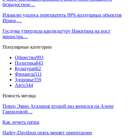
безрадостное…
Израилю удалось перехватить 99% воздушных объектов
Ирана,…
Госдума утвердила кандидатуру Никитина на пост
министра…
Популярные категории
Общество
993
Политика
843
Культура
662
Финансы
511
Здоровье
359
Авто
344
Новость месяца
Певец Эмин Агаларов второй раз женился на Алене
Гавриловой…
Как лечить пятки
Harley-Davidson опять меняет ориентацию