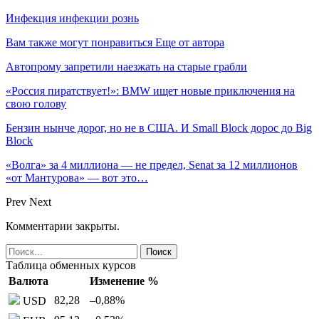
Инфекция инфекции рознь
Вам также могут понравиться
Еще от автора
Автопрому запретили наезжать на старые грабли
«Россия пиратствует!»: BMW ищет новые приключения на
свою голову
Бензин нынче дорог, но не в США. И Small Block дорос до Big
Block
«Волга» за 4 миллиона — не предел, Senat за 12 миллионов
«от Мантурова» — вот это…
Prev
Next
Комментарии закрыты.
Таблица обменных курсов
Валюта
Изменение %
82,28
–0,88
%
USD