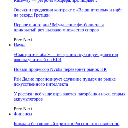
Raceway — ретро‑атмосфера, зрелищные…
Овечкин продлевил контракт с «Вашингтоном» и идёт
на рекорд Гретцки
Первое в истории ЧМ удаление футболиста за
прикрытый рот вызвало множество споров
Prev
Next
Наука
«Смотрите в оба!» — не зря инструктирует директор
школы учителей на ЕГЭ
Новый процессор Nvidia перевернёт рынок ПК
Рэй Далио прогнозирует сдувание пузыря на рынке
искусственного интеллекта
У россиян всё чаще взрываются пауэрбанки из-за старых
аккумуляторов
Prev
Next
Финансы
Биржа и бензиновый кризис в России: что говорят по