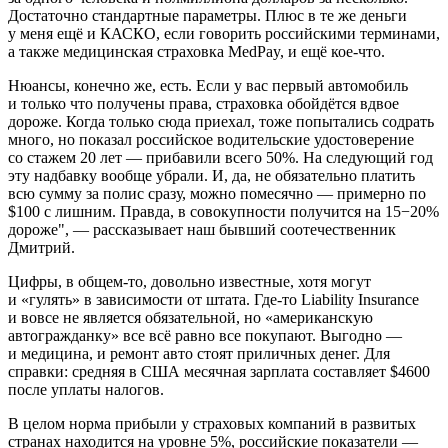
Достаточно стандартные параметры. Плюс в те же деньги
у меня ещё и КАСКО, если говорить российскими терминами,
а также медицинская страховка MedPay, и ещё кое-что.
Нюансы, конечно же, есть. Если у вас первый автомобиль
и только что получены права, страховка обойдётся вдвое
дороже. Когда только сюда приехал, тоже попытались содрать
много, но показал российское водительские удостоверение
со стажем 20 лет — прибавили всего 50%. На следующий год
эту надбавку вообще убрали. И, да, не обязательно платить
всю сумму за полис сразу, можно помесячно — примерно по
$100 с лишним. Правда, в совокупности получится на 15−20%
дороже", — рассказывает наш бывший соотечественник
Дмитрий.
Цифры, в общем-то, довольно известные, хотя могут
и «гулять» в зависимости от штата. Где-то Liability Insurance
и вовсе не является обязательной, но «американскую
автогражданку» все всё равно все покупают. Выгодно —
и медицина, и ремонт авто стоят приличных денег. Для
справки: средняя в США месячная зарплата составляет $4600
после уплаты налогов.
В целом норма прибыли у страховых компаний в развитых
странах находится на уровне 5%, российские показатели —