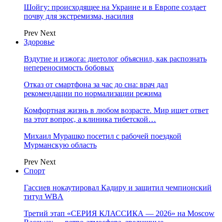
Шойгу: происходящее на Украине и в Европе создает
почву для экстремизма, насилия
Prev
Next
Здоровье
Вздутие и изжога: диетолог объяснил, как распознать
непереносимость бобовых
Отказ от смартфона за час до сна: врач дал
рекомендации по нормализации режима
Комфортная жизнь в любом возрасте. Мир ищет ответ
на этот вопрос, а клиника тибетской…
Михаил Мурашко посетил с рабочей поездкой
Мурманскую область
Prev
Next
Спорт
Гассиев нокаутировал Кадиру и защитил чемпионский
титул WBA
Третий этап «СЕРИЯ КЛАССИКА — 2026» на Moscow