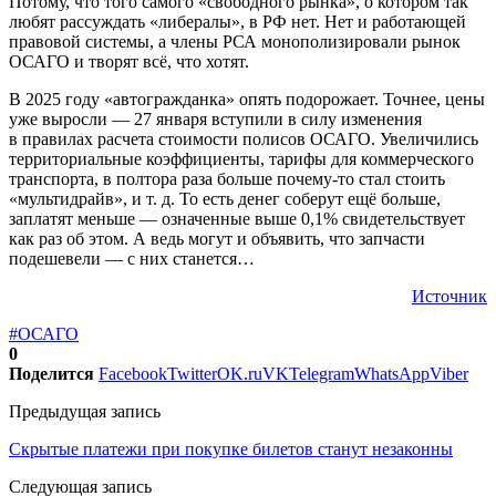
Потому, что того самого «свободного рынка», о котором так
любят рассуждать «либералы», в РФ нет. Нет и работающей
правовой системы, а члены РСА монополизировали рынок
ОСАГО и творят всё, что хотят.
В 2025 году «автогражданка» опять подорожает. Точнее, цены
уже выросли — 27 января вступили в силу изменения
в правилах расчета стоимости полисов ОСАГО. Увеличились
территориальные коэффициенты, тарифы для коммерческого
транспорта, в полтора раза больше почему-то стал стоить
«мультидрайв», и т. д. То есть денег соберут ещё больше,
заплатят меньше — означенные выше 0,1% свидетельствует
как раз об этом. А ведь могут и объявить, что запчасти
подешевели — с них станется…
Источник
#ОСАГО
0
Поделится
Facebook
Twitter
OK.ru
VK
Telegram
WhatsApp
Viber
Предыдущая запись
Скрытые платежи при покупке билетов станут незаконны
Следующая запись