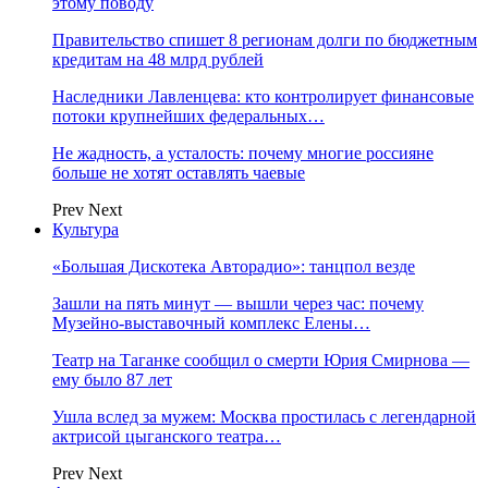
этому поводу
Правительство спишет 8 регионам долги по бюджетным
кредитам на 48 млрд рублей
Наследники Лавленцева: кто контролирует финансовые
потоки крупнейших федеральных…
Не жадность, а усталость: почему многие россияне
больше не хотят оставлять чаевые
Prev
Next
Культура
«Большая Дискотека Авторадио»: танцпол везде
Зашли на пять минут — вышли через час: почему
Музейно-выставочный комплекс Елены…
Театр на Таганке сообщил о смерти Юрия Смирнова —
ему было 87 лет
Ушла вслед за мужем: Москва простилась с легендарной
актрисой цыганского театра…
Prev
Next