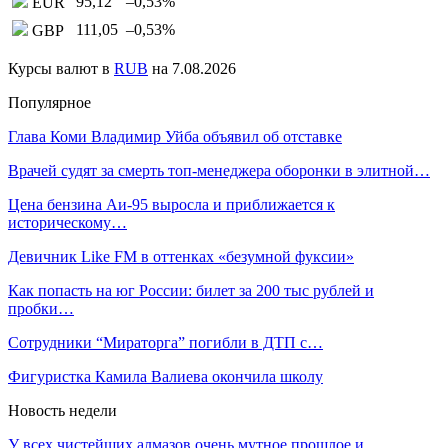
95,12
–0,53
%
EUR
111,05
–0,53
%
GBP
Курсы валют в
RUB
на 7.08.2026
Популярное
Глава Коми Владимир Уйба объявил об отставке
Врачей судят за смерть топ-менеджера оборонки в элитной…
Цена бензина Аи-95 выросла и приближается к
историческому…
Девичник Like FM в оттенках «безумной фуксии»
Как попасть на юг России: билет за 200 тыс рублей и
пробки…
Сотрудники “Мираторга” погибли в ДТП с…
Фигуристка Камила Валиева окончила школу
Новость недели
У всех чистейших алмазов очень мутное прошлое и