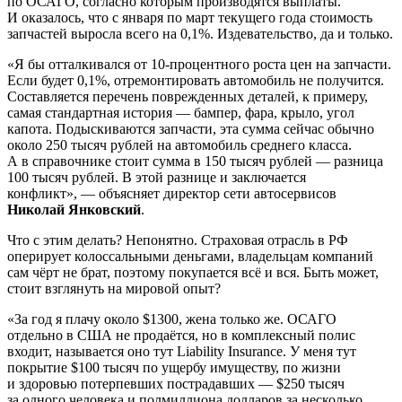
по ОСАГО, согласно которым производятся выплаты.
И оказалось, что с января по март текущего года стоимость
запчастей выросла всего на 0,1%. Издевательство, да и только.
«Я бы отталкивался от 10-процентного роста цен на запчасти.
Если будет 0,1%, отремонтировать автомобиль не получится.
Составляется перечень поврежденных деталей, к примеру,
самая стандартная история — бампер, фара, крыло, угол
капота. Подыскиваются запчасти, эта сумма сейчас обычно
около 250 тысяч рублей на автомобиль среднего класса.
А в справочнике стоит сумма в 150 тысяч рублей — разница
100 тысяч рублей. В этой разнице и заключается
конфликт», — объясняет директор сети автосервисов
Николай Янковский
.
Что с этим делать? Непонятно. Страховая отрасль в РФ
оперирует колоссальными деньгами, владельцам компаний
сам чёрт не брат, поэтому покупается всё и вся. Быть может,
стоит взглянуть на мировой опыт?
«За год я плачу около $1300, жена только же. ОСАГО
отдельно в США не продаётся, но в комплексный полис
входит, называется оно тут Liability Insurance. У меня тут
покрытие $100 тысяч по ущербу имуществу, по жизни
и здоровью потерпевших пострадавших — $250 тысяч
за одного человека и полмиллиона долларов за несколько.