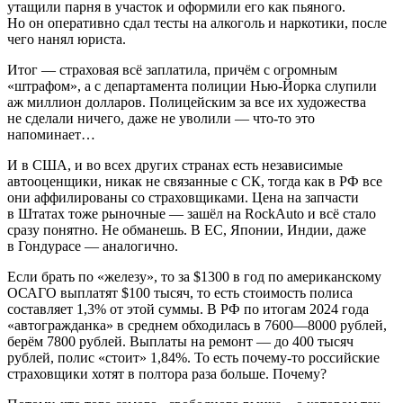
утащили парня в участок и оформили его как пьяного.
Но он оперативно сдал тесты на алкоголь и наркотики, после
чего нанял юриста.
Итог — страховая всё заплатила, причём с огромным
«штрафом», а с департамента полиции Нью-Йорка слупили
аж миллион долларов. Полицейским за все их художества
не сделали ничего, даже не уволили — что-то это
напоминает…
И в США, и во всех других странах есть независимые
автооценщики, никак не связанные с СК, тогда как в РФ все
они аффилированы со страховщиками. Цена на запчасти
в Штатах тоже рыночные — зашёл на RockAuto и всё стало
сразу понятно. Не обманешь. В ЕС, Японии, Индии, даже
в Гондурасе — аналогично.
Если брать по «железу», то за $1300 в год по американскому
ОСАГО выплатят $100 тысяч, то есть стоимость полиса
составляет 1,3% от этой суммы. В РФ по итогам 2024 года
«автогражданка» в среднем обходилась в 7600—8000 рублей,
берём 7800 рублей. Выплаты на ремонт — до 400 тысяч
рублей, полис «стоит» 1,84%. То есть почему-то российские
страховщики хотят в полтора раза больше. Почему?