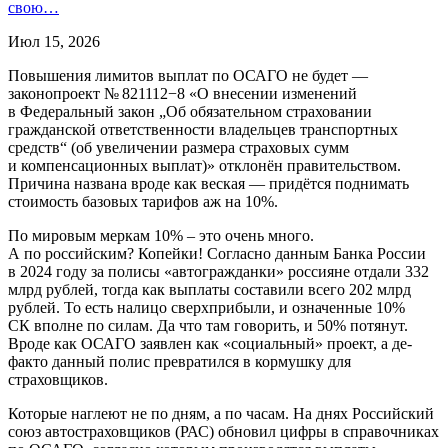
свою…
Июл 15, 2026
Повышения лимитов выплат по ОСАГО не будет —
законопроект № 821112−8 «О внесении изменений
в Федеральный закон „Об обязательном страховании
гражданской ответственности владельцев транспортных
средств“ (об увеличении размера страховых сумм
и компенсационных выплат)» отклонён правительством.
Причина названа вроде как веская — придётся поднимать
стоимость базовых тарифов аж на 10%.
По мировым меркам 10% – это очень много.
А по российским? Копейки! Согласно данным Банка России
в 2024 году за полисы «автогражданки» россияне отдали 332
млрд рублей, тогда как выплаты составили всего 202 млрд
рублей. То есть налицо сверхприбыли, и означенные 10%
СК вполне по силам. Да что там говорить, и 50% потянут.
Вроде как ОСАГО заявлен как «социальный» проект, а де-
факто данный полис превратился в кормушку для
страховщиков.
Которые наглеют не по дням, а по часам. На днях Российский
союз автостраховщиков (РАС) обновил цифры в справочниках