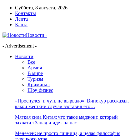
Суббота, 8 августа, 2026
Контакты
Лента
Карта
Новости -
- Advertisement -
Новости
Все
Армия
В мире
Туризм
Криминал
Шоу-бизнес
«Проснулся, и чуть не вырвало»: Винокур рассказал,
какой жёсткий случай заставил его…
Мягкая сила Китая: что такое маджонг, который
захватил Запад и идет на нас
Менемен: не просто яичница, а целая философия
турецкого утра