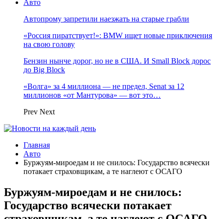
Авто
Автопрому запретили наезжать на старые грабли
«Россия пиратствует!»: BMW ищет новые приключения
на свою голову
Бензин нынче дорог, но не в США. И Small Block дорос
до Big Block
«Волга» за 4 миллиона — не предел, Senat за 12
миллионов «от Мантурова» — вот это…
Prev
Next
Главная
Авто
Буржуям-мироедам и не снилось: Государство всячески
потакает страховщикам, а те наглеют с ОСАГО
Буржуям-мироедам и не снилось:
Государство всячески потакает
страховщикам, а те наглеют с ОСАГО