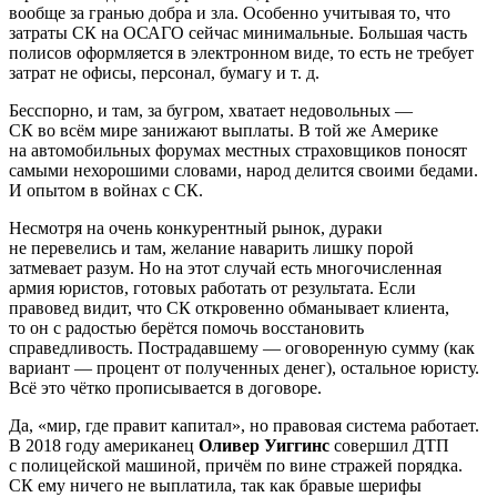
вообще за гранью добра и зла. Особенно учитывая то, что
затраты СК на ОСАГО сейчас минимальные. Большая часть
полисов оформляется в электронном виде, то есть не требует
затрат не офисы, персонал, бумагу и т. д.
Бесспорно, и там, за бугром, хватает недовольных —
СК во всём мире занижают выплаты. В той же Америке
на автомобильных форумах местных страховщиков поносят
самыми нехорошими словами, народ делится своими бедами.
И опытом в войнах с СК.
Несмотря на очень конкурентный рынок, дураки
не перевелись и там, желание наварить лишку порой
затмевает разум. Но на этот случай есть многочисленная
армия юристов, готовых работать от результата. Если
правовед видит, что СК откровенно обманывает клиента,
то он с радостью берётся помочь восстановить
справедливость. Пострадавшему — оговоренную сумму (как
вариант — процент от полученных денег), остальное юристу.
Всё это чётко прописывается в договоре.
Да, «мир, где правит капитал», но правовая система работает.
В 2018 году американец
Оливер Уиггинс
совершил ДТП
с полицейской машиной, причём по вине стражей порядка.
СК ему ничего не выплатила, так как бравые шерифы