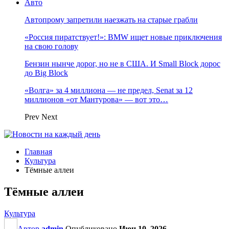
Авто
Автопрому запретили наезжать на старые грабли
«Россия пиратствует!»: BMW ищет новые приключения
на свою голову
Бензин нынче дорог, но не в США. И Small Block дорос
до Big Block
«Волга» за 4 миллиона — не предел, Senat за 12
миллионов «от Мантурова» — вот это…
Prev
Next
Главная
Культура
Тёмные аллеи
Тёмные аллеи
Культура
Автор
admin
Опубликовано
Июн 10, 2026