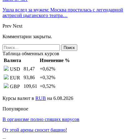
Ушла вслед за мужем: Москва простилась с легендарной
актрисой цыганского театра…
Prev
Next
Комментарии закрыты.
Таблица обменных курсов
Валюта
Изменение %
81,47
+0,62
%
USD
93,86
+0,32
%
EUR
109,61
+0,52
%
GBP
Курсы валют в
RUB
на 6.08.2026
Популярное
В организме полно спящих вирусов
От этой арены сносит башню!