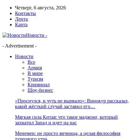
Четверг, 6 августа, 2026
Контакты
Лента
Карта
Новости -
- Advertisement -
Новости
Все
Армия
В мире
Туризм
Криминал
Шоу-бизнес
«Проснулся, и чуть не вырвало»: Винокур рассказал,
какой жёсткий случай заставил его…
Мягкая сила Китая: что такое маджонг, который
захватил Запад и идет на нас
Менемен: не просто яичница, а целая философия
турецкого утра