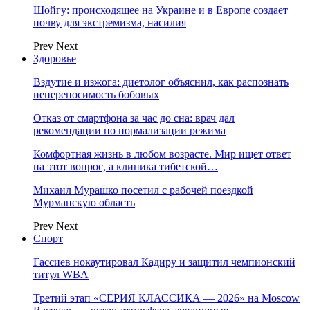
Шойгу: происходящее на Украине и в Европе создает
почву для экстремизма, насилия
Prev
Next
Здоровье
Вздутие и изжога: диетолог объяснил, как распознать
непереносимость бобовых
Отказ от смартфона за час до сна: врач дал
рекомендации по нормализации режима
Комфортная жизнь в любом возрасте. Мир ищет ответ
на этот вопрос, а клиника тибетской…
Михаил Мурашко посетил с рабочей поездкой
Мурманскую область
Prev
Next
Спорт
Гассиев нокаутировал Кадиру и защитил чемпионский
титул WBA
Третий этап «СЕРИЯ КЛАССИКА — 2026» на Moscow