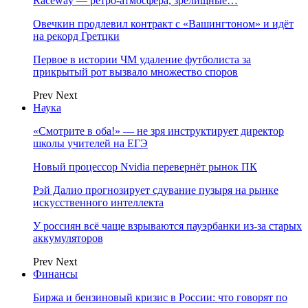
Raceway — ретро‑атмосфера, зрелищные…
Овечкин продлевил контракт с «Вашингтоном» и идёт
на рекорд Гретцки
Первое в истории ЧМ удаление футболиста за
прикрытый рот вызвало множество споров
Prev
Next
Наука
«Смотрите в оба!» — не зря инструктирует директор
школы учителей на ЕГЭ
Новый процессор Nvidia перевернёт рынок ПК
Рэй Далио прогнозирует сдувание пузыря на рынке
искусственного интеллекта
У россиян всё чаще взрываются пауэрбанки из-за старых
аккумуляторов
Prev
Next
Финансы
Биржа и бензиновый кризис в России: что говорят по