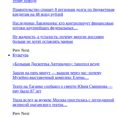
этому поводу
Правительство спишет 8 регионам долги по бюджетным
кредитам на 48 млрд рублей
Наследники Лавленцева: кто контролирует финансовые
потоки крупнейших федеральных…
Не жадность, а усталость: почему многие россияне
больше не хотят оставлять чаевые
Prev
Next
Культура
«Большая Дискотека Авторадио»: танцпол везде
Зашли на пять минут — вышли через час: почему
Музейно-выставочный комплекс Елены…
Театр на Таганке сообщил о смерти Юрия Смирнова —
ему было 87 лет
Ушла вслед за мужем: Москва простилась с легендарной
актрисой цыганского театра…
Prev
Next