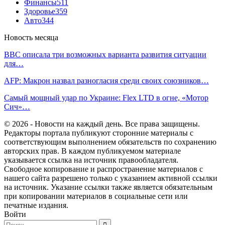
Финансы
511
Здоровье
359
Авто
344
Новость месяца
BBC описала три возможных варианта развития ситуации
для…
AFP: Макрон назвал разногласия среди своих союзников…
Самый мощный удар по Украине: Flex LTD в огне, «Мотор
Сич»…
© 2026 - Новости на каждый день. Все права защищены.
Редакторы портала публикуют сторонние материалы с
соответствующим выполнением обязательств по сохранению
авторских прав. В каждом публикуемом материале
указывается ссылка на источник правообладателя.
Свободное копирование и распространение материалов с
нашего сайта разрешено только с указанием активной ссылки
на источник. Указание ссылки также является обязательным
при копировании материалов в социальные сети или
печатные издания.
Войти