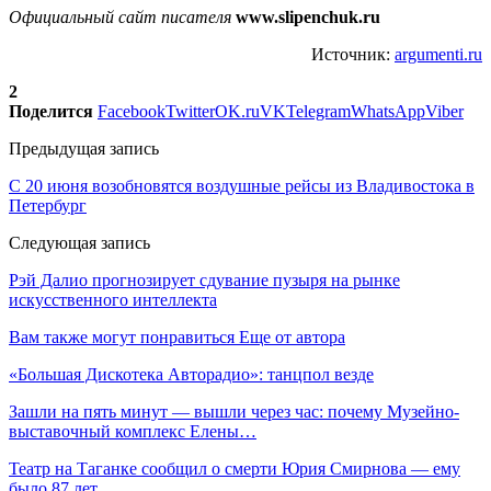
Официальный сайт писателя
www.slipenchuk.ru
Источник:
argumenti.ru
2
Поделится
Facebook
Twitter
OK.ru
VK
Telegram
WhatsApp
Viber
Предыдущая запись
С 20 июня возобновятся воздушные рейсы из Владивостока в
Петербург
Следующая запись
Рэй Далио прогнозирует сдувание пузыря на рынке
искусственного интеллекта
Вам также могут понравиться
Еще от автора
«Большая Дискотека Авторадио»: танцпол везде
Зашли на пять минут — вышли через час: почему Музейно-
выставочный комплекс Елены…
Театр на Таганке сообщил о смерти Юрия Смирнова — ему
было 87 лет