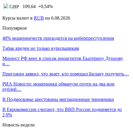
109,64
+0,54
%
GBP
Курсы валют в
RUB
на 6.08.2026
Популярное
40% мошенничеств приходится на киберпреступления
Табак вреден не только курильщикам
Минюст РФ внес в список иноагентов Екатерину Дунцову
и…
Пригожин заявил, что знает, кто помешал Билану получить…
РИА Новости: мошенники обманули почти на два млн
рублей…
В Подмосковье арестованы миграционные чиновники
В Еврокомиссии считают, что ВВП России поднимется до
2,9%
Новость недели