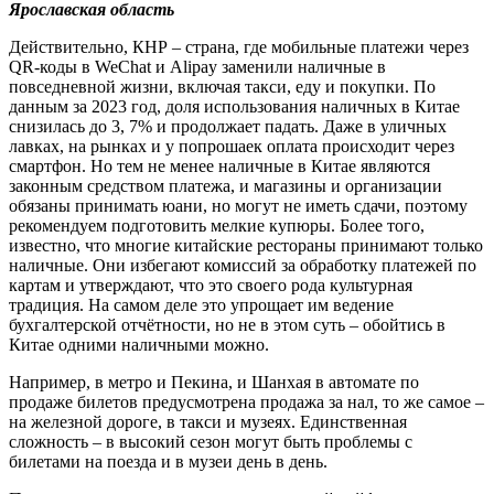
Ярославская область
Действительно, КНР – страна, где мобильные платежи через
QR-коды в WeChat и Alipay заменили наличные в
повседневной жизни, включая такси, еду и покупки. По
данным за 2023 год, доля использования наличных в Китае
снизилась до 3, 7% и продолжает падать. Даже в уличных
лавках, на рынках и у попрошаек оплата происходит через
смартфон. Но тем не менее наличные в Китае являются
законным средством платежа, и магазины и организации
обязаны принимать юани, но могут не иметь сдачи, поэтому
рекомендуем подготовить мелкие купюры. Более того,
известно, что многие китайские рестораны принимают только
наличные. Они избегают комиссий за обработку платежей по
картам и утверждают, что это своего рода культурная
традиция. На самом деле это упрощает им ведение
бухгалтерской отчётности, но не в этом суть – обойтись в
Китае одними наличными можно.
Например, в метро и Пекина, и Шанхая в автомате по
продаже билетов предусмотрена продажа за нал, то же самое –
на железной дороге, в такси и музеях. Единственная
сложность – в высокий сезон могут быть проблемы с
билетами на поезда и в музеи день в день.