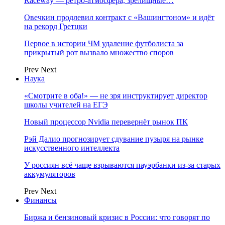
Raceway — ретро‑атмосфера, зрелищные…
Овечкин продлевил контракт с «Вашингтоном» и идёт
на рекорд Гретцки
Первое в истории ЧМ удаление футболиста за
прикрытый рот вызвало множество споров
Prev
Next
Наука
«Смотрите в оба!» — не зря инструктирует директор
школы учителей на ЕГЭ
Новый процессор Nvidia перевернёт рынок ПК
Рэй Далио прогнозирует сдувание пузыря на рынке
искусственного интеллекта
У россиян всё чаще взрываются пауэрбанки из-за старых
аккумуляторов
Prev
Next
Финансы
Биржа и бензиновый кризис в России: что говорят по