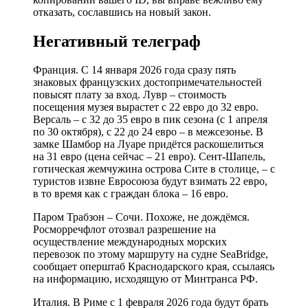
отказать, сославшись на новый закон.
Негативный телеграф
Франция. С 14 января 2026 года сразу пять
знаковых французских достопримечательностей
повысят плату за вход. Лувр – стоимость
посещения музея вырастет с 22 евро до 32 евро.
Версаль – с 32 до 35 евро в пик сезона (с 1 апреля
по 30 октября), с 22 до 24 евро – в межсезонье. В
замке Шамбор на Луаре придётся раскошелиться
на 31 евро (цена сейчас – 21 евро). Сент-Шапель,
готическая жемчужина острова Сите в столице, – с
туристов извне Евросоюза будут взимать 22 евро,
в то время как с граждан блока – 16 евро.
Паром Трабзон – Сочи. Похоже, не дождёмся.
Росморречфлот отозвал разрешение на
осуществление международных морских
перевозок по этому маршруту на судне SeaBridge,
сообщает оперштаб Краснодарского края, ссылаясь
на информацию, исходящую от Минтранса РФ.
Италия. В Риме с 1 февраля 2026 года будут брать