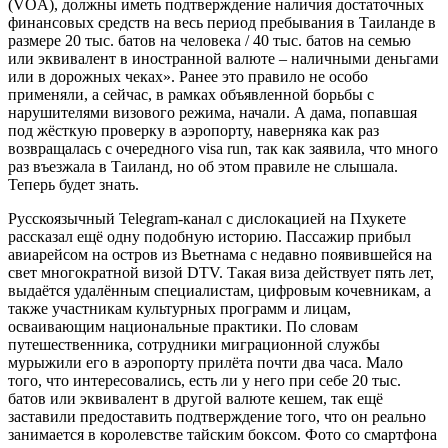
(VOA), должны иметь подтверждение наличия достаточных
финансовых средств на весь период пребывания в Таиланде в
размере 20 тыс. батов на человека / 40 тыс. батов на семью
или эквивалент в иностранной валюте – наличными деньгами
или в дорожных чеках». Ранее это правило не особо
применяли, а сейчас, в рамках объявленной борьбы с
нарушителями визового режима, начали. А дама, попавшая
под жёсткую проверку в аэропорту, наверняка как раз
возвращалась с очередного visa run, так как заявила, что много
раз въезжала в Таиланд, но об этом правиле не слышала.
Теперь будет знать.
Русскоязычный Telegram-канал с дислокацией на Пхукете
рассказал ещё одну подобную историю. Пассажир прибыл
авиарейсом на остров из Вьетнама с недавно появившейся на
свет многократной визой DTV. Такая виза действует пять лет,
выдаётся удалённым специалистам, цифровым кочевникам, а
также участникам культурных программ и лицам,
осваивающим национальные практики. По словам
путешественника, сотрудники миграционной службы
мурыжили его в аэропорту прилёта почти два часа. Мало
того, что интересовались, есть ли у него при себе 20 тыс.
батов или эквивалент в другой валюте кешем, так ещё
заставили предоставить подтверждение того, что он реально
занимается в королевстве тайским боксом. Фото со смартфона