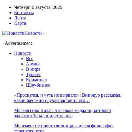
Четверг, 6 августа, 2026
Контакты
Лента
Карта
Новости -
- Advertisement -
Новости
Все
Армия
В мире
Туризм
Криминал
Шоу-бизнес
«Проснулся, и чуть не вырвало»: Винокур рассказал,
какой жёсткий случай заставил его…
Мягкая сила Китая: что такое маджонг, который
захватил Запад и идет на нас
Менемен: не просто яичница, а целая философия
турецкого утра