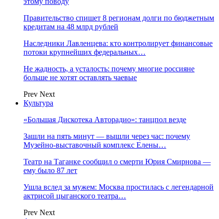
этому поводу
Правительство спишет 8 регионам долги по бюджетным
кредитам на 48 млрд рублей
Наследники Лавленцева: кто контролирует финансовые
потоки крупнейших федеральных…
Не жадность, а усталость: почему многие россияне
больше не хотят оставлять чаевые
Prev
Next
Культура
«Большая Дискотека Авторадио»: танцпол везде
Зашли на пять минут — вышли через час: почему
Музейно-выставочный комплекс Елены…
Театр на Таганке сообщил о смерти Юрия Смирнова —
ему было 87 лет
Ушла вслед за мужем: Москва простилась с легендарной
актрисой цыганского театра…
Prev
Next