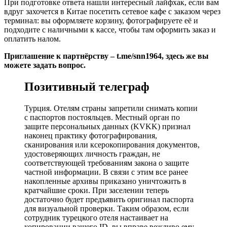
При подготовке ответа нашли интересный лайфхак, если вам
вдруг захочется в Китае посетить сетевое кафе с заказом через
терминал: вы оформляете корзину, фотографируете её и
подходите с наличными к кассе, чтобы там оформить заказ и
оплатить налом.
Приглашение к партнёрству – t.me/snn1964, здесь же вы
можете задать вопрос.
Позитивный телеграф
Турция. Отелям страны запретили снимать копии
с паспортов постояльцев. Местный орган по
защите персональных данных (KVKK) признал
наконец практику фотографирования,
сканирования или ксерокопирования документов,
удостоверяющих личность граждан, не
соответствующей требованиям закона о защите
частной информации. В связи с этим все ранее
накопленные архивы приказано уничтожить в
кратчайшие сроки. При заселении теперь
достаточно будет предъявить оригинал паспорта
для визуальной проверки. Таким образом, если
сотрудник турецкого отеля настаивает на
копировании вашего ID, вы вправе вежливо ему