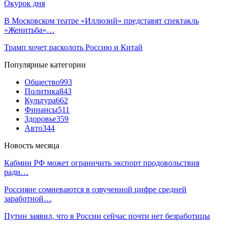
Окурок дня
В Московском театре «Иллюзий» представят спектакль
«Женитьба»…
Трамп хочет расколоть Россию и Китай
Популярные категории
Общество
993
Политика
843
Культура
662
Финансы
511
Здоровье
359
Авто
344
Новость месяца
Кабмин РФ может ограничить экспорт продовольствия
ради…
Россияне сомневаются в озвученной цифре средней
заработной…
Путин заявил, что в России сейчас почти нет безработицы