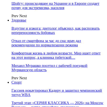
Шойгу: происходящее на Украине и в Европе создает
почву для экстремизма, насилия
Prev
Next
Здоровье
Вздутие и изжога: диетолог объяснил, как распознать
непереносимость бобовых
Отказ от смартфона за час до сна: врач дал
рекомендации по нормализации режима
Комфортная жизнь в любом возрасте. Мир ищет ответ
на этот вопрос, а клиника тибетской…
Михаил Мурашко посетил с рабочей поездкой
Мурманскую область
Prev
Next
Спорт
Гассиев нокаутировал Кадиру и защитил чемпионский
титул WBA
Третий этап «СЕРИЯ КЛАССИКА — 2026» на Moscow