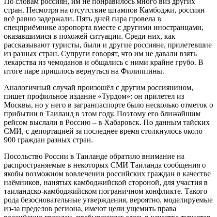
По словам россиян, им не понравилось много виз других
стран. Несмотря на отсутствие штампов Камбоджи, россиян
всё равно задержали. Пять дней пара провела в
спецприёмнике аэропорта вместе с другими иностранцами,
оказавшимися в похожей ситуации. Среди них, как
рассказывают туристы, были и другие россияне, прилетевшие
из разных стран. Супруги говорят, что им не давали взять
лекарства из чемоданов и общались с ними крайне грубо. В
итоге паре пришлось вернуться на Филиппины.
Аналогичный случай произошёл с другим россиянином,
пишет профильное издание «Турдом»: он прилетел из
Москвы, но у него в загранпаспорте было несколько отметок о
прибытии в Таиланд в этом году. Поэтому его ближайшим
рейсом выслали в Россию – в Хабаровск. По данным тайских
СМИ, с депортацией за последнее время столкнулось около
900 граждан разных стран.
Посольство России в Таиланде обратило внимание на
распространяемые в некоторых СМИ Таиланда сообщения о
якобы возможном вовлечении российских граждан в качестве
наёмников, нанятых камбоджийской стороной, для участия в
таиландско-камбоджийском пограничном конфликте. Такого
рода безосновательные утверждения, вероятно, моделируемые
из-за пределов региона, имеют цели ущемить права