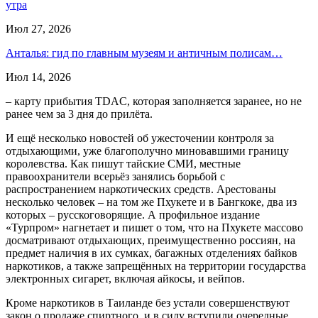
утра
Июл 27, 2026
Анталья: гид по главным музеям и античным полисам…
Июл 14, 2026
– карту прибытия TDAC, которая заполняется заранее, но не
ранее чем за 3 дня до прилёта.
И ещё несколько новостей об ужесточении контроля за
отдыхающими, уже благополучно миновавшими границу
королевства. Как пишут тайские СМИ, местные
правоохранители всерьёз занялись борьбой с
распространением наркотических средств. Арестованы
несколько человек – на том же Пхукете и в Бангкоке, два из
которых – русскоговорящие. А профильное издание
«Турпром» нагнетает и пишет о том, что на Пхукете массово
досматривают отдыхающих, преимущественно россиян, на
предмет наличия в их сумках, багажных отделениях байков
наркотиков, а также запрещённых на территории государства
электронных сигарет, включая айкосы, и вейпов.
Кроме наркотиков в Таиланде без устали совершенствуют
закон о продаже спиртного, и в силу вступили очередные