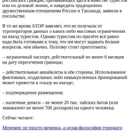
российских граждан, пребывающих здесь в качестве туристов
или по деловой линии, и навредить традиционно
дружественным отношениям России и Таиланда, заявили в
посольстве.
В то же время АТОР заявляет, что не получали от
туроператоров данных о каких-либо массовых ограничениях
на въезд туристов. Однако туристам по прилёте всё равно
надо быть готовыми к тому, что им могут задавать больше
вопросов, чем обычно. Поэтому стоит приготовить:
– заграничный паспорт, действительный не менее 6 месяцев
на дату пересечения границы;
– действительные авиабилеты в обе стороны. Использование
фиктивных, поддельных либо невыкупленных бронирований
может привести к отказу во въезде;
– подтверждение размещения;
– наличные деньги – не менее 20 тыс. тайских батов (или
эквивалент не менее 700 долларов) на одного человека;
Сейчас читают:
Менемен: не просто яичница, а целая философия турецкого