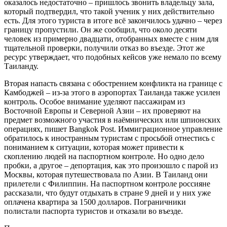
оказалось недостаточно – пришлось звонить владельцу зала,
который подтвердил, что такой ученик у них действительно
есть. Для этого туриста в итоге всё закончилось удачно – через
границу пропустили. Он же сообщил, что около десяти
человек из примерно двадцати, отобранных вместе с ним для
тщательной проверки, получили отказ во въезде. Этот же
ресурс утверждает, что подобных кейсов уже немало по всему
Таиланду.
Вторая напасть связана с обострением конфликта на границе с
Камбоджей – из-за этого в аэропортах Таиланда также усилен
контроль. Особое внимание уделяют пассажирам из
Восточной Европы и Северной Азии – их проверяют на
предмет возможного участия в наёмнических или шпионских
операциях, пишет Bangkok Post. Иммиграционное управление
обратилось к иностранным туристам с просьбой отнестись с
пониманием к ситуации, которая может привести к
скоплению людей на паспортном контроле. Но одно дело
пробки, а другое – депортация, как это произошло с парой из
Москвы, которая путешествовала по Азии. В Таиланд они
прилетели с Филиппин. На паспортном контроле россияне
рассказали, что будут отдыхать в стране 9 дней и у них уже
оплачена квартира за 1500 долларов. Пограничники
полистали паспорта туристов и отказали во въезде.