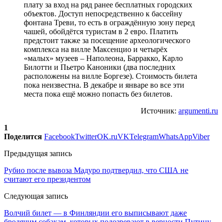
плату за вход на ряд ранее бесплатных городских
объектов. Доступ непосредственно к бассейну
фонтана Треви, то есть в ограждённую зону перед
чашей, обойдётся туристам в 2 евро. Платить
предстоит также за посещение археологического
комплекса на вилле Максенцио и четырёх
«малых» музеев – Наполеона, Барракко, Карло
Билотти и Пьетро Каноники (два последних
расположены на вилле Боргезе). Стоимость билета
пока неизвестна. В декабре и январе во все эти
места пока ещё можно попасть без билетов.
Источник:
argumenti.ru
1
Поделится
Facebook
Twitter
OK.ru
VK
Telegram
WhatsApp
Viber
Предыдущая запись
Рубио после вывоза Мадуро подтвердил, что США не
считают его президентом
Следующая запись
Волчий билет — в Финляндии его выписывают даже
бродячим собакам, которых подозревают в верности Путину