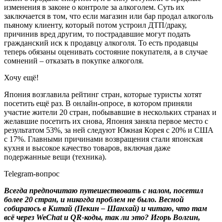
изменения в законе о контроле за алкоголем. Суть их
заключается в том, что если магазин или бар продал алкоголь
пьяному клиенту, который потом устроил ДТП/драку,
причинив вред другим, то пострадавшие могут подать
гражданский иск к продавцу алкоголя. То есть продавцы
теперь обязаны оценивать состояние покупателя, а в случае
сомнений – отказать в покупке алкоголя.
Хочу ещё!
Япония возглавила рейтинг стран, которые туристы хотят
посетить ещё раз. В онлайн-опросе, в котором приняли
участие жители 20 стран, побывавшие в нескольких странах и
желавшие посетить их снова, Япония заняла первое место с
результатом 53%, за ней следуют Южная Корея с 20% и США
с 17%. Главными причинами возвращения стали японская
кухня и высокое качество товаров, включая даже
подержанные вещи (техника).
Telegram-вопрос
Всегда предпочитаю путешествовать с налом, посетил
более 20 стран, и никогда проблем не было. Весной
собираюсь в Китай (Пекин – Шанхай) и читаю, что там
всё через WeChat и QR-коды, так ли это? Игорь Волгин,