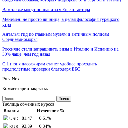
Вам также могут понравиться
Еще от автора
Менемен: не просто яичница, а целая философия турецкого
утра
Анталья: гид по главным музеям и античным полисам
Средиземноморья
Россияне стали запрашивать визы в Италию и Испанию на
30% чаще, чем год назад
С 1 июня пассажирам станет удобнее проходить
предполетные проверки благодаря ЕБС
Prev
Next
Комментарии закрыты.
Таблица обменных курсов
Валюта
Изменение %
81,47
+0,61
%
USD
93,89
+0,34
%
EUR