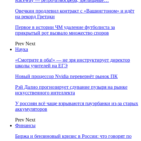
Raceway — ретро‑атмосфера, зрелищные…
Овечкин продлевил контракт с «Вашингтоном» и идёт
на рекорд Гретцки
Первое в истории ЧМ удаление футболиста за
прикрытый рот вызвало множество споров
Prev
Next
Наука
«Смотрите в оба!» — не зря инструктирует директор
школы учителей на ЕГЭ
Новый процессор Nvidia перевернёт рынок ПК
Рэй Далио прогнозирует сдувание пузыря на рынке
искусственного интеллекта
У россиян всё чаще взрываются пауэрбанки из-за старых
аккумуляторов
Prev
Next
Финансы
Биржа и бензиновый кризис в России: что говорят по