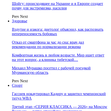
Шойгу: происходящее на Украине и в Европе создает
почву для экстремизма, насилия
Prev
Next
Здоровье
Вздутие и изжога: диетолог объяснил, как распознать
непереносимость бобовых
Отказ от смартфона за час до сна: врач дал
рекомендации по нормализации режима
Комфортная жизнь в любом возрасте. Мир ищет ответ
на этот вопрос, а клиника тибетской…
Михаил Мурашко посетил с рабочей поездкой
Мурманскую область
Prev
Next
Спорт
Гассиев нокаутировал Кадиру и защитил чемпионский
титул WBA
Третий этап «СЕРИЯ КЛАССИКА — 2026» на Moscow