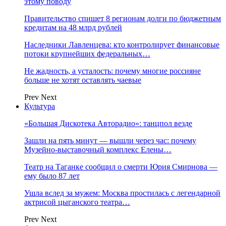
этому поводу
Правительство спишет 8 регионам долги по бюджетным
кредитам на 48 млрд рублей
Наследники Лавленцева: кто контролирует финансовые
потоки крупнейших федеральных…
Не жадность, а усталость: почему многие россияне
больше не хотят оставлять чаевые
Prev
Next
Культура
«Большая Дискотека Авторадио»: танцпол везде
Зашли на пять минут — вышли через час: почему
Музейно-выставочный комплекс Елены…
Театр на Таганке сообщил о смерти Юрия Смирнова —
ему было 87 лет
Ушла вслед за мужем: Москва простилась с легендарной
актрисой цыганского театра…
Prev
Next