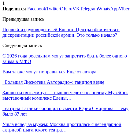
1
Поделится
Facebook
Twitter
OK.ru
VK
Telegram
WhatsApp
Viber
Предыдущая запись
Первый из руководителей Ельцин Центра обвиняется в
дискредитации российской армии. Это только начало?
Следующая запись
С 2026 года россиянам могут запретить брать более одного
займа в МФО
Вам также могут понравиться
Еще от автора
«Большая Дискотека Авторадио»: танцпол везде
Зашли на пять минут — вышли через час: почему Музейно-
выставочный комплекс Елены…
Театр на Таганке сообщил о смерти Юрия Смирнова — ему
было 87 лет
Ушла вслед за мужем: Москва простилась с легендарной
актрисой цыганского театра…