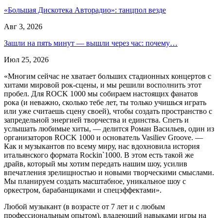
«Большая Дискотека Авторадио»: танцпол везде
Авг 3, 2026
Зашли на пять минут — вышли через час: почему…
Июл 25, 2026
«Многим сейчас не хватает больших стадионных концертов с
хитами мировой рок-сцены, и мы решили восполнить этот
пробел. Для ROCK 1000 мы собираем настоящих фанатов
рока (и неважно, сколько тебе лет, ты только учишься играть
или уже считаешь сцену своей), чтобы создать пространство с
запредельной энергией творчества и единства. Спеть и
услышать любимые хиты, — делится Роман Васильев, один из
организаторов ROCK 1000 и основатель Vasiliev Groove. —
Как и музыкантов по всему миру, нас вдохновила история
итальянского формата Rockin`1000. В этом есть такой же
драйв, который мы хотим передать нашим шоу, усилив
впечатления зрелищностью и новыми творческими смыслами.
Мы планируем создать масштабное, уникальное шоу с
оркестром, барабанщиками и спецэффектами».
Любой музыкант (в возрасте от 7 лет и с любым
профессиональным опытом), владеющий навыками игры на