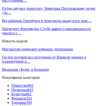
наступлений…
Путин вручил директору Эрмитажа Пиотровскому орден
«За…
Ряд районов Оренбурга и пригорода окажутся в зоне…
Президент Финляндии Стубб заявил о невозможности
диалога с…
Новость недели
Мигрантам помогают избежать депортации
Госдеп подтвердил получение от Израиля данных о
планируемой в…
Июльская «Буря» в Большом
Популярные категории
Общество
993
Политика
843
Культура
662
Финансы
511
Здоровье
359