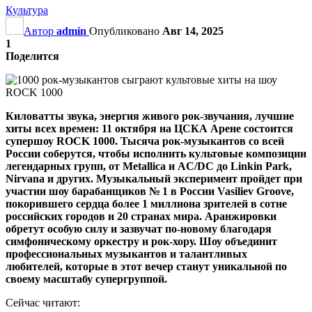
Культура
Автор
admin
Опубликовано
Авг 14, 2025
1
Поделится
Киловатты звука, энергия живого рок-звучания, лучшие
хиты всех времен: 11 октября на ЦСКА Арене состоится
супершоу ROCK 1000. Тысяча рок-музыкантов со всей
России соберутся, чтобы исполнить культовые композиции
легендарных групп, от Metallica и AC/DC до Linkin Park,
Nirvana и других. Музыкальный эксперимент пройдет при
участии шоу барабанщиков № 1 в России Vasiliev Groove,
покорившего сердца более 1 миллиона зрителей в сотне
российских городов и 20 странах мира. Аранжировки
обретут особую силу и зазвучат по-новому благодаря
симфоническому оркестру и рок-хору. Шоу объединит
профессиональных музыкантов и талантливых
любителей, которые в этот вечер станут уникальной по
своему масштабу супергруппой.
Сейчас читают: