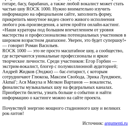
гитаре, басу, барабанах, а также любой вокалист может стать
частью шоу ROCK 1000. Нужно внимательно изучить
информацию на официальном сайте, заполнить форму,
прикрепить минутное видео своего живого исполнения
любого рок-произведения, а затем пройти онлайн-кастинг.
«Наши кураторы под большим впечатлением от уровня
мастерства и профессионализма потенциальных участников в
широком возрастном диапазоне. Уверен, это будет супершоу!»
— говорит Роман Васильев.
ROCK 1000 — это не просто масштабное шоу, а сообщество,
где встречаются уникальные профессионалы и яркие
творческие личности. Среди участников: Егор Горбин —
экстрим-вокалист, блогер с полумиллионной аудиторией;
Андрей Жидков (Энджи) — бас-гитарист, с которым
сотрудничают Глюкоза, Максим Свобода, Эрика Лундмоен,
Akmal’; Ася Макуха и Мелкон Вартанов — вокалисты,
финалисты музыкальных шоу на федеральных каналах.
Приобрести билеты, узнать больше о событии и найти
информацию о кастинге можно на сайте проекта.
Почувствуй энергию мощного стадионного шоу и великих
рок-хитов!
Источник:
argumenti.ru