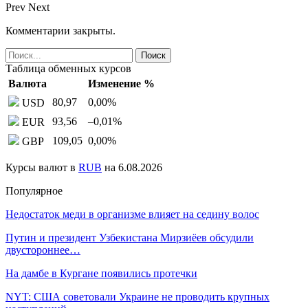
Prev
Next
Комментарии закрыты.
Таблица обменных курсов
Валюта
Изменение %
80,97
0,00
%
USD
93,56
–0,01
%
EUR
109,05
0,00
%
GBP
Курсы валют в
RUB
на 6.08.2026
Популярное
Недостаток меди в организме влияет на седину волос
Путин и президент Узбекистана Мирзиёев обсудили
двустороннее…
На дамбе в Кургане появились протечки
NYT: США советовали Украине не проводить крупных