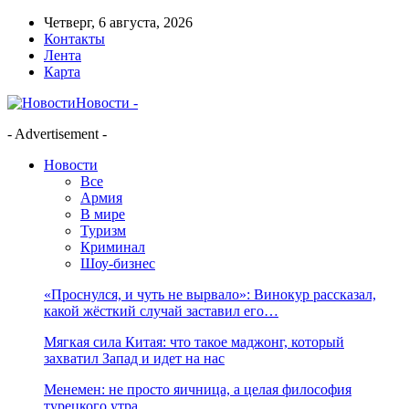
Четверг, 6 августа, 2026
Контакты
Лента
Карта
Новости -
- Advertisement -
Новости
Все
Армия
В мире
Туризм
Криминал
Шоу-бизнес
«Проснулся, и чуть не вырвало»: Винокур рассказал,
какой жёсткий случай заставил его…
Мягкая сила Китая: что такое маджонг, который
захватил Запад и идет на нас
Менемен: не просто яичница, а целая философия
турецкого утра