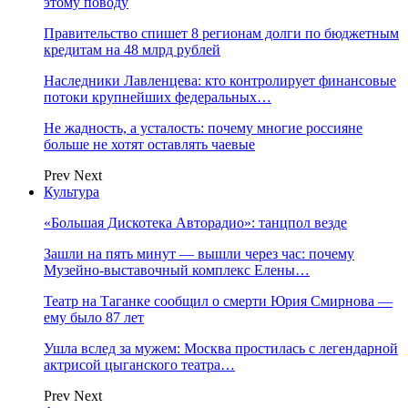
этому поводу
Правительство спишет 8 регионам долги по бюджетным
кредитам на 48 млрд рублей
Наследники Лавленцева: кто контролирует финансовые
потоки крупнейших федеральных…
Не жадность, а усталость: почему многие россияне
больше не хотят оставлять чаевые
Prev
Next
Культура
«Большая Дискотека Авторадио»: танцпол везде
Зашли на пять минут — вышли через час: почему
Музейно-выставочный комплекс Елены…
Театр на Таганке сообщил о смерти Юрия Смирнова —
ему было 87 лет
Ушла вслед за мужем: Москва простилась с легендарной
актрисой цыганского театра…
Prev
Next