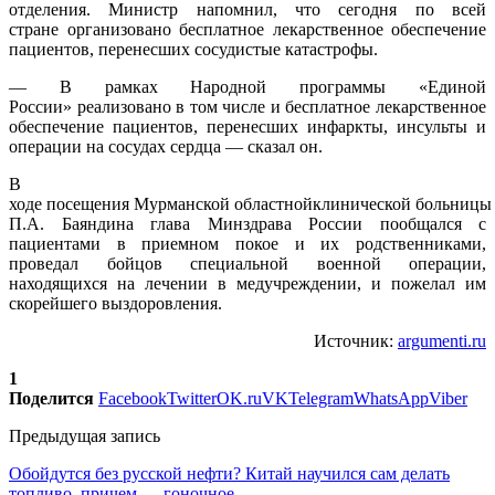
отделения. Министр напомнил, что сегодня по всей
стране организовано бесплатное лекарственное обеспечение
пациентов, перенесших сосудистые катастрофы.
— В рамках Народной программы «Единой
России» реализовано в том числе и бесплатное лекарственное
обеспечение пациентов, перенесших инфаркты, инсульты и
операции на сосудах сердца — сказал он.
В
ходе посещения Мурманской областнойклинической больницы
П.А. Баяндина глава Минздрава России пообщался с
пациентами в приемном покое и их родственниками,
проведал бойцов специальной военной операции,
находящихся на лечении в медучреждении, и пожелал им
скорейшего выздоровления.
Источник:
argumenti.ru
1
Поделится
Facebook
Twitter
OK.ru
VK
Telegram
WhatsApp
Viber
Предыдущая запись
Обойдутся без русской нефти? Китай научился сам делать
топливо, причем — гоночное