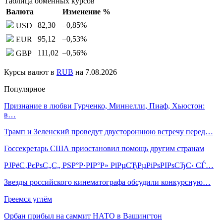
Таблица обменных курсов
Валюта
Изменение %
82,30
–0,85
%
USD
95,12
–0,53
%
EUR
111,02
–0,56
%
GBP
Курсы валют в
RUB
на 7.08.2026
Популярное
Признание в любви Гурченко, Миннелли, Пиаф, Хьюстон:
в…
Трамп и Зеленский проведут двустороннюю встречу перед…
Госсекретарь США приостановил помощь другим странам
РЈРёС‚РєРѕС„С„ РЅР°Р·РІР°Р» РїРµСЂРµРіРѕРІРѕСЂС‹ СЃ…
Звезды российского кинематографа обсудили конкурсную…
Греемся углём
Орбан прибыл на саммит НАТО в Вашингтон