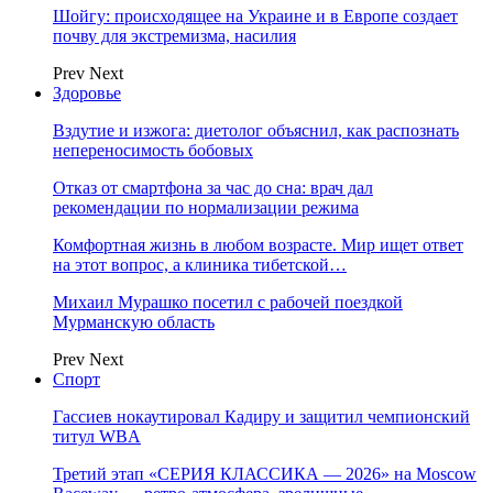
Шойгу: происходящее на Украине и в Европе создает
почву для экстремизма, насилия
Prev
Next
Здоровье
Вздутие и изжога: диетолог объяснил, как распознать
непереносимость бобовых
Отказ от смартфона за час до сна: врач дал
рекомендации по нормализации режима
Комфортная жизнь в любом возрасте. Мир ищет ответ
на этот вопрос, а клиника тибетской…
Михаил Мурашко посетил с рабочей поездкой
Мурманскую область
Prev
Next
Спорт
Гассиев нокаутировал Кадиру и защитил чемпионский
титул WBA
Третий этап «СЕРИЯ КЛАССИКА — 2026» на Moscow