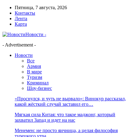
Пятница, 7 августа, 2026
Контакты
Лента
Карта
Новости -
- Advertisement -
Новости
Все
Армия
В мире
Туризм
Криминал
Шоу-бизнес
«Проснулся, и чуть не вырвало»: Винокур рассказал,
какой жёсткий случай заставил его…
Мягкая сила Китая: что такое маджонг, который
захватил Запад и идет на нас
Менемен: не просто яичница, а целая философия
турецкого утра