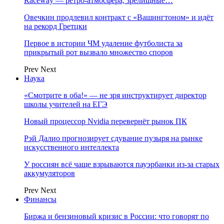
Raceway — ретро‑атмосфера, зрелищные…
Овечкин продлевил контракт с «Вашингтоном» и идёт
на рекорд Гретцки
Первое в истории ЧМ удаление футболиста за
прикрытый рот вызвало множество споров
Prev
Next
Наука
«Смотрите в оба!» — не зря инструктирует директор
школы учителей на ЕГЭ
Новый процессор Nvidia перевернёт рынок ПК
Рэй Далио прогнозирует сдувание пузыря на рынке
искусственного интеллекта
У россиян всё чаще взрываются пауэрбанки из-за старых
аккумуляторов
Prev
Next
Финансы
Биржа и бензиновый кризис в России: что говорят по