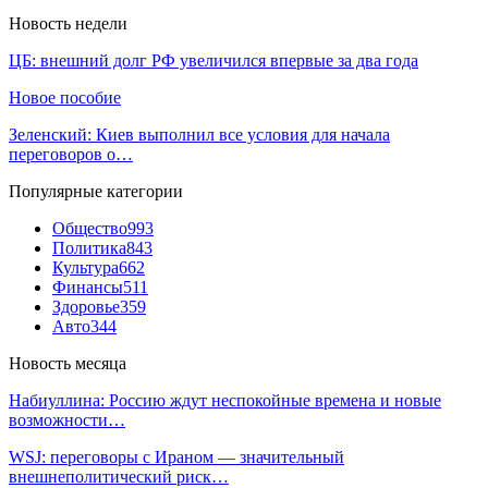
Новость недели
ЦБ: внешний долг РФ увеличился впервые за два года
Новое пособие
Зеленский: Киев выполнил все условия для начала
переговоров о…
Популярные категории
Общество
993
Политика
843
Культура
662
Финансы
511
Здоровье
359
Авто
344
Новость месяца
Набиуллина: Россию ждут неспокойные времена и новые
возможности…
WSJ: переговоры с Ираном — значительный
внешнеполитический риск…