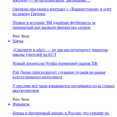
Raceway — ретро‑атмосфера, зрелищные…
Овечкин продлевил контракт с «Вашингтоном» и идёт
на рекорд Гретцки
Первое в истории ЧМ удаление футболиста за
прикрытый рот вызвало множество споров
Prev
Next
Наука
«Смотрите в оба!» — не зря инструктирует директор
школы учителей на ЕГЭ
Новый процессор Nvidia перевернёт рынок ПК
Рэй Далио прогнозирует сдувание пузыря на рынке
искусственного интеллекта
У россиян всё чаще взрываются пауэрбанки из-за старых
аккумуляторов
Prev
Next
Финансы
Биржа и бензиновый кризис в России: что говорят по