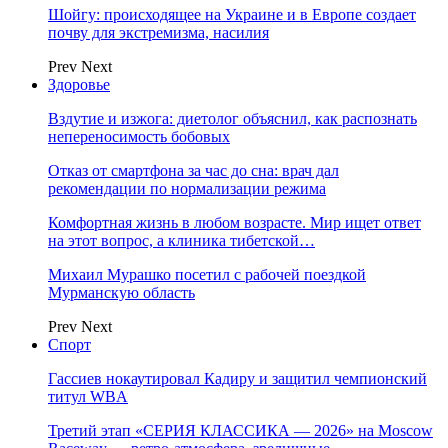
Шойгу: происходящее на Украине и в Европе создает
почву для экстремизма, насилия
Prev
Next
Здоровье
Вздутие и изжога: диетолог объяснил, как распознать
непереносимость бобовых
Отказ от смартфона за час до сна: врач дал
рекомендации по нормализации режима
Комфортная жизнь в любом возрасте. Мир ищет ответ
на этот вопрос, а клиника тибетской…
Михаил Мурашко посетил с рабочей поездкой
Мурманскую область
Prev
Next
Спорт
Гассиев нокаутировал Кадиру и защитил чемпионский
титул WBA
Третий этап «СЕРИЯ КЛАССИКА — 2026» на Moscow