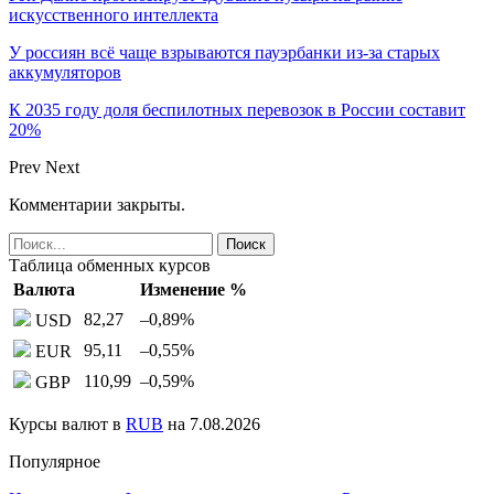
искусственного интеллекта
У россиян всё чаще взрываются пауэрбанки из-за старых
аккумуляторов
К 2035 году доля беспилотных перевозок в России составит
20%
Prev
Next
Комментарии закрыты.
Таблица обменных курсов
Валюта
Изменение %
82,27
–0,89
%
USD
95,11
–0,55
%
EUR
110,99
–0,59
%
GBP
Курсы валют в
RUB
на 7.08.2026
Популярное