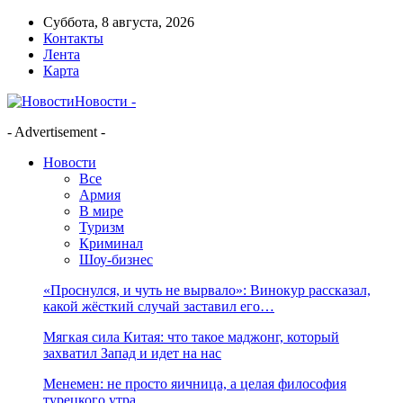
Суббота, 8 августа, 2026
Контакты
Лента
Карта
Новости -
- Advertisement -
Новости
Все
Армия
В мире
Туризм
Криминал
Шоу-бизнес
«Проснулся, и чуть не вырвало»: Винокур рассказал,
какой жёсткий случай заставил его…
Мягкая сила Китая: что такое маджонг, который
захватил Запад и идет на нас
Менемен: не просто яичница, а целая философия
турецкого утра