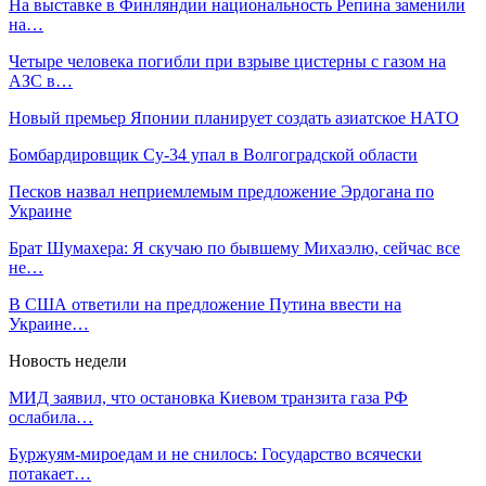
На выставке в Финляндии национальность Репина заменили
на…
Четыре человека погибли при взрыве цистерны с газом на
АЗС в…
Новый премьер Японии планирует создать азиатское НАТО
Бомбардировщик Су-34 упал в Волгоградской области
Песков назвал неприемлемым предложение Эрдогана по
Украине
Брат Шумахера: Я скучаю по бывшему Михаэлю, сейчас все
не…
В США ответили на предложение Путина ввести на
Украине…
Новость недели
МИД заявил, что остановка Киевом транзита газа РФ
ослабила…
Буржуям-мироедам и не снилось: Государство всячески
потакает…