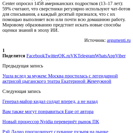
Center опросил 1458 американских подростков (13–17 лет):
59% считают, что сверстники регулярно используют чат-ботов
для списывания, а каждый десятый признался, что с их
помощью выполняет всю или почти всю домашнюю работу.
Мировому образованию предстоит искать новые способы
оценки знаний в эпоху ИИ.
Источник:
argumenti.ru
1
Поделится
Facebook
Twitter
OK.ru
VK
Telegram
WhatsApp
Viber
Предыдущая запись
Ушла вслед за мужем: Москва простилась с легендарной
актрисой цыганского театра Екатериной Жемчужной
Следующая запись
Генерал-майор кидал солдат вперед, а не назад
Вам также могут понравиться
Еще от автора
Новый процессор Nvidia перевернёт рынок ПК
Рэй Далио прогнозирует сдувание пузыря на рынке