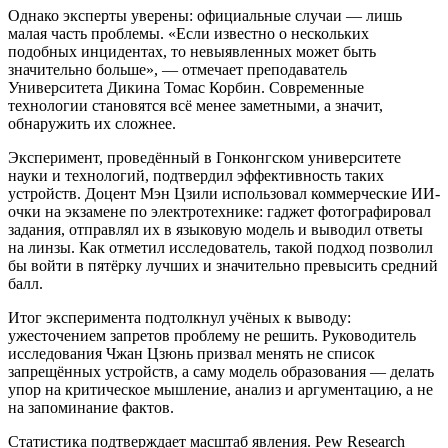
Однако эксперты уверены: официальные случаи — лишь
малая часть проблемы. «Если известно о нескольких
подобных инцидентах, то невыявленных может быть
значительно больше», — отмечает преподаватель
Университета Дикина Томас Корбин. Современные
технологии становятся всё менее заметными, а значит,
обнаружить их сложнее.
Эксперимент, проведённый в Гонконгском университете
науки и технологий, подтвердил эффективность таких
устройств. Доцент Мэн Цзили использовал коммерческие ИИ-
очки на экзамене по электротехнике: гаджет фотографировал
задания, отправлял их в языковую модель и выводил ответы
на линзы. Как отметил исследователь, такой подход позволил
бы войти в пятёрку лучших и значительно превысить средний
балл.
Итог эксперимента подтолкнул учёных к выводу:
ужесточением запретов проблему не решить. Руководитель
исследования Чжан Цзюнь призвал менять не список
запрещённых устройств, а саму модель образования — делать
упор на критическое мышление, анализ и аргументацию, а не
на запоминание фактов.
Статистика подтверждает масштаб явления. Pew Research