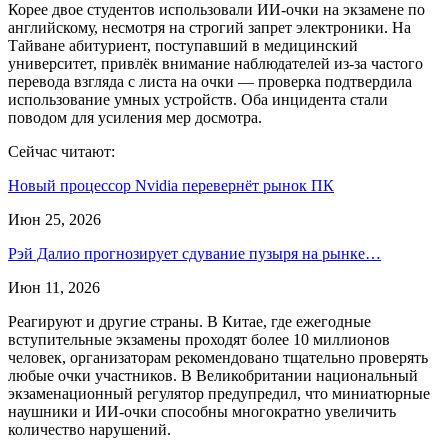
Корее двое студентов использовали ИИ-очки на экзамене по
английскому, несмотря на строгий запрет электроники. На
Тайване абитуриент, поступавший в медицинский
университет, привлёк внимание наблюдателей из-за частого
перевода взгляда с листа на очки — проверка подтвердила
использование умных устройств. Оба инцидента стали
поводом для усиления мер досмотра.
Сейчас читают:
Новый процессор Nvidia перевернёт рынок ПК
Июн 25, 2026
Рэй Далио прогнозирует сдувание пузыря на рынке…
Июн 11, 2026
Реагируют и другие страны. В Китае, где ежегодные
вступительные экзамены проходят более 10 миллионов
человек, организаторам рекомендовано тщательно проверять
любые очки участников. В Великобритании национальный
экзаменационный регулятор предупредил, что миниатюрные
наушники и ИИ-очки способны многократно увеличить
количество нарушений.