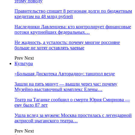
этому поводу
Правительство спишет 8 регионам долги по бюджетным
кредитам на 48 млрд рублей
Наследники Лавленцева: кто контролирует финансовые
потоки крупнейших федеральных…
Не жадность, а усталость: почему многие россияне
больше не хотят оставлять чаевые
Prev
Next
Культура
«Большая Дискотека Авторадио»: танцпол везде
Зашли на пять минут — вышли через час: почему
Музейно-выставочный комплекс Елены…
Театр на Таганке сообщил о смерти Юрия Смирнова —
ему было 87 лет
Ушла вслед за мужем: Москва простилась с легендарной
актрисой цыганского театра…
Prev
Next