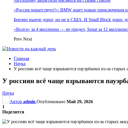
Автопрому запретили наезжать на старые грабли
«Россия пиратствует!»: BMW ищет новые приключения н
Бензин нынче дорог, но не в США. И Small Block дорос до
«Волга» за 4 миллиона — не предел, Senat за 12 миллио
Prev
Next
Главная
Наука
У россиян всё чаще взрываются пауэрбанки из-за старых
У россиян всё чаще взрываются пауэрб
Наука
Автор
admin
Опубликовано
Май 29, 2026
1
Поделится