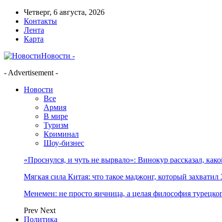
Четверг, 6 августа, 2026
Контакты
Лента
Карта
Новости -
- Advertisement -
Новости
Все
Армия
В мире
Туризм
Криминал
Шоу-бизнес
«Проснулся, и чуть не вырвало»: Винокур рассказал, как
Мягкая сила Китая: что такое маджонг, который захватил 
Менемен: не просто яичница, а целая философия турецког
Prev
Next
Политика