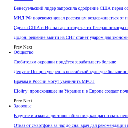
Венесуэльский лидер запросила одобрение США перед о
МИД РФ порекомендовал россиянам воздерживаться от 
Сделка США и Ирана гарантирует, что Тегеран никогда 
Додон: решение выйти из СНГ станет ударом для эконо
Prev
Next
Общество
Любителям окрошки придётся зарабатывать больше
Депутат Певцов уверен: в российской культуре большинст
Врачам в России могут увеличить МРОТ
Шойгу: происходящее на Украине и в Европе создает поч
Prev
Next
Здоровье
Вздутие и изжога: диетолог объяснил, как распознать не
Отказ от смартфона за час до сна: врач дал рекомендаци