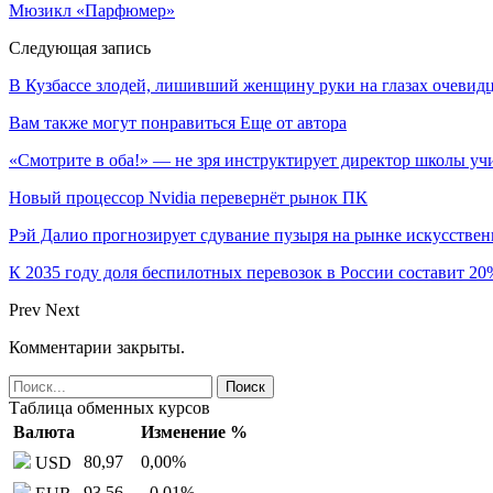
Мюзикл «Парфюмер»
Следующая запись
В Кузбассе злодей, лишивший женщину руки на глазах очевид
Вам также могут понравиться
Еще от автора
«Смотрите в оба!» — не зря инструктирует директор школы уч
Новый процессор Nvidia перевернёт рынок ПК
Рэй Далио прогнозирует сдувание пузыря на рынке искусствен
К 2035 году доля беспилотных перевозок в России составит 20
Prev
Next
Комментарии закрыты.
Таблица обменных курсов
Валюта
Изменение %
80,97
0,00
%
USD
93,56
–0,01
%