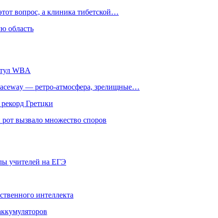
этот вопрос, а клиника тибетской…
ю область
титул WBA
ceway — ретро‑атмосфера, зрелищные…
 рекорд Гретцки
 рот вызвало множество споров
олы учителей на ЕГЭ
сственного интеллекта
 аккумуляторов