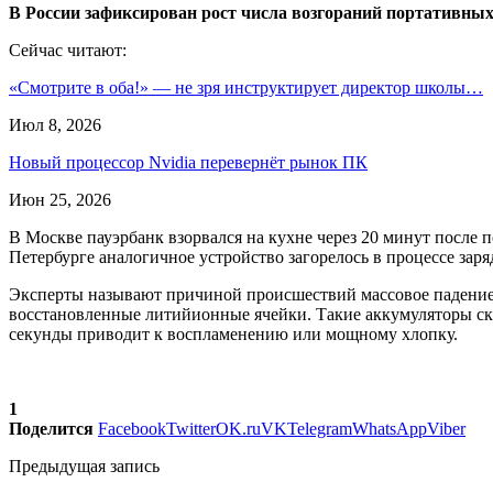
В России зафиксирован рост числа возгораний портативных
Сейчас читают:
«Смотрите в оба!» — не зря инструктирует директор школы…
Июл 8, 2026
Новый процессор Nvidia перевернёт рынок ПК
Июн 25, 2026
В Москве пауэрбанк взорвался на кухне через 20 минут после 
Петербурге аналогичное устройство загорелось в процессе зар
Эксперты называют причиной происшествий массовое падение к
восстановленные литийионные ячейки. Такие аккумуляторы ск
секунды приводит к воспламенению или мощному хлопку.
1
Поделится
Facebook
Twitter
OK.ru
VK
Telegram
WhatsApp
Viber
Предыдущая запись