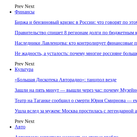
Prev
Next
Финансы
Биржа и бензиновый кризис в России: что говорят по эт
Правительство спишет 8 регионам долги по бюджетным к
Наследники Лавленцева: кто контролирует финансовые
Не жадность, а усталость: почему многие россияне больше
Prev
Next
Культура
«Большая Дискотека Авторадио»: танцпол везде
Зашли на пять минут — вышли через час: почему Музе
Театр на Таганке сообщил о смерти Юрия Смирнова — ем
Ушла вслед за мужем: Москва простилась с легендарной 
Prev
Next
Авто