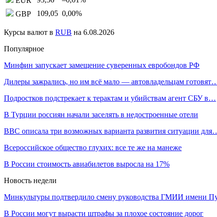
EUR
109,05
0,00
%
GBP
Курсы валют в
RUB
на 6.08.2026
Популярное
Минфин запускает замещение суверенных евробондов РФ
Дилеры зажрались, но им всё мало — автовладельцам готовят
Подростков подстрекает к терактам и убийствам агент СБУ в…
В Турции россиян начали заселять в недостроенные отели
BBC описала три возможных варианта развития ситуации для
Всероссийское общество глухих: все те же на манеже
В России стоимость авиабилетов выросла на 17%
Новость недели
Минкультуры подтвердило смену руководства ГМИИ имени П
В России могут вырасти штрафы за плохое состояние дорог