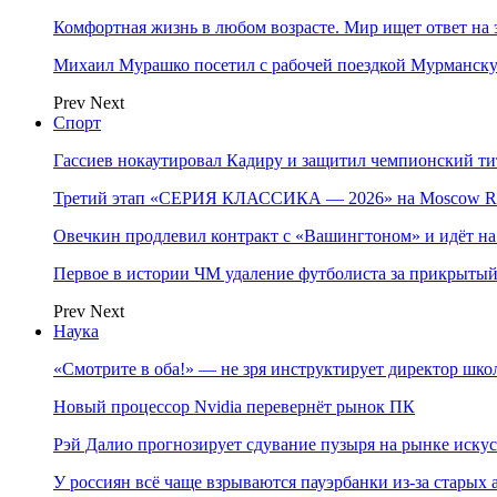
Комфортная жизнь в любом возрасте. Мир ищет ответ на 
Михаил Мурашко посетил с рабочей поездкой Мурманску
Prev
Next
Спорт
Гассиев нокаутировал Кадиру и защитил чемпионский 
Третий этап «СЕРИЯ КЛАССИКА — 2026» на Moscow Ra
Овечкин продлевил контракт с «Вашингтоном» и идёт на
Первое в истории ЧМ удаление футболиста за прикрытый
Prev
Next
Наука
«Смотрите в оба!» — не зря инструктирует директор шк
Новый процессор Nvidia перевернёт рынок ПК
Рэй Далио прогнозирует сдувание пузыря на рынке иску
У россиян всё чаще взрываются пауэрбанки из-за старых