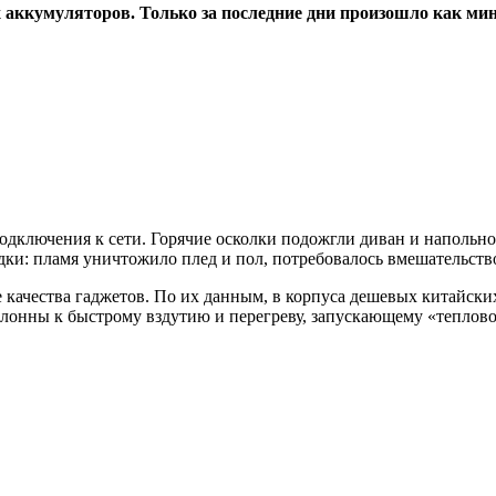
 аккумуляторов. Только за последние дни произошло как ми
подключения к сети. Горячие осколки подожгли диван и напольн
ядки: пламя уничтожило плед и пол, потребовалось вмешательст
ачества гаджетов. По их данным, в корпуса дешевых китайских
лонны к быстрому вздутию и перегреву, запускающему «теплов