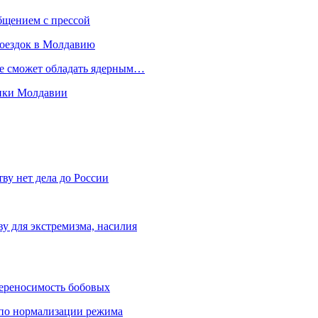
бщением с прессой
поездок в Молдавию
не сможет обладать ядерным…
мики Молдавии
ву нет дела до России
ву для экстремизма, насилия
переносимость бобовых
и по нормализации режима