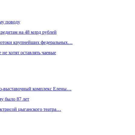
ому поводу
редитам на 48 млрд рублей
 потоки крупнейших федеральных…
 не хотят оставлять чаевые
йно-выставочный комплекс Елены…
у было 87 лет
актрисой цыганского театра…