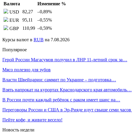
Валюта
Изменение %
82,27
–0,89
%
USD
95,11
–0,55
%
EUR
110,99
–0,59
%
GBP
Курсы валют в
RUB
на 7.08.2026
Популярное
Герой России Магасумов получил в ЛНР 11-летний срок за…
Мясо полезно для зубов
Власти Швейцарии: саммит по Украине – подготовка…
Взять напрокат на курортах Краснодарского края автомобиль…
В России почти каждый ребёнок с раком имеет шанс на…
Переговоры России и США в Эр-Рияде идут свыше семи часо
Пейте кофе, и живите весело!
Новость недели