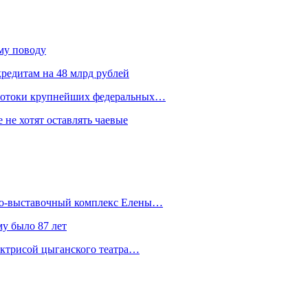
ому поводу
редитам на 48 млрд рублей
 потоки крупнейших федеральных…
 не хотят оставлять чаевые
йно-выставочный комплекс Елены…
у было 87 лет
актрисой цыганского театра…