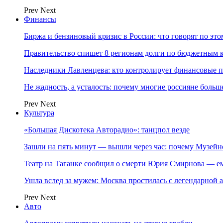
Prev
Next
Финансы
Биржа и бензиновый кризис в России: что говорят по эт
Правительство спишет 8 регионам долги по бюджетным к
Наследники Лавленцева: кто контролирует финансовые
Не жадность, а усталость: почему многие россияне больше
Prev
Next
Культура
«Большая Дискотека Авторадио»: танцпол везде
Зашли на пять минут — вышли через час: почему Музе
Театр на Таганке сообщил о смерти Юрия Смирнова — ем
Ушла вслед за мужем: Москва простилась с легендарной 
Prev
Next
Авто