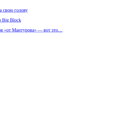
а свою голову
 Big Block
нов «от Мантурова» — вот это…