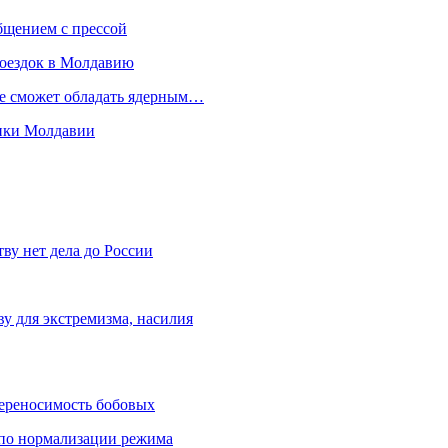
бщением с прессой
поездок в Молдавию
не сможет обладать ядерным…
мики Молдавии
ву нет дела до России
ву для экстремизма, насилия
переносимость бобовых
и по нормализации режима