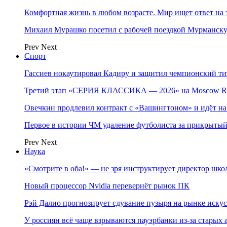
Комфортная жизнь в любом возрасте. Мир ищет ответ на 
Михаил Мурашко посетил с рабочей поездкой Мурманску
Prev
Next
Спорт
Гассиев нокаутировал Кадиру и защитил чемпионский 
Третий этап «СЕРИЯ КЛАССИКА — 2026» на Moscow Ra
Овечкин продлевил контракт с «Вашингтоном» и идёт на
Первое в истории ЧМ удаление футболиста за прикрытый
Prev
Next
Наука
«Смотрите в оба!» — не зря инструктирует директор шк
Новый процессор Nvidia перевернёт рынок ПК
Рэй Далио прогнозирует сдувание пузыря на рынке иску
У россиян всё чаще взрываются пауэрбанки из-за старых