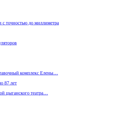
 с точностью до миллиметра
уляторов
ыставочный комплекс Елены…
о 87 лет
сой цыганского театра…