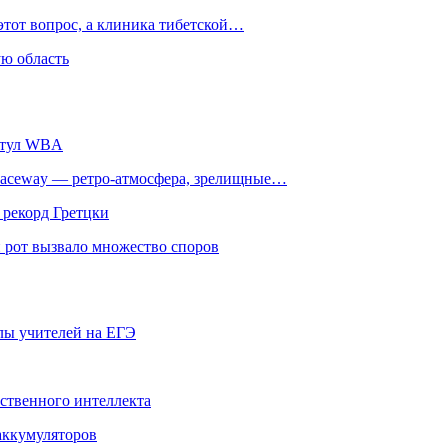
этот вопрос, а клиника тибетской…
ю область
титул WBA
ceway — ретро‑атмосфера, зрелищные…
 рекорд Гретцки
 рот вызвало множество споров
олы учителей на ЕГЭ
сственного интеллекта
 аккумуляторов