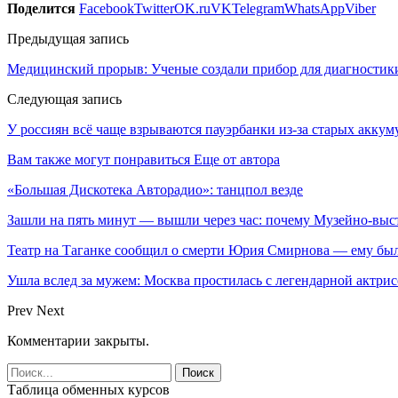
Поделится
Facebook
Twitter
OK.ru
VK
Telegram
WhatsApp
Viber
Предыдущая запись
Медицинский прорыв: Ученые создали прибор для диагностики
Следующая запись
У россиян всё чаще взрываются пауэрбанки из-за старых аккум
Вам также могут понравиться
Еще от автора
«Большая Дискотека Авторадио»: танцпол везде
Зашли на пять минут — вышли через час: почему Музейно-в
Театр на Таганке сообщил о смерти Юрия Смирнова — ему был
Ушла вслед за мужем: Москва простилась с легендарной актри
Prev
Next
Комментарии закрыты.
Таблица обменных курсов