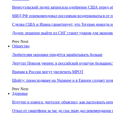
Венесуэльский лидер запросила одобрение США перед о
МИД РФ порекомендовал россиянам воздерживаться от 
Сделка США и Ирана гарантирует, что Тегеран никогда 
Додон: решение выйти из СНГ станет ударом для эконо
Prev
Next
Общество
Любителям окрошки придётся зарабатывать больше
Депутат Певцов уверен: в российской культуре большинст
Врачам в России могут увеличить МРОТ
Шойгу: происходящее на Украине и в Европе создает поч
Prev
Next
Здоровье
Вздутие и изжога: диетолог объяснил, как распознать не
Отказ от смартфона за час до сна: врач дал рекомендаци