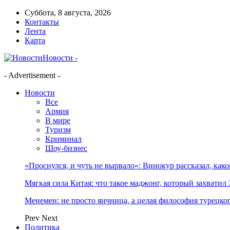
Суббота, 8 августа, 2026
Контакты
Лента
Карта
Новости -
- Advertisement -
Новости
Все
Армия
В мире
Туризм
Криминал
Шоу-бизнес
«Проснулся, и чуть не вырвало»: Винокур рассказал, как
Мягкая сила Китая: что такое маджонг, который захватил 
Менемен: не просто яичница, а целая философия турецког
Prev
Next
Политика