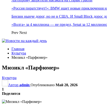
Автопрому запретили наезжать на старые грабли
«Россия пиратствует!»: BMW ищет новые приключения н
Бензин нынче дорог, но не в США. И Small Block дорос до
«Волга» за 4 миллиона — не предел, Senat за 12 миллио
Prev
Next
Главная
Культура
Мюзикл «Парфюмер»
Мюзикл «Парфюмер»
Культура
Автор
admin
Опубликовано
Май 28, 2026
1
Поделится