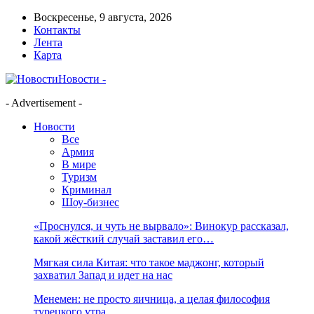
Воскресенье, 9 августа, 2026
Контакты
Лента
Карта
Новости -
- Advertisement -
Новости
Все
Армия
В мире
Туризм
Криминал
Шоу-бизнес
«Проснулся, и чуть не вырвало»: Винокур рассказал,
какой жёсткий случай заставил его…
Мягкая сила Китая: что такое маджонг, который
захватил Запад и идет на нас
Менемен: не просто яичница, а целая философия
турецкого утра