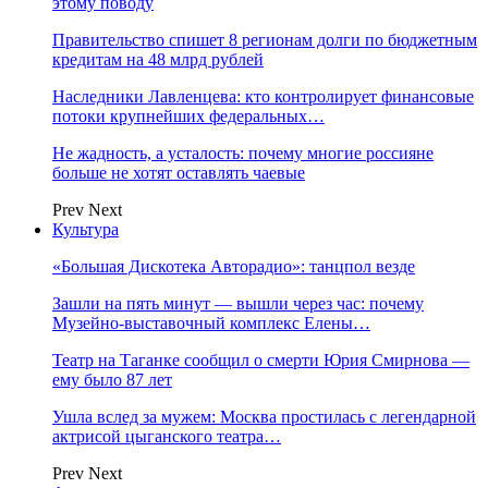
этому поводу
Правительство спишет 8 регионам долги по бюджетным
кредитам на 48 млрд рублей
Наследники Лавленцева: кто контролирует финансовые
потоки крупнейших федеральных…
Не жадность, а усталость: почему многие россияне
больше не хотят оставлять чаевые
Prev
Next
Культура
«Большая Дискотека Авторадио»: танцпол везде
Зашли на пять минут — вышли через час: почему
Музейно-выставочный комплекс Елены…
Театр на Таганке сообщил о смерти Юрия Смирнова —
ему было 87 лет
Ушла вслед за мужем: Москва простилась с легендарной
актрисой цыганского театра…
Prev
Next