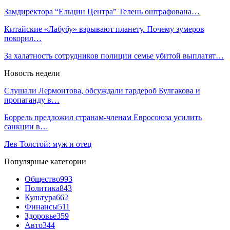
Замдиректора “Ельцин Центра” Телень оштрафована…
Китайские «Лабубу» взрывают планету. Почему зумеров
покорил…
За халатность сотрудников полиции семье убитой выплатят…
Новость недели
Слушали Лермонтова, обсуждали гардероб Булгакова и
пропаганду в…
Боррель предложил странам-членам Евросоюза усилить
санкции в…
Лев Толстой: муж и отец
Популярные категории
Общество
993
Политика
843
Культура
662
Финансы
511
Здоровье
359
Авто
344