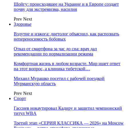
Шойгу: происходящее на Украине и в Европе создает
почву для экстремизма, насилия
Prev
Next
Здоровье
Вздутие и изжога: диетолог объяснил, как распознать
непереносимость бобовых
Отказ от смартфона за час до сна: врач дал
рекомендации по нормализации режима
Комфортная жизнь в любом возрасте. Мир ищет ответ
на этот вопрос, а клиника тибетской…
Михаил Мурашко посетил с рабочей поездкой
Мурманскую область
Prev
Next
Спорт
Гассиев нокаутировал Кадиру и защитил чемпионский
титул WBA
Третий этап «СЕРИЯ КЛАССИКА — 2026» на Moscow