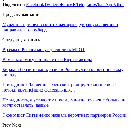
Поделится
Facebook
Twitter
OK.ru
VK
Telegram
WhatsApp
Viber
Предыдущая запись
Мужчина пришел в гости к женщине, украл украшения и
направился в ломбард
Следующая запись
Врачам в России могут увеличить МРОТ
Вам также могут понравиться
Еще от автора
Биржа и бензиновый кризис в России: что говорят по этому
поводу
Наследники Лавленцева: кто контролирует финансовые
потоки крупнейших федеральных…
Не жадность, а усталость: почему многие россияне больше не
хотят оставлять чаевые
Экономист Литвиненко назвала вероятных партнеров России
Prev
Next