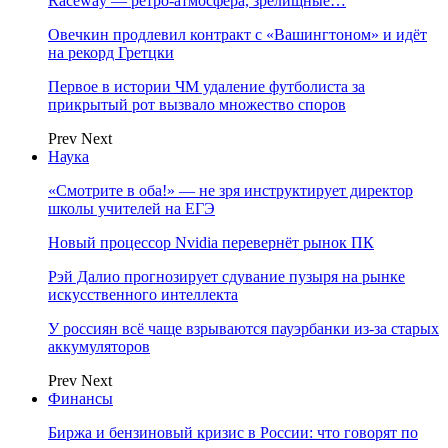
Raceway — ретро‑атмосфера, зрелищные…
Овечкин продлевил контракт с «Вашингтоном» и идёт
на рекорд Гретцки
Первое в истории ЧМ удаление футболиста за
прикрытый рот вызвало множество споров
Prev
Next
Наука
«Смотрите в оба!» — не зря инструктирует директор
школы учителей на ЕГЭ
Новый процессор Nvidia перевернёт рынок ПК
Рэй Далио прогнозирует сдувание пузыря на рынке
искусственного интеллекта
У россиян всё чаще взрываются пауэрбанки из-за старых
аккумуляторов
Prev
Next
Финансы
Биржа и бензиновый кризис в России: что говорят по