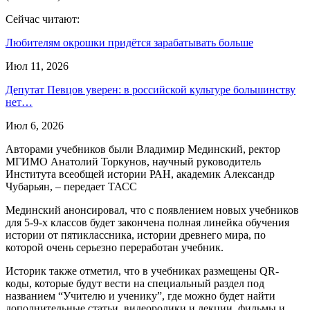
Сейчас читают:
Любителям окрошки придётся зарабатывать больше
Июл 11, 2026
Депутат Певцов уверен: в российской культуре большинству
нет…
Июл 6, 2026
Авторами учебников были Владимир Мединский, ректор
МГИМО Анатолий Торкунов, научный руководитель
Института всеобщей истории РАН, академик Александр
Чубарьян, – передает ТАСС
Мединский анонсировал, что с появлением новых учебников
для 5-9-х классов будет закончена полная линейка обучения
истории от пятиклассника, истории древнего мира, по
которой очень серьезно переработан учебник.
Историк также отметил, что в учебниках размещены QR-
коды, которые будут вести на специальный раздел под
названием “Учителю и ученику”, где можно будет найти
дополнительные статьи, видеоролики и лекции, фильмы и