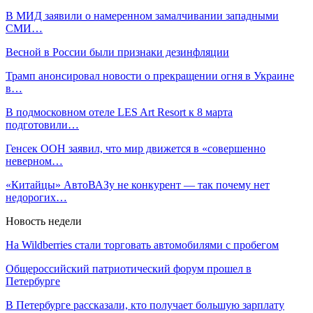
В МИД заявили о намеренном замалчивании западными
СМИ…
Весной в России были признаки дезинфляции
Трамп анонсировал новости о прекращении огня в Украине
в…
В подмосковном отеле LES Art Resort к 8 марта
подготовили…
Генсек ООН заявил, что мир движется в «совершенно
неверном…
«Китайцы» АвтоВАЗу не конкурент — так почему нет
недорогих…
Новость недели
На Wildberries стали торговать автомобилями с пробегом
Общероссийский патриотический форум прошел в
Петербурге
В Петербурге рассказали, кто получает большую зарплату