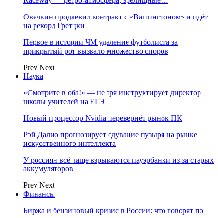
Raceway — ретро‑атмосфера, зрелищные…
Овечкин продлевил контракт с «Вашингтоном» и идёт
на рекорд Гретцки
Первое в истории ЧМ удаление футболиста за
прикрытый рот вызвало множество споров
Prev
Next
Наука
«Смотрите в оба!» — не зря инструктирует директор
школы учителей на ЕГЭ
Новый процессор Nvidia перевернёт рынок ПК
Рэй Далио прогнозирует сдувание пузыря на рынке
искусственного интеллекта
У россиян всё чаще взрываются пауэрбанки из-за старых
аккумуляторов
Prev
Next
Финансы
Биржа и бензиновый кризис в России: что говорят по