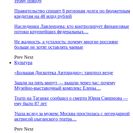
этому поводу
Правительство спишет 8 регионам долги по бюджетным
кредитам на 48 млрд рублей
Наследники Лавленцева: кто контролирует финансовые
потоки крупнейших федеральных…
Не жадность, а усталость: почему многие россияне
больше не хотят оставлять чаевые
Prev
Next
Культура
«Большая Дискотека Авторадио»: танцпол везде
Зашли на пять минут — вышли через час: почему
Музейно-выставочный комплекс Елены…
Театр на Таганке сообщил о смерти Юрия Смирнова —
ему было 87 лет
Ушла вслед за мужем: Москва простилась с легендарной
актрисой цыганского театра…
Prev
Next