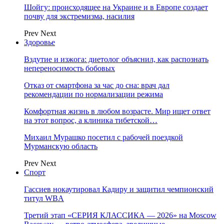
Шойгу: происходящее на Украине и в Европе создает
почву для экстремизма, насилия
Prev
Next
Здоровье
Вздутие и изжога: диетолог объяснил, как распознать
непереносимость бобовых
Отказ от смартфона за час до сна: врач дал
рекомендации по нормализации режима
Комфортная жизнь в любом возрасте. Мир ищет ответ
на этот вопрос, а клиника тибетской…
Михаил Мурашко посетил с рабочей поездкой
Мурманскую область
Prev
Next
Спорт
Гассиев нокаутировал Кадиру и защитил чемпионский
титул WBA
Третий этап «СЕРИЯ КЛАССИКА — 2026» на Moscow