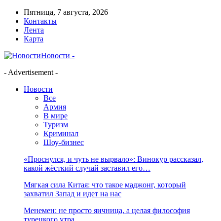
Пятница, 7 августа, 2026
Контакты
Лента
Карта
Новости -
- Advertisement -
Новости
Все
Армия
В мире
Туризм
Криминал
Шоу-бизнес
«Проснулся, и чуть не вырвало»: Винокур рассказал,
какой жёсткий случай заставил его…
Мягкая сила Китая: что такое маджонг, который
захватил Запад и идет на нас
Менемен: не просто яичница, а целая философия
турецкого утра