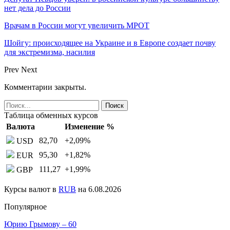
нет дела до России
Врачам в России могут увеличить МРОТ
Шойгу: происходящее на Украине и в Европе создает почву
для экстремизма, насилия
Prev
Next
Комментарии закрыты.
Таблица обменных курсов
Валюта
Изменение %
82,70
+2,09
%
USD
95,30
+1,82
%
EUR
111,27
+1,99
%
GBP
Курсы валют в
RUB
на 6.08.2026
Популярное
Юрию Грымову – 60