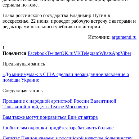
сериалы по теме.
Глава российского государства Владимир Путин в
воскресенье, 22 июня, проведет рабочую встречу с авторами и
редакторами школьного учебника по истории.
Источник:
argumenti.ru
1
Поделится
Facebook
Twitter
OK.ru
VK
Telegram
WhatsApp
Viber
Предыдущая запись
«До минимума»: в США сделали неожиданное заявление о
помощи Украине
Следующая запись
Прощание с народной артисткой России Валентиной
Талызиной пройдет в Театре Моссовета
Вам также могут понравиться
Еще от автора
Любителям окрошки придётся зарабатывать больше
Депутат Певцов уверен: в российской культуре большинству