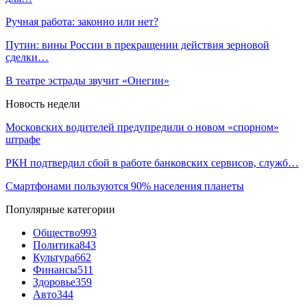
Ручная работа: законно или нет?
Путин: вины России в прекращении действия зерновой
сделки…
В театре эстрады звучит «Онегин»
Новость недели
Московских водителей предупредили о новом «спорном»
штрафе
РКН подтвердил сбой в работе банковских сервисов, служб…
Смартфонами пользуются 90% населения планеты
Популярные категории
Общество
993
Политика
843
Культура
662
Финансы
511
Здоровье
359
Авто
344