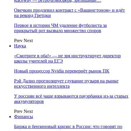
Raceway — ретро‑атмосфера, зрелищные…
Овечкин продлевил контракт с «Вашингтоном» и идёт
на рекорд Гретцки
Первое в истории ЧМ удаление футболиста за
прикрытый рот вызвало множество споров
Prev
Next
Наука
«Смотрите в оба!» — не зря инструктирует директор
школы учителей на ЕГЭ
Новый процессор Nvidia перевернёт рынок ПК
Рэй Далио прогнозирует сдувание пузыря на рынке
искусственного интеллекта
У россиян всё чаще взрываются пауэрбанки из-за старых
аккумуляторов
Prev
Next
Финансы
Биржа и бензиновый кризис в России: что говорят по