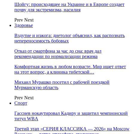
Шойгу: происходящее на Украине и в Европе создает
почву для экстремизма, насилия
Prev
Next
Здоровье
Вздутие и изжога: диетолог объяснил, как распознать
непереносимость бобовых
Отказ от смартфона за час до сна: врач дал
рекомендации по нормализации режима
Комфортная жизнь в любом возрасте. Мир ищет ответ
на этот вопрос, а клиника тибетской…
Михаил Мурашко посетил с рабочей поездкой
Мурманскую область
Prev
Next
Спорт
Гассиев нокаутировал Кадиру и защитил чемпионский
титул WBA
Третий этап «СЕРИЯ КЛАССИКА — 2026» на Moscow