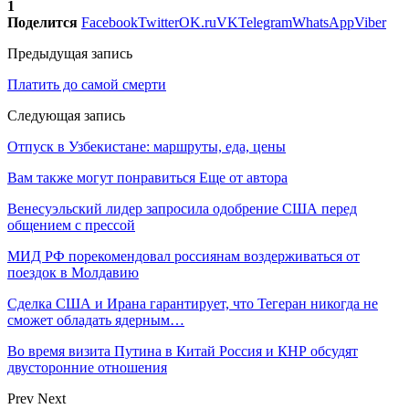
1
Поделится
Facebook
Twitter
OK.ru
VK
Telegram
WhatsApp
Viber
Предыдущая запись
Платить до самой смерти
Следующая запись
Отпуск в Узбекистане: маршруты, еда, цены
Вам также могут понравиться
Еще от автора
Венесуэльский лидер запросила одобрение США перед
общением с прессой
МИД РФ порекомендовал россиянам воздерживаться от
поездок в Молдавию
Сделка США и Ирана гарантирует, что Тегеран никогда не
сможет обладать ядерным…
Во время визита Путина в Китай Россия и КНР обсудят
двусторонние отношения
Prev
Next