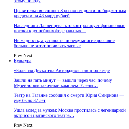
этому поводу
Правительство спишет 8 регионам долги по бюджетным
кредитам на 48 млрд рублей
Наследники Лавленцева: кто контролирует финансовые
потоки крупнейших федеральных…
Не жадность, а усталость: почему многие россияне
больше не хотят оставлять чаевые
Prev
Next
Культура
«Большая Дискотека Авторадио»: танцпол везде
Зашли на пять минут — вышли через час: почему
Музейно-выставочный комплекс Елены…
Театр на Таганке сообщил о смерти Юрия Смирнова —
ему было 87 лет
Ушла вслед за мужем: Москва простилась с легендарной
актрисой цыганского театра…
Prev
Next