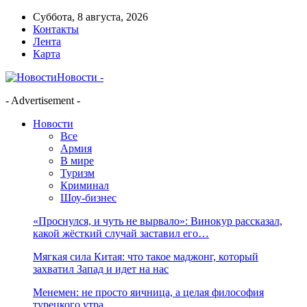
Суббота, 8 августа, 2026
Контакты
Лента
Карта
Новости -
- Advertisement -
Новости
Все
Армия
В мире
Туризм
Криминал
Шоу-бизнес
«Проснулся, и чуть не вырвало»: Винокур рассказал,
какой жёсткий случай заставил его…
Мягкая сила Китая: что такое маджонг, который
захватил Запад и идет на нас
Менемен: не просто яичница, а целая философия
турецкого утра