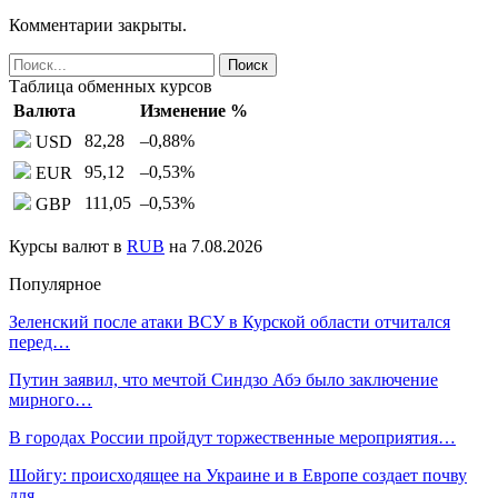
Комментарии закрыты.
Таблица обменных курсов
Валюта
Изменение %
82,28
–0,88
%
USD
95,12
–0,53
%
EUR
111,05
–0,53
%
GBP
Курсы валют в
RUB
на 7.08.2026
Популярное
Зеленский после атаки ВСУ в Курской области отчитался
перед…
Путин заявил, что мечтой Синдзо Абэ было заключение
мирного…
В городах России пройдут торжественные мероприятия…
Шойгу: происходящее на Украине и в Европе создает почву
для…