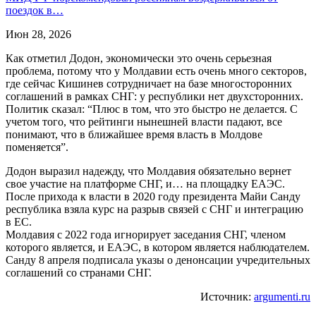
поездок в…
Июн 28, 2026
Как отметил Додон, экономически это очень серьезная
проблема, потому что у Молдавии есть очень много секторов,
где сейчас Кишинев сотрудничает на базе многосторонних
соглашений в рамках СНГ: у республики нет двухсторонних.
Политик сказал: “Плюс в том, что это быстро не делается. С
учетом того, что рейтинги нынешней власти падают, все
понимают, что в ближайшее время власть в Молдове
поменяется”.
Додон выразил надежду, что Молдавия обязательно вернет
свое участие на платформе СНГ, и… на площадку ЕАЭС.
После прихода к власти в 2020 году президента Майи Санду
республика взяла курс на разрыв связей с СНГ и интеграцию
в ЕС.️
Молдавия с 2022 года игнорирует заседания СНГ, членом
которого является, и ЕАЭС, в котором является наблюдателем.
Санду 8 апреля подписала указы о денонсации учредительных
соглашений со странами СНГ.
Источник:
argumenti.ru