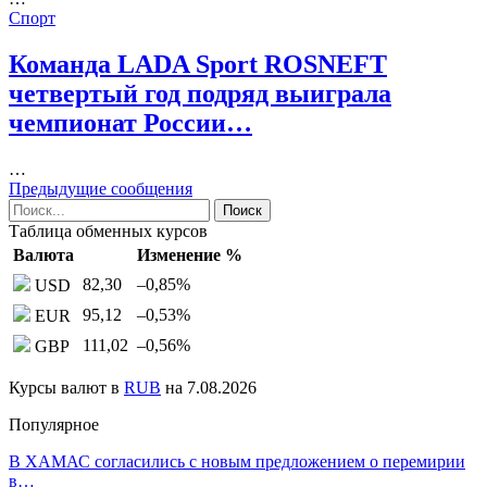
Спорт
Команда LADA Sport ROSNEFT
четвертый год подряд выиграла
чемпионат России…
…
Предыдущие сообщения
Таблица обменных курсов
Валюта
Изменение %
82,30
–0,85
%
USD
95,12
–0,53
%
EUR
111,02
–0,56
%
GBP
Курсы валют в
RUB
на 7.08.2026
Популярное
В ХАМАС согласились с новым предложением о перемирии
в…