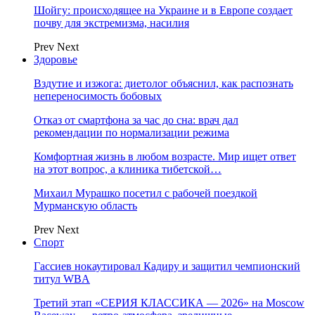
Шойгу: происходящее на Украине и в Европе создает
почву для экстремизма, насилия
Prev
Next
Здоровье
Вздутие и изжога: диетолог объяснил, как распознать
непереносимость бобовых
Отказ от смартфона за час до сна: врач дал
рекомендации по нормализации режима
Комфортная жизнь в любом возрасте. Мир ищет ответ
на этот вопрос, а клиника тибетской…
Михаил Мурашко посетил с рабочей поездкой
Мурманскую область
Prev
Next
Спорт
Гассиев нокаутировал Кадиру и защитил чемпионский
титул WBA
Третий этап «СЕРИЯ КЛАССИКА — 2026» на Moscow