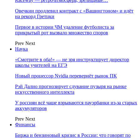
Raceway — ретро‑атмосфера, зрелищные…
Овечкин продлевил контракт с «Вашингтоном» и идёт
на рекорд Гретцки
Первое в истории ЧМ удаление футболиста за
прикрытый рот вызвало множество споров
Prev
Next
Наука
«Смотрите в оба!» — не зря инструктирует директор
школы учителей на ЕГЭ
Новый процессор Nvidia перевернёт рынок ПК
Рэй Далио прогнозирует сдувание пузыря на рынке
искусственного интеллекта
У россиян всё чаще взрываются пауэрбанки из-за старых
аккумуляторов
Prev
Next
Финансы
Биржа и бензиновый кризис в России: что говорят по