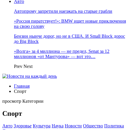
Авто
Автопрому запретили наезжать на старые грабли
«Россия пиратствует!»: BMW ищет новые приключения
на свою голову
Бензин нынче дорог, но не в США. И Small Block дорос
до Big Block
«Волга» за 4 миллиона — не предел, Senat за 12
миллионов «от Мантурова» — вот это…
Prev
Next
Главная
Спорт
просмотр Категории
Спорт
Авто
Здоровье
Культура
Наука
Новости
Общество
Политика