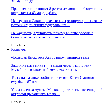
этому поводу
Правительство спишет 8 регионам долги по бюджетным
кредитам на 48 млрд рублей
Наследники Лавленцева: кто контролирует финансовые
потоки крупнейших федеральных…
Не жадность, а усталость: почему многие россияне
больше не хотят оставлять чаевые
Prev
Next
Культура
«Большая Дискотека Авторадио»: танцпол везде
Зашли на пять минут — вышли через час: почему
Музейно-выставочный комплекс Елены…
Театр на Таганке сообщил о смерти Юрия Смирнова —
ему было 87 лет
Ушла вслед за мужем: Москва простилась с легендарной
актрисой цыганского театра…
Prev
Next