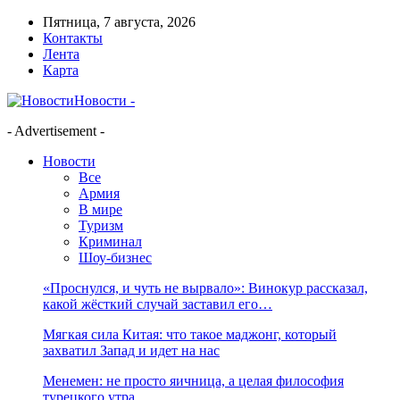
Пятница, 7 августа, 2026
Контакты
Лента
Карта
Новости -
- Advertisement -
Новости
Все
Армия
В мире
Туризм
Криминал
Шоу-бизнес
«Проснулся, и чуть не вырвало»: Винокур рассказал,
какой жёсткий случай заставил его…
Мягкая сила Китая: что такое маджонг, который
захватил Запад и идет на нас
Менемен: не просто яичница, а целая философия
турецкого утра