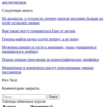
аккумуляторов
Следующая запись
Не жадность, а усталость: почему многие россияне больше не
хотят оставлять чаевые
Вам также могут понравиться
Еще от автора
Генерал-майор кидал солдат вперед, а не назад
Мужчина пришел в гости к женщине, украл украшения и
направился в ломбард
Пошли первые приговоры за порнографические дипфейки
Мошенники в аэропортах крадут персональные данные
пассажиров
Prev
Next
Комментарии закрыты.
Таблица обменных курсов
Валюта
Изменение %