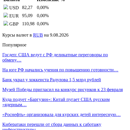
82,27
0,00
%
USD
95,09
0,00
%
EUR
110,98
0,00
%
GBP
Курсы валют в
RUB
на 9.08.2026
Популярное
Госдеп: США ведут с РФ деликатные переговоры по
обмену…
На юге РФ начались учения по повышению готовности…
Банк украл у хоккеиста Радулова 1,5 млрд рублей
Музей Победы пригласил на конкурс рисунков к 23 февраля
Куда подует «Баргузин»: Китай пугает США русским
«ядерным…
«Роснефть» организовала для курских детей интересную…
Кибератаки перешли от сбора данных к саботажу
инфраструктуры