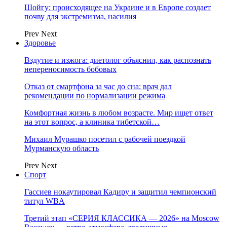
Шойгу: происходящее на Украине и в Европе создает
почву для экстремизма, насилия
Prev
Next
Здоровье
Вздутие и изжога: диетолог объяснил, как распознать
непереносимость бобовых
Отказ от смартфона за час до сна: врач дал
рекомендации по нормализации режима
Комфортная жизнь в любом возрасте. Мир ищет ответ
на этот вопрос, а клиника тибетской…
Михаил Мурашко посетил с рабочей поездкой
Мурманскую область
Prev
Next
Спорт
Гассиев нокаутировал Кадиру и защитил чемпионский
титул WBA
Третий этап «СЕРИЯ КЛАССИКА — 2026» на Moscow