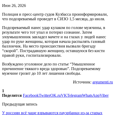
Июн 26, 2026
Полиция и пресс-центр судов Кузбасса проинформировали,
что подозреваемый проведет в СИЗО 1,5 месяца, до июля.
Подозреваемый нанес удар кулаком по голове мужчины, в
результате чего тот упал и потерял сознание. Затем
злоумышленник завладел мачете и на глазах у людей нанес
удар по руке женщины, которая начала распылять газовый
баллончик. На место происшествия вызвали бригаду
“скорой”. Пострадавшую женщину, оставшуюся без кисти
правой руки, госпитализировали.
Возбуждено уголовное дело по статье “Умышленное
причинение тяжкого вреда здоровью”. Подозреваемому
мужчине грозит до 10 лет лишения свободы.
Источник:
argumenti.ru
1
Поделится
Facebook
Twitter
OK.ru
VK
Telegram
WhatsApp
Viber
Предыдущая запись
У россиян всё чаще взрываются пауэрбанки из-за старых