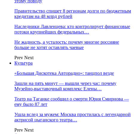
этому поводу
Правительство спишет 8 регионам долги по бюджетным
кредитам на 48 млрд рублей
Наследники Лавленцева: кто контролирует финансовые
потоки крупнейших федеральных…
Не жадность, а усталость: почему многие россияне
больше не хотят оставлять чаевые
Prev
Next
Культура
«Большая Дискотека Авторадио»: танцпол везде
Зашли на пять минут — вышли через час: почему
Музейно-выставочный комплекс Елены…
Театр на Таганке сообщил о смерти Юрия Смирнова —
ему было 87 лет
Ушла вслед за мужем: Москва простилась с легендарной
актрисой цыганского театра…
Prev
Next