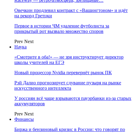
Raceway — ретро‑атмосфера, зрелищные…
Овечкин продлевил контракт с «Вашингтоном» и идёт
на рекорд Гретцки
Первое в истории ЧМ удаление футболиста за
прикрытый рот вызвало множество споров
Prev
Next
Наука
«Смотрите в оба!» — не зря инструктирует директор
школы учителей на ЕГЭ
Новый процессор Nvidia перевернёт рынок ПК
Рэй Далио прогнозирует сдувание пузыря на рынке
искусственного интеллекта
У россиян всё чаще взрываются пауэрбанки из-за старых
аккумуляторов
Prev
Next
Финансы
Биржа и бензиновый кризис в России: что говорят по