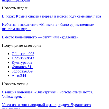
Новость недели
В горах Крыма спасена первая в новом году семейная пара
Небензя: выполнение «Минска-2» было единственным
шансом на мир…
Вместо больничного — отгул или «удалёнка»
Популярные категории
Общество
993
Политика
843
Культура
662
Финансы
511
Здоровье
359
Авто
344
Новость месяца
Станция конечная: «Электрички» Porsche отменяются,
Volkswagen…
Ушел из жизни народный артист, худрук Чувашского