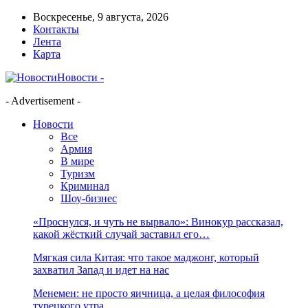
Воскресенье, 9 августа, 2026
Контакты
Лента
Карта
Новости -
- Advertisement -
Новости
Все
Армия
В мире
Туризм
Криминал
Шоу-бизнес
«Проснулся, и чуть не вырвало»: Винокур рассказал,
какой жёсткий случай заставил его…
Мягкая сила Китая: что такое маджонг, который
захватил Запад и идет на нас
Менемен: не просто яичница, а целая философия
турецкого утра