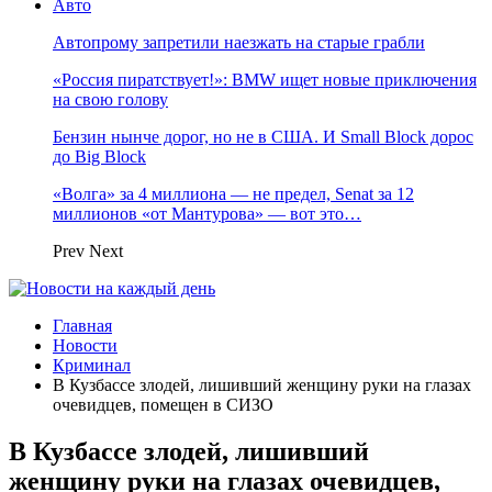
Авто
Автопрому запретили наезжать на старые грабли
«Россия пиратствует!»: BMW ищет новые приключения
на свою голову
Бензин нынче дорог, но не в США. И Small Block дорос
до Big Block
«Волга» за 4 миллиона — не предел, Senat за 12
миллионов «от Мантурова» — вот это…
Prev
Next
Главная
Новости
Криминал
В Кузбассе злодей, лишивший женщину руки на глазах
очевидцев, помещен в СИЗО
В Кузбассе злодей, лишивший
женщину руки на глазах очевидцев,