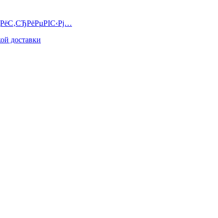
РјРёС‚СЂРёРµРІС‹Рј…
ой доставки