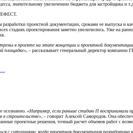
есса, значительному увеличению бюджета для застройщика и т.д
 ГЕФЕСТ.
ом разработки проектной документации, сроками ее выпуска и к
всех стадиях проектирования заметно увеличились. Уже на ранн
ия.
трены в проекте на этапе концепции и проектной документации
ой площадке»
, – рассказывает генеральный директор компании
не…
е осознанно.
«Например, если раньше стадию П воспринимали пр
ов в строительстве»
, – говорит Алексей Самородов. Она обесп
отанные проектные решения, точный расчет объемов работ с воз
ься с ситуациями, когда проектная документация разработана 