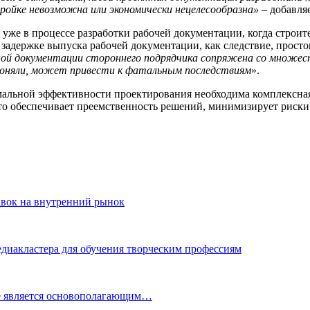
ройке невозможна или экономически нецелесообразна»
– добавля
уже в процессе разработки рабочей документации, когда строит
адержке выпуска рабочей документации, как следствие, просто
тной документации стороннего подрядчика сопряжена со множес
 поняли, может привести к фатальным последствиям
».
альной эффективности проектирования необходима комплексная р
о обеспечивает преемственность решений, минимизирует риски 
авок на внутренний рынок
иакластера для обучения творческим профессиям
е является основополагающим…