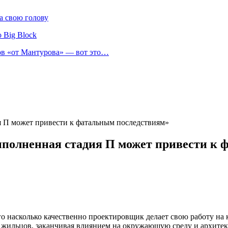
а свою голову
 Big Block
нов «от Мантурова» — вот это…
я П может привести к фатальным последствиям»
ыполненная стадия П может привести к 
ого насколько качественно проектировщик делает свою работу н
 и жильцов, заканчивая влиянием на окружающую среду и архите