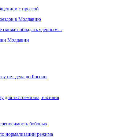
бщением с прессой
поездок в Молдавию
не сможет обладать ядерным…
мики Молдавии
ву нет дела до России
ву для экстремизма, насилия
переносимость бобовых
и по нормализации режима