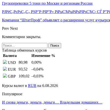
Грузоперевозки 5 тонн по Москве и регионам России
РЈРёС‚РєРѕС„С„ РЅР°Р·РІР°Р» РїРµСЂРµРіРѕРІРѕСЂС‹ СЃ Р”
Компания “ШтатПроф” объявляет о расширении услуг курьерск
Prev
Next
Комментарии закрыты.
Таблица обменных курсов
Валюта
Изменение %
80,98
0,00
%
USD
93,52
–0,04
%
EUR
109,02
–0,03
%
GBP
Курсы валют в
RUB
на 6.08.2026
Популярное
И снова деньги, деньги, деньги… Владельцам домашних…