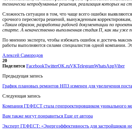
технически непродуманные решения, реализация которых на ст
Сложность ситуации в том, что чаще всего ошибки выявляются 
срочного пересмотра решений, вынужденным корректировкам, з
«Таким образом, разработка рабочей документации по проек
старте. А некачественно выполненная стадия П, как мы уже
По мнению эксперта, чтобы избежать ошибок и достичь максим
работы выполняются силами специалистов одной компании. Эт
Алексей Самородов
20
Поделится
Facebook
Twitter
OK.ru
VK
Telegram
WhatsApp
Viber
Предыдущая запись
График плановых ремонтов НПЗ изменен для увеличения пост
Следующая запись
Компания ГЕФЕСТ стала генпроектировщиком уникального мед
Вам также могут понравиться
Еще от автора
Эксперт ГЕФЕСТ: «Энергоэффективность для застройщиков н