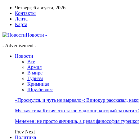
Четверг, 6 августа, 2026
Контакты
Лента
Карта
Новости -
- Advertisement -
Новости
Все
Армия
В мире
Туризм
Криминал
Шоу-бизнес
«Проснулся, и чуть не вырвало»: Винокур рассказал, как
Мягкая сила Китая: что такое маджонг, который захватил 
Менемен: не просто яичница, а целая философия турецког
Prev
Next
Политика