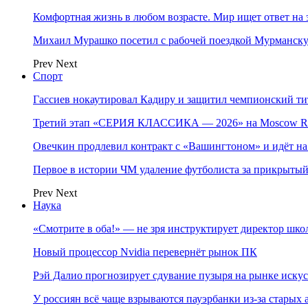
Комфортная жизнь в любом возрасте. Мир ищет ответ на 
Михаил Мурашко посетил с рабочей поездкой Мурманску
Prev
Next
Спорт
Гассиев нокаутировал Кадиру и защитил чемпионский 
Третий этап «СЕРИЯ КЛАССИКА — 2026» на Moscow Ra
Овечкин продлевил контракт с «Вашингтоном» и идёт на
Первое в истории ЧМ удаление футболиста за прикрытый
Prev
Next
Наука
«Смотрите в оба!» — не зря инструктирует директор шк
Новый процессор Nvidia перевернёт рынок ПК
Рэй Далио прогнозирует сдувание пузыря на рынке иску
У россиян всё чаще взрываются пауэрбанки из-за старых