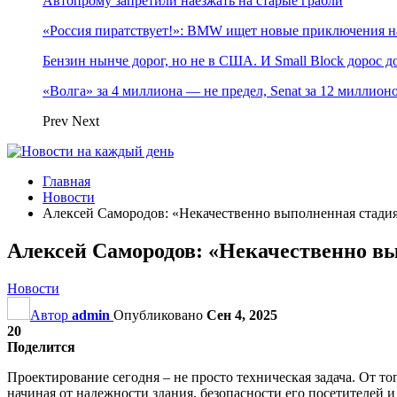
Автопрому запретили наезжать на старые грабли
«Россия пиратствует!»: BMW ищет новые приключения н
Бензин нынче дорог, но не в США. И Small Block дорос до
«Волга» за 4 миллиона — не предел, Senat за 12 миллио
Prev
Next
Главная
Новости
Алексей Самородов: «Некачественно выполненная стади
Алексей Самородов: «Некачественно в
Новости
Автор
admin
Опубликовано
Сен 4, 2025
20
Поделится
Проектирование сегодня – не просто техническая задача. От т
начиная от надежности здания, безопасности его посетителей