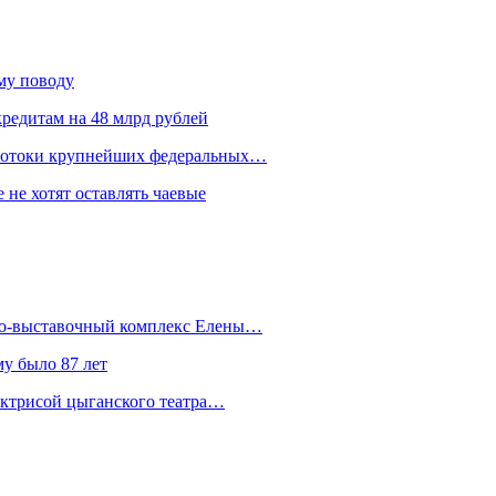
ому поводу
редитам на 48 млрд рублей
 потоки крупнейших федеральных…
 не хотят оставлять чаевые
йно-выставочный комплекс Елены…
у было 87 лет
актрисой цыганского театра…