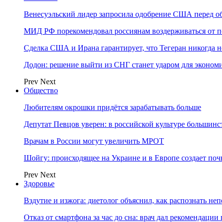
Венесуэльский лидер запросила одобрение США перед о
МИД РФ порекомендовал россиянам воздерживаться от 
Сделка США и Ирана гарантирует, что Тегеран никогда 
Додон: решение выйти из СНГ станет ударом для эконо
Prev
Next
Общество
Любителям окрошки придётся зарабатывать больше
Депутат Певцов уверен: в российской культуре большинст
Врачам в России могут увеличить МРОТ
Шойгу: происходящее на Украине и в Европе создает поч
Prev
Next
Здоровье
Вздутие и изжога: диетолог объяснил, как распознать не
Отказ от смартфона за час до сна: врач дал рекомендаци