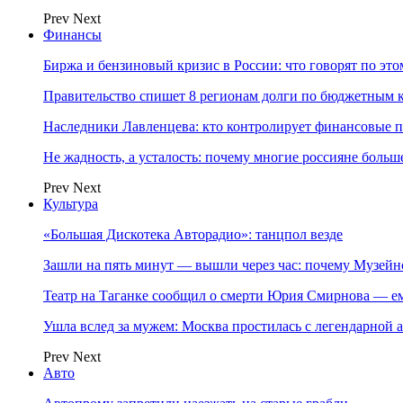
Prev
Next
Финансы
Биржа и бензиновый кризис в России: что говорят по эт
Правительство спишет 8 регионам долги по бюджетным к
Наследники Лавленцева: кто контролирует финансовые
Не жадность, а усталость: почему многие россияне больше
Prev
Next
Культура
«Большая Дискотека Авторадио»: танцпол везде
Зашли на пять минут — вышли через час: почему Музе
Театр на Таганке сообщил о смерти Юрия Смирнова — ем
Ушла вслед за мужем: Москва простилась с легендарной 
Prev
Next
Авто