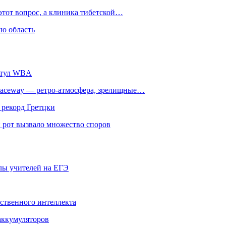
этот вопрос, а клиника тибетской…
ю область
титул WBA
ceway — ретро‑атмосфера, зрелищные…
 рекорд Гретцки
 рот вызвало множество споров
олы учителей на ЕГЭ
сственного интеллекта
 аккумуляторов