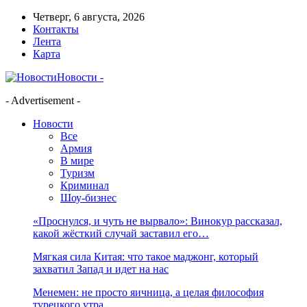
Четверг, 6 августа, 2026
Контакты
Лента
Карта
Новости -
- Advertisement -
Новости
Все
Армия
В мире
Туризм
Криминал
Шоу-бизнес
«Проснулся, и чуть не вырвало»: Винокур рассказал,
какой жёсткий случай заставил его…
Мягкая сила Китая: что такое маджонг, который
захватил Запад и идет на нас
Менемен: не просто яичница, а целая философия
турецкого утра