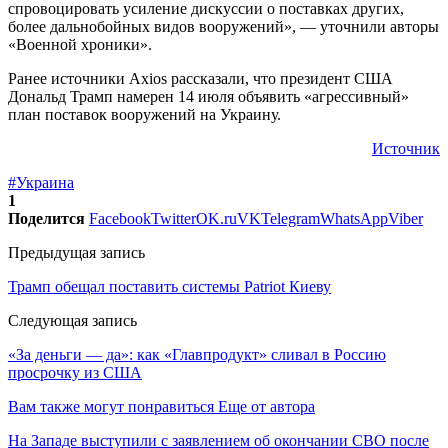
спровоцировать усиление дискуссии о поставках других,
более дальнобойных видов вооружений», — уточнили авторы
«Военной хроники».
Ранее источники Axios рассказали, что президент США
Дональд Трамп намерен 14 июля объявить «агрессивный»
план поставок вооружений на Украину.
Источник
#Украина
1
Поделится
Facebook
Twitter
OK.ru
VK
Telegram
WhatsApp
Viber
Предыдущая запись
Трамп обещал поставить системы Patriot Киеву
Следующая запись
«За деньги — да»: как «Главпродукт» сливал в Россию
просрочку из США
Вам также могут понравиться
Еще от автора
На Западе выступили с заявлением об окончании СВО после