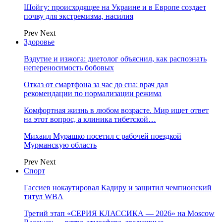
Шойгу: происходящее на Украине и в Европе создает
почву для экстремизма, насилия
Prev
Next
Здоровье
Вздутие и изжога: диетолог объяснил, как распознать
непереносимость бобовых
Отказ от смартфона за час до сна: врач дал
рекомендации по нормализации режима
Комфортная жизнь в любом возрасте. Мир ищет ответ
на этот вопрос, а клиника тибетской…
Михаил Мурашко посетил с рабочей поездкой
Мурманскую область
Prev
Next
Спорт
Гассиев нокаутировал Кадиру и защитил чемпионский
титул WBA
Третий этап «СЕРИЯ КЛАССИКА — 2026» на Moscow