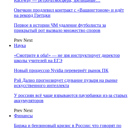
Raceway — ретро‑атмосфера, зрелищные…
Овечкин продлевил контракт с «Вашингтоном» и идёт
на рекорд Гретцки
Первое в истории ЧМ удаление футболиста за
прикрытый рот вызвало множество споров
Prev
Next
Наука
«Смотрите в оба!» — не зря инструктирует директор
школы учителей на ЕГЭ
Новый процессор Nvidia перевернёт рынок ПК
Рэй Далио прогнозирует сдувание пузыря на рынке
искусственного интеллекта
У россиян всё чаще взрываются пауэрбанки из-за старых
аккумуляторов
Prev
Next
Финансы
Биржа и бензиновый кризис в России: что говорят по