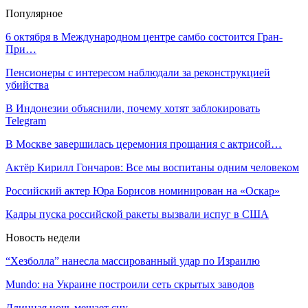
Популярное
6 октября в Международном центре самбо состоится Гран-
При…
Пенсионеры с интересом наблюдали за реконструкцией
убийства
В Индонезии объяснили, почему хотят заблокировать
Telegram
В Москве завершилась церемония прощания с актрисой…
Актёр Кирилл Гончаров: Все мы воспитаны одним человеком
Российский актер Юра Борисов номинирован на «Оскар»
Кадры пуска российской ракеты вызвали испуг в США
Новость недели
“Хезболла” нанесла массированный удар по Израилю
Mundo: на Украине построили сеть скрытых заводов
Длинная ночь мешает сну