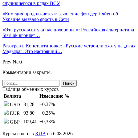
случившегося в рядах ВСУ
«Комедия продолжается»: заявление фон дер Ляйен об
Украине вызвало ярость в Сети
«Эта русская штука нас похоронит»: Российская альтернатива
Starlink вгоняет…
Разогрев в Константиновке: «Русские устроили охоту на „птах
Мадьяра“. Это настоящий…
Prev
Next
Комментарии закрыты.
Таблица обменных курсов
Валюта
Изменение %
81,28
+0,37
%
USD
93,80
+0,25
%
EUR
109,41
+0,33
%
GBP
Курсы валют в
RUB
на 6.08.2026