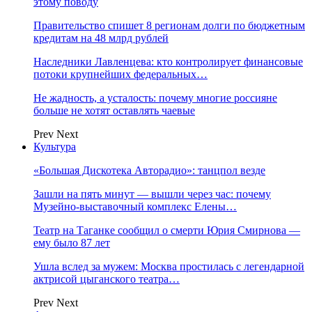
этому поводу
Правительство спишет 8 регионам долги по бюджетным
кредитам на 48 млрд рублей
Наследники Лавленцева: кто контролирует финансовые
потоки крупнейших федеральных…
Не жадность, а усталость: почему многие россияне
больше не хотят оставлять чаевые
Prev
Next
Культура
«Большая Дискотека Авторадио»: танцпол везде
Зашли на пять минут — вышли через час: почему
Музейно-выставочный комплекс Елены…
Театр на Таганке сообщил о смерти Юрия Смирнова —
ему было 87 лет
Ушла вслед за мужем: Москва простилась с легендарной
актрисой цыганского театра…
Prev
Next