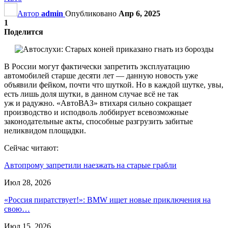
Автор
admin
Опубликовано
Апр 6, 2025
1
Поделится
В России могут фактически запретить эксплуатацию
автомобилей старше десяти лет — данную новость уже
объявили фейком, почти что шуткой. Но в каждой шутке, увы,
есть лишь доля шутки, в данном случае всё не так
уж и радужно. «АвтоВАЗ» втихаря сильно сокращает
производство и исподволь лоббирует всевозможные
законодательные акты, способные разгрузить забитые
неликвидом площадки.
Сейчас читают:
Автопрому запретили наезжать на старые грабли
Июл 28, 2026
«Россия пиратствует!»: BMW ищет новые приключения на
свою…
Июл 15, 2026