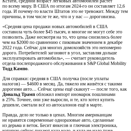
Кстати, средний возраст легковых автомобилей растёт
по всему миру. В США по итогам 2024-го он составляет 12,6
года. И почему-то власти Штатов это не тревожит. Между тем
причины, в том числе те же, что и у нас — дороговизна.
«Средняя цена продажи новых автомобилей в США
составила чуть более $45 тысяч, и многие не могут себе это
позволить. Даже несмотря на то, что цены снизились более
чем на $2000 по сравнению с пиковым значением в декабре
2022 года. Сейчас для многих домохозяйств это непомерно
дорого. Потребителей загоняют в угол, заставляя дольше
эксплуатировать автомобиль», — считает руководитель
отдела послепродажного обслуживания в S&P Global Mobility
Тодд Кампо
.
Для справки: средняя в США получка (после уплаты
налогов) — $4600 в месяц. Да, тяжело им живётся с такими
дорогими авто… Сейчас цены ещё скакнут — после того, как
Дональд Трамп
обложил импорт иномарок пошлинами
в 25%. Точнее, они уже выросли, и те, кто хотел купить
дешевле, сметали всё из автосалонов ещё в марте.
Правда, дело не только в ценах. Многим американцам
не нравятся современные одноразовые авто, сделанные
из дерьма и веток. Бесит янкесов и глючная электроника,
которую сейчас пихают куда надо, и куда не надо тоже.