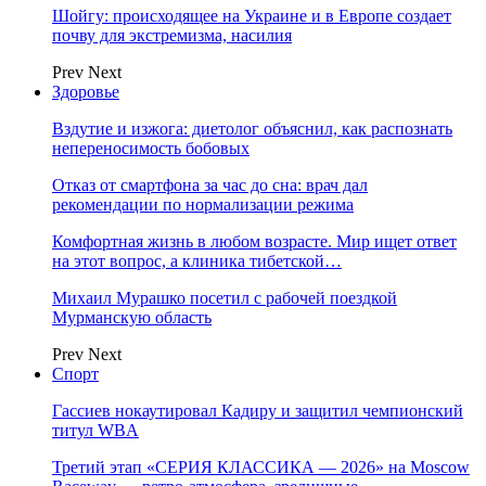
Шойгу: происходящее на Украине и в Европе создает
почву для экстремизма, насилия
Prev
Next
Здоровье
Вздутие и изжога: диетолог объяснил, как распознать
непереносимость бобовых
Отказ от смартфона за час до сна: врач дал
рекомендации по нормализации режима
Комфортная жизнь в любом возрасте. Мир ищет ответ
на этот вопрос, а клиника тибетской…
Михаил Мурашко посетил с рабочей поездкой
Мурманскую область
Prev
Next
Спорт
Гассиев нокаутировал Кадиру и защитил чемпионский
титул WBA
Третий этап «СЕРИЯ КЛАССИКА — 2026» на Moscow