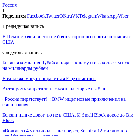
Россия
1
Поделится
Facebook
Twitter
OK.ru
VK
Telegram
WhatsApp
Viber
Предыдущая запись
В Пекине заявили, что не боятся торгового противостояния с
США
Следующая запись
Бывшая компания Чубайса подала к нему и его коллегам иск
на миллиарды рублей
Вам также могут понравиться
Еще от автора
Автопрому запретили наезжать на старые грабли
«Россия пиратствует!»: BMW ищет новые приключения на
свою голову
Бензин нынче дорог, но не в США. И Small Block дорос до Big
Block
«Волга» за 4 миллиона — не предел, Senat за 12 миллионов