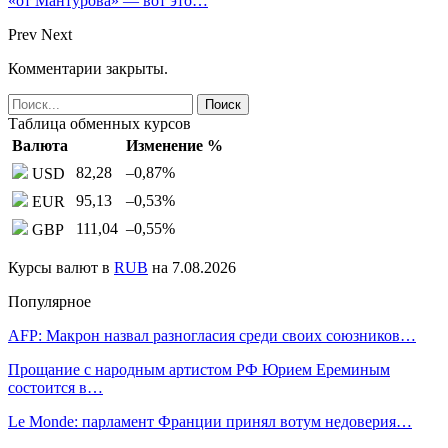
«от Мантурова» — вот это…
Prev
Next
Комментарии закрыты.
Таблица обменных курсов
Валюта
Изменение %
82,28
–0,87
%
USD
95,13
–0,53
%
EUR
111,04
–0,55
%
GBP
Курсы валют в
RUB
на 7.08.2026
Популярное
AFP: Макрон назвал разногласия среди своих союзников…
Прощание с народным артистом РФ Юрием Ереминым
состоится в…
Le Monde: парламент Франции принял вотум недоверия…