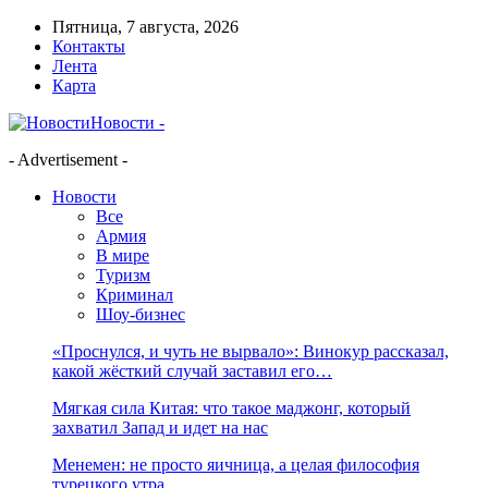
Пятница, 7 августа, 2026
Контакты
Лента
Карта
Новости -
- Advertisement -
Новости
Все
Армия
В мире
Туризм
Криминал
Шоу-бизнес
«Проснулся, и чуть не вырвало»: Винокур рассказал,
какой жёсткий случай заставил его…
Мягкая сила Китая: что такое маджонг, который
захватил Запад и идет на нас
Менемен: не просто яичница, а целая философия
турецкого утра