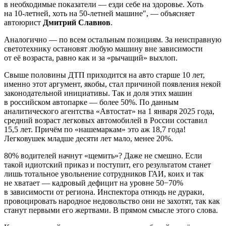
в необходимые показатели — езди себе на здоровье. Хоть
на 10-летней, хоть на 50-летней машине", — объясняет
автоюрист
Дмитрий Славнов
.
Аналогично — по всем остальным позициям. За неисправную
светотехнику остановят любую машину вне зависимости
от её возраста, равно как и за «рычащий» выхлоп.
Свыше половины ДТП приходится на авто старше 10 лет,
именно этот аргумент, якобы, стал причиной появления некой
законодательной инициативы. Так и доля этих машин
в российском автопарке — более 50%. По данным
аналитического агентства «Автостат» на 1 января 2025 года,
средний возраст легковых автомобилей в России составил
15,5 лет. Причём по «нашемаркам» это аж 18,7 года!
Легковушек младше десяти лет мало, менее 20%.
80% водителей начнут «щемить»? Даже не смешно. Если
такой идиотский приказ и поступит, его результатом станет
лишь тотальное увольнение сотрудников ГАИ, коих и так
не хватает — кадровый дефицит на уровне 50−70%
в зависимости от региона. Инспектора отнюдь не дураки,
провоцировать народное недовольство они не захотят, так как
станут первыми его жертвами. В прямом смысле этого слова.