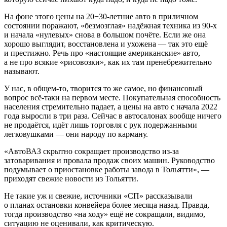
На фоне этого цены на 20−30-летние авто в приличном
состоянии поражают, «безмозглая» надёжная техника из 90-х
и начала «нулевых» снова в большом почёте. Если же она
хорошо выглядит, восстановлена и ухожена — так это ещё
и престижно. Речь про «настоящие американские» авто,
а не про всякие «рисовозки», как их там пренебрежительно
называют.
У нас, в общем-то, творится то же самое, но финансовый
вопрос всё-таки на первом месте. Покупательная способность
населения стремительно падает, а цены на авто с начала 2022
года выросли в три раза. Сейчас в автосалонах вообще ничего
не продаётся, идёт лишь торговля с рук подержанными
легковушками — они народу по карману.
«АвтоВАЗ скрытно сокращает производство из-за
затоваривания и провала продаж своих машин. Руководство
подумывает о приостановке работы завода в Тольятти», —
приходят свежие новости из Тольятти.
Не такие уж и свежие, источники «СП» рассказывали
о планах остановки конвейера более месяца назад. Правда,
тогда производство «на ходу» ещё не сокращали, видимо,
ситуацию не оценивали, как критическую.