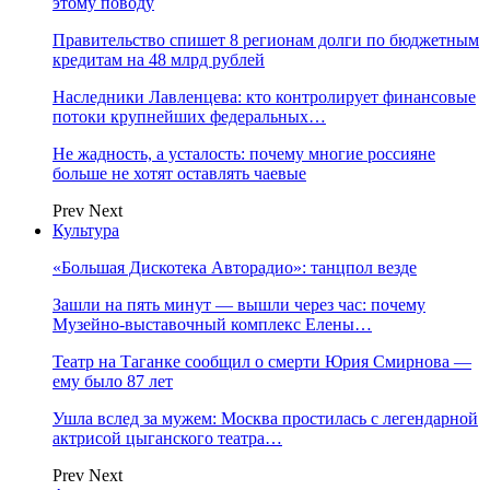
этому поводу
Правительство спишет 8 регионам долги по бюджетным
кредитам на 48 млрд рублей
Наследники Лавленцева: кто контролирует финансовые
потоки крупнейших федеральных…
Не жадность, а усталость: почему многие россияне
больше не хотят оставлять чаевые
Prev
Next
Культура
«Большая Дискотека Авторадио»: танцпол везде
Зашли на пять минут — вышли через час: почему
Музейно-выставочный комплекс Елены…
Театр на Таганке сообщил о смерти Юрия Смирнова —
ему было 87 лет
Ушла вслед за мужем: Москва простилась с легендарной
актрисой цыганского театра…
Prev
Next