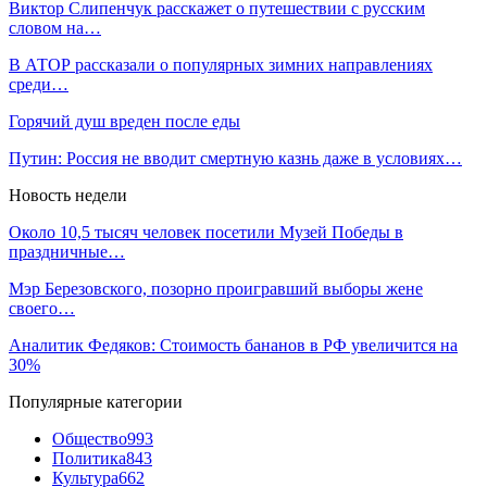
Виктор Слипенчук расскажет о путешествии с русским
словом на…
В АТОР рассказали о популярных зимних направлениях
среди…
Горячий душ вреден после еды
Путин: Россия не вводит смертную казнь даже в условиях…
Новость недели
Около 10,5 тысяч человек посетили Музей Победы в
праздничные…
Мэр Березовского, позорно проигравший выборы жене
своего…
Аналитик Федяков: Стоимость бананов в РФ увеличится на
30%
Популярные категории
Общество
993
Политика
843
Культура
662