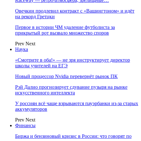
Raceway — ретро‑атмосфера, зрелищные…
Овечкин продлевил контракт с «Вашингтоном» и идёт
на рекорд Гретцки
Первое в истории ЧМ удаление футболиста за
прикрытый рот вызвало множество споров
Prev
Next
Наука
«Смотрите в оба!» — не зря инструктирует директор
школы учителей на ЕГЭ
Новый процессор Nvidia перевернёт рынок ПК
Рэй Далио прогнозирует сдувание пузыря на рынке
искусственного интеллекта
У россиян всё чаще взрываются пауэрбанки из-за старых
аккумуляторов
Prev
Next
Финансы
Биржа и бензиновый кризис в России: что говорят по