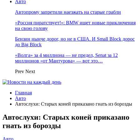
Авто
Автопрому запретили наезжать на старые грабли
«Россия пиратствует!»: BMW ищет новые приключения
на свою голову
Бензин нынче дорог, но не в США. И Small Block дорос
до Big Block
«Волга» за 4 миллиона — не предел, Senat за 12
миллионов «от Мантурова» — вот это…
Prev
Next
Главная
Авто
Автослухи: Старых коней приказано гнать из борозды
Автослухи: Старых коней приказано
гнать из борозды
Авто