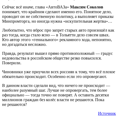
Сейчас всё иначе, глава «АвтоВАЗа»
Максим Соколов
понимает, что крайним сделают именно его. Понятное дело,
проводит он не собственную политику, а выполняет приказы
Минпромторга, но иногда нужна «искупительная жертва»…
Любопытно, что вброс про запрет старых авто произошёл как
раз тогда, когда стало ясно — в Тольятти дело совсем швах.
Кто автор этого «гениального» рекламного хода, непонятно,
но догадаться несложно.
Правда, результат вышел прямо противоположный — градус
недовольства в российском обществе резко повысился.
Поверили.
Чиновники уже приучили всех россиян к тому, что всё плохое
обязательно происходит. Особенно если это опровергают.
В данном власти сделали вид, что ничего не происходит —
наиболее разумный шаг. Лучше не опровергать, тем более
официально — тогда точно не поверят. А оставить десятки
миллионов граждан без колёс власти не решаются. Пока
не решаются?
Источник