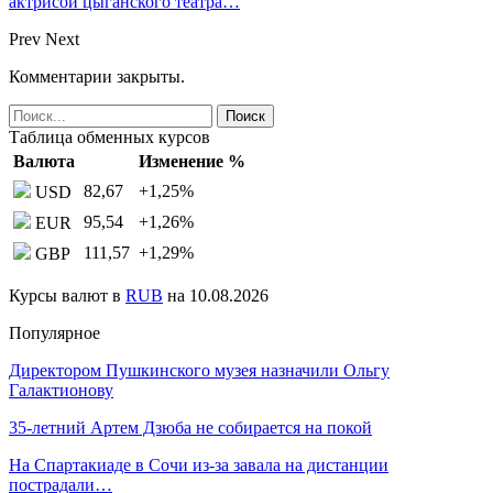
актрисой цыганского театра…
Prev
Next
Комментарии закрыты.
Таблица обменных курсов
Валюта
Изменение %
82,67
+1,25
%
USD
95,54
+1,26
%
EUR
111,57
+1,29
%
GBP
Курсы валют в
RUB
на 10.08.2026
Популярное
Директором Пушкинского музея назначили Ольгу
Галактионову
35-летний Артем Дзюба не собирается на покой
На Спартакиаде в Сочи из-за завала на дистанции
пострадали…