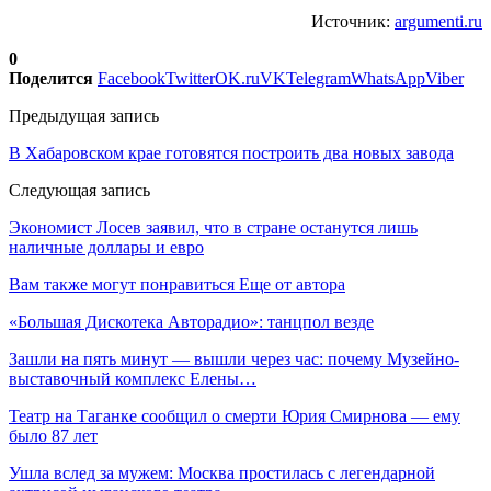
Источник:
argumenti.ru
0
Поделится
Facebook
Twitter
OK.ru
VK
Telegram
WhatsApp
Viber
Предыдущая запись
В Хабаровском крае готовятся построить два новых завода
Следующая запись
Экономист Лосев заявил, что в стране останутся лишь
наличные доллары и евро
Вам также могут понравиться
Еще от автора
«Большая Дискотека Авторадио»: танцпол везде
Зашли на пять минут — вышли через час: почему Музейно-
выставочный комплекс Елены…
Театр на Таганке сообщил о смерти Юрия Смирнова — ему
было 87 лет
Ушла вслед за мужем: Москва простилась с легендарной