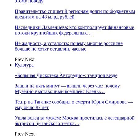
этому поводу
Правительство спишет 8 регионам долги по бюджетным
кредитам на 48 млрд рублей
Наследники Лавленцева: кто контролирует финансовые
потоки крупнейших федеральных…
Не жадность, а усталость: почему многие россияне
больше не хотят оставлять чаевые
Prev
Next
Культура
«Большая Дискотека Авторадио»: танцпол везде
Зашли на пять минут — вышли через час: почему
Музейно-выставочный комплекс Елены…
Театр на Таганке сообщил о смерти Юрия Смирнова —
ему было 87 лет
Ушла вслед за мужем: Москва простилась с легендарной
актрисой цыганского театра…
Prev
Next