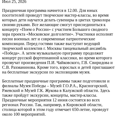
Июл 25, 2026
Праздничная программа начнется в 12.00. Для юных
посетителей проведут творческие мастер-классы, во время
которых дети научатся делать сувениры в цветах триколора
своими руками. Все желающие смогут присоединиться к
концерту «Поем о России» с участием Большого сводного
хора проекта «Московское долголетие». Участники исполнят
песни военных лет и современные патриотические
композиции. Перед гостями также выступит ведущий
творческий коллектив г. Москвы танцевальный ансамбль
«Победа». А затем музыкальную программу продолжит
концерт русской фортепианной классики, во время которого
прозвучат произведения П.И. Чайковского, Г.В. Свиридова и
С.В. Рахманинова. Кроме того, взрослых и детей приглашают
на бесплатные экскурсии по экспозициям музея.
Бесплатные праздничные программы также подготовили и
филиалы Музея Победы – Музей Г.О.Р.А., Красногорский,
Ржевский и Музей Г.К. Жукова в Калужской области. Здесь
также пройдут экскурсии, концерты, мастер-классы.
Праздничные мероприятия 12 июня состоятся во всех
регионах России. Так, например, в Кировской области,
столица которой в этом году отмечает 650-летие, проведут
около 100 мероприятий.