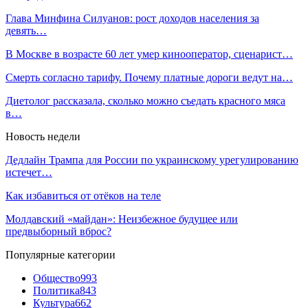
Глава Минфина Силуанов: рост доходов населения за
девять…
В Москве в возрасте 60 лет умер кинооператор, сценарист…
Смерть согласно тарифу. Почему платные дороги ведут на…
Диетолог рассказала, сколько можно съедать красного мяса
в…
Новость недели
Дедлайн Трампа для России по украинскому урегулированию
истечет…
Как избавиться от отёков на теле
Молдавский «майдан»: Неизбежное будущее или
предвыборный вброс?
Популярные категории
Общество
993
Политика
843
Культура
662