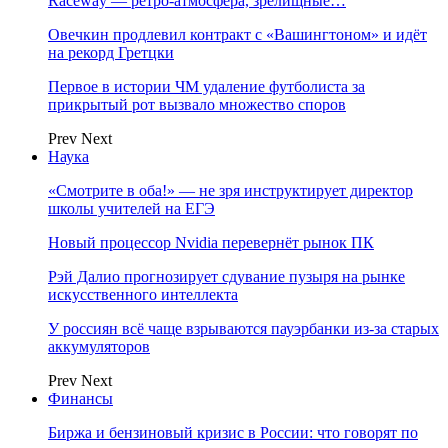
Raceway — ретро‑атмосфера, зрелищные…
Овечкин продлевил контракт с «Вашингтоном» и идёт
на рекорд Гретцки
Первое в истории ЧМ удаление футболиста за
прикрытый рот вызвало множество споров
Prev
Next
Наука
«Смотрите в оба!» — не зря инструктирует директор
школы учителей на ЕГЭ
Новый процессор Nvidia перевернёт рынок ПК
Рэй Далио прогнозирует сдувание пузыря на рынке
искусственного интеллекта
У россиян всё чаще взрываются пауэрбанки из-за старых
аккумуляторов
Prev
Next
Финансы
Биржа и бензиновый кризис в России: что говорят по