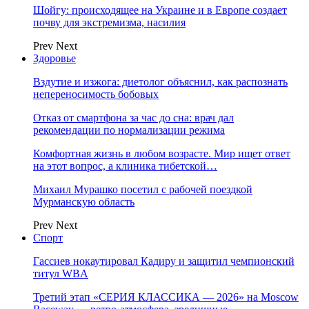
Шойгу: происходящее на Украине и в Европе создает
почву для экстремизма, насилия
Prev
Next
Здоровье
Вздутие и изжога: диетолог объяснил, как распознать
непереносимость бобовых
Отказ от смартфона за час до сна: врач дал
рекомендации по нормализации режима
Комфортная жизнь в любом возрасте. Мир ищет ответ
на этот вопрос, а клиника тибетской…
Михаил Мурашко посетил с рабочей поездкой
Мурманскую область
Prev
Next
Спорт
Гассиев нокаутировал Кадиру и защитил чемпионский
титул WBA
Третий этап «СЕРИЯ КЛАССИКА — 2026» на Moscow