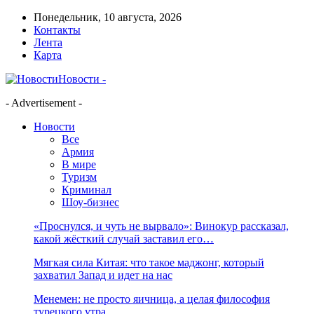
Понедельник, 10 августа, 2026
Контакты
Лента
Карта
Новости -
- Advertisement -
Новости
Все
Армия
В мире
Туризм
Криминал
Шоу-бизнес
«Проснулся, и чуть не вырвало»: Винокур рассказал,
какой жёсткий случай заставил его…
Мягкая сила Китая: что такое маджонг, который
захватил Запад и идет на нас
Менемен: не просто яичница, а целая философия
турецкого утра