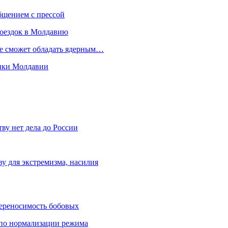
бщением с прессой
поездок в Молдавию
не сможет обладать ядерным…
мики Молдавии
ву нет дела до России
ву для экстремизма, насилия
переносимость бобовых
и по нормализации режима