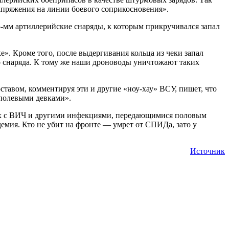
апряжения на линии боевого соприкосновения».
5-мм артиллерийские снаряды, к которым прикручивался запал
ке». Кроме того, после выдергивания кольца из чеки запал
го снаряда. К тому же наши дроноводы уничтожают таких
авом, комментируя эти и другие «ноу-хау» ВСУ, пишет, что
 полевыми девками».
их с ВИЧ и другими инфекциями, передающимися половым
демия. Кто не убит на фронте — умрет от СПИДа, зато у
Источник