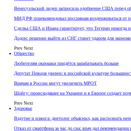
Венесуэльский лидер запросила одобрение США перед о
МИД РФ порекомендовал россиянам воздерживаться от 
Сделка США и Ирана гарантирует, что Тегеран никогда 
Додон: решение выйти из СНГ станет ударом для эконо
Prev
Next
Общество
Любителям окрошки придётся зарабатывать больше
Депутат Певцов уверен: в российской культуре большинст
Врачам в России могут увеличить МРОТ
Шойгу: происходящее на Украине и в Европе создает поч
Prev
Next
Здоровье
Вздутие и изжога: диетолог объяснил, как распознать не
Отказ от смартфона за час до сна: врач дал рекомендаци