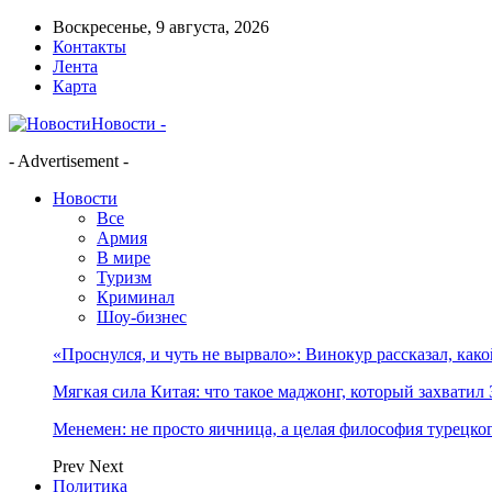
Воскресенье, 9 августа, 2026
Контакты
Лента
Карта
Новости -
- Advertisement -
Новости
Все
Армия
В мире
Туризм
Криминал
Шоу-бизнес
«Проснулся, и чуть не вырвало»: Винокур рассказал, как
Мягкая сила Китая: что такое маджонг, который захватил 
Менемен: не просто яичница, а целая философия турецког
Prev
Next
Политика