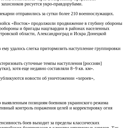
я захисников рисуется укро-правдорубами.
лекарни отправились за сутки более 210 военнослужащих.
и войск «Восток» продолжили продвижение в глубину обороны
еробороны и бригады нацгвардии в районах населенных
тровской области, Александроград и Искра Донецкой
ов ему удалось слегка притормозить наступление группировки
актеризовать суточные темпы наступления [россиян]
тки), хотя еще недавно составляли 8−9 кв. км».
публикуются новости об уничтожении «хероев»,
по выявленным позициям боевиков украинского режима
ивный контроль поражения целей и корректировку огня
енсивность боев выходит за пределы классических
лерийских боеприпасов в качестве штурмовых зарядов. Так