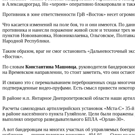
в Александроград. Но «хероев» оперативно блокировали и такж
Противник в зоне ответственности ГрВ «Восток» несет огромн
Что касается изменений на поле боя, то и они имеются. По д
противника и нанесли поражение живой силе и технике трех 
пунктов Новоивановка, Новониколаевка, Ольговское, Полтавк
Народной Республики.
Таким образом, враг не смог остановить «Дальневосточный экс
«Восток».
По словам
Константина Машовца
, руководителя бандеровско
на Времевском направлении, то стоит заметить, что они остаютс
И связано это с перемалыванием переброшенных сюда многочис
подтвержденные видео-пруфами. Есть смысл привести некотор
В районе н.п. Янтарное Днепропетровской области наши арти
Расчеты самоходных артиллерийских установок «Мста-С» 35-
в районе населённого пункта Гуляйполе. Цели были поражены
выполнял оператор разведывательного БПЛА «Орлан-30».
А вот бандеровцам на многих участках об управляемых боепри
шаблонов, — пишет телеграм-воинство „404-й“. — Один из на