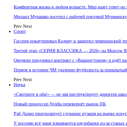
Комфортная жизнь в любом возрасте. Мир ищет ответ на 
Михаил Мурашко посетил с рабочей поездкой Мурманску
Prev
Next
Спорт
Гассиев нокаутировал Кадиру и защитил чемпионский 
Третий этап «СЕРИЯ КЛАССИКА — 2026» на Moscow Ra
Овечкин продлевил контракт с «Вашингтоном» и идёт на
Первое в истории ЧМ удаление футболиста за прикрытый
Prev
Next
Наука
«Смотрите в оба!» — не зря инструктирует директор шк
Новый процессор Nvidia перевернёт рынок ПК
Рэй Далио прогнозирует сдувание пузыря на рынке иску
У россиян всё чаще взрываются пауэрбанки из-за старых