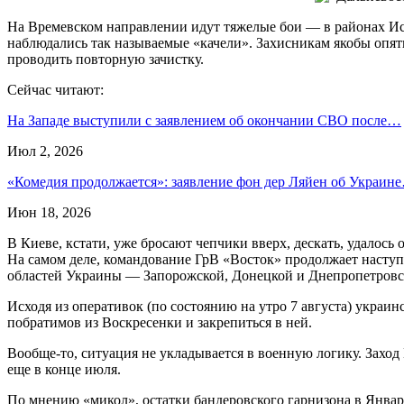
На Времевском направлении идут тяжелые бои — в районах Иск
наблюдались так называемые «качели». Захисникам якобы опят
проводить повторную зачистку.
Сейчас читают:
На Западе выступили с заявлением об окончании СВО после…
Июл 2, 2026
«Комедия продолжается»: заявление фон дер Ляйен об Украин
Июн 18, 2026
В Киеве, кстати, уже бросают чепчики вверх, дескать, удалос
На самом деле, командование ГрВ «Восток» продолжает наступ
областей Украины — Запорожской, Донецкой и Днепропетровск
Исходя из оперативок (по состоянию на утро 7 августа) укра
побратимов из Воскресенки и закрепиться в ней.
Вообще-то, ситуация не укладывается в военную логику. Заход 
еще в конце июля.
По мнению «микол», остатки бандеровского гарнизона в Январс