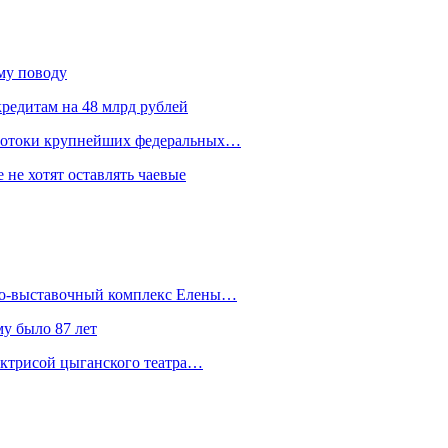
ому поводу
редитам на 48 млрд рублей
 потоки крупнейших федеральных…
 не хотят оставлять чаевые
йно-выставочный комплекс Елены…
у было 87 лет
актрисой цыганского театра…