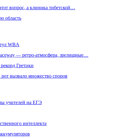
этот вопрос, а клиника тибетской…
ю область
титул WBA
ceway — ретро‑атмосфера, зрелищные…
 рекорд Гретцки
 рот вызвало множество споров
олы учителей на ЕГЭ
сственного интеллекта
 аккумуляторов