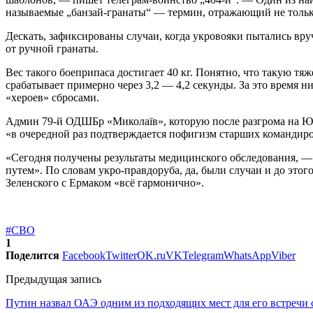
называемые „банзай-гранаты“ — термин, отражающий не тольк
Дескать, зафиксированы случаи, когда укровояки пытались вр
от ручной гранаты.
Вес такого боеприпаса достигает 40 кг. Понятно, что такую тя
срабатывает примерно через 3,2 — 4,2 секунды. За это время 
«хероев» сбросами.
Админ 79-й ОДШБр «Миколаїв», которую после разгрома на Юж
«в очередной раз подтверждается пофигизм старших командиров
«Сегодня получены результаты медицинского обследования, 
путем». По словам укро-правдоруба, да, были случаи и до этог
Зеленского с Ермаком «всё гармонично».
#СВО
1
Поделится
Facebook
Twitter
OK.ru
VK
Telegram
WhatsApp
Viber
Предыдущая запись
Путин назвал ОАЭ одним из подходящих мест для его встречи