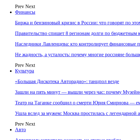
Prev
Next
Финансы
Биржа и бензиновый кризис в России: что говорят по эт
Правительство спишет 8 регионам долги по бюджетным к
Наследники Лавленцева: кто контролирует финансовые
Не жадность, а усталость: почему многие россияне больше
Prev
Next
Культура
«Большая Дискотека Авторадио»: танцпол везде
Зашли на пять минут — вышли через час: почему Музе
Театр на Таганке сообщил о смерти Юрия Смирнова — ем
Ушла вслед за мужем: Москва простилась с легендарной 
Prev
Next
Авто