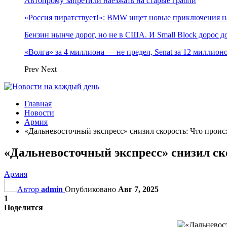
Автопрому запретили наезжать на старые грабли
«Россия пиратствует!»: BMW ищет новые приключения н
Бензин нынче дорог, но не в США. И Small Block дорос до
«Волга» за 4 миллиона — не предел, Senat за 12 миллио
Prev
Next
Главная
Новости
Армия
«Дальневосточный экспресс» снизил скорость: Что про
«Дальневосточный экспресс» снизил с
Армия
Автор
admin
Опубликовано
Авг 7, 2025
1
Поделится