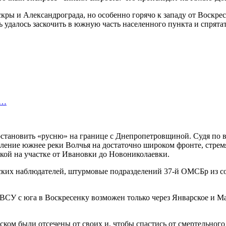
ры и Александрограда, но особенно горячо к западу от Воскрес
ь удалось заскочить в южную часть населенного пункта и спрята
е…
ь остановить «русню» на границе с Днепропетровщиной. Судя по 
ление южнее реки Волчья на достаточно широком фронте, стрем
ой на участке от Ивановки до Новониколаевки.
инских наблюдателей, штурмовые подразделений 37-й ОМСБр из с
ВСУ с юга в Воскресенку возможен только через Январское и Мал
ком были отсечены от своих и, чтобы спастись от смертельного