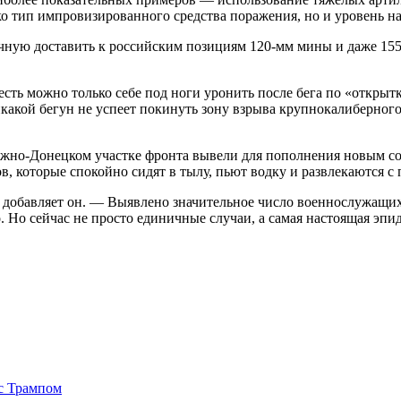
о тип импровизированного средства поражения, но и уровень н
учную доставить к российским позициям 120-мм мины и даже 15
жесть можно только себе под ноги уронить после бега по «открыт
никакой бегун не успеет покинуть зону взрыва крупнокалиберно
но-Донецком участке фронта вывели для пополнения новым сост
, которые спокойно сидят в тылу, пьют водку и развлекаются с
— добавляет он. — Выявлено значительное число военнослужащ
о. Но сейчас не просто единичные случаи, а самая настоящая эпи
 с Трампом