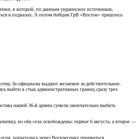
енки, в которой, по данным украинских источников,
ться в подвалах. А потом бойцам ГрВ «Восток» пришлось
всему, Зе-официалы выдают желаемое за действительное.
ясь выйти в стык административных границ сразу трех
остава нашей 36-й армии сумели окончательно выбить
иевку, но оба села освобождены: первое 6 августа, а второе —
 огня, попытались через Воскресенку прорваться