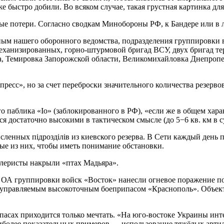
е быстро добили. Во всяком случае, такая грустная картинка дл
ые потери. Согласно сводкам Минобороны РФ, к Бандере или в 
анным нашего оборонного ведомства, подразделения группировк
механизированных, горно-штурмовой бригад ВСУ, двух бригад т
а, Темировка Запорожской области, Великомихайловка Днепропе
пресс», но за счет переброски значительного количества резерв
го паблика «Io» (заблокированного в РФ), «если же в общем хар
я достаточно высокими в тактическом смысле (до 5−6 кв. км в су
ленных пiдроздiлiв из киевского резерва. В Сети каждый день 
ые из них, чтобы иметь понимание обстановки.
ллеристы накрыли «птах Мадьяра».
й ОА группировки войск «Восток» нанесли огневое поражение 
 управляемым высокоточным боеприпасом «Краснополь». Объект
пасах приходится только мечтать. «На юго-востоке Украины инт
иболее показательных примеров — использование тяжёлых артил