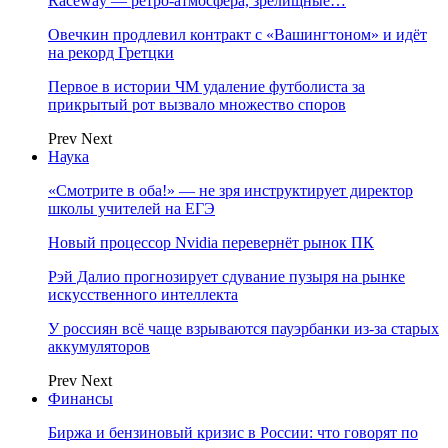
Raceway — ретро‑атмосфера, зрелищные…
Овечкин продлевил контракт с «Вашингтоном» и идёт
на рекорд Гретцки
Первое в истории ЧМ удаление футболиста за
прикрытый рот вызвало множество споров
Prev
Next
Наука
«Смотрите в оба!» — не зря инструктирует директор
школы учителей на ЕГЭ
Новый процессор Nvidia перевернёт рынок ПК
Рэй Далио прогнозирует сдувание пузыря на рынке
искусственного интеллекта
У россиян всё чаще взрываются пауэрбанки из-за старых
аккумуляторов
Prev
Next
Финансы
Биржа и бензиновый кризис в России: что говорят по