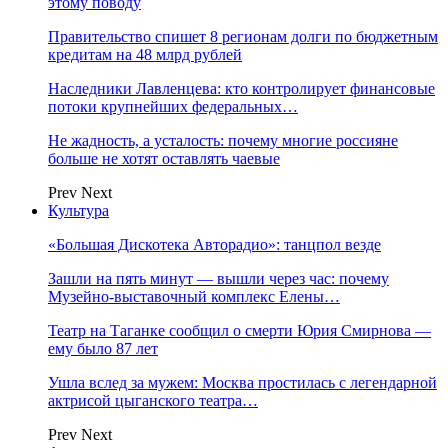
этому поводу
Правительство спишет 8 регионам долги по бюджетным
кредитам на 48 млрд рублей
Наследники Лавленцева: кто контролирует финансовые
потоки крупнейших федеральных…
Не жадность, а усталость: почему многие россияне
больше не хотят оставлять чаевые
Prev
Next
Культура
«Большая Дискотека Авторадио»: танцпол везде
Зашли на пять минут — вышли через час: почему
Музейно-выставочный комплекс Елены…
Театр на Таганке сообщил о смерти Юрия Смирнова —
ему было 87 лет
Ушла вслед за мужем: Москва простилась с легендарной
актрисой цыганского театра…
Prev
Next