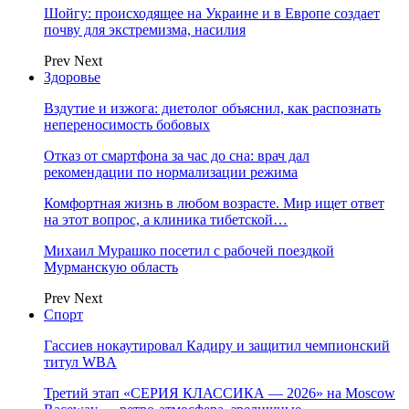
Шойгу: происходящее на Украине и в Европе создает
почву для экстремизма, насилия
Prev
Next
Здоровье
Вздутие и изжога: диетолог объяснил, как распознать
непереносимость бобовых
Отказ от смартфона за час до сна: врач дал
рекомендации по нормализации режима
Комфортная жизнь в любом возрасте. Мир ищет ответ
на этот вопрос, а клиника тибетской…
Михаил Мурашко посетил с рабочей поездкой
Мурманскую область
Prev
Next
Спорт
Гассиев нокаутировал Кадиру и защитил чемпионский
титул WBA
Третий этап «СЕРИЯ КЛАССИКА — 2026» на Moscow