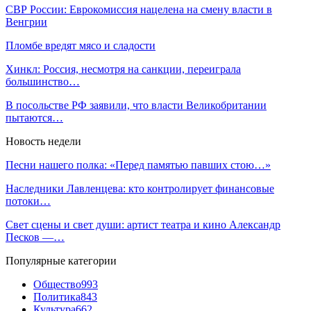
СВР России: Еврокомиссия нацелена на смену власти в
Венгрии
Пломбе вредят мясо и сладости
Хинкл: Россия, несмотря на санкции, переиграла
большинство…
В посольстве РФ заявили, что власти Великобритании
пытаются…
Новость недели
Песни нашего полка: «Перед памятью павших стою…»
Наследники Лавленцева: кто контролирует финансовые
потоки…
Свет сцены и свет души: артист театра и кино Александр
Песков —…
Популярные категории
Общество
993
Политика
843
Культура
662