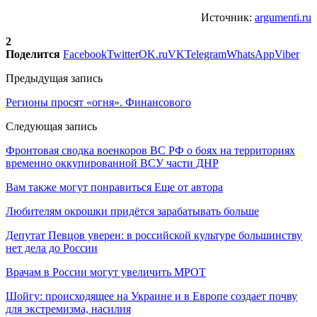
Источник:
argumenti.ru
2
Поделится
Facebook
Twitter
OK.ru
VK
Telegram
WhatsApp
Viber
Предыдущая запись
Регионы просят «огня». Финансового
Следующая запись
Фронтовая сводка военкоров ВС РФ о боях на территориях
временно оккупированной ВСУ части ДНР
Вам также могут понравиться
Еще от автора
Любителям окрошки придётся зарабатывать больше
Депутат Певцов уверен: в российской культуре большинству
нет дела до России
Врачам в России могут увеличить МРОТ
Шойгу: происходящее на Украине и в Европе создает почву
для экстремизма, насилия