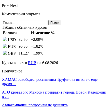
Prev
Next
Комментарии закрыты.
Таблица обменных курсов
Валюта
Изменение %
82,70
+2,09
%
USD
95,30
+1,82
%
EUR
111,27
+1,99
%
GBP
Курсы валют в
RUB
на 6.08.2026
Популярное
ХАМАС освободил россиянина Труфанова вместе с еще
двумя…
АТО кровавого Макрона превратит города Новой Каледонии
в …
Авиакомпании попросили не душнить