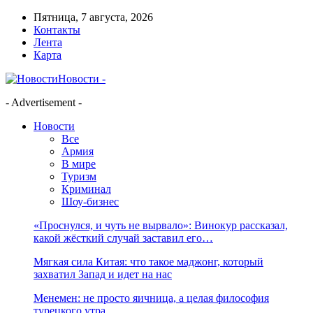
Пятница, 7 августа, 2026
Контакты
Лента
Карта
Новости -
- Advertisement -
Новости
Все
Армия
В мире
Туризм
Криминал
Шоу-бизнес
«Проснулся, и чуть не вырвало»: Винокур рассказал,
какой жёсткий случай заставил его…
Мягкая сила Китая: что такое маджонг, который
захватил Запад и идет на нас
Менемен: не просто яичница, а целая философия
турецкого утра