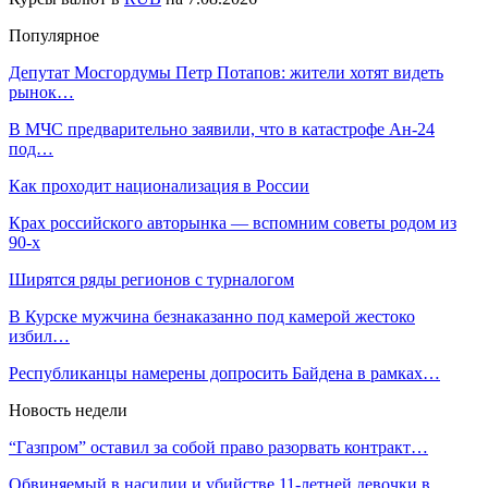
Популярное
Депутат Мосгордумы Петр Потапов: жители хотят видеть
рынок…
В МЧС предварительно заявили, что в катастрофе Ан-24
под…
Как проходит национализация в России
Крах российского авторынка — вспомним советы родом из
90-х
Ширятся ряды регионов с турналогом
В Курске мужчина безнаказанно под камерой жестоко
избил…
Республиканцы намерены допросить Байдена в рамках…
Новость недели
“Газпром” оставил за собой право разорвать контракт…
Обвиняемый в насилии и убийстве 11-летней девочки в