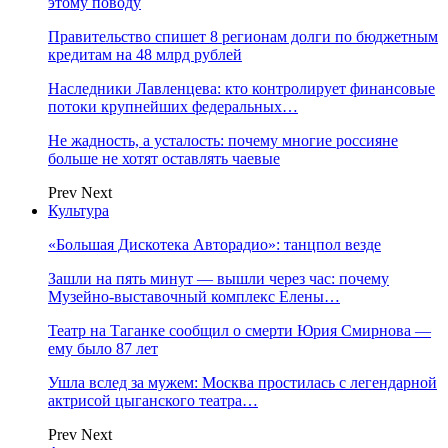
этому поводу
Правительство спишет 8 регионам долги по бюджетным
кредитам на 48 млрд рублей
Наследники Лавленцева: кто контролирует финансовые
потоки крупнейших федеральных…
Не жадность, а усталость: почему многие россияне
больше не хотят оставлять чаевые
Prev
Next
Культура
«Большая Дискотека Авторадио»: танцпол везде
Зашли на пять минут — вышли через час: почему
Музейно-выставочный комплекс Елены…
Театр на Таганке сообщил о смерти Юрия Смирнова —
ему было 87 лет
Ушла вслед за мужем: Москва простилась с легендарной
актрисой цыганского театра…
Prev
Next