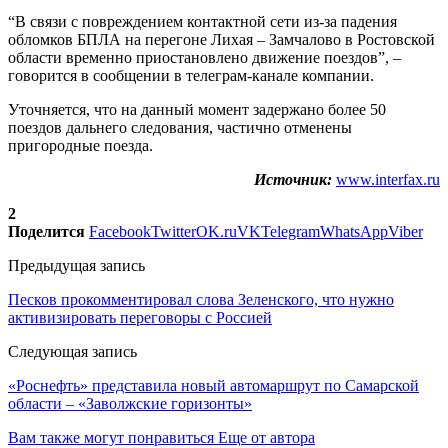
“В связи с повреждением контактной сети из-за падения
обломков БПЛА на перегоне Лихая – Замчалово в Ростовской
области временно приостановлено движение поездов”, –
говорится в сообщении в телеграм-канале компании.
Уточняется, что на данный момент задержано более 50
поездов дальнего следования, частично отменены
пригородные поезда.
Источник:
www.interfax.ru
2
Поделится
Facebook
Twitter
OK.ru
VK
Telegram
WhatsApp
Viber
Предыдущая запись
Песков прокомментировал слова Зеленского, что нужно
активизировать переговоры с Россией
Следующая запись
«Роснефть» представила новый автомаршрут по Самарской
области – «Заволжские горизонты»
Вам также могут понравиться
Еще от автора