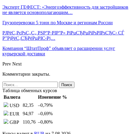
Эксперт ГЕФЕСТ: «Энергоэффективность для застройщиков
не является основополагающим…
Грузоперевозки 5 тонн по Москве и регионам России
РЈРёС‚РєРѕС„С„ РЅР°Р·РІР°Р» РїРµСЂРµРіРѕРІРѕСЂС‹ СЃ
Р”РјРёС‚СЂРёРµРІС‹Рј…
Компания “ШтатПроф” объявляет о расширении услуг
курьерской доставки
Prev
Next
Комментарии закрыты.
Таблица обменных курсов
Валюта
Изменение %
82,35
–0,79
%
USD
94,97
–0,69
%
EUR
110,76
–0,80
%
GBP
Курсы валют в
RUB
на 7.08.2026