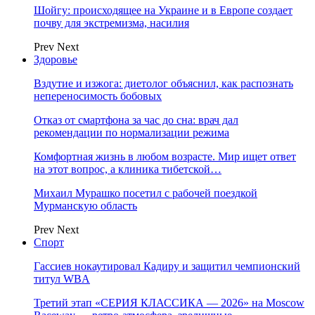
Шойгу: происходящее на Украине и в Европе создает
почву для экстремизма, насилия
Prev
Next
Здоровье
Вздутие и изжога: диетолог объяснил, как распознать
непереносимость бобовых
Отказ от смартфона за час до сна: врач дал
рекомендации по нормализации режима
Комфортная жизнь в любом возрасте. Мир ищет ответ
на этот вопрос, а клиника тибетской…
Михаил Мурашко посетил с рабочей поездкой
Мурманскую область
Prev
Next
Спорт
Гассиев нокаутировал Кадиру и защитил чемпионский
титул WBA
Третий этап «СЕРИЯ КЛАССИКА — 2026» на Moscow