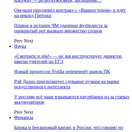
Raceway — ретро‑атмосфера, зрелищные…
Овечкин продлевил контракт с «Вашингтоном» и идёт
на рекорд Гретцки
Первое в истории ЧМ удаление футболиста за
прикрытый рот вызвало множество споров
Prev
Next
Наука
«Смотрите в оба!» — не зря инструктирует директор
школы учителей на ЕГЭ
Новый процессор Nvidia перевернёт рынок ПК
Рэй Далио прогнозирует сдувание пузыря на рынке
искусственного интеллекта
У россиян всё чаще взрываются пауэрбанки из-за старых
аккумуляторов
Prev
Next
Финансы
Биржа и бензиновый кризис в России: что говорят по