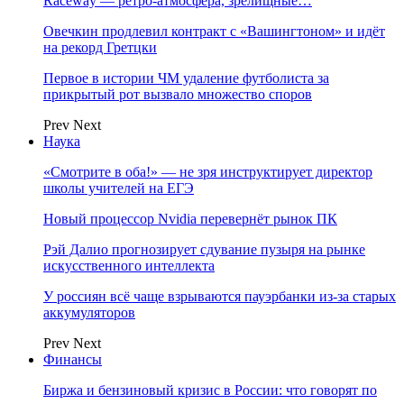
Raceway — ретро‑атмосфера, зрелищные…
Овечкин продлевил контракт с «Вашингтоном» и идёт
на рекорд Гретцки
Первое в истории ЧМ удаление футболиста за
прикрытый рот вызвало множество споров
Prev
Next
Наука
«Смотрите в оба!» — не зря инструктирует директор
школы учителей на ЕГЭ
Новый процессор Nvidia перевернёт рынок ПК
Рэй Далио прогнозирует сдувание пузыря на рынке
искусственного интеллекта
У россиян всё чаще взрываются пауэрбанки из-за старых
аккумуляторов
Prev
Next
Финансы
Биржа и бензиновый кризис в России: что говорят по