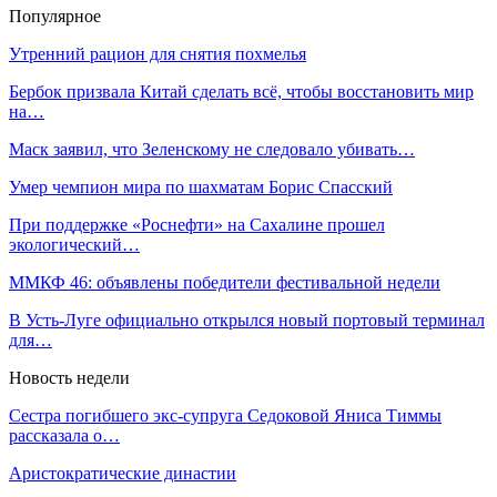
Популярное
Утренний рацион для снятия похмелья
Бербок призвала Китай сделать всё, чтобы восстановить мир
на…
Маск заявил, что Зеленскому не следовало убивать…
Умер чемпион мира по шахматам Борис Спасский
При поддержке «Роснефти» на Сахалине прошел
экологический…
ММКФ 46: объявлены победители фестивальной недели
В Усть-Луге официально открылся новый портовый терминал
для…
Новость недели
Сестра погибшего экс-супруга Седоковой Яниса Тиммы
рассказала о…
Аристократические династии