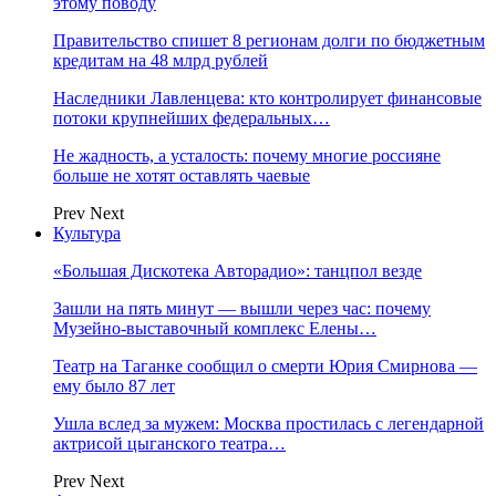
этому поводу
Правительство спишет 8 регионам долги по бюджетным
кредитам на 48 млрд рублей
Наследники Лавленцева: кто контролирует финансовые
потоки крупнейших федеральных…
Не жадность, а усталость: почему многие россияне
больше не хотят оставлять чаевые
Prev
Next
Культура
«Большая Дискотека Авторадио»: танцпол везде
Зашли на пять минут — вышли через час: почему
Музейно-выставочный комплекс Елены…
Театр на Таганке сообщил о смерти Юрия Смирнова —
ему было 87 лет
Ушла вслед за мужем: Москва простилась с легендарной
актрисой цыганского театра…
Prev
Next