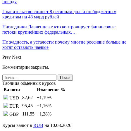
поводу
Правительство спишет 8 регионам долги по бюджетным
кредитам на 48 млрд рублей
Наследники Лавленцева: кто контролирует финансовые
потоки крупнейших федеральных…
Не жадность, а усталость: почему многие россияне больше не
хотят оставлять чаевые
Prev
Next
Комментарии закрыты.
Таблица обменных курсов
Валюта
Изменение %
82,62
+1,19
%
USD
95,45
+1,16
%
EUR
111,55
+1,28
%
GBP
Курсы валют в
RUB
на 10.08.2026