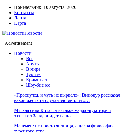
Понедельник, 10 августа, 2026
Контакты
Лента
Карта
Новости -
- Advertisement -
Новости
Все
Армия
В мире
Туризм
Криминал
Шоу-бизнес
«Проснулся, и чуть не вырвало»: Винокур рассказал,
какой жёсткий случай заставил его…
Мягкая сила Китая: что такое маджонг, который
захватил Запад и идет на нас
Менемен: не просто яичница, а целая философия
турецкого утра