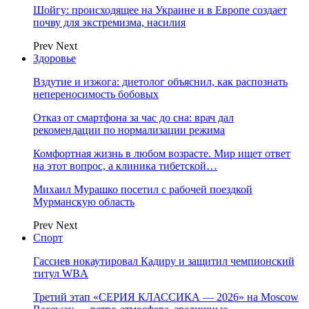
Шойгу: происходящее на Украине и в Европе создает
почву для экстремизма, насилия
Prev
Next
Здоровье
Вздутие и изжога: диетолог объяснил, как распознать
непереносимость бобовых
Отказ от смартфона за час до сна: врач дал
рекомендации по нормализации режима
Комфортная жизнь в любом возрасте. Мир ищет ответ
на этот вопрос, а клиника тибетской…
Михаил Мурашко посетил с рабочей поездкой
Мурманскую область
Prev
Next
Спорт
Гассиев нокаутировал Кадиру и защитил чемпионский
титул WBA
Третий этап «СЕРИЯ КЛАССИКА — 2026» на Moscow