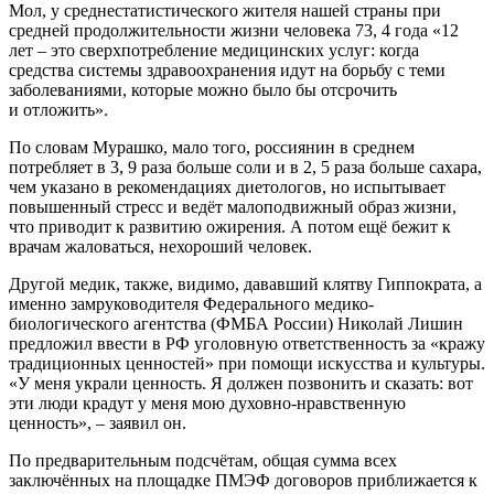
Мол, у среднестатистического жителя нашей страны при
средней продолжительности жизни человека 73, 4 года «12
лет – это сверхпотребление медицинских услуг: когда
средства системы здравоохранения идут на борьбу с теми
заболеваниями, которые можно было бы отсрочить
и отложить».
По словам Мурашко, мало того, россиянин в среднем
потребляет в 3, 9 раза больше соли и в 2, 5 раза больше сахара,
чем указано в рекомендациях диетологов, но испытывает
повышенный стресс и ведёт малоподвижный образ жизни,
что приводит к развитию ожирения. А потом ещё бежит к
врачам жаловаться, нехороший человек.
Другой медик, также, видимо, дававший клятву Гиппократа, а
именно замруководителя Федерального медико-
биологического агентства (ФМБА России) Николай Лишин
предложил ввести в РФ уголовную ответственность за «кражу
традиционных ценностей» при помощи искусства и культуры.
«У меня украли ценность. Я должен позвонить и сказать: вот
эти люди крадут у меня мою духовно-нравственную
ценность», – заявил он.
По предварительным подсчётам, общая сумма всех
заключённых на площадке ПМЭФ договоров приближается к