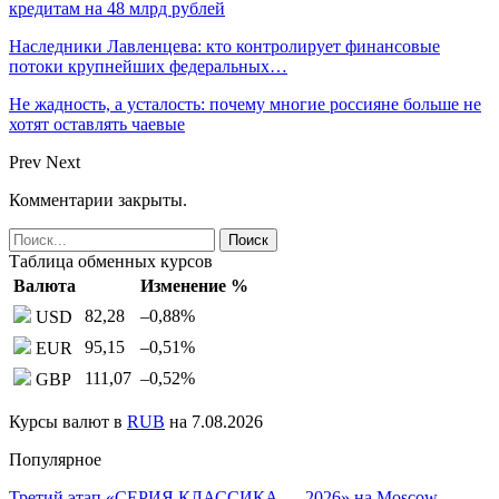
кредитам на 48 млрд рублей
Наследники Лавленцева: кто контролирует финансовые
потоки крупнейших федеральных…
Не жадность, а усталость: почему многие россияне больше не
хотят оставлять чаевые
Prev
Next
Комментарии закрыты.
Таблица обменных курсов
Валюта
Изменение %
82,28
–0,88
%
USD
95,15
–0,51
%
EUR
111,07
–0,52
%
GBP
Курсы валют в
RUB
на 7.08.2026
Популярное
Третий этап «СЕРИЯ КЛАССИКА — 2026» на Moscow