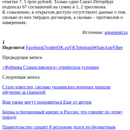
отметке 7, 5 трлн рублей. Только один Санкт-Петербург
подписал 67 соглашений на сумму в 1, 2 триллиона.
К сожалению, в открытом доступе отсутствуют данные о том,
сколько из них твёрдых договоров, а сколько – протоколов о
намерениях.
Источник:
argumenti.ru
1
Поделится
Facebook
Twitter
OK.ru
VK
Telegram
WhatsApp
Viber
Предыдущая запись
«Фабрика Станиславского» отработала успешно
Следующая запись
Стало известно, сколько украинских военных прошли
обучение за границей
Вам также могут понравиться
Еще от автора
Биржа и бензиновый кризис в России: что говорят по этому
поводу
Правительство спишет 8 регионам долги по бюджетным