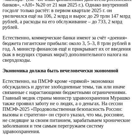
банков», «АН» №20 от 21 мая 2025 г.). Однако внутренний
госдолг только растёт: в первом квартале 2025 г. он
увеличился ещё на 106, 2 млрд и вырос до 29 трлн 147 млрд
рублей, а расходы на его обслуживание – до 733, 2 млрд
рублей.
Естественно, коммерческие банки имеют за счёт «доения»
бюджета гигантские прибыли: около 3, 5–3, 8 трлн рублей в
год. А министр финансов ещё и прикрывает их от введения
(как в ведущих странах мира!) дополнительного налога на
сверхдоходы.
Экономика должна быть нечеловечески экономной
Естественно, на ПМЭФ кроме «прямой» экономики
обсуждались и другие злободневные темы, так или иначе
связанные с нарастающими бюджетными ограничениями.
Главный медик страны министр здравоохранения Мурашко
также проявил заботу не о людях, а о деньгах. На сессии
ПМЭФ-2025 «Продовольственная безопасность России:
вызовы и стратегии» он строго указал, что мы, россияне,
не следящие за своим питанием, зарабатываем хронические
заболевания и тем самым перегружаем систему
здравоохранения.