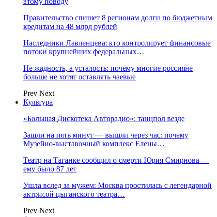
этому поводу
Правительство спишет 8 регионам долги по бюджетным
кредитам на 48 млрд рублей
Наследники Лавленцева: кто контролирует финансовые
потоки крупнейших федеральных…
Не жадность, а усталость: почему многие россияне
больше не хотят оставлять чаевые
Prev
Next
Культура
«Большая Дискотека Авторадио»: танцпол везде
Зашли на пять минут — вышли через час: почему
Музейно-выставочный комплекс Елены…
Театр на Таганке сообщил о смерти Юрия Смирнова —
ему было 87 лет
Ушла вслед за мужем: Москва простилась с легендарной
актрисой цыганского театра…
Prev
Next