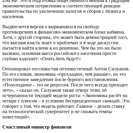
ПМЭФ. Это и подготовка общественного мнения к грядущим
экономическим потрясениям и соответствующей реакции
правительства по увеличению налогов и сборов с бизнеса и
населения.
Выдвигается версия о вырвавшихся на свободу
противоречиях в финансово-экономическом блоке кабмина.
Хотя, с другой стороны, это может быть демонстрацией того,
что высшая власть знает о проблемах и в ходе дискуссии
пытается найти ключи к их решению. Чем бы это ни было
вызвано, основная масса российского населения просто
глубоко вздохнёт: «Опять бить будут!»
Оппонировал пессимистам оптимистичный Антон Силуанов.
По его словам, экономика «прохладнее, чем раньше», но это
естественное замедление после бурного восстановления.
«Похолодание – это не рецессия. После него всегда приходит
лето», – сказал он. Силуанов также отверг тезис об
исчерпанности текущей модели роста: «Экономика растёт на
четыре с плюсом – в условиях беспрецедентных санкций. Это
говорит о том, что модель работает. Главное – делать ставку
на технологический суверенитет и не снижать темпы
инвестиций».
Счастливый министр финансов