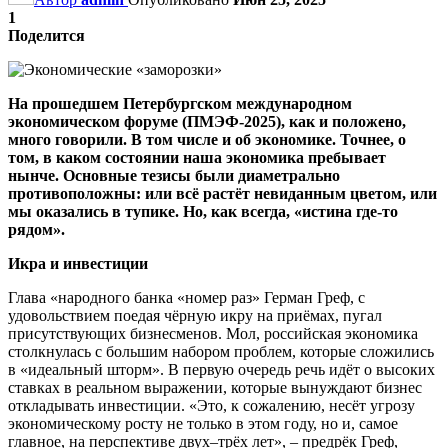
1
Поделится
На прошедшем Петербургском международном
экономическом форуме (ПМЭФ-2025), как и положено,
много говорили. В том числе и об экономике. Точнее, о
том, в каком состоянии наша экономика пребывает
нынче. Основные тезисы были диаметрально
противоположны: или всё растёт невиданным цветом, или
мы оказались в тупике. Но, как всегда, «истина где-то
рядом».
Икра и инвестиции
Глава «народного банка «номер раз» Герман Греф, с
удовольствием поедая чёрную икру на приёмах, пугал
присутствующих бизнесменов. Мол, российская экономика
столкнулась с большим набором проблем, которые сложились
в «идеальный шторм». В первую очередь речь идёт о высоких
ставках в реальном выражении, которые вынуждают бизнес
откладывать инвестиции. «Это, к сожалению, несёт угрозу
экономическому росту не только в этом году, но и, самое
главное, на перспективе двух–трёх лет», – предрёк Греф,