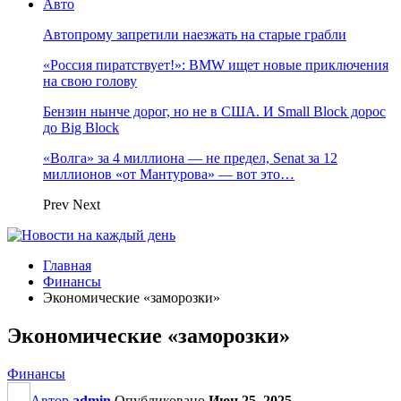
Авто
Автопрому запретили наезжать на старые грабли
«Россия пиратствует!»: BMW ищет новые приключения
на свою голову
Бензин нынче дорог, но не в США. И Small Block дорос
до Big Block
«Волга» за 4 миллиона — не предел, Senat за 12
миллионов «от Мантурова» — вот это…
Prev
Next
Главная
Финансы
Экономические «заморозки»
Экономические «заморозки»
Финансы
Автор
admin
Опубликовано
Июн 25, 2025