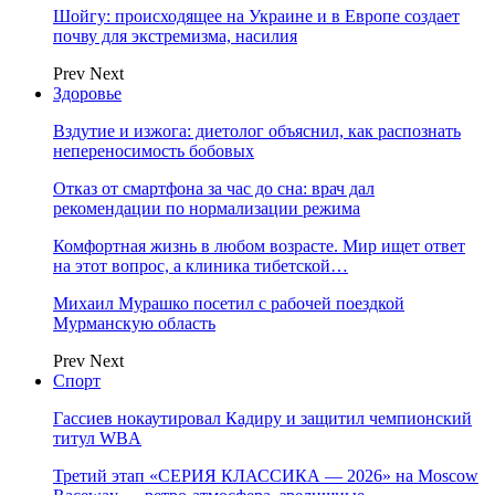
Шойгу: происходящее на Украине и в Европе создает
почву для экстремизма, насилия
Prev
Next
Здоровье
Вздутие и изжога: диетолог объяснил, как распознать
непереносимость бобовых
Отказ от смартфона за час до сна: врач дал
рекомендации по нормализации режима
Комфортная жизнь в любом возрасте. Мир ищет ответ
на этот вопрос, а клиника тибетской…
Михаил Мурашко посетил с рабочей поездкой
Мурманскую область
Prev
Next
Спорт
Гассиев нокаутировал Кадиру и защитил чемпионский
титул WBA
Третий этап «СЕРИЯ КЛАССИКА — 2026» на Moscow