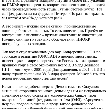
В-третьих. Президент Владимир Путин в своём выступлении
на ПМЭФ призвал решать вопрос повышения доходов людей
через производительность труда. Тут мы отстаём жутко. Тот
же Греф рассказал на форуме в Питере: «По разным отраслям
мы отстаём от 40% до четырёх раз!»
А это значит – нужны новые станки, производственные
линии, робототехника и т.д. То есть инвестиции. Причём не
внутренние, а внешние – прямые иностранные инвестиции.
Именно они идут на закупку оборудования, НИОКР,
постройку новых заводов.
Так вот, в опубликованном докладе Конференции ООН по
торговле и развитию (UNCTAD) о прямых иностранных
инвестициях в мире говорится, что Россия смогла привлечь в
прошлом году в свою экономику всего 3, 3 млрд долларов
ПИИ – минимум с 2001 года! Для сравнения, в 2021 г. ПИИ в
нашу страну составили 38, 8 млрд долларов. Может быть, это
повод для счастья министра финансов?
Кстати, вполне рабочая версия. Дело в том, что Силуанов
активный сторонник занимать деньги для им же неправильно
спланированного бюджета у коммерческих банков через
выпуски облигаций федерального займа (ОФЗ). «Аргументы
недели» подробно писали о вреде такого финансового
«маневра» (см. «Вечный финансовый двигатель российских