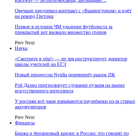
Raceway — ретро‑атмосфера, зрелищные…
Овечкин продлевил контракт с «Вашингтоном» и идёт
на рекорд Гретцки
Первое в истории ЧМ удаление футболиста за
прикрытый рот вызвало множество споров
Prev
Next
Наука
«Смотрите в оба!» — не зря инструктирует директор
школы учителей на ЕГЭ
Новый процессор Nvidia перевернёт рынок ПК
Рэй Далио прогнозирует сдувание пузыря на рынке
искусственного интеллекта
У россиян всё чаще взрываются пауэрбанки из-за старых
аккумуляторов
Prev
Next
Финансы
Биржа и бензиновый кризис в России: что говорят по