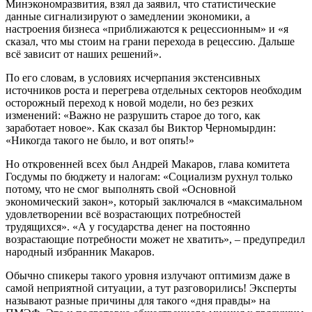
Минэкономразвития, взял да заявил, что статистические
данные сигнализируют о замедлении экономики, а
настроения бизнеса «приближаются к рецессионным» и «я
сказал, что мы стоим на грани перехода в рецессию. Дальше
всё зависит от наших решений».
По его словам, в условиях исчерпания экстенсивных
источников роста и перегрева отдельных секторов необходим
осторожный переход к новой модели, но без резких
изменений: «Важно не разрушить старое до того, как
заработает новое». Как сказал бы Виктор Черномырдин:
«Никогда такого не было, и вот опять!»
Но откровенней всех был Андрей Макаров, глава комитета
Госдумы по бюджету и налогам: «Социализм рухнул только
потому, что не смог выполнять свой «Основной
экономический закон», который заключался в «максимальном
удовлетворении всё возрастающих потребностей
трудящихся». «А у государства денег на постоянно
возрастающие потребности может не хватить», – предупредил
народный избранник Макаров.
Обычно спикеры такого уровня излучают оптимизм даже в
самой неприятной ситуации, а тут разговорились! Эксперты
называют разные причины для такого «дня правды» на