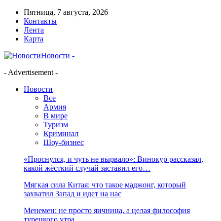
Пятница, 7 августа, 2026
Контакты
Лента
Карта
Новости -
- Advertisement -
Новости
Все
Армия
В мире
Туризм
Криминал
Шоу-бизнес
«Проснулся, и чуть не вырвало»: Винокур рассказал,
какой жёсткий случай заставил его…
Мягкая сила Китая: что такое маджонг, который
захватил Запад и идет на нас
Менемен: не просто яичница, а целая философия
турецкого утра