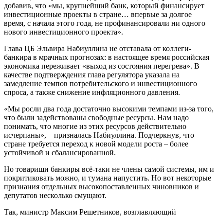
добавив, что «мы, крупнейший банк, который финансирует
инвестиционные проекты в стране… впервые за долгое
время, с начала этого года, не профинансировали ни одного
нового инвестиционного проекта».
Глава ЦБ Эльвира Набиуллина не отставала от коллеги-
банкира в мрачных прогнозах: в настоящее время российская
экономика переживает «выход из состояния перегрева». В
качестве подтверждения глава регулятора указала на
замедление темпов потребительского и инвестиционного
спроса, а также снижение инфляционного давления.
«Мы росли два года достаточно высокими темпами из-за того,
что были задействованы свободные ресурсы. Нам надо
понимать, что многие из этих ресурсов действительно
исчерпаны», – призналась Набиуллина. Подчеркнув, что
стране требуется переход к новой модели роста – более
устойчивой и сбалансированной.
Но товарищи банкиры всё-таки не члены самой системы, им и
покритиковать можно, и тумана напустить. Но вот некоторые
признания отдельных высокопоставленных чиновников и
депутатов несколько смущают.
Так, министр Максим Решетников, возглавляющий