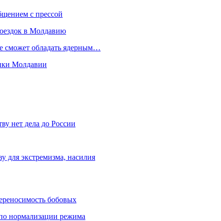
бщением с прессой
поездок в Молдавию
не сможет обладать ядерным…
мики Молдавии
ву нет дела до России
ву для экстремизма, насилия
переносимость бобовых
и по нормализации режима