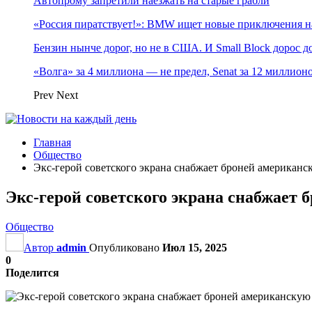
Автопрому запретили наезжать на старые грабли
«Россия пиратствует!»: BMW ищет новые приключения н
Бензин нынче дорог, но не в США. И Small Block дорос до
«Волга» за 4 миллиона — не предел, Senat за 12 миллио
Prev
Next
Главная
Общество
Экс-герой советского экрана снабжает броней американ
Экс-герой советского экрана снабжает
Общество
Автор
admin
Опубликовано
Июл 15, 2025
0
Поделится