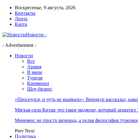
Воскресенье, 9 августа, 2026
Контакты
Лента
Карта
Новости -
- Advertisement -
Новости
Все
Армия
В мире
Туризм
Криминал
Шоу-бизнес
«Проснулся, и чуть не вырвало»: Винокур рассказал, как
Мягкая сила Китая: что такое маджонг, который захватил 
Менемен: не просто яичница, а целая философия турецког
Prev
Next
Политика