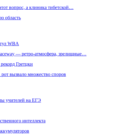
этот вопрос, а клиника тибетской…
ю область
титул WBA
ceway — ретро‑атмосфера, зрелищные…
 рекорд Гретцки
 рот вызвало множество споров
олы учителей на ЕГЭ
сственного интеллекта
 аккумуляторов