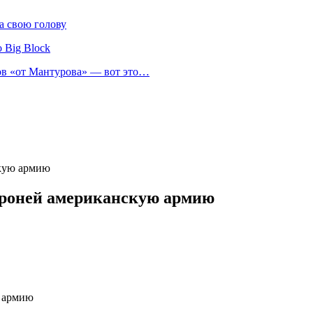
а свою голову
 Big Block
нов «от Мантурова» — вот это…
скую армию
 броней американскую армию