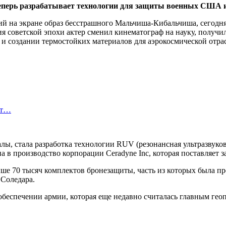
перь разрабатывает технологии для защиты военных США и
вший на экране образ бесстрашного Мальчиша-Кибальчиша, сего
советской эпохи актер сменил кинематограф на науку, получил ф
 создании термостойких материалов для аэрокосмической отра
ет…
ы, стала разработка технологии RUV (резонансная ультразвуко
на в производство корпорации Ceradyne Inc, которая поставляе
 70 тысяч комплектов бронезащиты, часть из которых была прои
Соледара.
обеспечении армии, которая еще недавно считалась главным ге