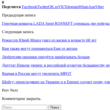
0
Поделится
Facebook
Twitter
OK.ru
VK
Telegram
WhatsApp
Viber
Предыдущая запись
Гоночная команда LADA Sport ROSNEFT одержала две победы
Следующая запись
Режиссер Юрий Мороз ушел из жизни в возрасте 68 лет
Вам также могут понравиться
Еще от автора
Любителям окрошки придётся зарабатывать больше
Депутат Певцов уверен: в российской культуре большинству не
Врачам в России могут увеличить МРОТ
Шойгу: происходящее на Украине и в Европе создает почву для
Prev
Next
Комментарии закрыты.