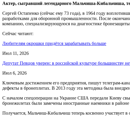
Актер, сыгравший легендарного Мальчиша-Кибальчиша, те
Сергей Остапенко (сейчас ему 73 года), в 1964 году воплоти
разработками для оборонной промышленности. После окончания 
компанию, специализирующуюся на диагностике бронезащиты и
Сейчас читают:
Любителям окрошки придётся зарабатывать больше
Июл 11, 2026
Депутат Певцов уверен: в российской культуре большинству н
Июл 6, 2026
Ключевым достижением его предприятия, пишут телеграм-канал
дефекты в бронеплитах. В 2013 году эта методика была внедре
С началом спецоперации на Украине США передали Киеву свыше
бронежилетах были замечены иностранные наемники в районе 
Получается, Мальчиш-Кибальчиш теперь косвенно участвует в 