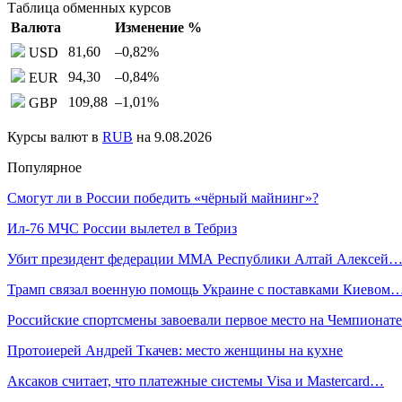
Таблица обменных курсов
Валюта
Изменение %
81,60
–0,82
%
USD
94,30
–0,84
%
EUR
109,88
–1,01
%
GBP
Курсы валют в
RUB
на 9.08.2026
Популярное
Смогут ли в России победить «чёрный майнинг»?
Ил-76 МЧС России вылетел в Тебриз
Убит президент федерации ММА Республики Алтай Алексей
Трамп связал военную помощь Украине с поставками Киевом
Российские спортсмены завоевали первое место на Чемпиона
Протоиерей Андрей Ткачев: место женщины на кухне
Аксаков cчитает, что платежные системы Visa и Mastercard…