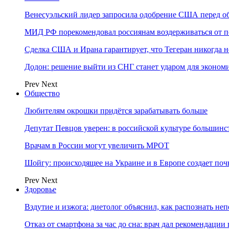
Венесуэльский лидер запросила одобрение США перед о
МИД РФ порекомендовал россиянам воздерживаться от 
Сделка США и Ирана гарантирует, что Тегеран никогда 
Додон: решение выйти из СНГ станет ударом для эконо
Prev
Next
Общество
Любителям окрошки придётся зарабатывать больше
Депутат Певцов уверен: в российской культуре большинст
Врачам в России могут увеличить МРОТ
Шойгу: происходящее на Украине и в Европе создает поч
Prev
Next
Здоровье
Вздутие и изжога: диетолог объяснил, как распознать не
Отказ от смартфона за час до сна: врач дал рекомендаци