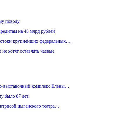
ому поводу
редитам на 48 млрд рублей
 потоки крупнейших федеральных…
 не хотят оставлять чаевые
йно-выставочный комплекс Елены…
у было 87 лет
актрисой цыганского театра…