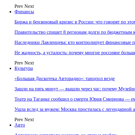
Prev
Next
Финансы
Биржа и бензиновый кризис в России: что говорят по эт
Правительство спишет 8 регионам долги по бюджетным к
Наследники Лавленцева: кто контролирует финансовые
Не жадность, а усталость: почему многие россияне больше
Prev
Next
Культура
«Большая Дискотека Авторадио»: танцпол везде
Зашли на пять минут — вышли через час: почему Музе
Театр на Таганке сообщил о смерти Юрия Смирнова — ем
Ушла вслед за мужем: Москва простилась с легендарной 
Prev
Next
Авто