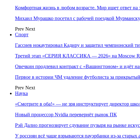
Комфортная жизнь в любом возрасте. Мир ищет ответ на 
Михаил Мурашко посетил с рабочей поездкой Мурманску
Prev
Next
Спорт
Гассиев нокаутировал Кадиру и защитил чемпионский 
Третий этап «СЕРИЯ КЛАССИКА — 2026» на Moscow Ra
Овечкин продлевил контракт с «Вашингтоном» и идёт на
Первое в истории ЧМ удаление футболиста за прикрытый
Prev
Next
Наука
«Смотрите в оба!» — не зря инструктирует директор шк
Новый процессор Nvidia перевернёт рынок ПК
Рэй Далио прогнозирует сдувание пузыря на рынке иску
У россиян всё чаще взрываются пауэрбанки из-за старых