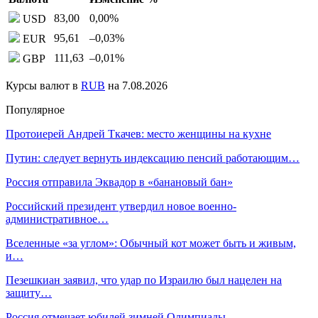
83,00
0,00
%
USD
95,61
–0,03
%
EUR
111,63
–0,01
%
GBP
Курсы валют в
RUB
на 7.08.2026
Популярное
Протоиерей Андрей Ткачев: место женщины на кухне
Путин: следует вернуть индексацию пенсий работающим…
Россия отправила Эквадор в «банановый бан»
Российский президент утвердил новое военно-
административное…
Вселенные «за углом»: Обычный кот может быть и живым,
и…
Пезешкиан заявил, что удар по Израилю был нацелен на
защиту…
Россия отмечает юбилей зимней Олимпиады