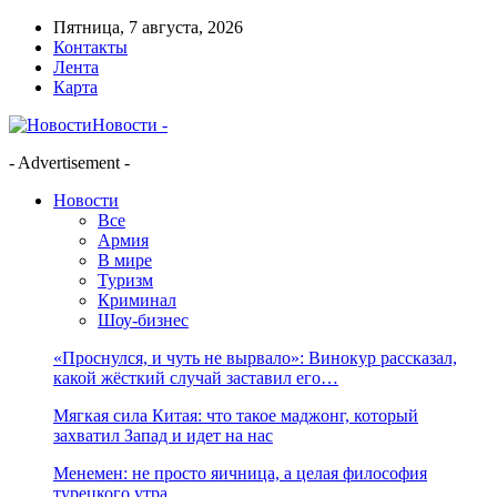
Пятница, 7 августа, 2026
Контакты
Лента
Карта
Новости -
- Advertisement -
Новости
Все
Армия
В мире
Туризм
Криминал
Шоу-бизнес
«Проснулся, и чуть не вырвало»: Винокур рассказал,
какой жёсткий случай заставил его…
Мягкая сила Китая: что такое маджонг, который
захватил Запад и идет на нас
Менемен: не просто яичница, а целая философия
турецкого утра