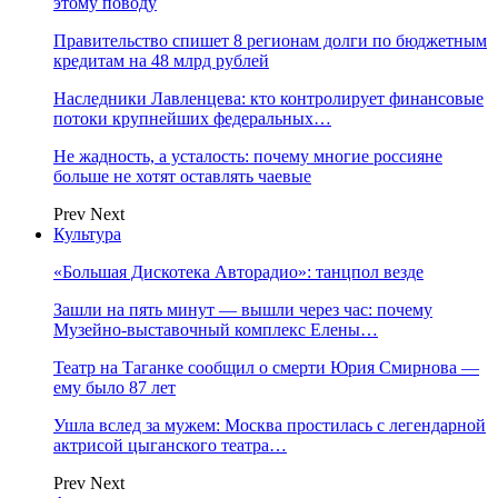
этому поводу
Правительство спишет 8 регионам долги по бюджетным
кредитам на 48 млрд рублей
Наследники Лавленцева: кто контролирует финансовые
потоки крупнейших федеральных…
Не жадность, а усталость: почему многие россияне
больше не хотят оставлять чаевые
Prev
Next
Культура
«Большая Дискотека Авторадио»: танцпол везде
Зашли на пять минут — вышли через час: почему
Музейно-выставочный комплекс Елены…
Театр на Таганке сообщил о смерти Юрия Смирнова —
ему было 87 лет
Ушла вслед за мужем: Москва простилась с легендарной
актрисой цыганского театра…
Prev
Next