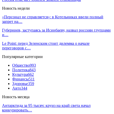
Новость недели
«Персонал не справляется»: в Котельниках ввели полный
запрет на…
Губерниев, заступаясь за Исинбаеву, назвал россиян глупцами
и…
Le Point: перед Зеленским стоит дилемма о начале
переговоров с…
Популярные категории
Общество
993
Политика
843
Культура
662
Финансы
511
Здоровье
359
Авто
344
Новость месяца
Антарктида за 95 тысяч: круиз на край света начал
конкурировать…