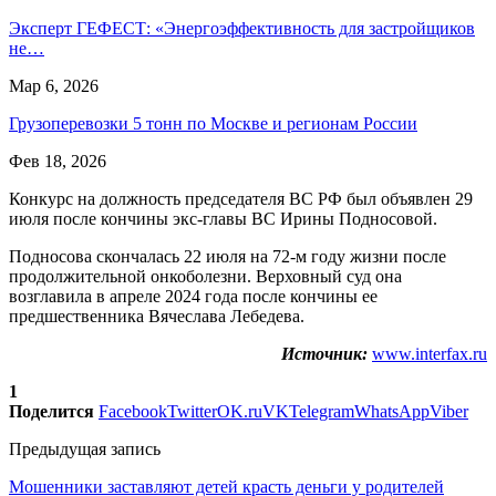
Эксперт ГЕФЕСТ: «Энергоэффективность для застройщиков
не…
Мар 6, 2026
Грузоперевозки 5 тонн по Москве и регионам России
Фев 18, 2026
Конкурс на должность председателя ВС РФ был объявлен 29
июля после кончины экс-главы ВС Ирины Подносовой.
Подносова скончалась 22 июля на 72-м году жизни после
продолжительной онкоболезни. Верховный суд она
возглавила в апреле 2024 года после кончины ее
предшественника Вячеслава Лебедева.
Источник:
www.interfax.ru
1
Поделится
Facebook
Twitter
OK.ru
VK
Telegram
WhatsApp
Viber
Предыдущая запись
Мошенники заставляют детей красть деньги у родителей