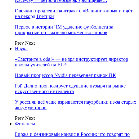
Raceway — ретро‑атмосфера, зрелищные…
Овечкин продлевил контракт с «Вашингтоном» и идёт
на рекорд Гретцки
Первое в истории ЧМ удаление футболиста за
прикрытый рот вызвало множество споров
Prev
Next
Наука
«Смотрите в оба!» — не зря инструктирует директор
школы учителей на ЕГЭ
Новый процессор Nvidia перевернёт рынок ПК
Рэй Далио прогнозирует сдувание пузыря на рынке
искусственного интеллекта
У россиян всё чаще взрываются пауэрбанки из-за старых
аккумуляторов
Prev
Next
Финансы
Биржа и бензиновый кризис в России: что говорят по