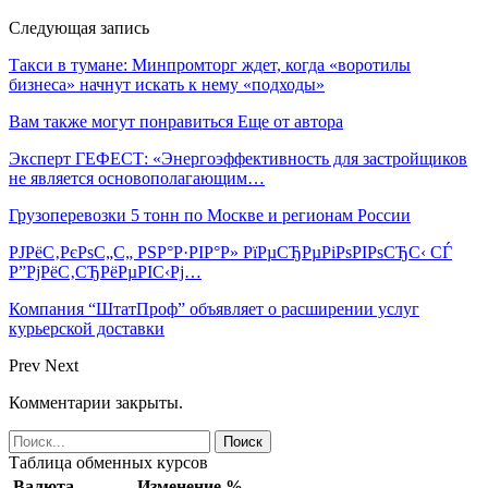
Следующая запись
Такси в тумане: Минпромторг ждет, когда «воротилы
бизнеса» начнут искать к нему «подходы»
Вам также могут понравиться
Еще от автора
Эксперт ГЕФЕСТ: «Энергоэффективность для застройщиков
не является основополагающим…
Грузоперевозки 5 тонн по Москве и регионам России
РЈРёС‚РєРѕС„С„ РЅР°Р·РІР°Р» РїРµСЂРµРіРѕРІРѕСЂС‹ СЃ
Р”РјРёС‚СЂРёРµРІС‹Рј…
Компания “ШтатПроф” объявляет о расширении услуг
курьерской доставки
Prev
Next
Комментарии закрыты.
Таблица обменных курсов
Валюта
Изменение %