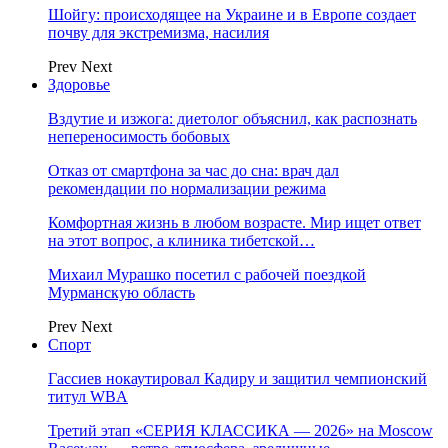
Шойгу: происходящее на Украине и в Европе создает
почву для экстремизма, насилия
Prev
Next
Здоровье
Вздутие и изжога: диетолог объяснил, как распознать
непереносимость бобовых
Отказ от смартфона за час до сна: врач дал
рекомендации по нормализации режима
Комфортная жизнь в любом возрасте. Мир ищет ответ
на этот вопрос, а клиника тибетской…
Михаил Мурашко посетил с рабочей поездкой
Мурманскую область
Prev
Next
Спорт
Гассиев нокаутировал Кадиру и защитил чемпионский
титул WBA
Третий этап «СЕРИЯ КЛАССИКА — 2026» на Moscow