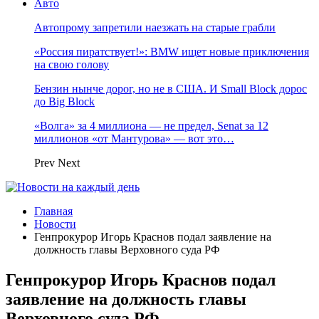
Авто
Автопрому запретили наезжать на старые грабли
«Россия пиратствует!»: BMW ищет новые приключения
на свою голову
Бензин нынче дорог, но не в США. И Small Block дорос
до Big Block
«Волга» за 4 миллиона — не предел, Senat за 12
миллионов «от Мантурова» — вот это…
Prev
Next
Главная
Новости
Генпрокурор Игорь Краснов подал заявление на
должность главы Верховного суда РФ
Генпрокурор Игорь Краснов подал
заявление на должность главы
Верховного суда РФ