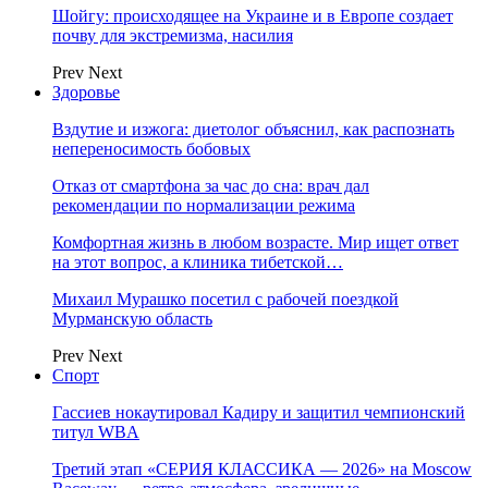
Шойгу: происходящее на Украине и в Европе создает
почву для экстремизма, насилия
Prev
Next
Здоровье
Вздутие и изжога: диетолог объяснил, как распознать
непереносимость бобовых
Отказ от смартфона за час до сна: врач дал
рекомендации по нормализации режима
Комфортная жизнь в любом возрасте. Мир ищет ответ
на этот вопрос, а клиника тибетской…
Михаил Мурашко посетил с рабочей поездкой
Мурманскую область
Prev
Next
Спорт
Гассиев нокаутировал Кадиру и защитил чемпионский
титул WBA
Третий этап «СЕРИЯ КЛАССИКА — 2026» на Moscow