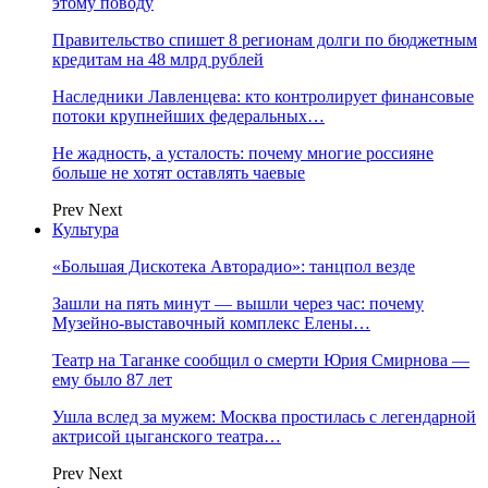
этому поводу
Правительство спишет 8 регионам долги по бюджетным
кредитам на 48 млрд рублей
Наследники Лавленцева: кто контролирует финансовые
потоки крупнейших федеральных…
Не жадность, а усталость: почему многие россияне
больше не хотят оставлять чаевые
Prev
Next
Культура
«Большая Дискотека Авторадио»: танцпол везде
Зашли на пять минут — вышли через час: почему
Музейно-выставочный комплекс Елены…
Театр на Таганке сообщил о смерти Юрия Смирнова —
ему было 87 лет
Ушла вслед за мужем: Москва простилась с легендарной
актрисой цыганского театра…
Prev
Next