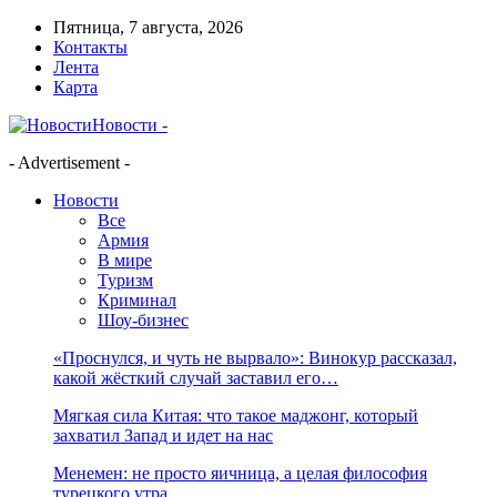
Пятница, 7 августа, 2026
Контакты
Лента
Карта
Новости -
- Advertisement -
Новости
Все
Армия
В мире
Туризм
Криминал
Шоу-бизнес
«Проснулся, и чуть не вырвало»: Винокур рассказал,
какой жёсткий случай заставил его…
Мягкая сила Китая: что такое маджонг, который
захватил Запад и идет на нас
Менемен: не просто яичница, а целая философия
турецкого утра