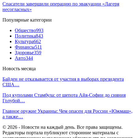
Спасатели завершили операцию по эвакуации «Лагеря
несогласных»
Популярные категории
Общество
993
Политика
843
Культура
662
Финансы
511
Здоровье
359
Авто
344
Новость месяца
Байден не отказывается от участия в выборах президента
США…
Под куполами Стамбула: от шепота Айя-Софии до сияния
Голубой…
Главное оружие Украины: Чем опасен для России «Южмаш»,
а также…
© 2026 - Новости на каждый день. Все права защищены.
Редакторы портала публикуют сторонние материалы с