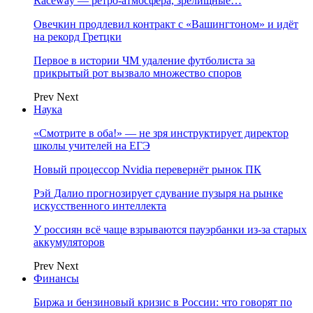
Raceway — ретро‑атмосфера, зрелищные…
Овечкин продлевил контракт с «Вашингтоном» и идёт
на рекорд Гретцки
Первое в истории ЧМ удаление футболиста за
прикрытый рот вызвало множество споров
Prev
Next
Наука
«Смотрите в оба!» — не зря инструктирует директор
школы учителей на ЕГЭ
Новый процессор Nvidia перевернёт рынок ПК
Рэй Далио прогнозирует сдувание пузыря на рынке
искусственного интеллекта
У россиян всё чаще взрываются пауэрбанки из-за старых
аккумуляторов
Prev
Next
Финансы
Биржа и бензиновый кризис в России: что говорят по