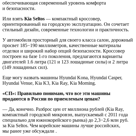
обеспечивающая современный уровень комфорта
и безопасности.
Или взять
Kia Seltos
— компактный кроссовер,
ориентированный на городскую эксплуатацию. Он сочетает
стильный дизайн, современные технологии и практичность.
У автомобиля просторный для своего класса салон, дорожный
просвет 185−190 миллиметров, качественные материалы
отделки и широкий набор опций безопасности. Кроссовер
построен на базе 1-го поколения, предлагаются варианты
двигателей 1.6 литра (121 и 123 лошадиные силы) и 2 литра
(149 лошадиных сил).
Еще могу назвать машины Hyundai Kona, Hyundai Casper,
Hyundai Venue, Kia K3, Kia Ray, Kia Morning.
«СП»: Правильно понимаю, что все эти машины
продаются в России по приемлемым ценам?
— Да, конечно. Разброс цен от миллиона рублей (Kia Ray,
компактный городской микровэн, выпускаемый с 2011 года
специально для южнокорейского рынка) до 2,3−2,6 млн руб.
за Kia Seltos. Чем корейские машины лучше российских,
мы ранее уже обсуждали .