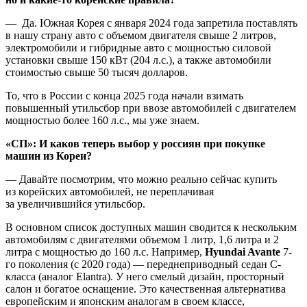
— Да. Южная Корея с января 2024 года запретила поставлять
в нашу страну авто с объемом двигателя свыше 2 литров,
электромобили и гибридные авто с мощностью силовой
установки свыше 150 кВт (204 л.с.), а также автомобили
стоимостью свыше 50 тысяч долларов.
То, что в России с конца 2025 года начали взимать
повышенный утильсбор при ввозе автомобилей с двигателем
мощностью более 160 л.с., мы уже знаем.
«СП»: И каков теперь выбор у россиян при покупке
машин из Кореи?
— Давайте посмотрим, что можно реально сейчас купить
из корейских автомобилей, не переплачивая
за увеличившийся утильсбор.
В основном список доступных машин сводится к нескольким
автомобилям с двигателями объемом 1 литр, 1,6 литра и 2
литра с мощностью до 160 л.с. Например,
Hyundai Avante
7-
го поколения (с 2020 года) — переднеприводный седан C-
класса (аналог Elantra). У него смелый дизайн, просторный
салон и богатое оснащение. Это качественная альтернатива
европейским и японским аналогам в своем классе,