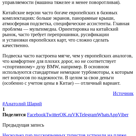
управляемости (машина тяжелее и менее поворотливая).
Китайские версии часто богаче европейских в базовых
комплектациях: больше экранов, панорамные крыши,
атмосферная подсветка, специфические ассистенты. Главная
проблема — мультимедиа. Ориентировка на китайский
рынок, часто требует перепрошивки, русификации
и установки европейских карт, что сложно сделать
качественно.
Подвеска часто настроена мягче, чем у европейских аналогов,
что комфортнее для плохих дорог, но не соответствует
«спортивному» духу BMW, например. В основном
используются стандартные немецкие турбомоторы, к которым
нет вопросов по надежности. В целом за свои деньги
(особенно с учетом цены в Китае) — отличный вариант.
Источник
#Анатолий Шарий
1
Поделится
Facebook
Twitter
OK.ru
VK
Telegram
WhatsApp
Viber
Предыдущая запись
Несколько пар русскоязычных туристов устроили на пляже