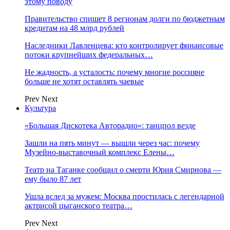
этому поводу
Правительство спишет 8 регионам долги по бюджетным
кредитам на 48 млрд рублей
Наследники Лавленцева: кто контролирует финансовые
потоки крупнейших федеральных…
Не жадность, а усталость: почему многие россияне
больше не хотят оставлять чаевые
Prev
Next
Культура
«Большая Дискотека Авторадио»: танцпол везде
Зашли на пять минут — вышли через час: почему
Музейно-выставочный комплекс Елены…
Театр на Таганке сообщил о смерти Юрия Смирнова —
ему было 87 лет
Ушла вслед за мужем: Москва простилась с легендарной
актрисой цыганского театра…
Prev
Next