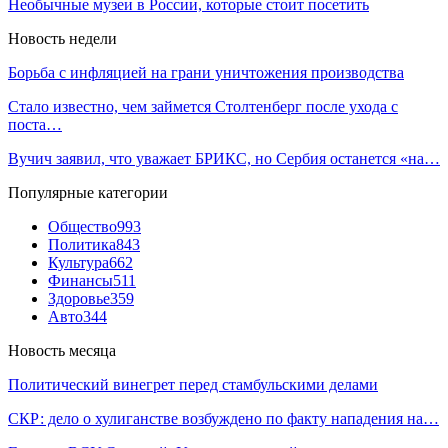
Необычные музеи в России, которые стоит посетить
Новость недели
Борьба с инфляцией на грани уничтожения производства
Стало известно, чем займется Столтенберг после ухода с
поста…
Вучич заявил, что уважает БРИКС, но Сербия останется «на…
Популярные категории
Общество
993
Политика
843
Культура
662
Финансы
511
Здоровье
359
Авто
344
Новость месяца
Политический винегрет перед стамбульскими делами
СКР: дело о хулиганстве возбуждено по факту нападения на…