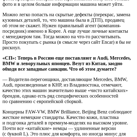
фото и в целом больше информации машина может уйти.
Можно легко попасть на скрытые дефекты (перекрас, замена
кузовных деталей, то, что машина была в ДТП), продавец
об этом не скажет. Нужен правильный агент (компания-
посредник) именно в Корее. А еще лучше личные контакты
с менеджером там. Тогда можно на что-то рассчитывать.
Просто покупать с рынка (в смысле через сайт Encar) я бы не
рискнул.
«СП»: Теперь в Россию еще поставляют и Audi, Mercedes,
BMW и леворульных японцев. Везут из Китая, заодно
обходя все западные санкции. Что об этом думаете?
— Водители-перегонщики, доставляющие Mercedes, BMW,
Audi, произведенные в КНР, из Владивостока, отмечают,
качество этих машин значительно выше «чисто китайских»
брендов, однако есть ряд специфических особенностей
по сравнению с европейской сборкой.
Концерны FAW-VW, BMW Brilliance, Beijing Benz соблюдают
жесткие немецкие стандарты. Качество кожи, пластика
и подгонка деталей в премиум-моделях на высоком уровне.
Почти все «китайские» немцы — удлиненные версии
(с буквой L). Это плюс для комфорта, но иногда минус для