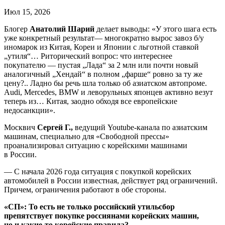
Июл 15, 2026
Блогер
Анатолий Шарий
делает выводы: «У этого шага есть
уже конкретный результат— многократно вырос завоз б/у
иномарок из Китая, Кореи и Японии с льготной ставкой
„утиля“… Риторический вопрос: что интереснее
покупателю — пустая „Лада“ за 2 млн или почти новый
аналогичный „Хендай“ в полном „фарше“ ровно за ту же
цену?.. Ладно бы речь шла только об азиатском автопроме.
Audi, Mercedes, BMW и леворульных японцев активно везут
теперь из… Китая, заодно обходя все европейские
недосанкции».
Москвич
Сергей Г.,
ведущий Youtube-канала по азиатским
машинам, специально для «Свободной прессы»
проанализировал ситуацию с корейскими машинами
в России.
— С начала 2026 года ситуация с покупкой корейских
автомобилей в России известная, действует ряд ограничений.
Причем, ограничения работают в обе стороны.
«СП»: То есть не только российский утильсбор
препятствует покупке россиянами корейских машин,
но и какие-то корейские правила?