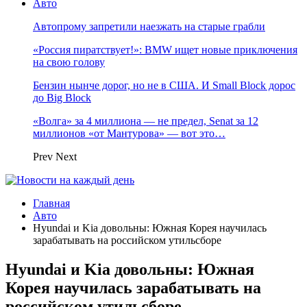
Авто
Автопрому запретили наезжать на старые грабли
«Россия пиратствует!»: BMW ищет новые приключения
на свою голову
Бензин нынче дорог, но не в США. И Small Block дорос
до Big Block
«Волга» за 4 миллиона — не предел, Senat за 12
миллионов «от Мантурова» — вот это…
Prev
Next
Главная
Авто
Hyundai и Kia довольны: Южная Корея научилась
зарабатывать на российском утильсборе
Hyundai и Kia довольны: Южная
Корея научилась зарабатывать на
российском утильсборе