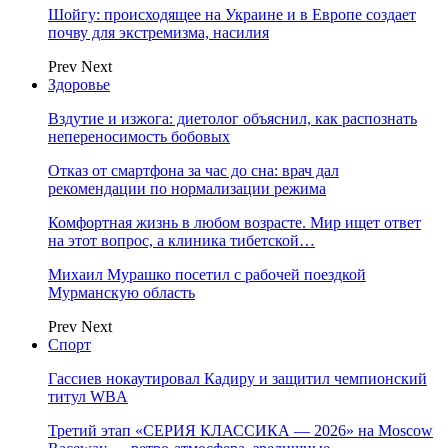
Шойгу: происходящее на Украине и в Европе создает
почву для экстремизма, насилия
Prev
Next
Здоровье
Вздутие и изжога: диетолог объяснил, как распознать
непереносимость бобовых
Отказ от смартфона за час до сна: врач дал
рекомендации по нормализации режима
Комфортная жизнь в любом возрасте. Мир ищет ответ
на этот вопрос, а клиника тибетской…
Михаил Мурашко посетил с рабочей поездкой
Мурманскую область
Prev
Next
Спорт
Гассиев нокаутировал Кадиру и защитил чемпионский
титул WBA
Третий этап «СЕРИЯ КЛАССИКА — 2026» на Moscow