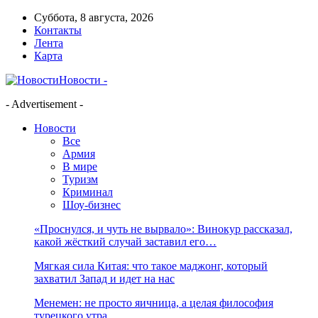
Суббота, 8 августа, 2026
Контакты
Лента
Карта
Новости -
- Advertisement -
Новости
Все
Армия
В мире
Туризм
Криминал
Шоу-бизнес
«Проснулся, и чуть не вырвало»: Винокур рассказал,
какой жёсткий случай заставил его…
Мягкая сила Китая: что такое маджонг, который
захватил Запад и идет на нас
Менемен: не просто яичница, а целая философия
турецкого утра