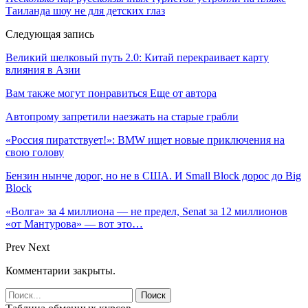
Таиланда шоу не для детских глаз
Следующая запись
Великий шелковый путь 2.0: Китай перекраивает карту
влияния в Азии
Вам также могут понравиться
Еще от автора
Автопрому запретили наезжать на старые грабли
«Россия пиратствует!»: BMW ищет новые приключения на
свою голову
Бензин нынче дорог, но не в США. И Small Block дорос до Big
Block
«Волга» за 4 миллиона — не предел, Senat за 12 миллионов
«от Мантурова» — вот это…
Prev
Next
Комментарии закрыты.