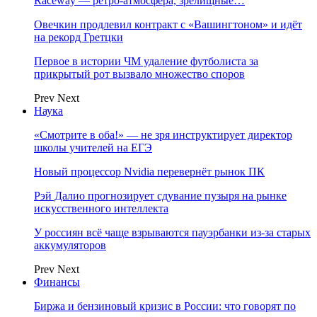
Raceway — ретро‑атмосфера, зрелищные…
Овечкин продлевил контракт с «Вашингтоном» и идёт
на рекорд Гретцки
Первое в истории ЧМ удаление футболиста за
прикрытый рот вызвало множество споров
Prev
Next
Наука
«Смотрите в оба!» — не зря инструктирует директор
школы учителей на ЕГЭ
Новый процессор Nvidia перевернёт рынок ПК
Рэй Далио прогнозирует сдувание пузыря на рынке
искусственного интеллекта
У россиян всё чаще взрываются пауэрбанки из-за старых
аккумуляторов
Prev
Next
Финансы
Биржа и бензиновый кризис в России: что говорят по