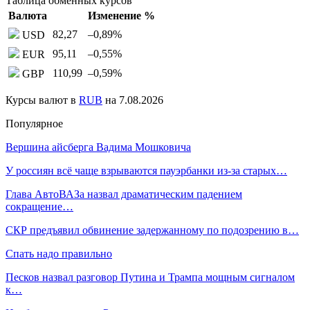
Таблица обменных курсов
Валюта
Изменение %
82,27
–0,89
%
USD
95,11
–0,55
%
EUR
110,99
–0,59
%
GBP
Курсы валют в
RUB
на 7.08.2026
Популярное
Вершина айсберга Вадима Мошковича
У россиян всё чаще взрываются пауэрбанки из-за старых…
Глава АвтоВАЗа назвал драматическим падением
сокращение…
СКР предъявил обвинение задержанному по подозрению в…
Спать надо правильно
Песков назвал разговор Путина и Трампа мощным сигналом
к…