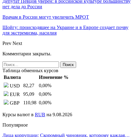
Депутат Певцов уверен: в российской культуре большинству
нет дела до России
Врачам в России могут увеличить МРОТ
Шойгу: происходящее на Украине и в Европе создает почву
для экстремизма, насилия
Prev
Next
Комментарии закрыты.
Таблица обменных курсов
Валюта
Изменение %
82,27
0,00
%
USD
95,09
0,00
%
EUR
110,98
0,00
%
GBP
Курсы валют в
RUB
на 9.08.2026
Популярное
Лица коррупции: Скоромный чиновник, которому каждая…