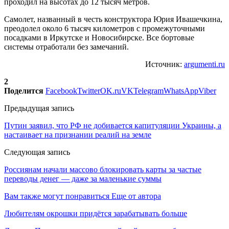
проходил на высотах до 12 тысяч метров.
Самолет, названный в честь конструктора Юрия Ивашечкина,
преодолел около 6 тысяч километров с промежуточными
посадками в Иркутске и Новосибирске. Все бортовые
системы отработали без замечаний.
Источник:
argumenti.ru
2
Поделится
Facebook
Twitter
OK.ru
VK
Telegram
WhatsApp
Viber
Предыдущая запись
Путин заявил, что РФ не добивается капитуляции Украины, а
настаивает на признании реалий на земле
Следующая запись
Россиянам начали массово блокировать карты за частые
переводы денег — даже за маленькие суммы
Вам также могут понравиться
Еще от автора
Любителям окрошки придётся зарабатывать больше