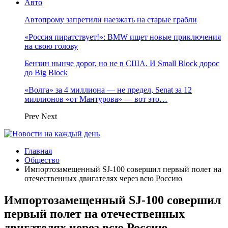
Авто
Автопрому запретили наезжать на старые грабли
«Россия пиратствует!»: BMW ищет новые приключения
на свою голову
Бензин нынче дорог, но не в США. И Small Block дорос
до Big Block
«Волга» за 4 миллиона — не предел, Senat за 12
миллионов «от Мантурова» — вот это…
Prev
Next
Главная
Общество
Импортозамещенный SJ-100 совершил первый полет на
отечественных двигателях через всю Россию
Импортозамещенный SJ-100 совершил
первый полет на отечественных
двигателях через всю Россию