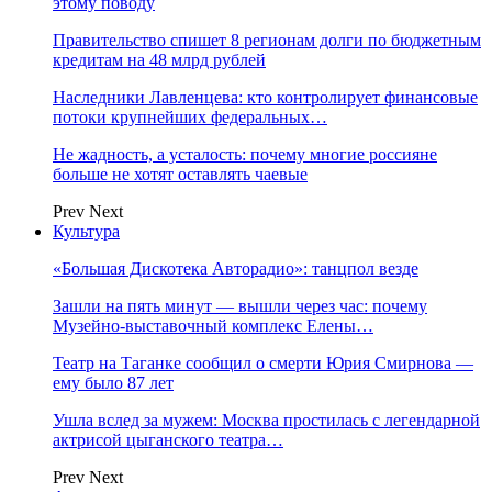
этому поводу
Правительство спишет 8 регионам долги по бюджетным
кредитам на 48 млрд рублей
Наследники Лавленцева: кто контролирует финансовые
потоки крупнейших федеральных…
Не жадность, а усталость: почему многие россияне
больше не хотят оставлять чаевые
Prev
Next
Культура
«Большая Дискотека Авторадио»: танцпол везде
Зашли на пять минут — вышли через час: почему
Музейно-выставочный комплекс Елены…
Театр на Таганке сообщил о смерти Юрия Смирнова —
ему было 87 лет
Ушла вслед за мужем: Москва простилась с легендарной
актрисой цыганского театра…
Prev
Next