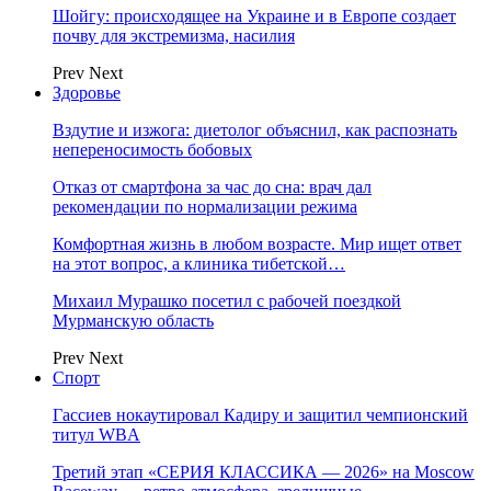
Шойгу: происходящее на Украине и в Европе создает
почву для экстремизма, насилия
Prev
Next
Здоровье
Вздутие и изжога: диетолог объяснил, как распознать
непереносимость бобовых
Отказ от смартфона за час до сна: врач дал
рекомендации по нормализации режима
Комфортная жизнь в любом возрасте. Мир ищет ответ
на этот вопрос, а клиника тибетской…
Михаил Мурашко посетил с рабочей поездкой
Мурманскую область
Prev
Next
Спорт
Гассиев нокаутировал Кадиру и защитил чемпионский
титул WBA
Третий этап «СЕРИЯ КЛАССИКА — 2026» на Moscow