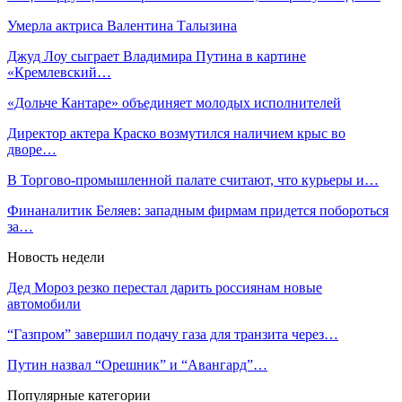
Умерла актриса Валентина Талызина
Джуд Лоу сыграет Владимира Путина в картине
«Кремлевский…
«Дольче Кантаре» объединяет молодых исполнителей
Директор актера Краско возмутился наличием крыс во
дворе…
В Торгово-промышленной палате считают, что курьеры и…
Финаналитик Беляев: западным фирмам придется побороться
за…
Новость недели
Дед Мороз резко перестал дарить россиянам новые
автомобили
“Газпром” завершил подачу газа для транзита через…
Путин назвал “Орешник” и “Авангард”…
Популярные категории