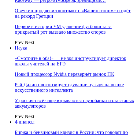
Raceway — ретро‑атмосфера, зрелищные…
Овечкин продлевил контракт с «Вашингтоном» и идёт
на рекорд Гретцки
Первое в истории ЧМ удаление футболиста за
прикрытый рот вызвало множество споров
Prev
Next
Наука
«Смотрите в оба!» — не зря инструктирует директор
школы учителей на ЕГЭ
Новый процессор Nvidia перевернёт рынок ПК
Рэй Далио прогнозирует сдувание пузыря на рынке
искусственного интеллекта
У россиян всё чаще взрываются пауэрбанки из-за старых
аккумуляторов
Prev
Next
Финансы
Биржа и бензиновый кризис в России: что говорят по