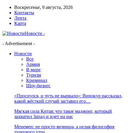
Воскресенье, 9 августа, 2026
Контакты
Лента
Карта
Новости -
- Advertisement -
Новости
Все
Армия
В мире
Туризм
Криминал
Шоу-бизнес
«Проснулся, и чуть не вырвало»: Винокур рассказал,
какой жёсткий случай заставил его…
Мягкая сила Китая: что такое маджонг, который
захватил Запад и идет на нас
Менемен: не просто яичница, а целая философия
турецкого утра