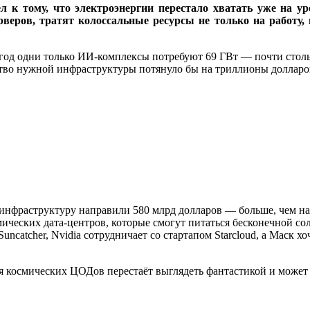
 к тому, что электроэнергии перестало хватать уже на ур
веров, тратят колоссальные ресурсы не только на работу, 
од одни только ИИ-комплексы потребуют 69 ГВт — почти столько
ство нужной инфраструктуры потянуло бы на триллионы долларо
инфраструктуру направили 580 млрд долларов — больше, чем на 
ических дата-центров, которые смогут питаться бесконечной со
catcher, Nvidia сотрудничает со стартапом Starcloud, а Маск хо
я космических ЦОДов перестаёт выглядеть фантастикой и может