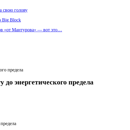
а свою голову
 Big Block
нов «от Мантурова» — вот это…
ого предела
у до энергетического предела