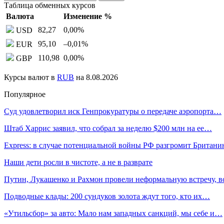
Таблица обменных курсов
Валюта
Изменение %
82,27
0,00
%
USD
95,10
–0,01
%
EUR
110,98
0,00
%
GBP
Курсы валют в
RUB
на 8.08.2026
Популярное
Суд удовлетворил иск Генпрокуратуры о передаче аэропорта…
Штаб Харрис заявил, что собрал за неделю $200 млн на ее…
Express: в случае потенциальной войны РФ разгромит Брита
Наши дети росли в чистоте, а не в разврате
Путин, Лукашенко и Рахмон провели неформальную встречу, 
Подводные клады: 200 сундуков золота ждут того, кто их…
«Утильсбор» за авто: Мало нам западных санкций, мы себе и…