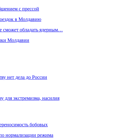
бщением с прессой
поездок в Молдавию
не сможет обладать ядерным…
мики Молдавии
ву нет дела до России
ву для экстремизма, насилия
переносимость бобовых
и по нормализации режима