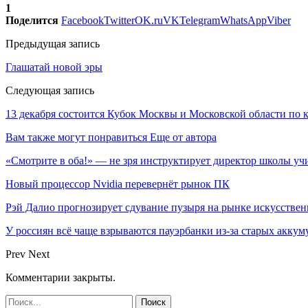
1
Поделится
Facebook
Twitter
OK.ru
VK
Telegram
WhatsApp
Viber
Предыдущая запись
Глашатай новой эры
Следующая запись
13 декабря состоится Кубок Москвы и Московской области по 
Вам также могут понравиться
Еще от автора
«Смотрите в оба!» — не зря инструктирует директор школы уч
Новый процессор Nvidia перевернёт рынок ПК
Рэй Далио прогнозирует сдувание пузыря на рынке искусствен
У россиян всё чаще взрываются пауэрбанки из-за старых аккум
Prev
Next
Комментарии закрыты.