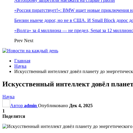
Автопрому запретили наезжать на старые грабли
«Россия пиратствует!»: BMW ищет новые приключения н
Бензин нынче дорог, но не в США. И Small Block дорос до
«Волга» за 4 миллиона — не предел, Senat за 12 миллио
Prev
Next
Главная
Наука
Искусственный интеллект довёл планету до энергетическ
Искусственный интеллект довёл планет
Наука
Автор
admin
Опубликовано
Дек 4, 2025
1
Поделится