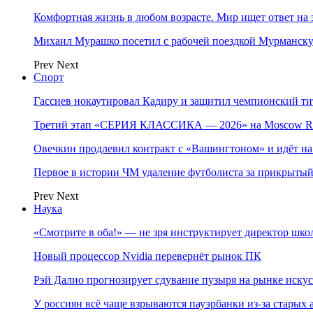
Комфортная жизнь в любом возрасте. Мир ищет ответ на 
Михаил Мурашко посетил с рабочей поездкой Мурманску
Prev
Next
Спорт
Гассиев нокаутировал Кадиру и защитил чемпионский 
Третий этап «СЕРИЯ КЛАССИКА — 2026» на Moscow Ra
Овечкин продлевил контракт с «Вашингтоном» и идёт на
Первое в истории ЧМ удаление футболиста за прикрытый
Prev
Next
Наука
«Смотрите в оба!» — не зря инструктирует директор шк
Новый процессор Nvidia перевернёт рынок ПК
Рэй Далио прогнозирует сдувание пузыря на рынке иску
У россиян всё чаще взрываются пауэрбанки из-за старых