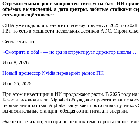
Стремительный рост мощностей систем на базе ИИ привёл
объёмов вычислений, а дата-центры, забитые стойками сер
ситуацию ещё тяжелее.
США уже подошли к энергетическому пределу: с 2025 по 2028 г
ГВт, то есть в мощности нескольких десятков АЭС. Строитель
Сейчас читают:
«Смотрите в оба!» — не зря инструктирует директор школы…
Июл 8, 2026
Новый процессор Nvidia перевернёт рынок ПК
Июн 25, 2026
При этом инвестиции в ИИ продолжают расти. В 2025 году на 
Безос и руководители Alphabet обсуждают проектирование косм
первые инициативы: Alphabet запускает прототипы спутников Sun
вычислительные станции, обещая сотни гигаватт энергии.
Эксперты считают, что при нынешних темпах роста спроса иде