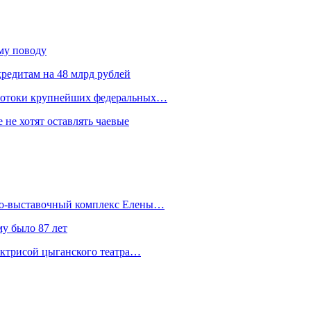
ому поводу
редитам на 48 млрд рублей
 потоки крупнейших федеральных…
 не хотят оставлять чаевые
йно-выставочный комплекс Елены…
у было 87 лет
актрисой цыганского театра…