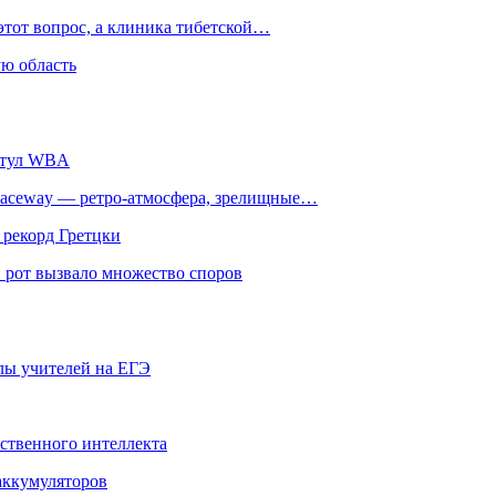
этот вопрос, а клиника тибетской…
ю область
титул WBA
ceway — ретро‑атмосфера, зрелищные…
 рекорд Гретцки
 рот вызвало множество споров
олы учителей на ЕГЭ
сственного интеллекта
 аккумуляторов