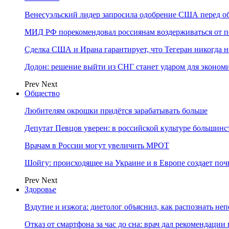
Венесуэльский лидер запросила одобрение США перед о
МИД РФ порекомендовал россиянам воздерживаться от 
Сделка США и Ирана гарантирует, что Тегеран никогда 
Додон: решение выйти из СНГ станет ударом для эконо
Prev
Next
Общество
Любителям окрошки придётся зарабатывать больше
Депутат Певцов уверен: в российской культуре большинст
Врачам в России могут увеличить МРОТ
Шойгу: происходящее на Украине и в Европе создает поч
Prev
Next
Здоровье
Вздутие и изжога: диетолог объяснил, как распознать не
Отказ от смартфона за час до сна: врач дал рекомендаци