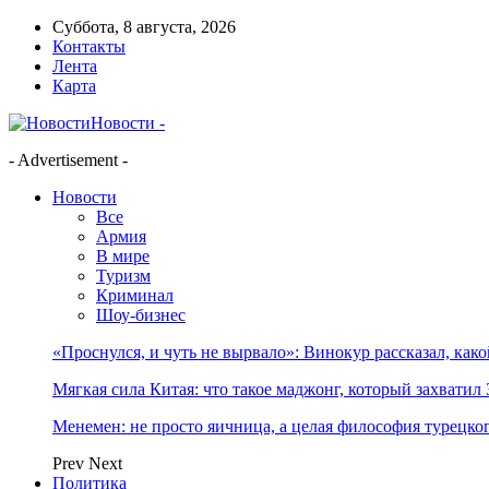
Суббота, 8 августа, 2026
Контакты
Лента
Карта
Новости -
- Advertisement -
Новости
Все
Армия
В мире
Туризм
Криминал
Шоу-бизнес
«Проснулся, и чуть не вырвало»: Винокур рассказал, как
Мягкая сила Китая: что такое маджонг, который захватил 
Менемен: не просто яичница, а целая философия турецког
Prev
Next
Политика