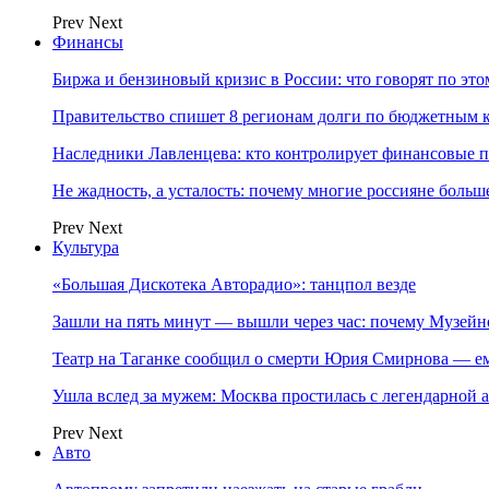
Prev
Next
Финансы
Биржа и бензиновый кризис в России: что говорят по эт
Правительство спишет 8 регионам долги по бюджетным к
Наследники Лавленцева: кто контролирует финансовые
Не жадность, а усталость: почему многие россияне больше
Prev
Next
Культура
«Большая Дискотека Авторадио»: танцпол везде
Зашли на пять минут — вышли через час: почему Музе
Театр на Таганке сообщил о смерти Юрия Смирнова — ем
Ушла вслед за мужем: Москва простилась с легендарной 
Prev
Next
Авто