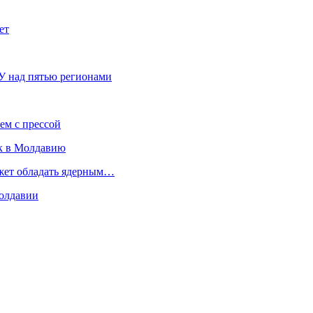
ет
У над пятью регионами
ем с прессой
к в Молдавию
ожет обладать ядерным…
Молдавии