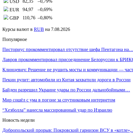
82,35
–0,79
%
USD
94,97
–0,69
%
EUR
110,76
–0,80
%
GBP
Курсы валют в
RUB
на 7.08.2026
Популярное
Писториус прокомментировал отсутствие шефа Пентагона на
Лавров прокомментировал присоединение Белоруссии к БРИК
Клинцевич: Решение не рушить мосты и коммуникации — час
Пекин рулит: автомобили из Китая захватили дороги в России
Байден разрешил Украине удары по России дальнобойными…
Мир сошёл с ума в погоне за спутниковым интернетом
“Хезболла” нанесла массированный удар по Израилю
Новость недели
Добропольский прорыв: Покровский гарнизон ВСУ в «котле»