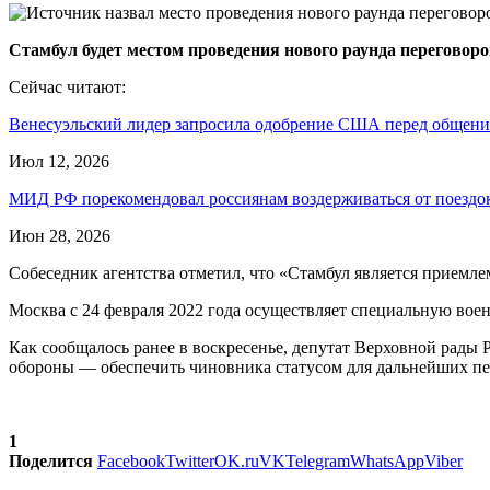
Стамбул будет местом проведения нового раунда переговор
Сейчас читают:
Венесуэльский лидер запросила одобрение США перед общен
Июл 12, 2026
МИД РФ порекомендовал россиянам воздерживаться от поезд
Июн 28, 2026
Собеседник агентства отметил, что «Стамбул является приемл
Москва с 24 февраля 2022 года осуществляет специальную во
Как сообщалось ранее в воскресенье, депутат Верховной рады
обороны — обеспечить чиновника статусом для дальнейших пе
1
Поделится
Facebook
Twitter
OK.ru
VK
Telegram
WhatsApp
Viber