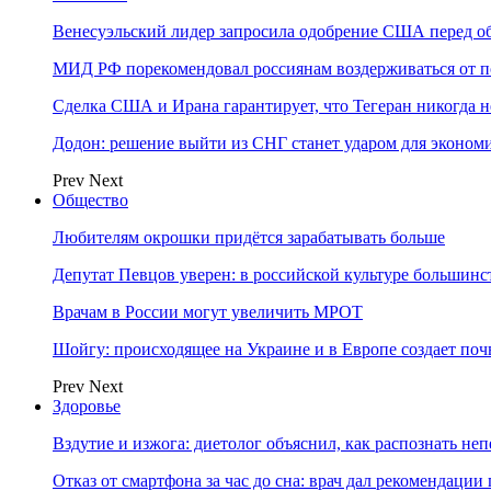
Венесуэльский лидер запросила одобрение США перед о
МИД РФ порекомендовал россиянам воздерживаться от 
Сделка США и Ирана гарантирует, что Тегеран никогда 
Додон: решение выйти из СНГ станет ударом для эконо
Prev
Next
Общество
Любителям окрошки придётся зарабатывать больше
Депутат Певцов уверен: в российской культуре большинст
Врачам в России могут увеличить МРОТ
Шойгу: происходящее на Украине и в Европе создает поч
Prev
Next
Здоровье
Вздутие и изжога: диетолог объяснил, как распознать не
Отказ от смартфона за час до сна: врач дал рекомендаци