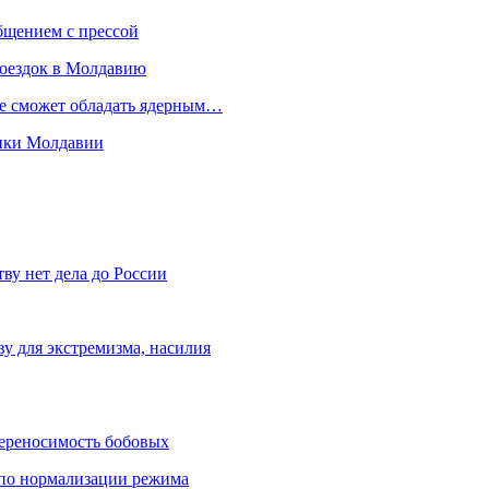
бщением с прессой
поездок в Молдавию
не сможет обладать ядерным…
мики Молдавии
ву нет дела до России
ву для экстремизма, насилия
переносимость бобовых
и по нормализации режима