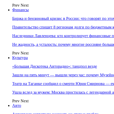
Prev
Next
Финансы
Биржа и бензиновый кризис в России: что говорят по эт
Правительство спишет 8 регионам долги по бюджетным к
Наследники Лавленцева: кто контролирует финансовые
Не жадность, а усталость: почему многие россияне больше
Prev
Next
Культура
«Большая Дискотека Авторадио»: танцпол везде
Зашли на пять минут — вышли через час: почему Музе
Театр на Таганке сообщил о смерти Юрия Смирнова — ем
Ушла вслед за мужем: Москва простилась с легендарной 
Prev
Next
Авто