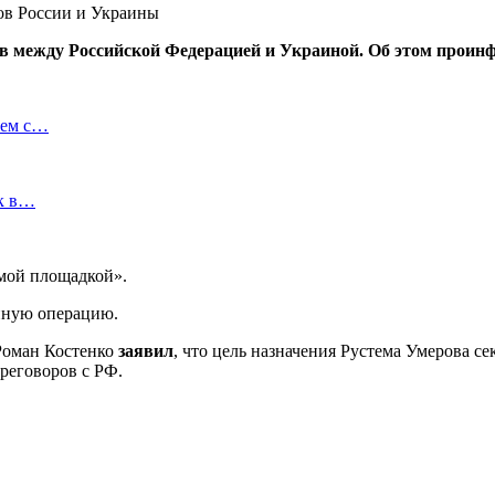
ов между Российской Федерацией и Украиной. Об этом проин
ием с…
ок в…
емой площадкой».
енную операцию.
 Роман Костенко
заявил
, что цель назначения Рустема Умерова с
реговоров с РФ.