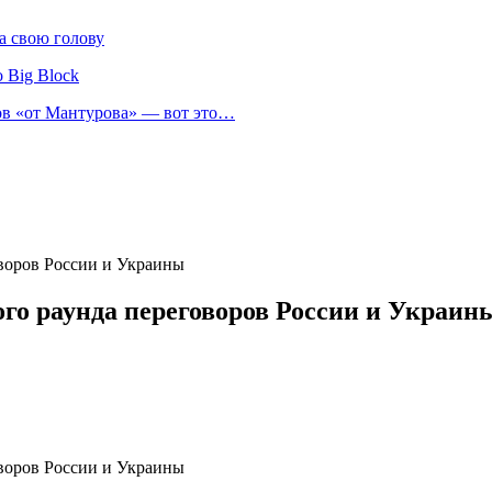
а свою голову
 Big Block
нов «от Мантурова» — вот это…
оворов России и Украины
ого раунда переговоров России и Украин
оворов России и Украины