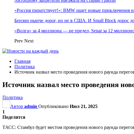
Автопрому запретили наезжать на старые грабли
«Россия пиратствует!»: BMW ищет новые приключения н
Бензин нынче дорог, но не в США. И Small Block дорос до
«Волга» за 4 миллиона — не предел, Senat за 12 миллио
Prev
Next
Главная
Политика
Источник назвал место проведения нового раунда перег
Источник назвал место проведения нов
Политика
Автор
admin
Опубликовано
Июл 21, 2025
1
Поделится
ТАСС: Стамбул будет местом проведения нового раунда перег