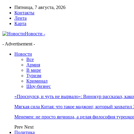
Пятница, 7 августа, 2026
Контакты
Лента
Карта
Новости -
- Advertisement -
Новости
Все
Армия
В мире
Туризм
Криминал
Шоу-бизнес
«Проснулся, и чуть не вырвало»: Винокур рассказал, как
Мягкая сила Китая: что такое маджонг, который захватил 
Менемен: не просто яичница, а целая философия турецког
Prev
Next
Политика