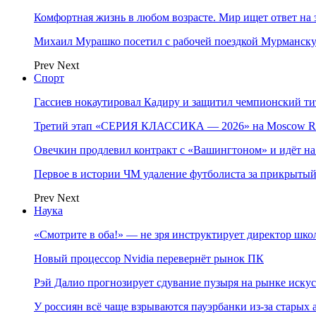
Комфортная жизнь в любом возрасте. Мир ищет ответ на 
Михаил Мурашко посетил с рабочей поездкой Мурманску
Prev
Next
Спорт
Гассиев нокаутировал Кадиру и защитил чемпионский 
Третий этап «СЕРИЯ КЛАССИКА — 2026» на Moscow Ra
Овечкин продлевил контракт с «Вашингтоном» и идёт на
Первое в истории ЧМ удаление футболиста за прикрытый
Prev
Next
Наука
«Смотрите в оба!» — не зря инструктирует директор шк
Новый процессор Nvidia перевернёт рынок ПК
Рэй Далио прогнозирует сдувание пузыря на рынке иску
У россиян всё чаще взрываются пауэрбанки из-за старых