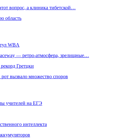
этот вопрос, а клиника тибетской…
ю область
титул WBA
ceway — ретро‑атмосфера, зрелищные…
 рекорд Гретцки
 рот вызвало множество споров
олы учителей на ЕГЭ
сственного интеллекта
 аккумуляторов