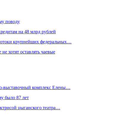
ому поводу
редитам на 48 млрд рублей
 потоки крупнейших федеральных…
 не хотят оставлять чаевые
йно-выставочный комплекс Елены…
у было 87 лет
актрисой цыганского театра…