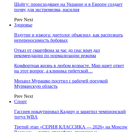
Шойгу: происходящее на Украине и в Европе создает
почву для экстремизма, насилия
Prev
Next
Здоровье
Вздутие и изжога: диетолог объяснил, как распознать
непереносимость бобовых
Отказ от смартфона за час до сна: врач дал
рекомендации по нормализации режима
Комфортная жизнь в любом возрасте. Мир ищет ответ
на этот вопрос, а клиника тибетской…
Михаил Мурашко посетил с рабочей поездкой
Мурманскую область
Prev
Next
Спорт
Гассиев нокаутировал Кадиру и защитил чемпионский
титул WBA
Третий этап «СЕРИЯ КЛАССИКА — 2026» на Moscow