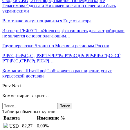
Сводки СВО, 2 сентября, главное: Почему на карте
Герасимова Одесса и Николаев внезапно перестали быть
украинскими
Вам также могут понравиться
Еще от автора
Эксперт ГЕФЕСТ: «Энергоэффективность для застройщиков
не является основополагающим…
Грузоперевозки 5 тонн по Москве и регионам России
РЈРёС‚РєРѕС„С„ РЅР°Р·РІР°Р» РїРµСЂРµРіРѕРІРѕСЂС‹ СЃ
Р”РјРёС‚СЂРёРµРІС‹Рј…
Компания “ШтатПроф” объявляет о расширении услуг
курьерской доставки
Prev
Next
Комментарии закрыты.
Таблица обменных курсов
Валюта
Изменение %
82,27
0,00
%
USD