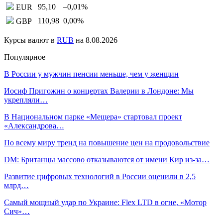
95,10
–0,01
%
EUR
110,98
0,00
%
GBP
Курсы валют в
RUB
на 8.08.2026
Популярное
В России у мужчин пенсии меньше, чем у женщин
Иосиф Пригожин о концертах Валерии в Лондоне: Мы
укрепляли…
В Национальном парке «Мещера» стартовал проект
«Александрова…
По всему миру тренд на повышение цен на продовольствие
DM: Британцы массово отказываются от имени Кир из-за…
Развитие цифровых технологий в России оценили в 2,5
млрд…
Самый мощный удар по Украине: Flex LTD в огне, «Мотор
Сич»…