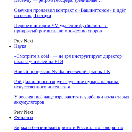
Raceway — ретро‑атмосфера, зрелищные…
Овечкин продлевил контракт с «Вашингтоном» и идёт
на рекорд Гретцки
Первое в истории ЧМ удаление футболиста за
прикрытый рот вызвало множество споров
Prev
Next
Наука
«Смотрите в оба!» — не зря инструктирует директор
школы учителей на ЕГЭ
Новый процессор Nvidia перевернёт рынок ПК
Рэй Далио прогнозирует сдувание пузыря на рынке
искусственного интеллекта
У россиян всё чаще взрываются пауэрбанки из-за старых
аккумуляторов
Prev
Next
Финансы
Биржа и бензиновый кризис в России: что говорят по