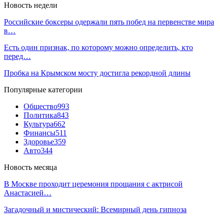
Новость недели
Российские боксеры одержали пять побед на первенстве мира
в…
Есть один признак, по которому можно определить, кто
перед…
Пробка на Крымском мосту достигла рекордной длины
Популярные категории
Общество
993
Политика
843
Культура
662
Финансы
511
Здоровье
359
Авто
344
Новость месяца
В Москве проходит церемония прощания с актрисой
Анастасией…
Загадочный и мистический: Всемирный день гипноза