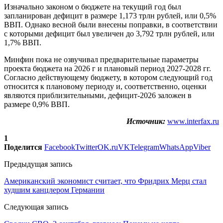
Изначально законом о бюджете на текущий год был
запланирован дефицит в размере 1,173 трлн рублей, или 0,5%
ВВП. Однако весной были внесены поправки, в соответствии
с которыми дефицит был увеличен до 3,792 трлн рублей, или
1,7% ВВП.
Минфин пока не озвучивал предварительные параметры
проекта бюджета на 2026 г и плановый период 2027-2028 гг.
Согласно действующему бюджету, в котором следующий год
относится к плановому периоду и, соответственно, оценки
являются приблизительными, дефицит-2026 заложен в
размере 0,9% ВВП.
Источник:
www.interfax.ru
1
Поделится
Facebook
Twitter
OK.ru
VK
Telegram
WhatsApp
Viber
Предыдущая запись
Американский экономист считает, что Фридрих Мерц стал
худшим канцлером Германии
Следующая запись