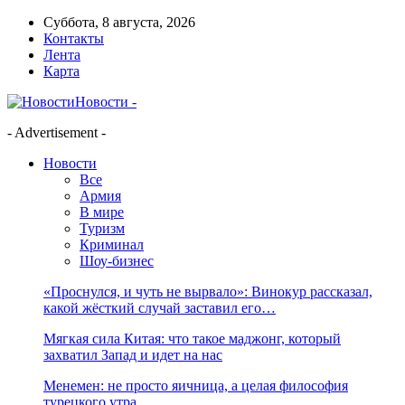
Суббота, 8 августа, 2026
Контакты
Лента
Карта
Новости -
- Advertisement -
Новости
Все
Армия
В мире
Туризм
Криминал
Шоу-бизнес
«Проснулся, и чуть не вырвало»: Винокур рассказал,
какой жёсткий случай заставил его…
Мягкая сила Китая: что такое маджонг, который
захватил Запад и идет на нас
Менемен: не просто яичница, а целая философия
турецкого утра