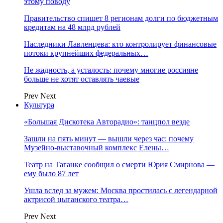
этому поводу
Правительство спишет 8 регионам долги по бюджетным
кредитам на 48 млрд рублей
Наследники Лавленцева: кто контролирует финансовые
потоки крупнейших федеральных…
Не жадность, а усталость: почему многие россияне
больше не хотят оставлять чаевые
Prev
Next
Культура
«Большая Дискотека Авторадио»: танцпол везде
Зашли на пять минут — вышли через час: почему
Музейно-выставочный комплекс Елены…
Театр на Таганке сообщил о смерти Юрия Смирнова —
ему было 87 лет
Ушла вслед за мужем: Москва простилась с легендарной
актрисой цыганского театра…
Prev
Next