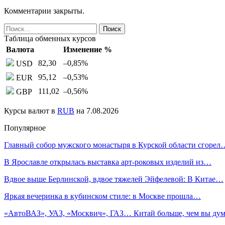
Комментарии закрыты.
Таблица обменных курсов
Валюта
Изменение %
82,30
–0,85
%
USD
95,12
–0,53
%
EUR
111,02
–0,56
%
GBP
Курсы валют в
RUB
на 7.08.2026
Популярное
Главный собор мужского монастыря в Курской области сгорел
В Ярославле открылась выставка арт-роковых изделий из…
Вдвое выше Берлинской, вдвое тяжелей Эйфелевой: В Китае…
Яркая вечеринка в кубинском стиле: в Москве прошла…
«АвтоВАЗ», УАЗ, «Москвич», ГАЗ… Китай больше, чем вы дум