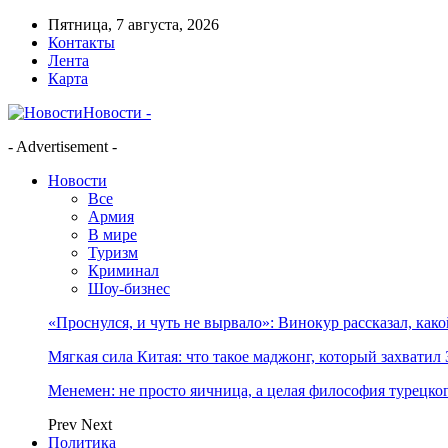
Пятница, 7 августа, 2026
Контакты
Лента
Карта
Новости -
- Advertisement -
Новости
Все
Армия
В мире
Туризм
Криминал
Шоу-бизнес
«Проснулся, и чуть не вырвало»: Винокур рассказал, как
Мягкая сила Китая: что такое маджонг, который захватил 
Менемен: не просто яичница, а целая философия турецког
Prev
Next
Политика