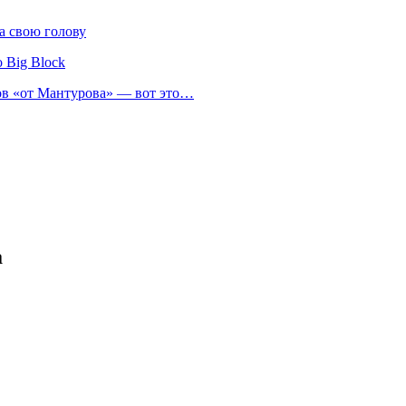
а свою голову
 Big Block
нов «от Мантурова» — вот это…
а