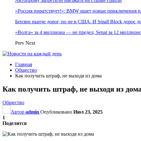
Автопрому запретили наезжать на старые грабли
«Россия пиратствует!»: BMW ищет новые приключения н
Бензин нынче дорог, но не в США. И Small Block дорос до
«Волга» за 4 миллиона — не предел, Senat за 12 миллио
Prev
Next
Главная
Общество
Как получить штраф, не выходя из дома
Как получить штраф, не выходя из дом
Общество
Автор
admin
Опубликовано
Июл 23, 2025
1
Поделится