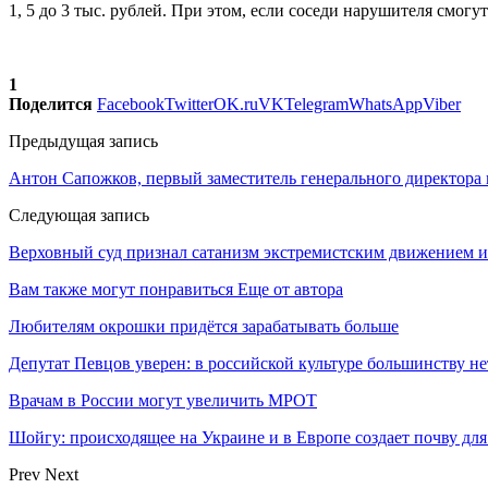
1, 5 до 3 тыс. рублей. При этом, если соседи нарушителя смогу
1
Поделится
Facebook
Twitter
OK.ru
VK
Telegram
WhatsApp
Viber
Предыдущая запись
Антон Сапожков, первый заместитель генерального директора
Следующая запись
Верховный суд признал сатанизм экстремистским движением и
Вам также могут понравиться
Еще от автора
Любителям окрошки придётся зарабатывать больше
Депутат Певцов уверен: в российской культуре большинству не
Врачам в России могут увеличить МРОТ
Шойгу: происходящее на Украине и в Европе создает почву для
Prev
Next