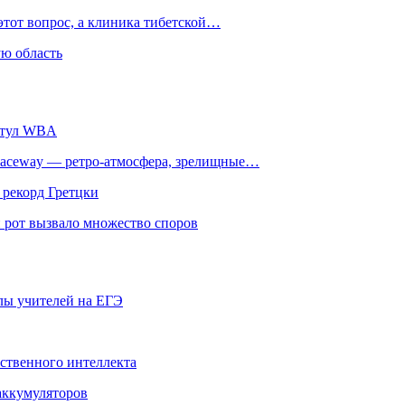
этот вопрос, а клиника тибетской…
ю область
титул WBA
ceway — ретро‑атмосфера, зрелищные…
 рекорд Гретцки
 рот вызвало множество споров
олы учителей на ЕГЭ
сственного интеллекта
 аккумуляторов