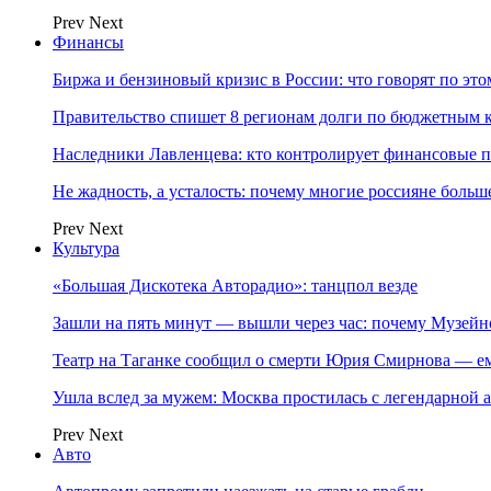
Prev
Next
Финансы
Биржа и бензиновый кризис в России: что говорят по эт
Правительство спишет 8 регионам долги по бюджетным к
Наследники Лавленцева: кто контролирует финансовые
Не жадность, а усталость: почему многие россияне больше
Prev
Next
Культура
«Большая Дискотека Авторадио»: танцпол везде
Зашли на пять минут — вышли через час: почему Музе
Театр на Таганке сообщил о смерти Юрия Смирнова — ем
Ушла вслед за мужем: Москва простилась с легендарной 
Prev
Next
Авто