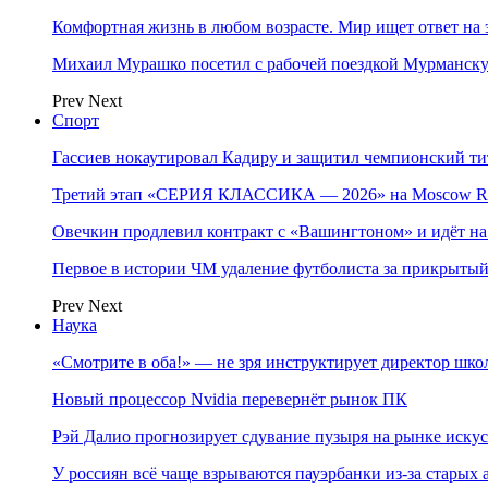
Комфортная жизнь в любом возрасте. Мир ищет ответ на 
Михаил Мурашко посетил с рабочей поездкой Мурманску
Prev
Next
Спорт
Гассиев нокаутировал Кадиру и защитил чемпионский 
Третий этап «СЕРИЯ КЛАССИКА — 2026» на Moscow Ra
Овечкин продлевил контракт с «Вашингтоном» и идёт на
Первое в истории ЧМ удаление футболиста за прикрытый
Prev
Next
Наука
«Смотрите в оба!» — не зря инструктирует директор шк
Новый процессор Nvidia перевернёт рынок ПК
Рэй Далио прогнозирует сдувание пузыря на рынке иску
У россиян всё чаще взрываются пауэрбанки из-за старых