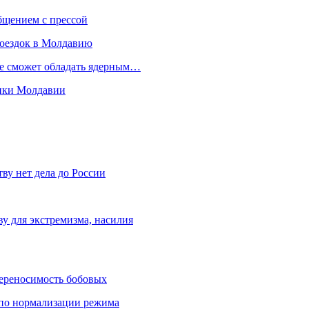
бщением с прессой
поездок в Молдавию
не сможет обладать ядерным…
мики Молдавии
ву нет дела до России
ву для экстремизма, насилия
переносимость бобовых
и по нормализации режима