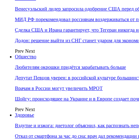
Венесуэльский лидер запросила одобрение США перед о
МИД РФ порекомендовал россиянам воздерживаться от 
Сделка США и Ирана гарантирует, что Тегеран никогда 
Додон: решение выйти из СНГ станет ударом для эконо
Prev
Next
Общество
Любителям окрошки придётся зарабатывать больше
Депутат Певцов уверен: в российской культуре большинст
Врачам в России могут увеличить МРОТ
Шойгу: происходящее на Украине и в Европе создает поч
Prev
Next
Здоровье
Вздутие и изжога: диетолог объяснил, как распознать не
Отказ от смартфона за час до сна: врач дал рекомендаци