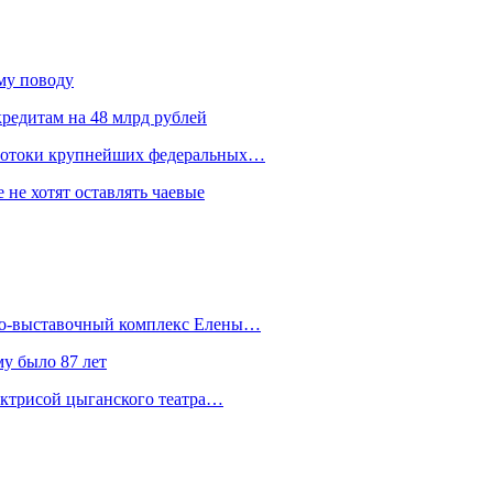
ому поводу
редитам на 48 млрд рублей
 потоки крупнейших федеральных…
 не хотят оставлять чаевые
йно-выставочный комплекс Елены…
у было 87 лет
актрисой цыганского театра…