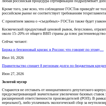
любая российская процедура сертификации подразумевает допо
Кроме того, уже ясно, что соблюдение ГОСТов приведёт не толь
российском рынке не соответствует требованиям техрегламента
С принятием закона о «съедобных» ГОСТах также будет узаконен
Космический продуктовый ценовой рывок, безусловно, отразит
около 15–20% от общего ВВП страны да плюс растениеводство
Сейчас читают:
Биржа и бензиновый кризис в России: что говорят по этому…
Июл 10, 2026
Правительство спишет 8 регионам долги по бюджетным кред
Июн 27, 2026
Золотой мусор
Стараются не отставать от инициативного депутатского корпу
предусматривающий значительное увеличение базовых ставок э
расширенной ответственности производителей (РОП). В рамка
нереально!), либо уплачивать экологический сбор за неутилиз