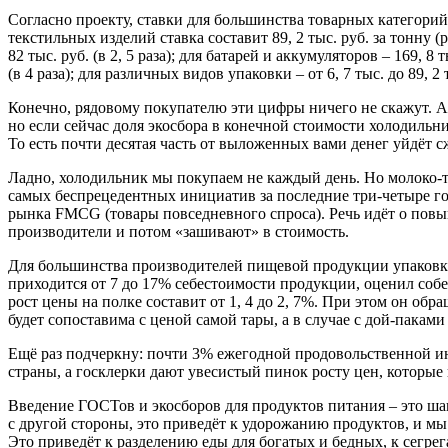
Согласно проекту, ставки для большинства товарных категорий
текстильных изделий ставка составит 89, 2 тыс. руб. за тонну (р
82 тыс. руб. (в 2, 5 раза); для батарей и аккумуляторов – 169, 8 
(в 4 раза); для различных видов упаковки – от 6, 7 тыс. до 89, 2
Конечно, рядовому покупателю эти цифры ничего не скажут. А 
но если сейчас доля экосбора в конечной стоимости холодильник
То есть почти десятая часть от выложенных вами денег уйдёт с
Ладно, холодильник мы покупаем не каждый день. Но молоко-т
самых беспрецедентных инициатив за последние три-четыре го
рынка FMCG (товары повседневного спроса). Речь идёт о повыш
производители и потом «зашивают» в стоимость.
Для большинства производителей пищевой продукции упаковка –
приходится от 7 до 17% себестоимости продукции, оценил соб
рост цены на полке составит от 1, 4 до 2, 7%. При этом он о
будет сопоставима с ценой самой тары, а в случае с дой-пакам
Ещё раз подчеркну: почти 3% ежегодной продовольственной и
страны, а госклерки дают увесистый пинок росту цен, которые
Введение ГОСТов и экосборов для продуктов питания – это шаг
с другой стороны, это приведёт к удорожанию продуктов, и мы 
Это приведёт к разделению еды для богатых и бедных, к сегрега