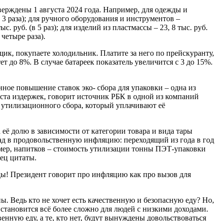
верждены 1 августа 2024 года. Например, для одежды и
(в 3 раза); для ручного оборудования и инструментов –
тыс. руб. (в 5 раз); для изделий из пластмассы – 23, 8 тыс. руб.
 четыре раза).
ик, покупаете холодильник. Платите за него по прейскуранту,
т до 8%. В случае батареек показатель увеличится с 3 до 15%.
ное повышение ставок эко- сбора для упаковки – одна из
оста издержек, говорит источник РБК в одной из компаний
 утилизационного сбора, который уплачивают её
её долю в зависимости от категории товара и вида тары
лад в продовольственную инфляцию: переходящий из года в год
ример, напитков – стоимость утилизации тонны ПЭТ-упаковки
нец цитаты.
ы! Президент говорит про инфляцию как про вызов для
. Ведь кто не хочет есть качественную и безопасную еду? Но,
 становится всё более сложно для людей с низкими доходами.
венную еду, а те, кто нет, будут вынуждены довольствоваться