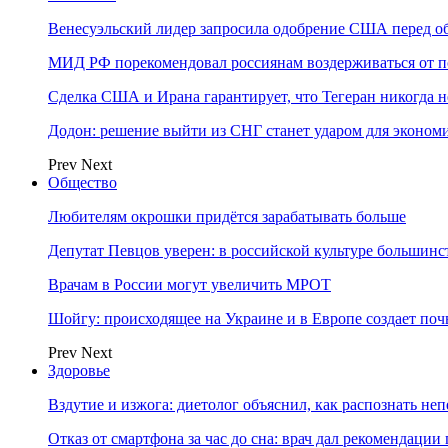
Венесуэльский лидер запросила одобрение США перед о
МИД РФ порекомендовал россиянам воздерживаться от 
Сделка США и Ирана гарантирует, что Тегеран никогда 
Додон: решение выйти из СНГ станет ударом для эконо
Prev
Next
Общество
Любителям окрошки придётся зарабатывать больше
Депутат Певцов уверен: в российской культуре большинст
Врачам в России могут увеличить МРОТ
Шойгу: происходящее на Украине и в Европе создает поч
Prev
Next
Здоровье
Вздутие и изжога: диетолог объяснил, как распознать не
Отказ от смартфона за час до сна: врач дал рекомендаци