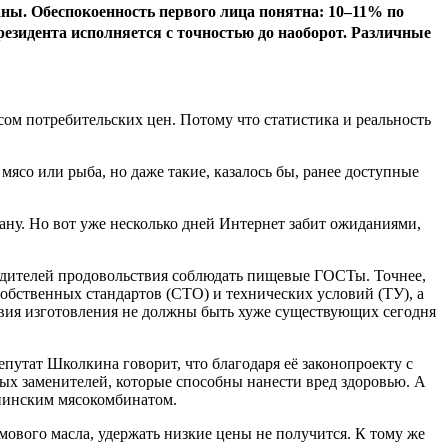
ны. Обеспокоенность первого лица понятна: 10–11% по
резидента исполняется с точностью до наоборот. Различные
сом потребительских цен. Потому что статистика и реальность
 мясо или рыба, но даже такие, казалось бы, ранее доступные
ну. Но вот уже несколько дней Интернет забит ожиданиями,
водителей продовольствия соблюдать пищевые ГОСТы. Точнее,
обственных стандартов (СТО) и технических условий (ТУ), а
вия изготовления не должны быть хуже существующих сегодня
епутат Школкина говорит, что благодаря её законопроекту с
вых заменителей, которые способны нанести вред здоровью. А
юпинским мясокомбинатом.
ьмового масла, удержать низкие цены не получится. К тому же