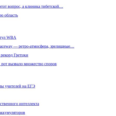
этот вопрос, а клиника тибетской…
ю область
титул WBA
ceway — ретро‑атмосфера, зрелищные…
 рекорд Гретцки
 рот вызвало множество споров
олы учителей на ЕГЭ
сственного интеллекта
 аккумуляторов