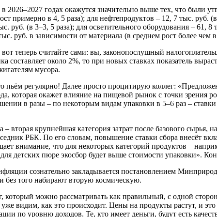
 в 2026–2027 годах окажутся значительно выше тех, что были ут
ост примерно в 4, 5 раза); для нефтепродуктов – 12, 7 тыс. руб. 
тыс. руб. (в 3–3, 5 раза); для осветительного оборудования – 61, 8 
 тыс. руб. в зависимости от материала (в среднем рост более чем в
вот теперь считайте сами: вы, законопослушный налогоплательщ
а составляет около 2%, то при новых ставках показатель вырасте
жигателям мусора.
о пьём регулярно! Далее просто процитирую коллег: «Предложен
да, которая окажет влияние на пищевой рынок с точки зрения р
ении в разы – по некоторым видам упаковки в 5–6 раз – ставки
 вторая крупнейшая категория затрат после базового сырья, на 
еседник РБК. По его словам, повышение ставки сбора внесёт вк
бращает внимание, что для некоторых категорий продуктов – нап
и для детских пюре экосбор будет выше стоимости упаковки». Ко
нфляции сознательно закладывается постановлением Минприрод
 и без того набирают вторую космическую.
, который можно рассматривать как правильный, с одной стороны
уже видим, как это происходит. Цены на продукты растут, и это
ции по уровню доходов. Те, кто имеет деньги, будут есть качест