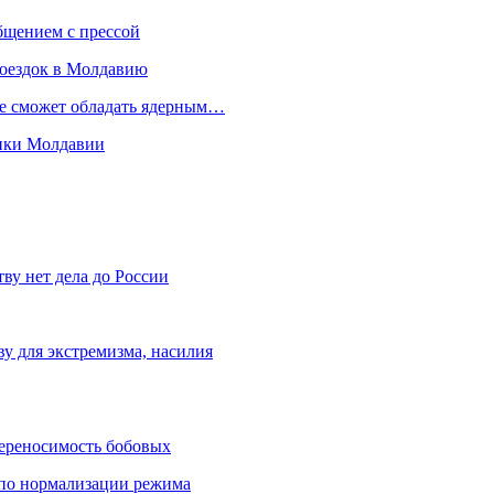
бщением с прессой
поездок в Молдавию
не сможет обладать ядерным…
мики Молдавии
ву нет дела до России
ву для экстремизма, насилия
переносимость бобовых
и по нормализации режима