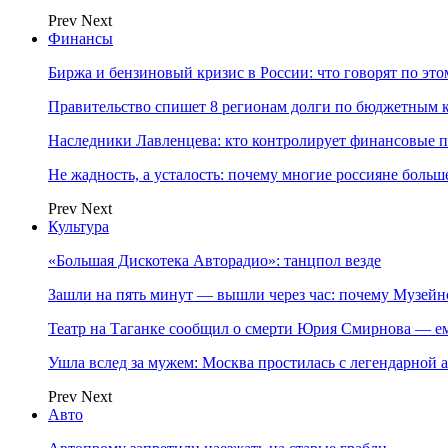
Prev
Next
Финансы
Биржа и бензиновый кризис в России: что говорят по эт
Правительство спишет 8 регионам долги по бюджетным к
Наследники Лавленцева: кто контролирует финансовые
Не жадность, а усталость: почему многие россияне больше
Prev
Next
Культура
«Большая Дискотека Авторадио»: танцпол везде
Зашли на пять минут — вышли через час: почему Музе
Театр на Таганке сообщил о смерти Юрия Смирнова — ем
Ушла вслед за мужем: Москва простилась с легендарной 
Prev
Next
Авто