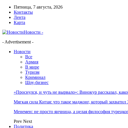
Пятница, 7 августа, 2026
Контакты
Лента
Карта
Новости -
- Advertisement -
Новости
Все
Армия
В мире
Туризм
Криминал
Шоу-бизнес
«Проснулся, и чуть не вырвало»: Винокур рассказал, как
Мягкая сила Китая: что такое маджонг, который захватил 
Менемен: не просто яичница, а целая философия турецког
Prev
Next
Политика