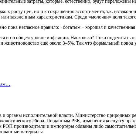
лнительные затраты, которые, естественно, будут переложены на
ко к росту цен, но и к сокращению ассортимента, т.к. из законо
 или заявленным характеристикам. Среди «молочки» доля такого
о пока негласное правило: «богатым – хорошая и качественная е
ся и на общем уровне инфляции. Насколько? Пока подсчитать н
 и животноводство ещё около 3–5%. Так что формальный повод 
итам…
са и органы исполнительной власти. Министерство природных ре
кологического сбора. По данным РБК, изменения коснутся прак
х РОП производители и импортёры обязаны либо самостоятельно
ированные материалы.