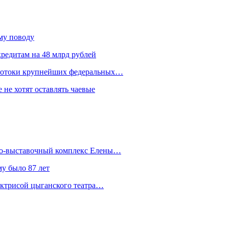
ому поводу
редитам на 48 млрд рублей
 потоки крупнейших федеральных…
 не хотят оставлять чаевые
йно-выставочный комплекс Елены…
у было 87 лет
актрисой цыганского театра…