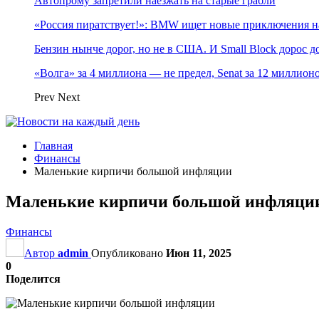
Автопрому запретили наезжать на старые грабли
«Россия пиратствует!»: BMW ищет новые приключения н
Бензин нынче дорог, но не в США. И Small Block дорос до
«Волга» за 4 миллиона — не предел, Senat за 12 миллио
Prev
Next
Главная
Финансы
Маленькие кирпичи большой инфляции
Маленькие кирпичи большой инфляци
Финансы
Автор
admin
Опубликовано
Июн 11, 2025
0
Поделится