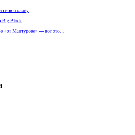
а свою голову
 Big Block
нов «от Мантурова» — вот это…
и