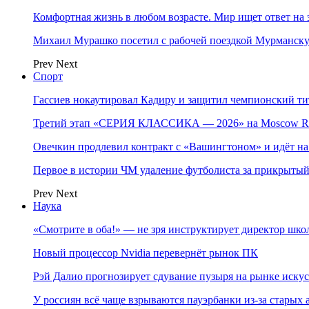
Комфортная жизнь в любом возрасте. Мир ищет ответ на 
Михаил Мурашко посетил с рабочей поездкой Мурманску
Prev
Next
Спорт
Гассиев нокаутировал Кадиру и защитил чемпионский 
Третий этап «СЕРИЯ КЛАССИКА — 2026» на Moscow Ra
Овечкин продлевил контракт с «Вашингтоном» и идёт на
Первое в истории ЧМ удаление футболиста за прикрытый
Prev
Next
Наука
«Смотрите в оба!» — не зря инструктирует директор шк
Новый процессор Nvidia перевернёт рынок ПК
Рэй Далио прогнозирует сдувание пузыря на рынке иску
У россиян всё чаще взрываются пауэрбанки из-за старых