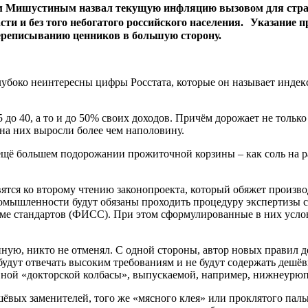
ром Мишустиным назвал текущую инфляцию вызовом для стра
и и без того небогатого российского населения. Указание п
ереписыванию ценников в большую сторону.
глубоко неинтересны цифры Росстата, которые он называет индек
 до 40, а то и до 50% своих доходов. Причём дорожает не только
 на них выросли более чем наполовину.
щё большем подорожании прожиточной корзины – как соль на ра
овятся ко второму чтению законопроекта, который обяжет произ
ромышленности будут обязаны проходить процедуру экспертизы с
ме стандартов (ФИСС). При этом сформулированные в них усло
нную, никто не отменял. С одной стороны, автор новых правил д
будут отвечать высоким требованиям и не будут содержать дешё
овной «докторской колбасы», выпускаемой, например, нижнеур
дешёвых заменителей, того же «мясного клея» или проклятого пал