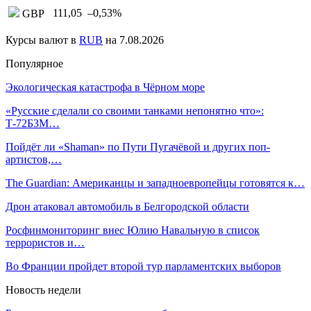
111,05
–0,53
%
GBP
Курсы валют в
RUB
на 7.08.2026
Популярное
Экологическая катастрофа в Чёрном море
«Русские сделали со своими танками непонятно что»:
Т-72Б3М…
Пойдёт ли «Shaman» по Пути Пугачёвой и других поп-
артистов,…
The Guardian: Американцы и западноевропейцы готовятся к…
Дрон атаковал автомобиль в Белгородской области
Росфинмониторинг внес Юлию Навальную в список
террористов и…
Во Франции пройдет второй тур парламентских выборов
Новость недели