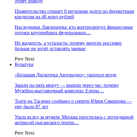
этому поводу
Правительство спишет 8 регионам долги по бюджетным
кредитам на 48 млрд рублей
Наследники Лавленцева: кто контролирует финансовые
потоки крупнейших федеральных…
Не жадность, а усталость: почему многие россияне
больше не хотят оставлять чаевые
Prev
Next
Культура
«Большая Дискотека Авторадио»: танцпол везде
Зашли на пять минут — вышли через час: почему
Музейно-выставочный комплекс Елены…
Театр на Таганке сообщил о смерти Юрия Смирнова —
ему было 87 лет
Ушла вслед за мужем: Москва простилась с легендарной
актрисой цыганского театра…
Prev
Next