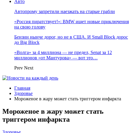
Авто
Автопрому запретили наезжать на старые грабли
«Россия пиратствует!»: BMW ищет новые приключения
на свою голову
Бензин нынче дорог, но не в США. И Small Block дорос
до Big Block
«Волга» за 4 миллиона — не предел, Senat за 12
миллионов «от Мантурова» — вот это…
Prev
Next
Главная
Здоровье
Мороженое в жару может стать триггером инфаркта
Мороженое в жару может стать
триггером инфаркта
Здоровье