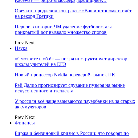
Raceway — ретро‑атмосфера, зрелищные…
Овечкин продлевил контракт с «Вашингтоном» и идёт
на рекорд Гретцки
Первое в истории ЧМ удаление футболиста за
прикрытый рот вызвало множество споров
Prev
Next
Наука
«Смотрите в оба!» — не зря инструктирует директор
школы учителей на ЕГЭ
Новый процессор Nvidia перевернёт рынок ПК
Рэй Далио прогнозирует сдувание пузыря на рынке
искусственного интеллекта
У россиян всё чаще взрываются пауэрбанки из-за старых
аккумуляторов
Prev
Next
Финансы
Биржа и бензиновый кризис в России: что говорят по