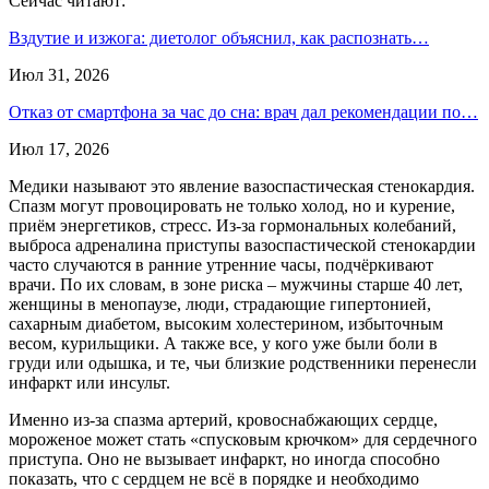
Сейчас читают:
Вздутие и изжога: диетолог объяснил, как распознать…
Июл 31, 2026
Отказ от смартфона за час до сна: врач дал рекомендации по…
Июл 17, 2026
Медики называют это явление вазоспастическая стенокардия.
Спазм могут провоцировать не только холод, но и курение,
приём энергетиков, стресс. Из-за гормональных колебаний,
выброса адреналина приступы вазоспастической стенокардии
часто случаются в ранние утренние часы, подчёркивают
врачи. По их словам, в зоне риска – мужчины старше 40 лет,
женщины в менопаузе, люди, страдающие гипертонией,
сахарным диабетом, высоким холестерином, избыточным
весом, курильщики. А также все, у кого уже были боли в
груди или одышка, и те, чьи близкие родственники перенесли
инфаркт или инсульт.
Именно из-за спазма артерий, кровоснабжающих сердце,
мороженое может стать «спусковым крючком» для сердечного
приступа. Оно не вызывает инфаркт, но иногда способно
показать, что с сердцем не всё в порядке и необходимо