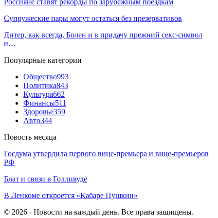
Россияне ставят рекорды по зарубежным поездкам
Супружеские пары могут остаться без презервативов
Дитер, как всегда, Болен и в придачу прежний секс-символ
и…
Популярные категории
Общество
993
Политика
843
Культура
662
Финансы
511
Здоровье
359
Авто
344
Новость месяца
Госдума утвердила первого вице-премьера и вице-премьеров
РФ
Блат и связи в Голливуде
В Ленкоме откроется «Кабаре Пушкин»
© 2026 - Новости на каждый день. Все права защищены.