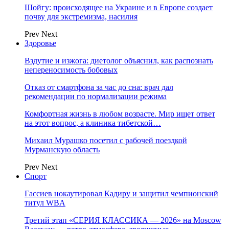
Шойгу: происходящее на Украине и в Европе создает
почву для экстремизма, насилия
Prev
Next
Здоровье
Вздутие и изжога: диетолог объяснил, как распознать
непереносимость бобовых
Отказ от смартфона за час до сна: врач дал
рекомендации по нормализации режима
Комфортная жизнь в любом возрасте. Мир ищет ответ
на этот вопрос, а клиника тибетской…
Михаил Мурашко посетил с рабочей поездкой
Мурманскую область
Prev
Next
Спорт
Гассиев нокаутировал Кадиру и защитил чемпионский
титул WBA
Третий этап «СЕРИЯ КЛАССИКА — 2026» на Moscow