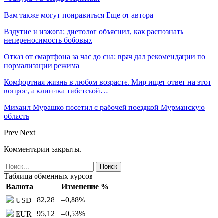
Вам также могут понравиться
Еще от автора
Вздутие и изжога: диетолог объяснил, как распознать
непереносимость бобовых
Отказ от смартфона за час до сна: врач дал рекомендации по
нормализации режима
Комфортная жизнь в любом возрасте. Мир ищет ответ на этот
вопрос, а клиника тибетской…
Михаил Мурашко посетил с рабочей поездкой Мурманскую
область
Prev
Next
Комментарии закрыты.
Таблица обменных курсов
Валюта
Изменение %
82,28
–0,88
%
USD
95,12
–0,53
%
EUR