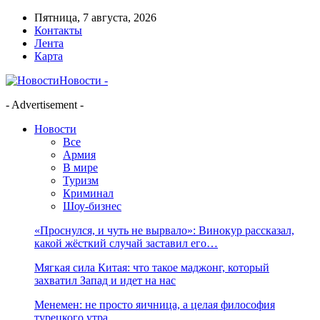
Пятница, 7 августа, 2026
Контакты
Лента
Карта
Новости -
- Advertisement -
Новости
Все
Армия
В мире
Туризм
Криминал
Шоу-бизнес
«Проснулся, и чуть не вырвало»: Винокур рассказал,
какой жёсткий случай заставил его…
Мягкая сила Китая: что такое маджонг, который
захватил Запад и идет на нас
Менемен: не просто яичница, а целая философия
турецкого утра