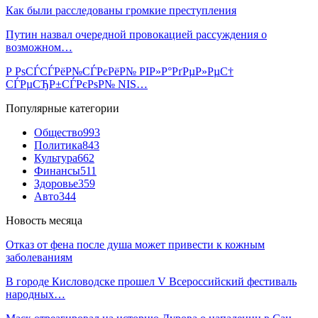
Как были расследованы громкие преступления
Путин назвал очередной провокацией рассуждения о
возможном…
Р РѕСЃСЃРёР№СЃРєРёР№ РІР»Р°РґРµР»РµС†
СЃРµСЂР±СЃРєРѕР№ NIS…
Популярные категории
Общество
993
Политика
843
Культура
662
Финансы
511
Здоровье
359
Авто
344
Новость месяца
Отказ от фена после душа может привести к кожным
заболеваниям
В городе Кисловодске прошел V Всероссийский фестиваль
народных…