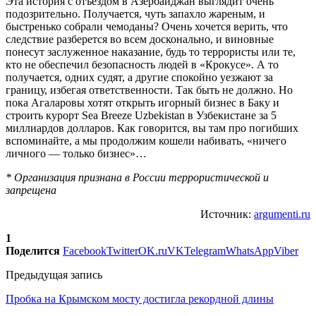
Эта история с отъездом в Азербайджан выглядит очень
подозрительно. Получается, чуть запахло жареным, и
быстренько собрали чемоданы? Очень хочется верить, что
следствие разберется во всем досконально, и виновные
понесут заслуженное наказание, будь то террористы или те,
кто не обеспечил безопасность людей в «Крокусе». А то
получается, одних судят, а другие спокойно уезжают за
границу, избегая ответственности. Так быть не должно. Но
пока Агаларовы хотят открыть игорный бизнес в Баку и
строить курорт Sea Breeze Uzbekistan в Узбекистане за 5
миллиардов долларов. Как говорится, вы там про погибших
вспоминайте, а мы продолжим кошели набивать, «ничего
личного — только бизнес»…
* Организация признана в России террористической и
запрещена
Источник:
argumenti.ru
1
Поделится
Facebook
Twitter
OK.ru
VK
Telegram
WhatsApp
Viber
Предыдущая запись
Пробка на Крымском мосту достигла рекордной длины