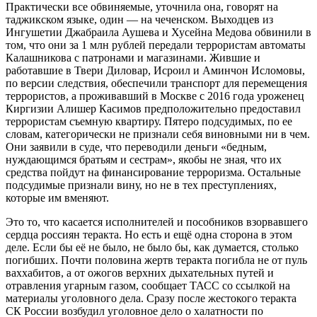
Практически все обвиняемые, уточнила она, говорят на
таджикском языке, один — на чеченском. Выходцев из
Ингушетии Джабраила Аушева и Хусейна Медова обвинили в
том, что они за 1 млн рублей передали террористам автоматы
Калашникова с патронами и магазинами. Жившие и
работавшие в Твери Диловар, Исроил и Аминчон Исломовы,
по версии следствия, обеспечили транспорт для перемещения
террористов, а проживавший в Москве с 2016 года уроженец
Киргизии Алишер Касимов предположительно предоставил
террористам съемную квартиру. Пятеро подсудимых, по ее
словам, категорически не признали себя виновными ни в чем.
Они заявили в суде, что переводили деньги «бедным,
нуждающимся братьям и сестрам», якобы не зная, что их
средства пойдут на финансирование терроризма. Остальные
подсудимые признали вину, но не в тех преступлениях,
которые им вменяют.
Это то, что касается исполнителей и пособников взорвавшего
сердца россиян теракта. Но есть и ещё одна сторона в этом
деле. Если бы её не было, не было бы, как думается, столько
погибших. Почти половина жертв теракта погибла не от пуль
ваххабитов, а от ожогов верхних дыхательных путей и
отравления угарным газом, сообщает ТАСС со ссылкой на
материалы уголовного дела. Сразу после жестокого теракта
СК России возбудил уголовное дело о халатности по