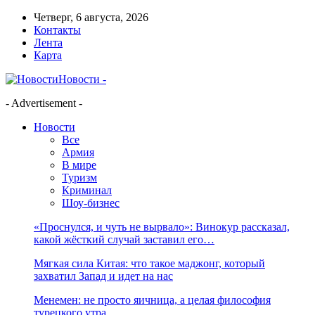
Четверг, 6 августа, 2026
Контакты
Лента
Карта
Новости -
- Advertisement -
Новости
Все
Армия
В мире
Туризм
Криминал
Шоу-бизнес
«Проснулся, и чуть не вырвало»: Винокур рассказал,
какой жёсткий случай заставил его…
Мягкая сила Китая: что такое маджонг, который
захватил Запад и идет на нас
Менемен: не просто яичница, а целая философия
турецкого утра