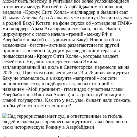
Может быть поэтому, и учитывая всё более усложняющиеся
отношения между Россией и Азербайджаном отношения,
владелец «Крокус Сити Холла» миллиардер и бывший сват
Ильхама Алиева Араз Агаларов уже покинул Россию и уехал
в родной Баку? Кстати, на фоне слухов об «отъезде на ПМЖ»
миллиардера Араза Агаларова и его сына, певца Эмина,
циркулируют с самого начала «трений» между РФ и
Азербайджаном (оба — уроженцы Баку). Новости об их
возможном «бегстве» активно разлетаются и по другой
причине — в связи с идущим расследованием теракта в
подмосковном «Крокус Сити Холле», которым владеет
семейство. Недавно концерт его сына Эмина,
запланированный на июль в Светлогорске, перенесли аж на
2026 год. При этом назначенные на 23 и 26 июля концерты в
Баку не отменялись, а в аккаунте «запретной» соцсети
исполнитель создал подборку актуальных историй с
названием «Мой президент» (там видео с участием главы
Азербайджана Ильхама Алиева) и закрепил публикации с
главой государства. Как это у нас, увы, бывает, дали сбежать,
чтобы уйти от ответственности?