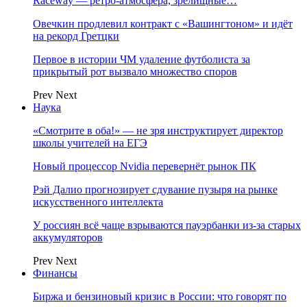
Raceway — ретро‑атмосфера, зрелищные…
Овечкин продлевил контракт с «Вашингтоном» и идёт
на рекорд Гретцки
Первое в истории ЧМ удаление футболиста за
прикрытый рот вызвало множество споров
Prev
Next
Наука
«Смотрите в оба!» — не зря инструктирует директор
школы учителей на ЕГЭ
Новый процессор Nvidia перевернёт рынок ПК
Рэй Далио прогнозирует сдувание пузыря на рынке
искусственного интеллекта
У россиян всё чаще взрываются пауэрбанки из-за старых
аккумуляторов
Prev
Next
Финансы
Биржа и бензиновый кризис в России: что говорят по