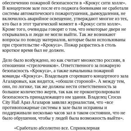
обеспечению пожарной безопасности в «Крокус сити холле».
В концертном зале после его поджога боевиками не сработали
системы автоматического пожаротушения, дымоудаления, не
включилось аварийное освещение, утверждают многие из тех,
кто был в этот трагический момент в «Крокус сити холле».
Кроме того, очевидцы говорят о том, что некоторые двери не
открывались и люди не могли выйти. Так же возникают
вопросы по поводу материалов, которые были использованы
при строительстве «Крокуса». Пожар разрастись в столь
короткое время был не должен.
Дело было возбуждено, но как считает множество россиян, в
отношении «стрелочников». Ответственного за пожарную
безопасность «Крокуса», а также начальника пожарной
команды «Крокуса». Владельцев сгоревшего концертного зала
Агаларовых, как видится, «обошли стороной». А между тем,
они, по логике, так же должны нести ответственность за
большое количество жертв, так как не проконтролировали
безопасность принадлежащего им здания. Владелец Crocus
City Hall Араз Агаларов заявлял журналистам, что «все
противопожарные системы в зале были исправны и
поддерживали несколько часов зал в таком состоянии, что не
было обрушения, чтобы у людей была возможность выйти».
«Сработало абсолютно все. Спринклерная