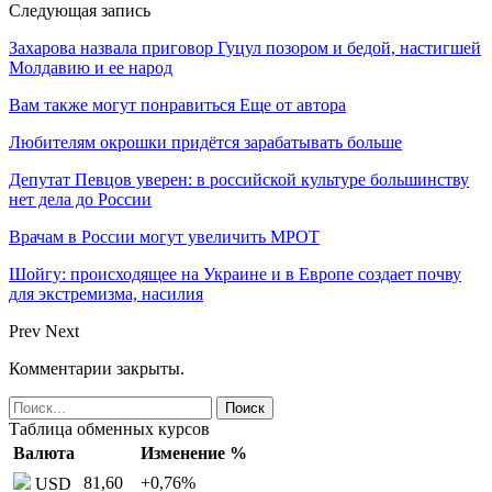
Следующая запись
Захарова назвала приговор Гуцул позором и бедой, настигшей
Молдавию и ее народ
Вам также могут понравиться
Еще от автора
Любителям окрошки придётся зарабатывать больше
Депутат Певцов уверен: в российской культуре большинству
нет дела до России
Врачам в России могут увеличить МРОТ
Шойгу: происходящее на Украине и в Европе создает почву
для экстремизма, насилия
Prev
Next
Комментарии закрыты.
Таблица обменных курсов
Валюта
Изменение %
81,60
+0,76
%
USD