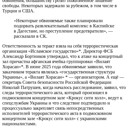
обвинения, большинству грозит пожизненное лишение
свободы. Некоторых задержали за рубежом, в том числе в
Турции и США.
«Некоторые обвиняемые также планировали
подорвать развлекательный комплекс в Каспийске
в Дагестане, но преступление предотвратили», —
рассказали в СК.
Ответственность за теракт взяла на себя террористическая
организация «Исламское государство»*. Директор ФСБ
Александр Бортников утверждал, что к атаке на концертный
зал причастна афганская ячейка группировки «Вилаят
Хорасан»*. В июне 2025 года обвиняемые заявили, что
заказчиком теракта являлась «государственная структура
Украины», а «Вилаят Хорасан» * — организатором. А ещё —
секретарь Совета безопасности Российской Федерации
Николай Патрушев, когда началось расследование, заявил, что
следы террористического акта, который произошел в
подмосковном концертном зале «Крокус сити холл», ведут к
спецслужбам Украины и что следствие подтвердило и
процессуально закрепляет связь непосредственных
исполнителей террористического акта в подмосковном
концертном зале «Крокус сити холл» с украинскими
националистами.