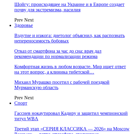
Шойгу: происходящее на Украине и в Европе создает
почву для экстремизма, насилия
Prev
Next
Здоровье
Вздутие и изжога: диетолог объяснил, как распознать
непереносимость бобовых
Отказ от смартфона за час до сна: врач дал
рекомендации по нормализации режима
Комфортная жизнь в любом возрасте. Мир ищет ответ
на этот вопрос, а клиника тибетской…
Михаил Мурашко посетил с рабочей поездкой
Мурманскую область
Prev
Next
Спорт
Гассиев нокаутировал Кадиру и защитил чемпионский
титул WBA
Третий этап «СЕРИЯ КЛАССИКА — 2026» на Moscow