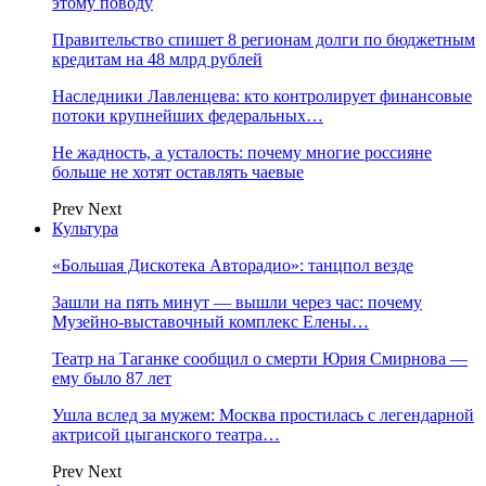
этому поводу
Правительство спишет 8 регионам долги по бюджетным
кредитам на 48 млрд рублей
Наследники Лавленцева: кто контролирует финансовые
потоки крупнейших федеральных…
Не жадность, а усталость: почему многие россияне
больше не хотят оставлять чаевые
Prev
Next
Культура
«Большая Дискотека Авторадио»: танцпол везде
Зашли на пять минут — вышли через час: почему
Музейно-выставочный комплекс Елены…
Театр на Таганке сообщил о смерти Юрия Смирнова —
ему было 87 лет
Ушла вслед за мужем: Москва простилась с легендарной
актрисой цыганского театра…
Prev
Next