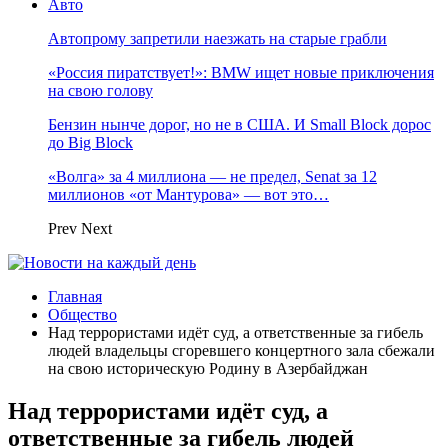
Авто
Автопрому запретили наезжать на старые грабли
«Россия пиратствует!»: BMW ищет новые приключения
на свою голову
Бензин нынче дорог, но не в США. И Small Block дорос
до Big Block
«Волга» за 4 миллиона — не предел, Senat за 12
миллионов «от Мантурова» — вот это…
Prev
Next
Главная
Общество
Над террористами идёт суд, а ответственные за гибель
людей владельцы сгоревшего концертного зала сбежали
на свою историческую Родину в Азербайджан
Над террористами идёт суд, а
ответственные за гибель людей