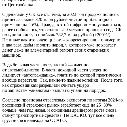
от Центробанка.
С деньгами у СК всё отлично, за 2023 год продажа полисов
принесла свыше 320 млрд рублей чистой прибыли (рост
примерно на 55%). Правда, в этой цифре можно усомниться,
ранее сообщалось, что только за 9 месяцев прошлого года СК
получили чистую прибыль 382,2 млрд рублей (+200%!).
Не иначе как итоговую цифру «скорректировали» примерно
в два раза, дабы не злить народ, у которого уже не хватает
денег даже на элементарный ремонт своих стареньких
машинок.
Ведь большая часть поступлений — именно
от автомобилистов. В части доходной части уверенно
лидирует «автогражданка», платить по которой практически
вообще перестали. Так, какие-то жалкие копейки. После того,
как страховщикам разрешили считать ущерб
по запчастям-«аналогам» выплаты упали на порядок.
Согласно прогнозам отраслевых экспертов по итогам 2024-го
российский страховой рынок заработает ещё на 25−30%
больше, чем год назад, и основным драйвером роста снова
станут транспортные средства. Не КАСКО, тут всё очень
грустно, вся надежда на ОСАГО.