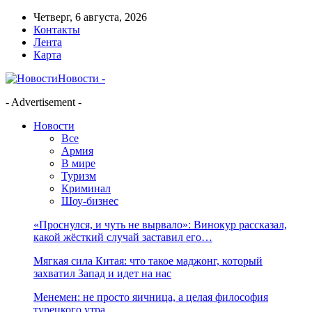
Четверг, 6 августа, 2026
Контакты
Лента
Карта
Новости -
- Advertisement -
Новости
Все
Армия
В мире
Туризм
Криминал
Шоу-бизнес
«Проснулся, и чуть не вырвало»: Винокур рассказал,
какой жёсткий случай заставил его…
Мягкая сила Китая: что такое маджонг, который
захватил Запад и идет на нас
Менемен: не просто яичница, а целая философия
турецкого утра