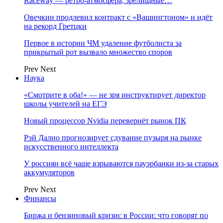
Raceway — ретро‑атмосфера, зрелищные…
Овечкин продлевил контракт с «Вашингтоном» и идёт
на рекорд Гретцки
Первое в истории ЧМ удаление футболиста за
прикрытый рот вызвало множество споров
Prev
Next
Наука
«Смотрите в оба!» — не зря инструктирует директор
школы учителей на ЕГЭ
Новый процессор Nvidia перевернёт рынок ПК
Рэй Далио прогнозирует сдувание пузыря на рынке
искусственного интеллекта
У россиян всё чаще взрываются пауэрбанки из-за старых
аккумуляторов
Prev
Next
Финансы
Биржа и бензиновый кризис в России: что говорят по