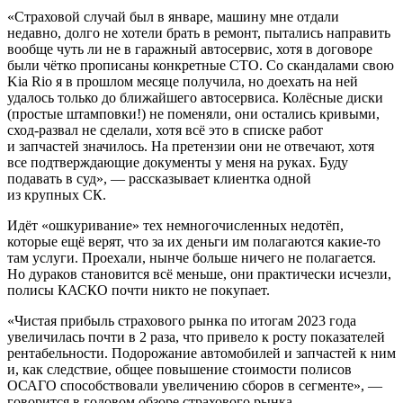
«Страховой случай был в январе, машину мне отдали
недавно, долго не хотели брать в ремонт, пытались направить
вообще чуть ли не в гаражный автосервис, хотя в договоре
были чётко прописаны конкретные СТО. Со скандалами свою
Kia Rio я в прошлом месяце получила, но доехать на ней
удалось только до ближайшего автосервиса. Колёсные диски
(простые штамповки!) не поменяли, они остались кривыми,
сход-развал не сделали, хотя всё это в списке работ
и запчастей значилось. На претензии они не отвечают, хотя
все подтверждающие документы у меня на руках. Буду
подавать в суд», — рассказывает клиентка одной
из крупных СК.
Идёт «ошкуривание» тех немногочисленных недотёп,
которые ещё верят, что за их деньги им полагаются какие-то
там услуги. Проехали, нынче больше ничего не полагается.
Но дураков становится всё меньше, они практически исчезли,
полисы КАСКО почти никто не покупает.
«Чистая прибыль страхового рынка по итогам 2023 года
увеличилась почти в 2 раза, что привело к росту показателей
рентабельности. Подорожание автомобилей и запчастей к ним
и, как следствие, общее повышение стоимости полисов
ОСАГО способствовали увеличению сборов в сегменте», —
говорится в годовом обзоре страхового рынка