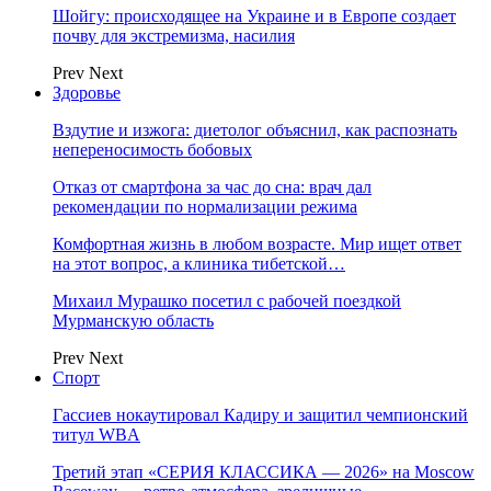
Шойгу: происходящее на Украине и в Европе создает
почву для экстремизма, насилия
Prev
Next
Здоровье
Вздутие и изжога: диетолог объяснил, как распознать
непереносимость бобовых
Отказ от смартфона за час до сна: врач дал
рекомендации по нормализации режима
Комфортная жизнь в любом возрасте. Мир ищет ответ
на этот вопрос, а клиника тибетской…
Михаил Мурашко посетил с рабочей поездкой
Мурманскую область
Prev
Next
Спорт
Гассиев нокаутировал Кадиру и защитил чемпионский
титул WBA
Третий этап «СЕРИЯ КЛАССИКА — 2026» на Moscow