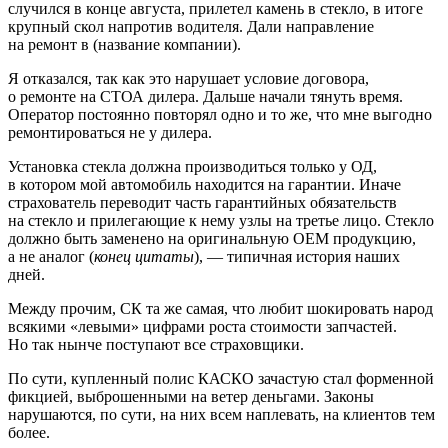
случился в конце августа, прилетел камень в стекло, в итоге
крупный скол напротив водителя. Дали направление
на ремонт в (название компании).
Я отказался, так как это нарушает условие договора,
о ремонте на СТОА дилера. Дальше начали тянуть время.
Оператор постоянно повторял одно и то же, что мне выгодно
ремонтироваться не у дилера.
Установка стекла должна производиться только у ОД,
в котором мой автомобиль находится на гарантии. Иначе
страхователь переводит часть гарантийных обязательств
на стекло и прилегающие к нему узлы на третье лицо. Стекло
должно быть заменено на оригинальную OEM продукцию,
а не аналог (
конец цитаты
), — типичная история наших
дней.
Между прочим, СК та же самая, что любит шокировать народ
всякими «левыми» цифрами роста стоимости запчастей.
Но так нынче поступают все страховщики.
По сути, купленный полис КАСКО зачастую стал форменной
фикцией, выброшенными на ветер деньгами. Законы
нарушаются, по сути, на них всем наплевать, на клиентов тем
более.