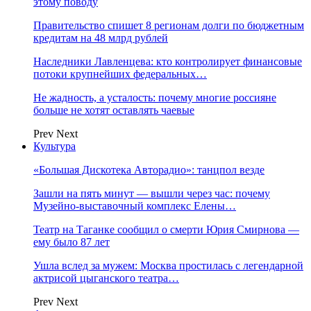
этому поводу
Правительство спишет 8 регионам долги по бюджетным
кредитам на 48 млрд рублей
Наследники Лавленцева: кто контролирует финансовые
потоки крупнейших федеральных…
Не жадность, а усталость: почему многие россияне
больше не хотят оставлять чаевые
Prev
Next
Культура
«Большая Дискотека Авторадио»: танцпол везде
Зашли на пять минут — вышли через час: почему
Музейно-выставочный комплекс Елены…
Театр на Таганке сообщил о смерти Юрия Смирнова —
ему было 87 лет
Ушла вслед за мужем: Москва простилась с легендарной
актрисой цыганского театра…
Prev
Next