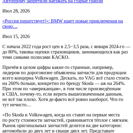
Автопрому запретили наезжать на старые грабли
Июл 28, 2026
«Россия пиратствует!»: BMW ищет новые приключения на
свою…
Июл 15, 2026
С начала 2022 года рост цен в 2,5−3,5 раза, с января 2024-го —
до 80%, таковы оценки страховщиков, занимающихся как раз
теми самыми полисами КАСКО.
Причём в целом цифры какие-то странные, например,
лидером по дороговизне объявлены запчасти для продукции
всего концерна Volkswagen. Дескать, по VAG всё стало стоить
на 260% больше, конкретно по бренду Skoda — аж на 264%.
При этом по «американцам», в том числе произведённым
в США, почему-то, если верить вышеозначенным данным,
не всё так плохо. Хотя де-факто всё ровно наоборот. Что-то
тут нечисто…
«По Skoda и Volkswagen, когда их ставят на первые места
по росту стоимости запчастей, сравнивается тёплое с мягким.
Рынок оригинальных запчастей делится на две категории:
автомобили до двух лет и свыше двух лет. Представьте