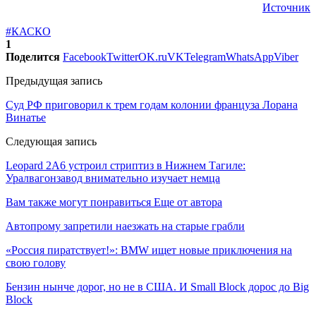
Источник
#КАСКО
1
Поделится
Facebook
Twitter
OK.ru
VK
Telegram
WhatsApp
Viber
Предыдущая запись
Суд РФ приговорил к трем годам колонии француза Лорана
Винатье
Следующая запись
Leopard 2A6 устроил стриптиз в Нижнем Тагиле:
Уралвагонзавод внимательно изучает немца
Вам также могут понравиться
Еще от автора
Автопрому запретили наезжать на старые грабли
«Россия пиратствует!»: BMW ищет новые приключения на
свою голову
Бензин нынче дорог, но не в США. И Small Block дорос до Big
Block