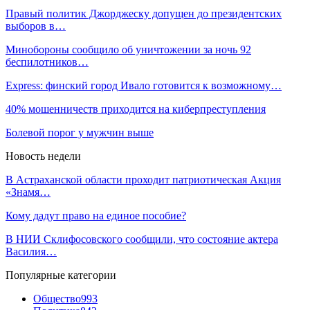
Правый политик Джорджеску допущен до президентских
выборов в…
Минобороны сообщило об уничтожении за ночь 92
беспилотников…
Express: финский город Ивало готовится к возможному…
40% мошенничеств приходится на киберпреступления
Болевой порог у мужчин выше
Новость недели
В Астраханской области проходит патриотическая Акция
«Знамя…
Кому дадут право на единое пособие?
В НИИ Склифосовского сообщили, что состояние актера
Василия…
Популярные категории
Общество
993