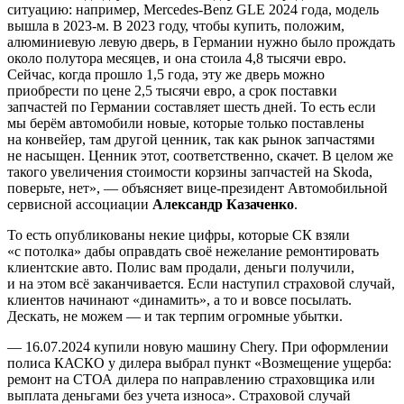
ситуацию: например, Mercedes-Benz GLE 2024 года, модель
вышла в 2023-м. В 2023 году, чтобы купить, положим,
алюминиевую левую дверь, в Германии нужно было прождать
около полутора месяцев, и она стоила 4,8 тысячи евро.
Сейчас, когда прошло 1,5 года, эту же дверь можно
приобрести по цене 2,5 тысячи евро, а срок поставки
запчастей по Германии составляет шесть дней. То есть если
мы берём автомобили новые, которые только поставлены
на конвейер, там другой ценник, так как рынок запчастями
не насыщен. Ценник этот, соответственно, скачет. В целом же
такого увеличения стоимости корзины запчастей на Skoda,
поверьте, нет», — объясняет вице-президент Автомобильной
сервисной ассоциации
Александр Казаченко
.
То есть опубликованы некие цифры, которые СК взяли
«с потолка» дабы оправдать своё нежелание ремонтировать
клиентские авто. Полис вам продали, деньги получили,
и на этом всё заканчивается. Если наступил страховой случай,
клиентов начинают «динамить», а то и вовсе посылать.
Дескать, не можем — и так терпим огромные убытки.
— 16.07.2024 купили новую машину Chery. При оформлении
полиса КАСКО у дилера выбрал пункт «Возмещение ущерба:
ремонт на СТОА дилера по направлению страховщика или
выплата деньгами без учета износа». Страховой случай