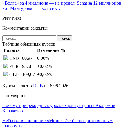
«Волга» за 4 миллиона — не предел, Senat за 12 миллионов
«от Мантурова» — вот это…
Prev
Next
Комментарии закрыты.
Таблица обменных курсов
Валюта
Изменение %
80,97
0,00
%
USD
93,58
+0,02
%
EUR
109,07
+0,02
%
GBP
Курсы валют в
RUB
на 6.08.2026
Популярное
Почему при рекордных урожаях растут цены? Академик
Каракотов…
Небензя: выполнение «Минска-2» было единственным
шансом на…