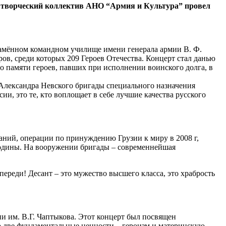
в творческий коллектив АНО “Армия и Культура” провел
намённом командном училище имени генерала армии В. Ф.
в, среди которых 209 Героев Отечества. Концерт стал данью
о памяти героев, павших при исполнении воинского долга, в
 Александра Невского бригады специального назначения
и, это те, кто воплощает в себе лучшие качества русского
паний, операции по принуждению Грузии к миру в 2008 г,
Родины. На вооружении бригады – современнейшая
переди! Десант – это мужество высшего класса, это храбрость
ии им. В.Г. Чаптыкова. Этот концерт был посвящен
 две фундаментальные ценности – героизм и материнскую