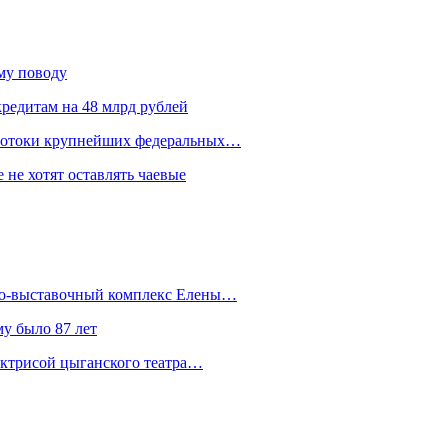
ому поводу
редитам на 48 млрд рублей
 потоки крупнейших федеральных…
 не хотят оставлять чаевые
йно-выставочный комплекс Елены…
у было 87 лет
актрисой цыганского театра…