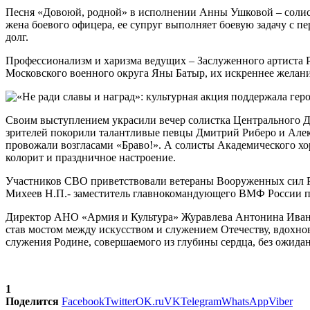
Песня «Довоюй, родной» в исполнении Анны Ушковой – солистк
жена боевого офицера, ее супруг выполняет боевую задачу с п
долг.
Профессионализм и харизма ведущих – Заслуженного артиста Р
Московского военного округа Яны Батыр, их искреннее желание
Своим выступлением украсили вечер солистка Центрального Д
зрителей покорили талантливые певцы Дмитрий Риберо и Алек
провожали возгласами «Браво!». А солисты Академического х
колорит и праздничное настроение.
Участников СВО приветствовали ветераны Вооруженных сил РФ
Михеев Н.П.- заместитель главнокомандующего ВМФ России по 
Директор АНО «Армия и Культура» Журавлева Антонина Иванов
став мостом между искусством и служением Отечеству, вдохно
служения Родине, совершаемого из глубины сердца, без ожидан
1
Поделится
Facebook
Twitter
OK.ru
VK
Telegram
WhatsApp
Viber