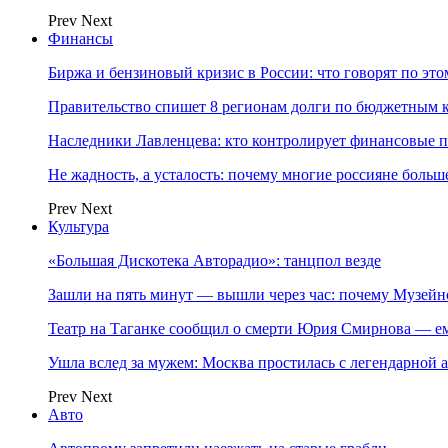
Prev
Next
Финансы
Биржа и бензиновый кризис в России: что говорят по эт
Правительство спишет 8 регионам долги по бюджетным к
Наследники Лавленцева: кто контролирует финансовые
Не жадность, а усталость: почему многие россияне больше
Prev
Next
Культура
«Большая Дискотека Авторадио»: танцпол везде
Зашли на пять минут — вышли через час: почему Музе
Театр на Таганке сообщил о смерти Юрия Смирнова — ем
Ушла вслед за мужем: Москва простилась с легендарной 
Prev
Next
Авто