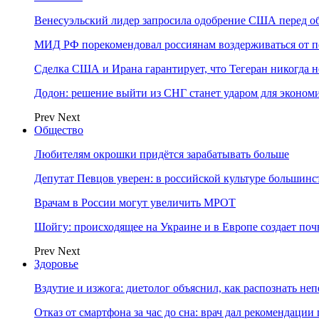
Венесуэльский лидер запросила одобрение США перед о
МИД РФ порекомендовал россиянам воздерживаться от 
Сделка США и Ирана гарантирует, что Тегеран никогда 
Додон: решение выйти из СНГ станет ударом для эконо
Prev
Next
Общество
Любителям окрошки придётся зарабатывать больше
Депутат Певцов уверен: в российской культуре большинст
Врачам в России могут увеличить МРОТ
Шойгу: происходящее на Украине и в Европе создает поч
Prev
Next
Здоровье
Вздутие и изжога: диетолог объяснил, как распознать не
Отказ от смартфона за час до сна: врач дал рекомендаци