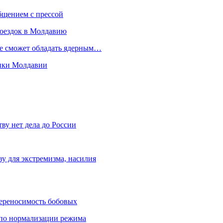
бщением с прессой
поездок в Молдавию
не сможет обладать ядерным…
мики Молдавии
ву нет дела до России
ву для экстремизма, насилия
переносимость бобовых
и по нормализации режима