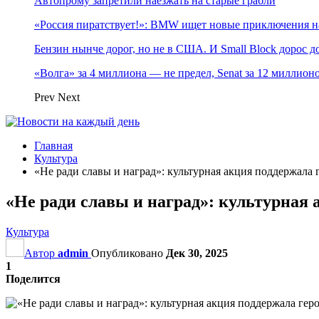
Автопрому запретили наезжать на старые грабли
«Россия пиратствует!»: BMW ищет новые приключения н
Бензин нынче дорог, но не в США. И Small Block дорос до
«Волга» за 4 миллиона — не предел, Senat за 12 миллио
Prev
Next
Главная
Культура
«Не ради славы и наград»: культурная акция поддержала 
«Не ради славы и наград»: культурная 
Культура
Автор
admin
Опубликовано
Дек 30, 2025
1
Поделится