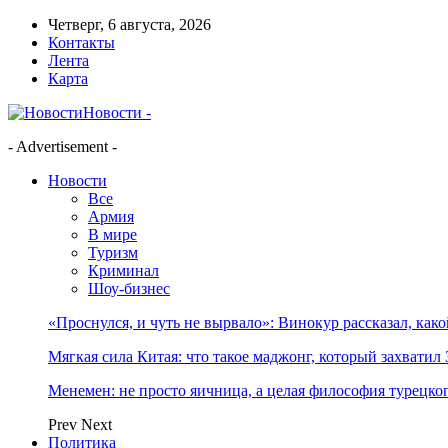
Четверг, 6 августа, 2026
Контакты
Лента
Карта
Новости -
- Advertisement -
Новости
Все
Армия
В мире
Туризм
Криминал
Шоу-бизнес
«Проснулся, и чуть не вырвало»: Винокур рассказал, как
Мягкая сила Китая: что такое маджонг, который захватил 
Менемен: не просто яичница, а целая философия турецког
Prev
Next
Политика