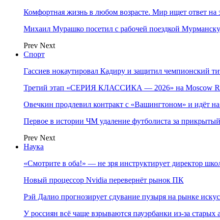
Комфортная жизнь в любом возрасте. Мир ищет ответ на 
Михаил Мурашко посетил с рабочей поездкой Мурманску
Prev
Next
Спорт
Гассиев нокаутировал Кадиру и защитил чемпионский 
Третий этап «СЕРИЯ КЛАССИКА — 2026» на Moscow Ra
Овечкин продлевил контракт с «Вашингтоном» и идёт на
Первое в истории ЧМ удаление футболиста за прикрытый
Prev
Next
Наука
«Смотрите в оба!» — не зря инструктирует директор шк
Новый процессор Nvidia перевернёт рынок ПК
Рэй Далио прогнозирует сдувание пузыря на рынке иску
У россиян всё чаще взрываются пауэрбанки из-за старых