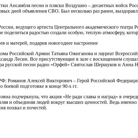
и Ансамбля песни и пляски Воздушно – десантных войск России
ервых дней объявления СВО. Был несколько раз ранен, выздорав
оссии, ведущего артиста Центрального академического театра 
 поделиться радостью создали особую, теплую атмосферу, котор
ома Российской Армии Татьяна Ожиганова и лауреат Всероссий
сандр Лесин. Все присутствующие в зале с восхищением слушал
ора русской песни радио «Орфей» Святослав Шершуков и Анна 
: Романов Алексей Викторович – Герой Российской Федерации, 
боевой подготовке в конце 90-х гг.
на подчеркнула, что акция «Не ради славы и наград» в очере
вляя и объединяя людей вокруг высших ценностей. Ведь именно 
ия похвал и почестей.