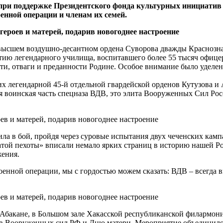
 при поддержке Президентского фонда культурных инициати
нной операции и членам их семей.
м высшем воздушно-десантном ордена Суворова дважды Красноз
ю легендарного училища, воспитавшего более 55 тысяч офицеро
ти, отваги и преданности Родине. Особое внимание было уделен
их легендарной 45-й отдельной гвардейской орденов Кутузова и
 воинская часть спецназа ВДВ, это элита Вооруженных Сил Росси
ила в бой, пройдя через суровые испытания двух чеченских кам
атой пехоты» вписали немало ярких страниц в историю нашей 
жения.
оенной операции, мы с гордостью можем сказать: ВДВ – всегда в
в Абакане, в Большом зале Хакасской республиканской филармон
ов Вооруженных сил РФ и Дню матери. Мероприятие объединило