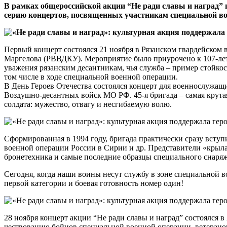
В рамках общероссийской акции “Не ради славы и наград”
серию концертов, посвященных участникам специальной вое
Первый концерт состоялся 21 ноября в Рязанском гвардейско
Маргелова (РВВДКУ). Мероприятие было приурочено к 107-лети
уважения рязанским десантникам, чья служба – пример стойкос
том числе в ходе специальной военной операции.
В День Героев Отечества состоялся концерт для военнослужащ
Воздушно-десантных войск МО РФ. 45-я бригада – самая крутая
солдата: мужество, отвагу и несгибаемую волю.
Сформированная в 1994 году, бригада практически сразу вступ
военной операции России в Сирии и др. Представители «крыл
бронетехника и самые последние образцы специального снаря
Сегодня, когда наши воины несут службу в зоне специальной в
первой категории и боевая готовность номер один!
28 ноября концерт акции “Не ради славы и наград” состоялся 
чествованию бойцов специальной военной операции, ветеран