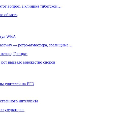
этот вопрос, а клиника тибетской…
ю область
титул WBA
ceway — ретро‑атмосфера, зрелищные…
 рекорд Гретцки
 рот вызвало множество споров
олы учителей на ЕГЭ
сственного интеллекта
 аккумуляторов