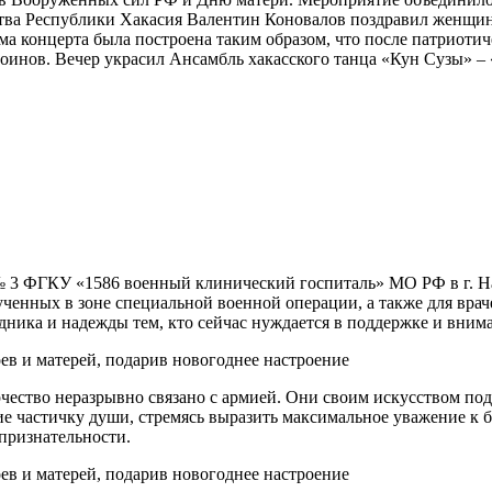
ства Республики Хакасия Валентин Коновалов поздравил женщин
 концерта была построена таким образом, что после патриотич
оинов. Вечер украсил Ансамбль хакасского танца «Кун Сузы» – 
 3 ФГКУ «1586 военный клинический госпиталь» МО РФ в г. Н
ученных в зоне специальной военной операции, а также для вра
ника и надежды тем, кто сейчас нуждается в поддержке и вним
чество неразрывно связано с армией. Они своим искусством под
ие частичку души, стремясь выразить максимальное уважение к б
 признательности.