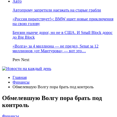
Авто
Автопрому запретили наезжать на старые грабли
«Россия пиратствует!»: BMW ищет новые приключения
на свою голову
Бензин нынче дорог, но не в США. И Small Block дорос
до Big Block
«Волга» за 4 миллиона — не предел, Senat за 12
миллионов «от Мантурова» — вот это…
Prev
Next
Главная
Финансы
Обмелевшую Волгу пора брать под контроль
Обмелевшую Волгу пора брать под
контроль
Финансы