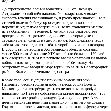
берегам.
До строительства восьми волжских ГЭС от Твери до
Астрахани весной шёл паводок: благодаря талым водам
скорость течения увеличивалась, и русло промывалось. Но в
стоячей воде любой мусор оседает на дне, и возникает
порочный круг: из-за загрязнения Волга становится мельче,
из-за обмеления — грязнее. В мелкой воде река быстрее
прогревается и зацветает водорослями, которые уже к
середине лета ложатся на дно и гниют. Как следствие, вода
заболачивается и дохнет рыба, которой не хватает кислорода.
В 2023 г. вылов воблы в Астраханской области составил
менее 500 тонн. А в конце XIX века было больше в 130 раз!
Как следствие, в 2024 г. в регионе ввели мораторий на вылов
воблы и плотвы до конца 2025 г., но всё без толку. На
осетровых тоже вводили мораторий, но за 30 лет благородной
рыбы в Волге стало меньше в десять раз.
Кроме того, есть и другие причины обмеления реки.
Например, бесконтрольная добыча песка со дна Волги.
Москвичу или петербуржцу этого не понять: попробуй,
например, по Неве на собственном катере прокатиться – тут
же налетят контролёры, каждую бумажку проверят. А тут
целый земснаряд неделями пашет дно – и ничего не сделать.
Годами шныряют комиссии, кого-то ловят и штрафуют, а через