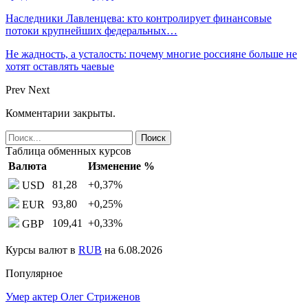
Наследники Лавленцева: кто контролирует финансовые
потоки крупнейших федеральных…
Не жадность, а усталость: почему многие россияне больше не
хотят оставлять чаевые
Prev
Next
Комментарии закрыты.
Таблица обменных курсов
Валюта
Изменение %
81,28
+0,37
%
USD
93,80
+0,25
%
EUR
109,41
+0,33
%
GBP
Курсы валют в
RUB
на 6.08.2026
Популярное
Умер актер Олег Стриженов