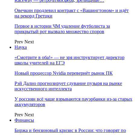
Raceway — ретро‑атмосфера, зрелищные…
Овечкин продлевил контракт с «Вашингтоном» и идёт
на рекорд Гретцки
Первое в истории ЧМ удаление футболиста за
прикрытый рот вызвало множество споров
Prev
Next
Наука
«Смотрите в оба!» — не зря инструктирует директор
школы учителей на ЕГЭ
Новый процессор Nvidia перевернёт рынок ПК
Рэй Далио прогнозирует сдувание пузыря на рынке
искусственного интеллекта
У россиян всё чаще взрываются пауэрбанки из-за старых
аккумуляторов
Prev
Next
Финансы
Биржа и бензиновый кризис в России: что говорят по