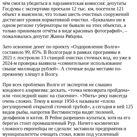
чём смогла убедиться и парламентская комиссия: депутаты
Госдумы с экспертами проехали 12 тыс. км, посетили 121
объект и выяснили, что только шесть очистных сооружений
достигают уровня нормативной очистки. «Буквально ни в
одном регионе губернаторы не бывали на этих объектах, а
только принимали отчёты в виде красивых фотографий», –
пожаловалась депутат Жанна Рябцева.
Зато освоение денег по проекту «Оздоровление Волги»
составило 99, 85%. В Волгограде в рамках программы в
2021 г. построили 13 станций очистки сточных вод, но уже в
2024-м проверка выявила «сомнительное использование
свыше миллиарда рублей». А сточные воды местами по-
прежнему хлещут в Волгу.
При всех проблемах Волги от экспертов не слышно
кондового алармизма: дескать, «точка невозврата пройдена»
или «последний шанс на спасение». «Убить» реку навсегда
очень сложно. Темзу в конце 1950-х называли «плохо
регулируемой открытой сточной трубой», а сегодня в ней 125
видов рыбы, напротив Вестминстера видят тюленей,
дельфинов и китов. В Рейне разрешено купаться, хотя на его
берегах стоит промышленный Рур. Ничего космически
сложного европейцы не сделали: заставили предприятия и
муниципалитеты очищать стоки, взяли под усиленный