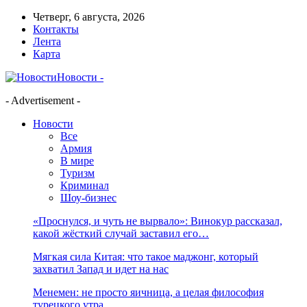
Четверг, 6 августа, 2026
Контакты
Лента
Карта
Новости -
- Advertisement -
Новости
Все
Армия
В мире
Туризм
Криминал
Шоу-бизнес
«Проснулся, и чуть не вырвало»: Винокур рассказал,
какой жёсткий случай заставил его…
Мягкая сила Китая: что такое маджонг, который
захватил Запад и идет на нас
Менемен: не просто яичница, а целая философия
турецкого утра