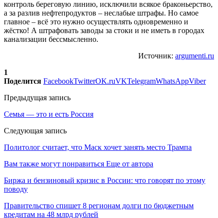
контроль береговую линию, исключили всякое браконьерство,
а за разлив нефтепродуктов – неслабые штрафы. Но самое
главное – всё это нужно осуществлять одновременно и
жёстко! А штрафовать заводы за стоки и не иметь в городах
канализации бессмысленно.
Источник:
argumenti.ru
1
Поделится
Facebook
Twitter
OK.ru
VK
Telegram
WhatsApp
Viber
Предыдущая запись
Семья — это и есть Россия
Следующая запись
Политолог считает, что Маск хочет занять место Трампа
Вам также могут понравиться
Еще от автора
Биржа и бензиновый кризис в России: что говорят по этому
поводу
Правительство спишет 8 регионам долги по бюджетным
кредитам на 48 млрд рублей