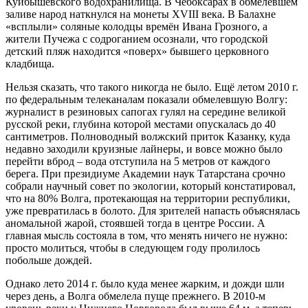
Куйбышевского водохранилища. В Чебоксарах в обмелевшем
заливе народ наткнулся на монеты XVIII века. В Балахне
«всплыли» соляные колодцы времён Ивана Грозного, а
жители Пучежа с содроганием осознали, что городской
детский пляж находится «поверх» бывшего церковного
кладбища.
Нельзя сказать, что такого никогда не было. Ещё летом 2010 г.
по федеральным телеканалам показали обмелевшую Волгу:
журналист в резиновых сапогах гулял на середине великой
русской реки, глубина которой местами опускалась до 40
сантиметров. Полноводный волжский приток Казанку, куда
недавно заходили круизные лайнеры, и вовсе можно было
перейти вброд – вода отступила на 5 метров от каждого
берега. При президиуме Академии наук Татарстана срочно
собрали научный совет по экологии, который констатировал,
что на 80% Волга, протекающая на территории республики,
уже превратилась в болото. Для зрителей напасть объяснялась
аномальной жарой, стоявшей тогда в центре России. А
главная мысль состояла в том, что менять ничего не нужно:
просто молиться, чтобы в следующем году пролилось
побольше дождей.
Однако лето 2014 г. было куда менее жарким, и дожди шли
через день, а Волга обмелела пуще прежнего. В 2010-м