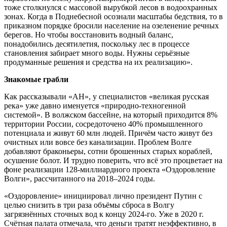
тоже столкнулся с массовой вырубкой лесов в водоохранных
зонах. Когда в Поднебесной осознали масштабы бедствия, то в
приказном порядке бросили население на озеленение речных
берегов. Но чтобы восстановить водный баланс,
понадобились десятилетия, поскольку лес в процессе
становления забирает много воды. Нужны серьёзные
продуманные решения и средства на их реализацию».
Знакомые грабли
Как рассказывали «АН», у специалистов «великая русская
река» уже давно именуется «природно-техногенной
системой». В волжском бассейне, на который приходится 8%
территории России, сосредоточено 40% промышленного
потенциала и живут 60 млн людей. Причём часто живут без
очистных или вовсе без канализации. Проблем Волге
добавляют браконьеры, сотни брошенных старых кораблей,
осушение болот. И трудно поверить, что всё это процветает на
фоне реализации 128-миллиардного проекта «Оздоровление
Волги», рассчитанного на 2018–2024 годы.
«Оздоровление» инициировал лично президент Путин с
целью снизить в три раза объёмы сброса в Волгу
загрязнённых сточных вод к концу 2024-го. Уже в 2020 г.
Счётная палата отмечала, что деньги тратят неэффективно, в