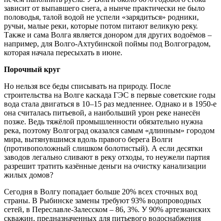
зависит от выпавшего снега, а нынче практически не было
половодья, талой водой не успели «зарядиться» родники,
ручьи, малые реки, которые потом питают великую реку.
Также и сама Волга является донором для других водоёмов –
например, для Волго-Ахтубинской поймы под Волгоградом,
которая начала пересыхать в июне.
Порочный круг
Но нельзя все беды списывать на природу. После
строительства на Волге каскада ГЭС в первые советские годы
вода стала двигаться в 10–15 раз медленнее. Однако и в 1950-е
она считалась питьевой, а наибольший урон реке нанесён
позже. Ведь тяжёлой промышленности обязательно нужна
река, поэтому Волгоград оказался самым «длинным» городом
мира, вытянувшимся вдоль правого берега Волги
(противоположный слишком болотистый). А если десятки
заводов легально сливают в реку отходы, то неужели партия
разрешит тратить казённые деньги на очистку канализации
жилых домов?
Сегодня в Волгу попадает больше 20% всех сточных вод
страны. В Рыбинске замены требуют 93% водопроводных
сетей, в Переславле-Залесском – 86, 3%. У 90% артезианских
скважин, предназначенных для питьевого водоснабжения