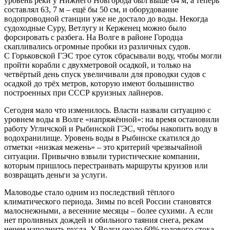
уровень реки у Нижнего Новгорода был выше 64 м, а теперь
составлял 63, 7 м – ещё бы 50 см, и оборудование
водопроводной станции уже не достало до воды. Некогда
судоходные Суру, Ветлугу и Керженец можно было
форсировать с разбега. На Волге в районе Городца
скапливались огромные пробки из различных судов.
С Горьковской ГЭС трое суток сбрасывали воду, чтобы могли
пройти корабли с двухметровой осадкой, и только на
четвёртый день спуск увеличивали для проводки судов с
осадкой до трёх метров, которую имеют большинство
построенных при СССР круизных лайнеров.
Сегодня мало что изменилось. Власти назвали ситуацию с
уровнем воды в Волге «напряжённой»: на время остановили
работу Угличской и Рыбинской ГЭС, чтобы накопить воду в
водохранилище. Уровень воды в Рыбинске скатился до
отметки «низкая межень» – это критерий чрезвычайной
ситуации. Привычно взвыли туристические компании,
которым пришлось перестраивать маршруты круизов или
возвращать деньги за услуги.
Маловодье стало одним из последствий тёплого
климатического периода. Зимы по всей России становятся
малоснежными, а весенние месяцы – более сухими. А если
нет проливных дождей и обильного таяния снега, рекам
нечем наполнить русла. У Волги около 60% годового стока