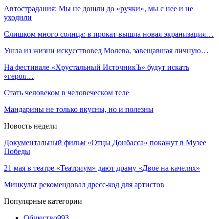
Автострадания: Мы не дошли до «ручки», мы с нее и не
уходили
Слишком много солнца: в прокат вышла новая экранизация…
Ушла из жизни искусствовед Молева, завещавшая личную…
На фестивале «Хрустальный ИсточникЪ» будут искать
«героя…
Стать человеком в человеческом теле
Мандарины не только вкусны, но и полезны
Новость недели
Документальный фильм «Отцы Донбасса» покажут в Музее
Победы
21 мая в театре «Театриум» дают драму «Двое на качелях»
Минкульт рекомендовал дресс-код для артистов
Популярные категории
Общество
993