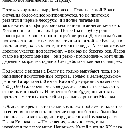
неделю всё начинается по-старому.
Похожая картина с вырубкой лесов. Если на самой Волге
ситуация более-менее контролируется, то на притоках
резвятся и чёрные лесорубы, и вполне легальные
заготовители с официально кем-то подписанными квотами.
Хотя все знают – нельзя. При Петре I за вырубку рощ в
водоохранных зонах просто отрубали руки. Даже тогда было
понятно, что иначе начнут мелеть притоки той же Волги, и в
«материнскую» реку поступит меньше воды. А сегодня самые
дорогие участки под застройку – как раз на берегах рек. Лесов
стало не просто меньше – они резко «помолодели», хотя лишь
деревья в возрасте старше 20 лет работают как насос для рек.
Под жильё с видом на Волгу не только вырубают леса, но и
намывают искусственные острова. Только в Зеленодольском
районе Татарстана (30 км от Казани) умудрились намыть от
450 до 600 га: берёшь мелководье, делаешь на него кадастр,
строишь и продаёшь. И ничего тебе не будет, несмотря на
протесты местных жителей и грозные окрики из Москвы.
«Обмеление реки – это целый комплекс проблем, и надеяться
на естественное восстановление водного баланса было бы
наивно, – считает координатор движения «Поможем реке»
Елена Колпакова. – Но решения, конечно, есть, опыт
наработан по всему миру. Например, Китай в конце XX века