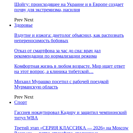
Шойгу: происходящее на Украине и в Европе создает
почву для экстремизма, насилия
Prev
Next
Здоровье
Вздутие и изжога: диетолог объяснил, как распознать
непереносимость бобовых
Отказ от смартфона за час до сна: врач дал
рекомендации по нормализации режима
Комфортная жизнь в любом возрасте. Мир ищет ответ
на этот вопрос, а клиника тибетской…
Михаил Мурашко посетил с рабочей поездкой
Мурманскую область
Prev
Next
Спорт
Гассиев нокаутировал Кадиру и защитил чемпионский
титул WBA
Третий этап «СЕРИЯ КЛАССИКА — 2026» на Moscow