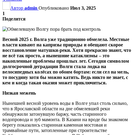
Автор
admin
Опубликовано
Июл 3, 2025
1
Поделится
Весной 2025 г. Волга уже традиционно обмелела. Местные
власти кивают на капризы природы и обещают скорое
восстановление матушки-реки. Хотя прекрасно знают, что
не всё так просто, а нынешние катаклизмы – это
накопленные проблемы прошлых лет. Сегодня символом
долгосрочной деградации Волги стала лодка на
велосипедных колёсах по обоим бортам: если сел на мель,
то посудину хотя бы можно катить. Ведь никто не знает, с
кем и когда такая оказия может приключиться.
Низкая межень
Нынешней весной уровень воды в Волге упал столь сильно,
что в Ярославской области на дне обмелевшей реки
обнаружили затонувшую баржу, часть старинного
водопровода и зуб мамонта. В Казани на вроде бы знакомом
берегу показались старинная каменная мостовая и
трамвайные пути, затопленные при строительстве