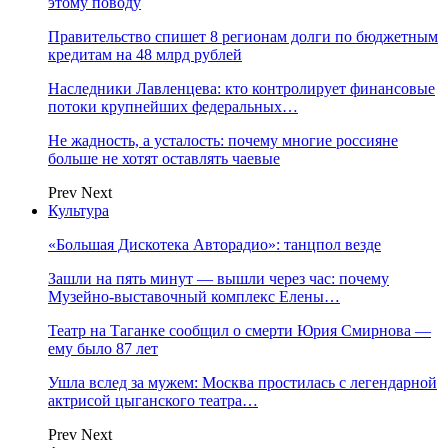
этому поводу
Правительство спишет 8 регионам долги по бюджетным
кредитам на 48 млрд рублей
Наследники Лавленцева: кто контролирует финансовые
потоки крупнейших федеральных…
Не жадность, а усталость: почему многие россияне
больше не хотят оставлять чаевые
Prev
Next
Культура
«Большая Дискотека Авторадио»: танцпол везде
Зашли на пять минут — вышли через час: почему
Музейно-выставочный комплекс Елены…
Театр на Таганке сообщил о смерти Юрия Смирнова —
ему было 87 лет
Ушла вслед за мужем: Москва простилась с легендарной
актрисой цыганского театра…
Prev
Next