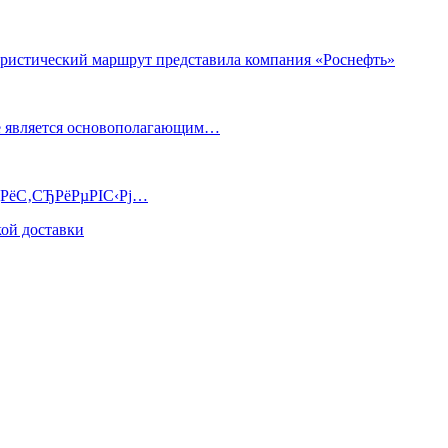
уристический маршрут представила компания «Роснефть»
е является основополагающим…
РјРёС‚СЂРёРµРІС‹Рј…
ой доставки