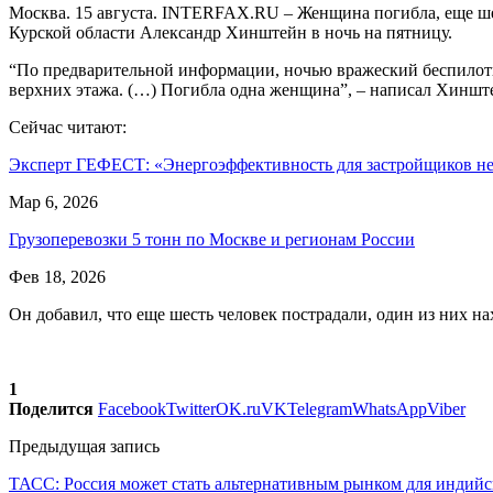
Москва. 15 августа. INTERFAX.RU – Женщина погибла, еще шес
Курской области Александр Хинштейн в ночь на пятницу.
“По предварительной информации, ночью вражеский беспилотни
верхних этажа. (…) Погибла одна женщина”, – написал Хинште
Сейчас читают:
Эксперт ГЕФЕСТ: «Энергоэффективность для застройщиков 
Мар 6, 2026
Грузоперевозки 5 тонн по Москве и регионам России
Фев 18, 2026
Он добавил, что еще шесть человек пострадали, один из них на
1
Поделится
Facebook
Twitter
OK.ru
VK
Telegram
WhatsApp
Viber
Предыдущая запись
ТАСС: Россия может стать альтернативным рынком для индийс