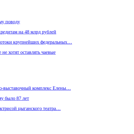
ому поводу
редитам на 48 млрд рублей
 потоки крупнейших федеральных…
 не хотят оставлять чаевые
йно-выставочный комплекс Елены…
у было 87 лет
актрисой цыганского театра…