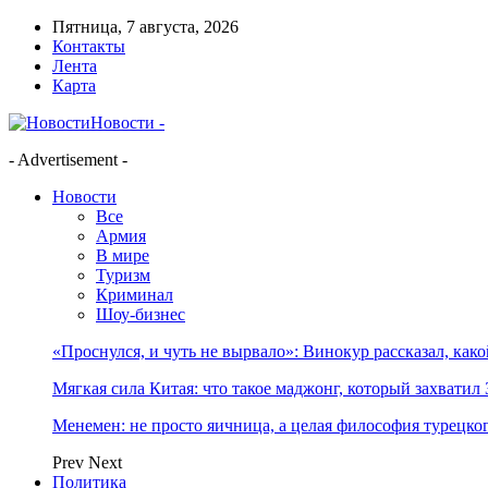
Пятница, 7 августа, 2026
Контакты
Лента
Карта
Новости -
- Advertisement -
Новости
Все
Армия
В мире
Туризм
Криминал
Шоу-бизнес
«Проснулся, и чуть не вырвало»: Винокур рассказал, как
Мягкая сила Китая: что такое маджонг, который захватил 
Менемен: не просто яичница, а целая философия турецког
Prev
Next
Политика