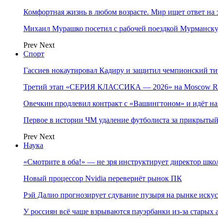
Комфортная жизнь в любом возрасте. Мир ищет ответ на 
Михаил Мурашко посетил с рабочей поездкой Мурманску
Prev
Next
Спорт
Гассиев нокаутировал Кадиру и защитил чемпионский 
Третий этап «СЕРИЯ КЛАССИКА — 2026» на Moscow Ra
Овечкин продлевил контракт с «Вашингтоном» и идёт на
Первое в истории ЧМ удаление футболиста за прикрытый
Prev
Next
Наука
«Смотрите в оба!» — не зря инструктирует директор шк
Новый процессор Nvidia перевернёт рынок ПК
Рэй Далио прогнозирует сдувание пузыря на рынке иску
У россиян всё чаще взрываются пауэрбанки из-за старых