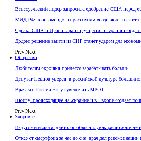
Венесуэльский лидер запросила одобрение США перед о
МИД РФ порекомендовал россиянам воздерживаться от 
Сделка США и Ирана гарантирует, что Тегеран никогда 
Додон: решение выйти из СНГ станет ударом для эконо
Prev
Next
Общество
Любителям окрошки придётся зарабатывать больше
Депутат Певцов уверен: в российской культуре большинст
Врачам в России могут увеличить МРОТ
Шойгу: происходящее на Украине и в Европе создает поч
Prev
Next
Здоровье
Вздутие и изжога: диетолог объяснил, как распознать не
Отказ от смартфона за час до сна: врач дал рекомендаци