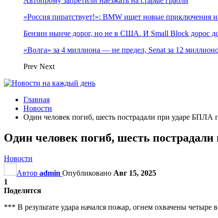
Автопрому запретили наезжать на старые грабли
«Россия пиратствует!»: BMW ищет новые приключения н
Бензин нынче дорог, но не в США. И Small Block дорос до
«Волга» за 4 миллиона — не предел, Senat за 12 миллио
Prev
Next
Главная
Новости
Один человек погиб, шесть пострадали при ударе БПЛА 
Один человек погиб, шесть пострадали
Новости
Автор
admin
Опубликовано
Авг 15, 2025
1
Поделится
*** В результате удара начался пожар, огнем охвачены четыре 