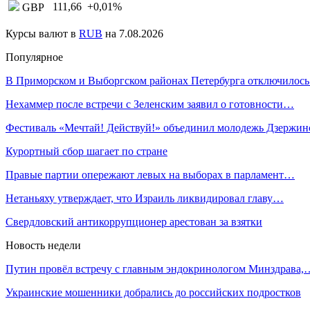
111,66
+0,01
%
GBP
Курсы валют в
RUB
на 7.08.2026
Популярное
В Приморском и Выборгском районах Петербурга отключилос
Нехаммер после встречи с Зеленским заявил о готовности…
Фестиваль «Мечтай! Действуй!» объединил молодежь Дзержи
Курортный сбор шагает по стране
Правые партии опережают левых на выборах в парламент…
Нетаньяху утверждает, что Израиль ликвидировал главу…
Свердловский антикоррупционер арестован за взятки
Новость недели
Путин провёл встречу с главным эндокринологом Минздрава,
Украинские мошенники добрались до российских подростков