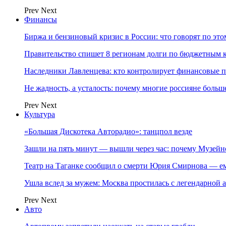
Prev
Next
Финансы
Биржа и бензиновый кризис в России: что говорят по эт
Правительство спишет 8 регионам долги по бюджетным к
Наследники Лавленцева: кто контролирует финансовые
Не жадность, а усталость: почему многие россияне больше
Prev
Next
Культура
«Большая Дискотека Авторадио»: танцпол везде
Зашли на пять минут — вышли через час: почему Музе
Театр на Таганке сообщил о смерти Юрия Смирнова — ем
Ушла вслед за мужем: Москва простилась с легендарной 
Prev
Next
Авто