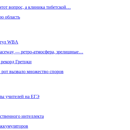
этот вопрос, а клиника тибетской…
ю область
титул WBA
ceway — ретро‑атмосфера, зрелищные…
 рекорд Гретцки
 рот вызвало множество споров
олы учителей на ЕГЭ
сственного интеллекта
 аккумуляторов