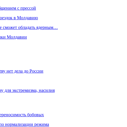
бщением с прессой
поездок в Молдавию
не сможет обладать ядерным…
мики Молдавии
ву нет дела до России
ву для экстремизма, насилия
переносимость бобовых
и по нормализации режима