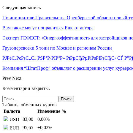
Следующая запись
По инициативе Правительства Оренбургской области новый т
Вам также могут понравиться
Еще от автора
Эксперт ГЕФЕСТ: «Энергоэффективность для застройщиков н
Грузоперевозки 5 тонн по Москве и регионам России
РЈРёС‚РєРѕС„С„ РЅР°Р·РІР°Р» РїРµСЂРµРіРѕРІРѕСЂС‹ СЃ Р”
Компания “ШтатПроф” объявляет о расширении услуг курьерск
Prev
Next
Комментарии закрыты.
Таблица обменных курсов
Валюта
Изменение %
83,00
0,00
%
USD
95,65
+0,02
%
EUR