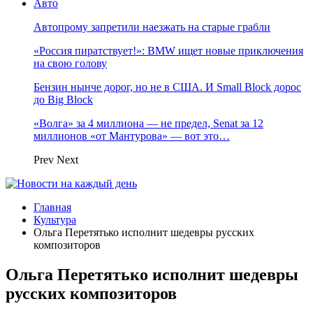
Авто
Автопрому запретили наезжать на старые грабли
«Россия пиратствует!»: BMW ищет новые приключения
на свою голову
Бензин нынче дорог, но не в США. И Small Block дорос
до Big Block
«Волга» за 4 миллиона — не предел, Senat за 12
миллионов «от Мантурова» — вот это…
Prev
Next
Главная
Культура
Ольга Перетятько исполнит шедевры русских
композиторов
Ольга Перетятько исполнит шедевры
русских композиторов