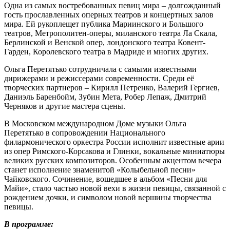
Одна из самых востребованных певиц мира – долгожданный
гость прославленных оперных театров и концертных залов
мира. Ей рукоплещет публика Мариинского и Большого
театров, Метрополитен-оперы, миланского театра Ла Скала,
Берлинской и Венской опер, лондонского театра Ковент-
Гарден, Королевского театра в Мадриде и многих других.
Ольга Перетятько сотрудничала с самыми известными
дирижерами и режиссерами современности. Среди её
творческих партнеров – Кирилл Петренко, Валерий Гергиев,
Даниэль Баренбойм, Зубин Мета, Робер Лепаж, Дмитрий
Черняков и другие мастера сцены.
В Московском международном Доме музыки Ольга
Перетятько в сопровождении Национального
филармонического оркестра России исполнит известные арии
из опер Римского-Корсакова и Глинки, вокальные миниатюры
великих русских композиторов. Особенным акцентом вечера
станет исполнение знаменитой «Колыбельной песни»
Чайковского. Сочинение, вошедшее в альбом «Песни для
Майи», стало частью новой вехи в жизни певицы, связанной с
рождением дочки, и символом новой вершины творчества
певицы.
В программе: