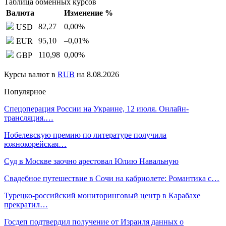
Таблица обменных курсов
Валюта
Изменение %
82,27
0,00
%
USD
95,10
–0,01
%
EUR
110,98
0,00
%
GBP
Курсы валют в
RUB
на 8.08.2026
Популярное
Спецоперация России на Украине, 12 июля. Онлайн-
трансляция.…
Нобелевскую премию по литературе получила
южнокорейская…
Суд в Москве заочно арестовал Юлию Навальную
Свадебное путешествие в Сочи на кабриолете: Романтика с…
Турецко-российский мониторинговый центр в Карабахе
прекратил…
Госдеп подтвердил получение от Израиля данных о