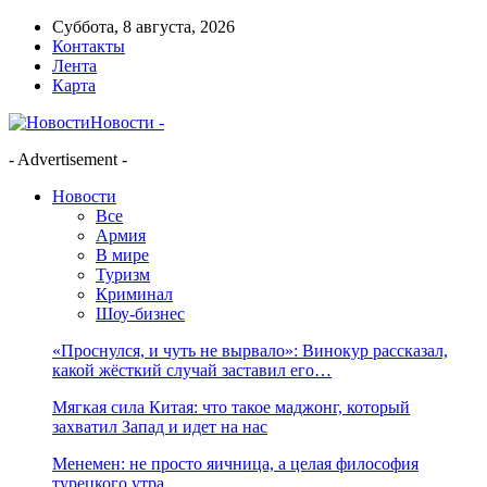
Суббота, 8 августа, 2026
Контакты
Лента
Карта
Новости -
- Advertisement -
Новости
Все
Армия
В мире
Туризм
Криминал
Шоу-бизнес
«Проснулся, и чуть не вырвало»: Винокур рассказал,
какой жёсткий случай заставил его…
Мягкая сила Китая: что такое маджонг, который
захватил Запад и идет на нас
Менемен: не просто яичница, а целая философия
турецкого утра