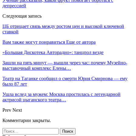
Ученые рассказали, какой фрукт помогает бороться с
депрессией
Следующая запись
ЦБ отрицает связь между ростом цен и высокой ключевой
ставкой
Вам также могут понравиться
Еще от автора
«Большая Дискотека Авторадио»: танцпол везде
Зашли на пять минут — вышли через час: почему Музейно-
выставочный комплекс Елены…
Театр на Таганке сообщил о смерти Юрия Смирнова — ему
было 87 лет
Ушла вслед за мужем: Москва простилась с легендарной
актрисой цыганского театра…
Prev
Next
Комментарии закрыты.