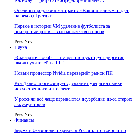
Raceway — ретро‑атмосфера, зрелищные…
Овечкин продлевил контракт с «Вашингтоном» и идёт
на рекорд Гретцки
Первое в истории ЧМ удаление футболиста за
прикрытый рот вызвало множество споров
Prev
Next
Наука
«Смотрите в оба!» — не зря инструктирует директор
школы учителей на ЕГЭ
Новый процессор Nvidia перевернёт рынок ПК
Рэй Далио прогнозирует сдувание пузыря на рынке
искусственного интеллекта
У россиян всё чаще взрываются пауэрбанки из-за старых
аккумуляторов
Prev
Next
Финансы
Биржа и бензиновый кризис в России: что говорят по