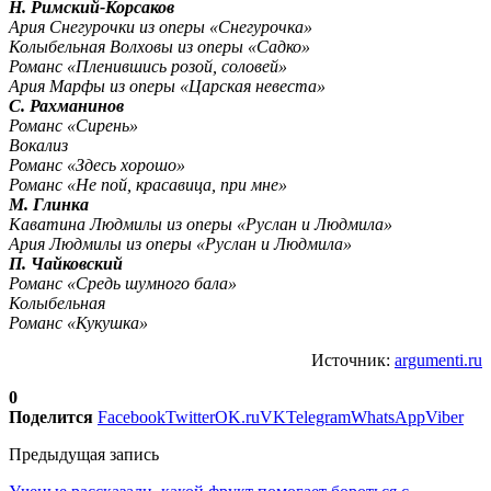
Н. Римский-Корсаков
Ария Снегурочки из оперы «Снегурочка»
Колыбельная Волховы из оперы «Садко»
Романс «Пленившись розой, соловей»
Ария Марфы из оперы «Царская невеста»
С. Рахманинов
Романс «Сирень»
Вокализ
Романс «Здесь хорошо»
Романс «Не пой, красавица, при мне»
М. Глинка
Каватина Людмилы из оперы «Руслан и Людмила»
Ария Людмилы из оперы «Руслан и Людмила»
П. Чайковский
Романс «Средь шумного бала»
Колыбельная
Романс «Кукушка»
Источник:
argumenti.ru
0
Поделится
Facebook
Twitter
OK.ru
VK
Telegram
WhatsApp
Viber
Предыдущая запись