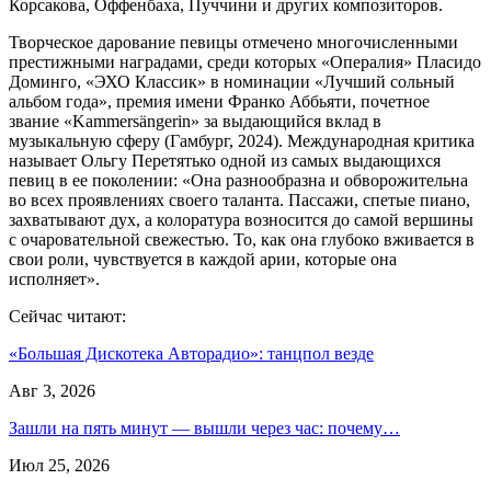
Корсакова, Оффенбаха, Пуччини и других композиторов.
Творческое дарование певицы отмечено многочисленными
престижными наградами, среди которых «Опералия» Пласидо
Доминго, «ЭХО Классик» в номинации «Лучший сольный
альбом года», премия имени Франко Аббьяти, почетное
звание «Kammersängerin» за выдающийся вклад в
музыкальную сферу (Гамбург, 2024). Международная критика
называет Ольгу Перетятько одной из самых выдающихся
певиц в ее поколении: «Она разнообразна и обворожительна
во всех проявлениях своего таланта. Пассажи, спетые пиано,
захватывают дух, а колоратура возносится до самой вершины
с очаровательной свежестью. То, как она глубоко вживается в
свои роли, чувствуется в каждой арии, которые она
исполняет».
Сейчас читают:
«Большая Дискотека Авторадио»: танцпол везде
Авг 3, 2026
Зашли на пять минут — вышли через час: почему…
Июл 25, 2026