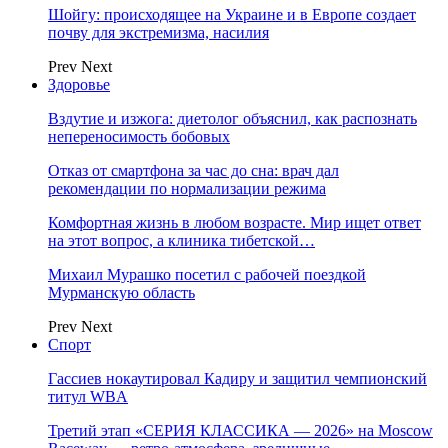
Шойгу: происходящее на Украине и в Европе создает
почву для экстремизма, насилия
Prev
Next
Здоровье
Вздутие и изжога: диетолог объяснил, как распознать
непереносимость бобовых
Отказ от смартфона за час до сна: врач дал
рекомендации по нормализации режима
Комфортная жизнь в любом возрасте. Мир ищет ответ
на этот вопрос, а клиника тибетской…
Михаил Мурашко посетил с рабочей поездкой
Мурманскую область
Prev
Next
Спорт
Гассиев нокаутировал Кадиру и защитил чемпионский
титул WBA
Третий этап «СЕРИЯ КЛАССИКА — 2026» на Moscow