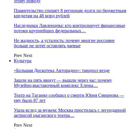
этому поводу
Правительство спишет 8 регионам долги по бюджетным
кредитам на 48 млрд рублей
Наследники Лавленцева: кто контролирует финансовые
потоки крупнейших федеральных…
Не жадность, а усталость: почему многие россияне
больше не хотят оставлять чаевые
Prev
Next
Культура
«Большая Дискотека Авторадио»: танцпол везде
Зашли на пять минут — вышли через час: почему
Музейно-выставочный комплекс Елены…
Театр на Таганке сообщил о смерти Юрия Смирнова —
ему было 87 лет
Ушла вслед за мужем: Москва простилась с легендарной
актрисой цыганского театра…
Prev
Next