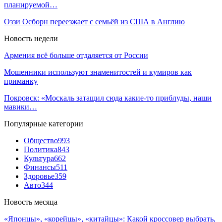
планируемой…
Оззи Осборн переезжает с семьёй из США в Англию
Новость недели
Армения всё больше отдаляется от России
Мошенники используют знаменитостей и кумиров как
приманку
Покровск: «Москаль затащил сюда какие-то приблуды, наши
мавики…
Популярные категории
Общество
993
Политика
843
Культура
662
Финансы
511
Здоровье
359
Авто
344
Новость месяца
«Японцы», «корейцы», «китайцы»: Какой кроссовер выбрать,