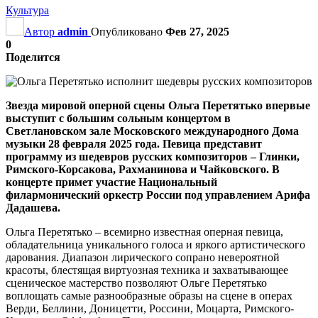
Культура
Автор
admin
Опубликовано
Фев 27, 2025
0
Поделится
Звезда мировой оперной сцены Ольга Перетятько впервые
выступит с большим сольным концертом в
Светлановском зале Московского международного Дома
музыки 28 февраля 2025 года. Певица представит
программу из шедевров русских композиторов – Глинки,
Римского-Корсакова, Рахманинова и Чайковского. В
концерте примет участие Национальный
филармонический оркестр России под управлением Арифа
Дадашева.
Ольга Перетятько – всемирно известная оперная певица,
обладательница уникального голоса и яркого артистического
дарования. Диапазон лирического сопрано невероятной
красоты, блестящая виртуозная техника и захватывающее
сценическое мастерство позволяют Ольге Перетятько
воплощать самые разнообразные образы на сцене в операх
Верди, Беллини, Доницетти, Россини, Моцарта, Римского-