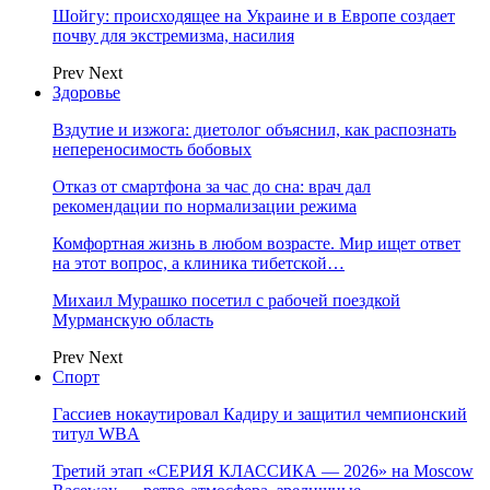
Шойгу: происходящее на Украине и в Европе создает
почву для экстремизма, насилия
Prev
Next
Здоровье
Вздутие и изжога: диетолог объяснил, как распознать
непереносимость бобовых
Отказ от смартфона за час до сна: врач дал
рекомендации по нормализации режима
Комфортная жизнь в любом возрасте. Мир ищет ответ
на этот вопрос, а клиника тибетской…
Михаил Мурашко посетил с рабочей поездкой
Мурманскую область
Prev
Next
Спорт
Гассиев нокаутировал Кадиру и защитил чемпионский
титул WBA
Третий этап «СЕРИЯ КЛАССИКА — 2026» на Moscow