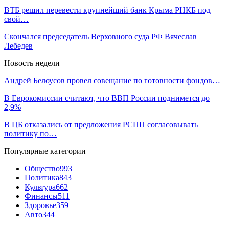
ВТБ решил перевести крупнейший банк Крыма РНКБ под
свой…
Скончался председатель Верховного суда РФ Вячеслав
Лебедев
Новость недели
Андрей Белоусов провел совещание по готовности фондов…
В Еврокомиссии считают, что ВВП России поднимется до
2,9%
В ЦБ отказались от предложения РСПП согласовывать
политику по…
Популярные категории
Общество
993
Политика
843
Культура
662
Финансы
511
Здоровье
359
Авто
344