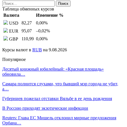
Таблица обменных курсов
Валюта
Изменение %
82,27
0,00
%
USD
95,07
–0,02
%
EUR
110,99
0,00
%
GBP
Курсы валют в
RUB
на 9.08.2026
Популярное
Десятый книжный юбилейный: «Красная площадь»
обновила…
Самара полнится слухами, что бывший мэр города не убит,
а…
Губерниев пожелал отставки Вяльбе в ее день рождения
В Россию приходят экзотические инфекции
Reuters: Глава ЕC Мишель отклонил мирные предложения
Орбана…