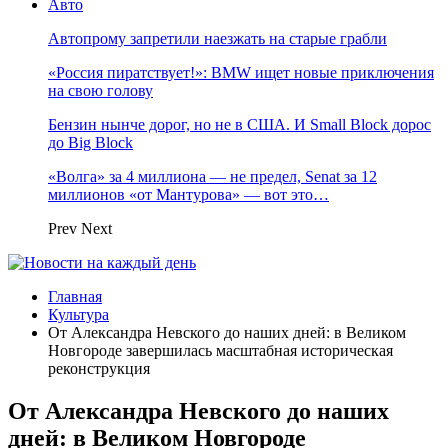
Авто
Автопрому запретили наезжать на старые грабли
«Россия пиратствует!»: BMW ищет новые приключения
на свою голову
Бензин нынче дорог, но не в США. И Small Block дорос
до Big Block
«Волга» за 4 миллиона — не предел, Senat за 12
миллионов «от Мантурова» — вот это…
Prev
Next
Главная
Культура
От Александра Невского до наших дней: в Великом
Новгороде завершилась масштабная историческая
реконструкция
От Александра Невского до наших
дней: в Великом Новгороде