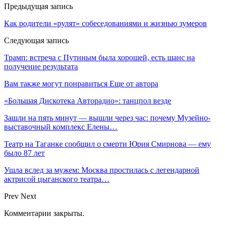
Предыдущая запись
Как родители «рулят» собеседованиями и жизнью зумеров
Следующая запись
Трамп: встреча с Путиным была хорошей, есть шанс на
получение результата
Вам также могут понравиться
Еще от автора
«Большая Дискотека Авторадио»: танцпол везде
Зашли на пять минут — вышли через час: почему Музейно-
выставочный комплекс Елены…
Театр на Таганке сообщил о смерти Юрия Смирнова — ему
было 87 лет
Ушла вслед за мужем: Москва простилась с легендарной
актрисой цыганского театра…
Prev
Next
Комментарии закрыты.