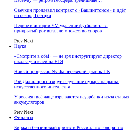
Raceway — ретро‑атмосфера, зрелищные…
Овечкин продлевил контракт с «Вашингтоном» и идёт
на рекорд Гретцки
Первое в истории ЧМ удаление футболиста за
прикрытый рот вызвало множество споров
Prev
Next
Наука
«Смотрите в оба!» — не зря инструктирует директор
школы учителей на ЕГЭ
Новый процессор Nvidia перевернёт рынок ПК
Рэй Далио прогнозирует сдувание пузыря на рынке
искусственного интеллекта
У россиян всё чаще взрываются пауэрбанки из-за старых
аккумуляторов
Prev
Next
Финансы
Биржа и бензиновый кризис в России: что говорят по