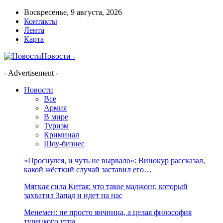
Воскресенье, 9 августа, 2026
Контакты
Лента
Карта
Новости -
- Advertisement -
Новости
Все
Армия
В мире
Туризм
Криминал
Шоу-бизнес
«Проснулся, и чуть не вырвало»: Винокур рассказал,
какой жёсткий случай заставил его…
Мягкая сила Китая: что такое маджонг, который
захватил Запад и идет на нас
Менемен: не просто яичница, а целая философия
турецкого утра