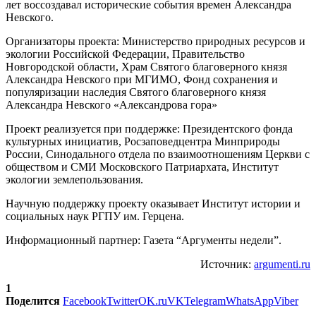
лет воссоздавал исторические события времен Александра
Невского.
Организаторы проекта: Министерство природных ресурсов и
экологии Российской Федерации, Правительство
Новгородской области, Храм Святого благоверного князя
Александра Невского при МГИМО, Фонд сохранения и
популяризации наследия Святого благоверного князя
Александра Невского «Александрова гора»
Проект реализуется при поддержке: Президентского фонда
культурных инициатив, Росзаповедцентра Минприроды
России, Синодального отдела по взаимоотношениям Церкви с
обществом и СМИ Московского Патриархата, Институт
экологии землепользования.
Научную поддержку проекту оказывает Институт истории и
социальных наук РГПУ им. Герцена.
Информационный партнер: Газета “Аргументы недели”.
Источник:
argumenti.ru
1
Поделится
Facebook
Twitter
OK.ru
VK
Telegram
WhatsApp
Viber