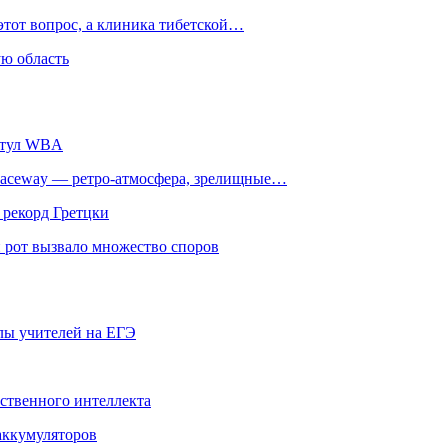
этот вопрос, а клиника тибетской…
ю область
титул WBA
ceway — ретро‑атмосфера, зрелищные…
 рекорд Гретцки
 рот вызвало множество споров
олы учителей на ЕГЭ
сственного интеллекта
 аккумуляторов