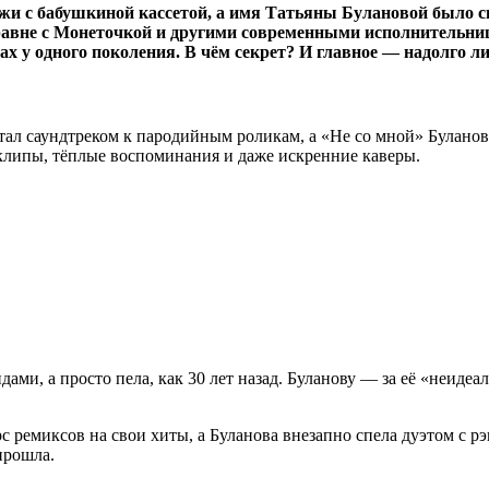
и с бабушкиной кассетой, а имя Татьяны Булановой было св
равне с Монеточкой и другими современными исполнительни
ах у одного поколения. В чём секрет? И главное — надолго ли
стал саундтреком к пародийным роликам, а «Не со мной» Булан
 клипы, тёплые воспоминания и даже искренние каверы.
ами, а просто пела, как 30 лет назад. Буланову — за её «неидеа
ремиксов на свои хиты, а Буланова внезапно спела дуэтом с рэ
прошла.