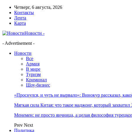
Четверг, 6 августа, 2026
Контакты
Лента
Карта
Новости -
- Advertisement -
Новости
Все
Армия
В мире
Туризм
Криминал
Шоу-бизнес
«Проснулся, и чуть не вырвало»: Винокур рассказал, как
Мягкая сила Китая: что такое маджонг, который захватил 
Менемен: не просто яичница, а целая философия турецког
Prev
Next
Политика