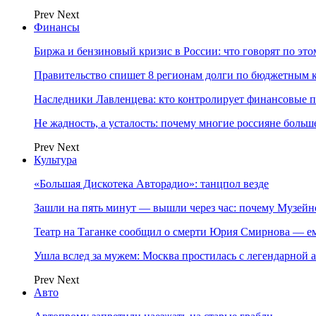
Prev
Next
Финансы
Биржа и бензиновый кризис в России: что говорят по эт
Правительство спишет 8 регионам долги по бюджетным к
Наследники Лавленцева: кто контролирует финансовые
Не жадность, а усталость: почему многие россияне больше
Prev
Next
Культура
«Большая Дискотека Авторадио»: танцпол везде
Зашли на пять минут — вышли через час: почему Музе
Театр на Таганке сообщил о смерти Юрия Смирнова — ем
Ушла вслед за мужем: Москва простилась с легендарной 
Prev
Next
Авто