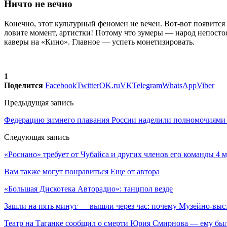
Ничто не вечно
Конечно, этот культурный феномен не вечен. Вот-вот появится
ловите момент, артистки! Потому что зумеры — народ непостоя
каверы на «Кино». Главное — успеть монетизировать.
1
Поделится
Facebook
Twitter
OK.ru
VK
Telegram
WhatsApp
Viber
Предыдущая запись
Федерацию зимнего плавания России наделили полномочиями
Следующая запись
«Роснано» требует от Чубайса и других членов его команды 4 м
Вам также могут понравиться
Еще от автора
«Большая Дискотека Авторадио»: танцпол везде
Зашли на пять минут — вышли через час: почему Музейно-в
Театр на Таганке сообщил о смерти Юрия Смирнова — ему был