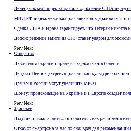
Венесуэльский лидер запросила одобрение США перед о
МИД РФ порекомендовал россиянам воздерживаться от 
Сделка США и Ирана гарантирует, что Тегеран никогда 
Додон: решение выйти из СНГ станет ударом для эконо
Prev
Next
Общество
Любителям окрошки придётся зарабатывать больше
Депутат Певцов уверен: в российской культуре большинст
Врачам в России могут увеличить МРОТ
Шойгу: происходящее на Украине и в Европе создает поч
Prev
Next
Здоровье
Вздутие и изжога: диетолог объяснил, как распознать не
Отказ от смартфона за час до сна: врач дал рекомендаци