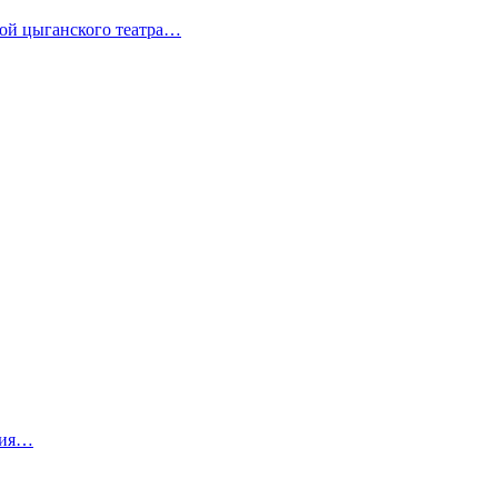
сой цыганского театра…
ния…