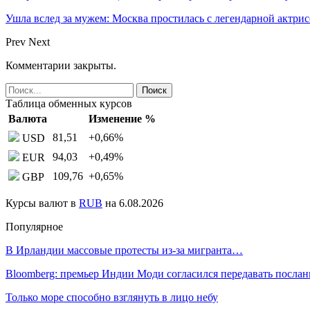
Ушла вслед за мужем: Москва простилась с легендарной актри
Prev
Next
Комментарии закрыты.
Таблица обменных курсов
Валюта
Изменение %
81,51
+0,66
%
USD
94,03
+0,49
%
EUR
109,76
+0,65
%
GBP
Курсы валют в
RUB
на 6.08.2026
Популярное
В Ирландии массовые протесты из-за мигранта…
Bloomberg: премьер Индии Моди согласился передавать посла
Только море способно взглянуть в лицо небу