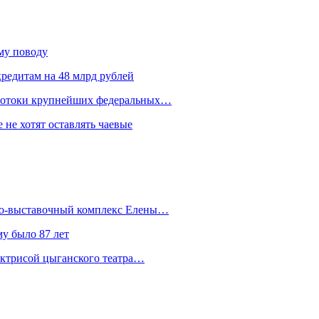
ому поводу
редитам на 48 млрд рублей
 потоки крупнейших федеральных…
 не хотят оставлять чаевые
йно-выставочный комплекс Елены…
у было 87 лет
актрисой цыганского театра…