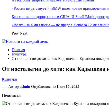
Автопрому запретили наезжать на старые грабли
«Россия пиратствует!»: BMW ищет новые приключения н
Бензин нынче дорог, но не в США. И Small Block дорос до
«Волга» за 4 миллиона — не предел, Senat за 12 миллио
Prev
Next
Главная
Культура
От ностальгии до хита: как Кадышева и Буланова покори
От ностальгии до хита: как Кадышева и
Культура
Автор
admin
Опубликовано
Июл 16, 2025
1
Поделится