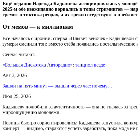
Ещё недавно Надежда Кадышева ассоциировалась у молодёж
2025-м обе неожиданно ворвались в топы стримингов — на
гремит в тикток-трендах, а их треки соседствуют в плейлист
От мемов — к миллионам
Всё началось с иронии: сперва «Плывёт веночек» Кадышевой 
зумеры сменили тон: вместо стёба появились ностальгические
Сейчас читают:
«Большая Дискотека Авторадио»: танцпол везде
Авг 3, 2026
Зашли на пять минут — вышли через час: почему…
Июл 25, 2026
Кадышеву полюбили за аутентичность — она не гналась за тренд
мироощущению молодёжи.
Певицы быстро сориентировались: Кадышева запустила конкурс 
концерт — видимо, стараются успеть заработать, пока мода не 