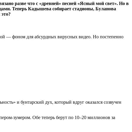
язано разве что с
«
древней
»
песней «Ясный мой свет». Но в
цами. Теперь Кадышева собирает стадионы, Буланова
 это?
овой — фоном для абсурдных вирусных видео. Но постепенно
льность» и бунтарский дух, который вдруг оказался созвучен
пером-зумером. Обе теперь берут по 10–20 миллионов за