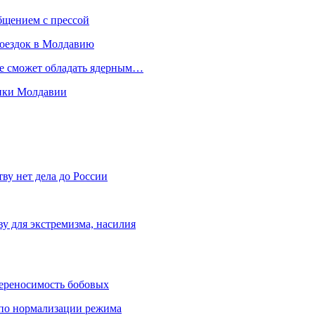
бщением с прессой
поездок в Молдавию
не сможет обладать ядерным…
мики Молдавии
ву нет дела до России
ву для экстремизма, насилия
переносимость бобовых
и по нормализации режима