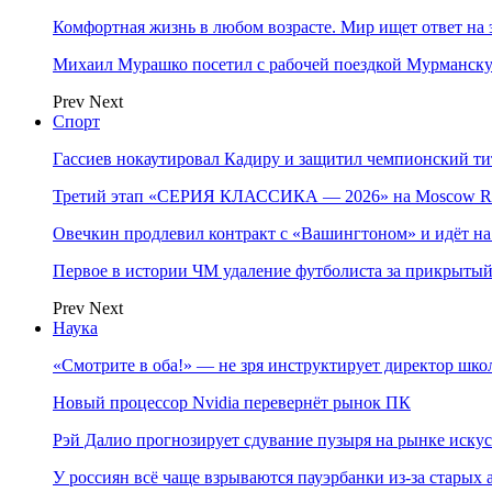
Комфортная жизнь в любом возрасте. Мир ищет ответ на 
Михаил Мурашко посетил с рабочей поездкой Мурманску
Prev
Next
Спорт
Гассиев нокаутировал Кадиру и защитил чемпионский 
Третий этап «СЕРИЯ КЛАССИКА — 2026» на Moscow Ra
Овечкин продлевил контракт с «Вашингтоном» и идёт на
Первое в истории ЧМ удаление футболиста за прикрытый
Prev
Next
Наука
«Смотрите в оба!» — не зря инструктирует директор шк
Новый процессор Nvidia перевернёт рынок ПК
Рэй Далио прогнозирует сдувание пузыря на рынке иску
У россиян всё чаще взрываются пауэрбанки из-за старых