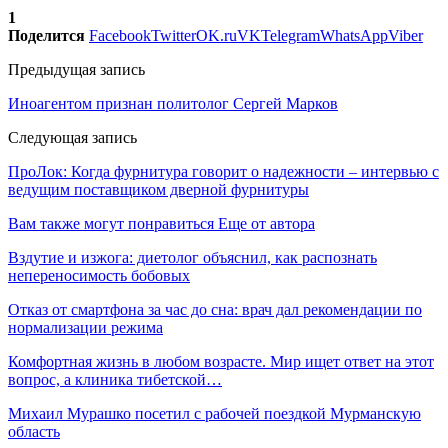
1
Поделится
Facebook
Twitter
OK.ru
VK
Telegram
WhatsApp
Viber
Предыдущая запись
Иноагентом признан политолог Сергей Марков
Следующая запись
ПроЛок: Когда фурнитура говорит о надежности – интервью с
ведущим поставщиком дверной фурнитуры
Вам также могут понравиться
Еще от автора
Вздутие и изжога: диетолог объяснил, как распознать
непереносимость бобовых
Отказ от смартфона за час до сна: врач дал рекомендации по
нормализации режима
Комфортная жизнь в любом возрасте. Мир ищет ответ на этот
вопрос, а клиника тибетской…
Михаил Мурашко посетил с рабочей поездкой Мурманскую
область