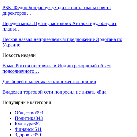
РБК: Федор Бондарчук уходит с поста главы совета
директоров…
Передел мира: Путин, застолбив Антарктиду, обнулит
планы…
Песков назвал неприемлемым предложение Эрдогана по
Украине
Новость недели
В мае Россия поставила в Индию рекордный объем
подсолнечного…
Для болей в коленях есть множество причин
Владелец торговой сети попросил не лизать яйца
Популярные категории
Общество
993
Политика
843
Культура
662
Финансы
511
Здоровье
359