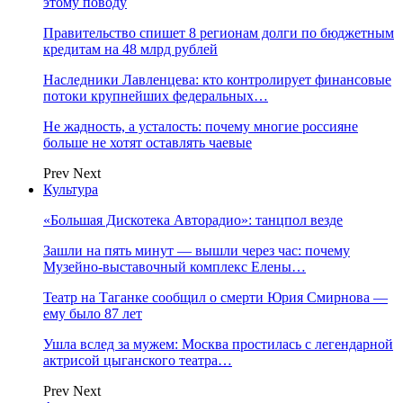
этому поводу
Правительство спишет 8 регионам долги по бюджетным
кредитам на 48 млрд рублей
Наследники Лавленцева: кто контролирует финансовые
потоки крупнейших федеральных…
Не жадность, а усталость: почему многие россияне
больше не хотят оставлять чаевые
Prev
Next
Культура
«Большая Дискотека Авторадио»: танцпол везде
Зашли на пять минут — вышли через час: почему
Музейно-выставочный комплекс Елены…
Театр на Таганке сообщил о смерти Юрия Смирнова —
ему было 87 лет
Ушла вслед за мужем: Москва простилась с легендарной
актрисой цыганского театра…
Prev
Next