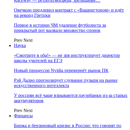
Raceway — ретро‑атмосфера, зрелищные…
Овечкин продлевил контракт с «Вашингтоном» и идёт
на рекорд Гретцки
Первое в истории ЧМ удаление футболиста за
прикрытый рот вызвало множество споров
Prev
Next
Наука
«Смотрите в оба!» — не зря инструктирует директор
школы учителей на ЕГЭ
Новый процессор Nvidia перевернёт рынок ПК
Рэй Далио прогнозирует сдувание пузыря на рынке
искусственного интеллекта
У россиян всё чаще взрываются пауэрбанки из-за старых
аккумуляторов
Prev
Next
Финансы
Биржа и бензиновый кризис в России: что говорят по