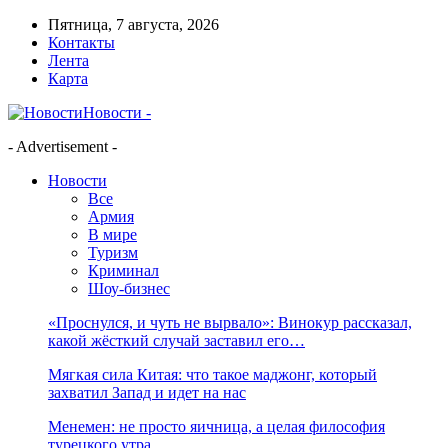
Пятница, 7 августа, 2026
Контакты
Лента
Карта
Новости -
- Advertisement -
Новости
Все
Армия
В мире
Туризм
Криминал
Шоу-бизнес
«Проснулся, и чуть не вырвало»: Винокур рассказал,
какой жёсткий случай заставил его…
Мягкая сила Китая: что такое маджонг, который
захватил Запад и идет на нас
Менемен: не просто яичница, а целая философия
турецкого утра