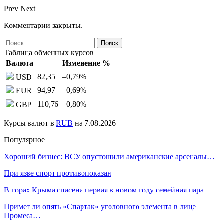
Prev
Next
Комментарии закрыты.
Таблица обменных курсов
Валюта
Изменение %
82,35
–0,79
%
USD
94,97
–0,69
%
EUR
110,76
–0,80
%
GBP
Курсы валют в
RUB
на 7.08.2026
Популярное
Хороший бизнес: ВСУ опустошили американские арсеналы…
При язве спорт противопоказан
В горах Крыма спасена первая в новом году семейная пара
Примет ли опять «Спартак» уголовного элемента в лице
Промеса…