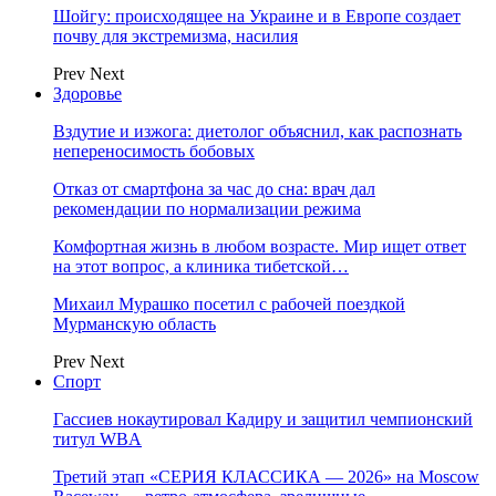
Шойгу: происходящее на Украине и в Европе создает
почву для экстремизма, насилия
Prev
Next
Здоровье
Вздутие и изжога: диетолог объяснил, как распознать
непереносимость бобовых
Отказ от смартфона за час до сна: врач дал
рекомендации по нормализации режима
Комфортная жизнь в любом возрасте. Мир ищет ответ
на этот вопрос, а клиника тибетской…
Михаил Мурашко посетил с рабочей поездкой
Мурманскую область
Prev
Next
Спорт
Гассиев нокаутировал Кадиру и защитил чемпионский
титул WBA
Третий этап «СЕРИЯ КЛАССИКА — 2026» на Moscow