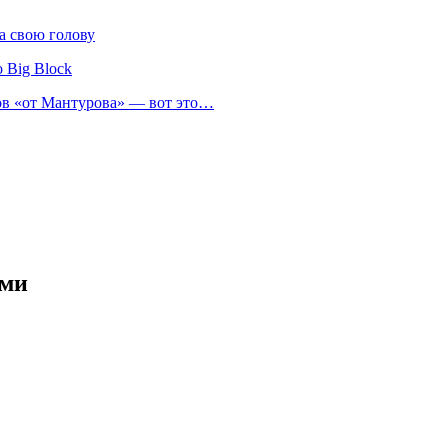
а свою голову
 Big Block
нов «от Мантурова» — вот это…
ами