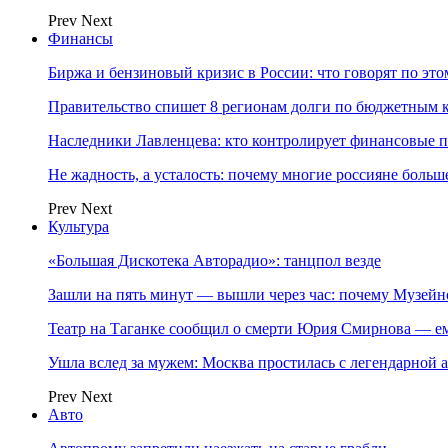
Prev
Next
Финансы
Биржа и бензиновый кризис в России: что говорят по эт
Правительство спишет 8 регионам долги по бюджетным к
Наследники Лавленцева: кто контролирует финансовые
Не жадность, а усталость: почему многие россияне больше
Prev
Next
Культура
«Большая Дискотека Авторадио»: танцпол везде
Зашли на пять минут — вышли через час: почему Музе
Театр на Таганке сообщил о смерти Юрия Смирнова — ем
Ушла вслед за мужем: Москва простилась с легендарной 
Prev
Next
Авто