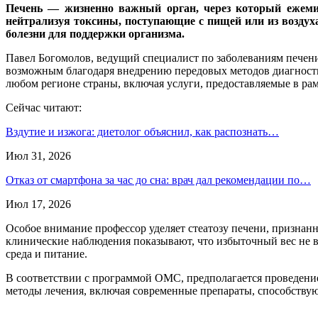
Печень — жизненно важный орган, через который ежемин
нейтрализуя токсины, поступающие с пищей или из воздуха
болезни для поддержки организма.
Павел Богомолов, ведущий специалист по заболеваниям печени
возможным благодаря внедрению передовых методов диагност
любом регионе страны, включая услуги, предоставляемые в рам
Сейчас читают:
Вздутие и изжога: диетолог объяснил, как распознать…
Июл 31, 2026
Отказ от смартфона за час до сна: врач дал рекомендации по…
Июл 17, 2026
Особое внимание профессор уделяет стеатозу печени, признанн
клинические наблюдения показывают, что избыточный вес не в
среда и питание.
В соответствии с программой ОМС, предполагается проведение
методы лечения, включая современные препараты, способств