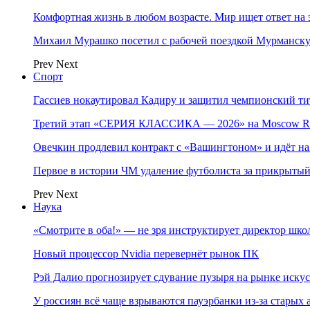
Комфортная жизнь в любом возрасте. Мир ищет ответ на 
Михаил Мурашко посетил с рабочей поездкой Мурманску
Prev
Next
Спорт
Гассиев нокаутировал Кадиру и защитил чемпионский 
Третий этап «СЕРИЯ КЛАССИКА — 2026» на Moscow Ra
Овечкин продлевил контракт с «Вашингтоном» и идёт на
Первое в истории ЧМ удаление футболиста за прикрытый
Prev
Next
Наука
«Смотрите в оба!» — не зря инструктирует директор шк
Новый процессор Nvidia перевернёт рынок ПК
Рэй Далио прогнозирует сдувание пузыря на рынке иску
У россиян всё чаще взрываются пауэрбанки из-за старых