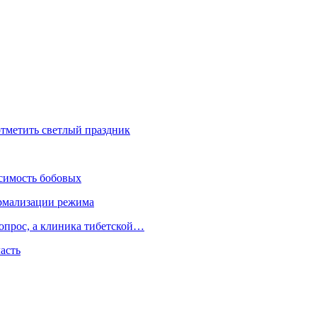
отметить светлый праздник
осимость бобовых
нормализации режима
вопрос, а клиника тибетской…
асть