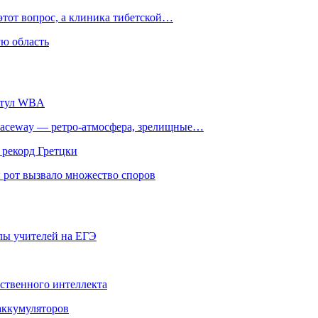
этот вопрос, а клиника тибетской…
ю область
титул WBA
ceway — ретро‑атмосфера, зрелищные…
 рекорд Гретцки
 рот вызвало множество споров
олы учителей на ЕГЭ
сственного интеллекта
 аккумуляторов