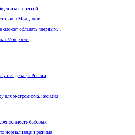
бщением с прессой
поездок в Молдавию
не сможет обладать ядерным…
мики Молдавии
ву нет дела до России
ву для экстремизма, насилия
переносимость бобовых
и по нормализации режима