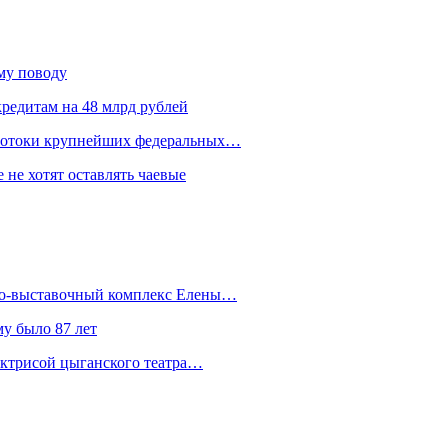
ому поводу
редитам на 48 млрд рублей
 потоки крупнейших федеральных…
 не хотят оставлять чаевые
йно-выставочный комплекс Елены…
у было 87 лет
актрисой цыганского театра…