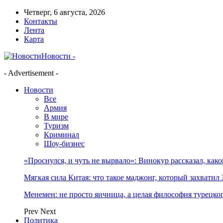
Четверг, 6 августа, 2026
Контакты
Лента
Карта
Новости -
- Advertisement -
Новости
Все
Армия
В мире
Туризм
Криминал
Шоу-бизнес
«Проснулся, и чуть не вырвало»: Винокур рассказал, как
Мягкая сила Китая: что такое маджонг, который захватил 
Менемен: не просто яичница, а целая философия турецког
Prev
Next
Политика