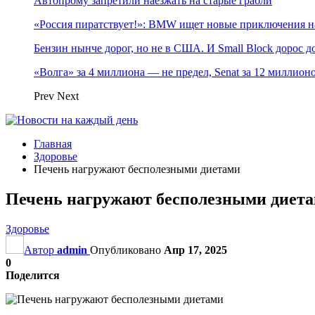
Автопрому запретили наезжать на старые грабли
«Россия пиратствует!»: BMW ищет новые приключения н
Бензин нынче дорог, но не в США. И Small Block дорос до
«Волга» за 4 миллиона — не предел, Senat за 12 миллио
Prev
Next
Главная
Здоровье
Печень нагружают бесполезными диетами
Печень нагружают бесполезными диет
Здоровье
Автор
admin
Опубликовано
Апр 17, 2025
0
Поделится