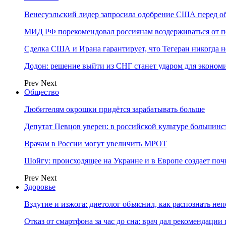
Венесуэльский лидер запросила одобрение США перед о
МИД РФ порекомендовал россиянам воздерживаться от 
Сделка США и Ирана гарантирует, что Тегеран никогда 
Додон: решение выйти из СНГ станет ударом для эконо
Prev
Next
Общество
Любителям окрошки придётся зарабатывать больше
Депутат Певцов уверен: в российской культуре большинст
Врачам в России могут увеличить МРОТ
Шойгу: происходящее на Украине и в Европе создает поч
Prev
Next
Здоровье
Вздутие и изжога: диетолог объяснил, как распознать не
Отказ от смартфона за час до сна: врач дал рекомендаци