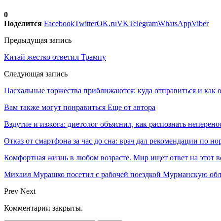
0
Поделится
Facebook
Twitter
OK.ru
VK
Telegram
WhatsApp
Viber
Предыдущая запись
Китай жестко ответил Трампу
Следующая запись
Пасхальные торжества приближаются: куда отправиться и как 
Вам также могут понравиться
Еще от автора
Вздутие и изжога: диетолог объяснил, как распознать неперен
Отказ от смартфона за час до сна: врач дал рекомендации по 
Комфортная жизнь в любом возрасте. Мир ищет ответ на этот 
Михаил Мурашко посетил с рабочей поездкой Мурманскую обл
Prev
Next
Комментарии закрыты.