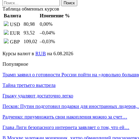
Таблица обменных курсов
Валюта
Изменение %
80,98
0,00
%
USD
93,52
–0,04
%
EUR
109,02
–0,03
%
GBP
Курсы валют в
RUB
на 6.08.2026
Популярное
Трамп заявил о готовности России пойти на «довольно больш
Тайна третьего выстрела
Грыжу удаляют достаточно легко
Песков: Путин подготовил подарки для иностранных лидеров
Радченко: приумножить свои накопления можно за счет…
Глава Лиги безопасного интернета заявляет о том, что ей…
В Москве задержан мошенник, хитро обманувший пенсионерк