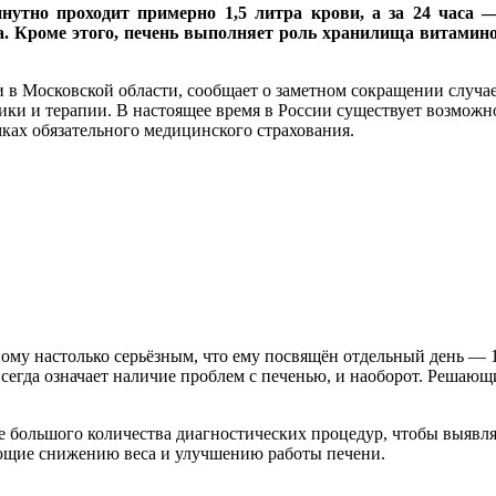
утно проходит примерно 1,5 литра крови, а за 24 часа 
. Кроме этого, печень выполняет роль хранилища витаминов
 в Московской области, сообщает о заметном сокращении случаев
ики и терапии. В настоящее время в России существует возмо
ках обязательного медицинского страхования.
ому настолько серьёзным, что ему посвящён отдельный день — 1
сегда означает наличие проблем с печенью, и наоборот. Решаю
 большого количества диагностических процедур, чтобы выявля
ующие снижению веса и улучшению работы печени.