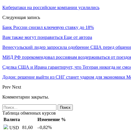
Кибератаки на российские компании усилились
Следующая запись
Банк России снизил ключевую ставку до 18%
Вам также могут понравиться
Еще от автора
Венесуэльский лидер запросила одобрение США перед общени
МИД РФ порекомендовал россиянам воздерживаться от поездо
Сделка США и Ирана гарантирует, что Тегеран никогда не см
Додон: решение выйти из СНГ станет ударом для экономики 
Prev
Next
Комментарии закрыты.
Таблица обменных курсов
Валюта
Изменение %
81,60
–0,82
%
USD