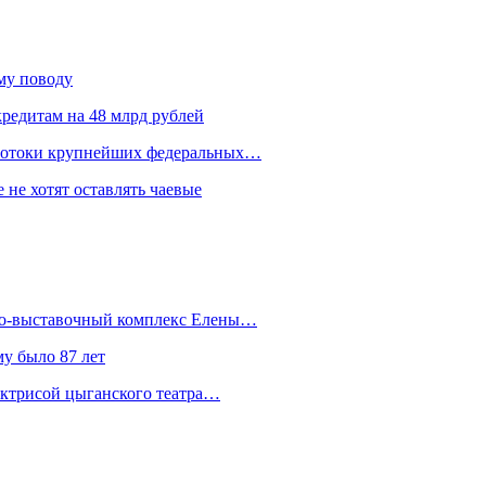
ому поводу
редитам на 48 млрд рублей
 потоки крупнейших федеральных…
 не хотят оставлять чаевые
йно-выставочный комплекс Елены…
у было 87 лет
актрисой цыганского театра…