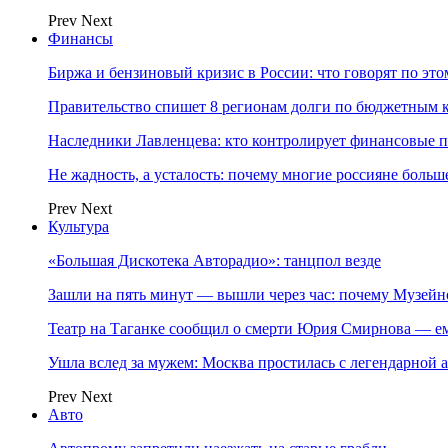
Prev
Next
Финансы
Биржа и бензиновый кризис в России: что говорят по эт
Правительство спишет 8 регионам долги по бюджетным к
Наследники Лавленцева: кто контролирует финансовые
Не жадность, а усталость: почему многие россияне больше
Prev
Next
Культура
«Большая Дискотека Авторадио»: танцпол везде
Зашли на пять минут — вышли через час: почему Музе
Театр на Таганке сообщил о смерти Юрия Смирнова — ем
Ушла вслед за мужем: Москва простилась с легендарной 
Prev
Next
Авто