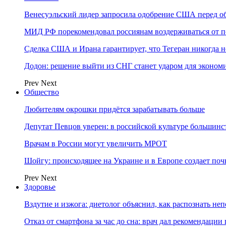
Венесуэльский лидер запросила одобрение США перед о
МИД РФ порекомендовал россиянам воздерживаться от 
Сделка США и Ирана гарантирует, что Тегеран никогда 
Додон: решение выйти из СНГ станет ударом для эконо
Prev
Next
Общество
Любителям окрошки придётся зарабатывать больше
Депутат Певцов уверен: в российской культуре большинст
Врачам в России могут увеличить МРОТ
Шойгу: происходящее на Украине и в Европе создает поч
Prev
Next
Здоровье
Вздутие и изжога: диетолог объяснил, как распознать не
Отказ от смартфона за час до сна: врач дал рекомендаци