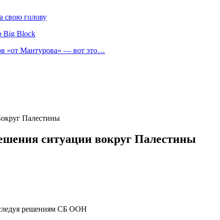
а свою голову
 Big Block
нов «от Мантурова» — вот это…
вокруг Палестины
решения ситуации вокруг Палестины
 следуя решениям СБ ООН