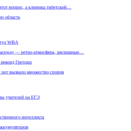
этот вопрос, а клиника тибетской…
ю область
титул WBA
ceway — ретро‑атмосфера, зрелищные…
 рекорд Гретцки
 рот вызвало множество споров
олы учителей на ЕГЭ
сственного интеллекта
 аккумуляторов