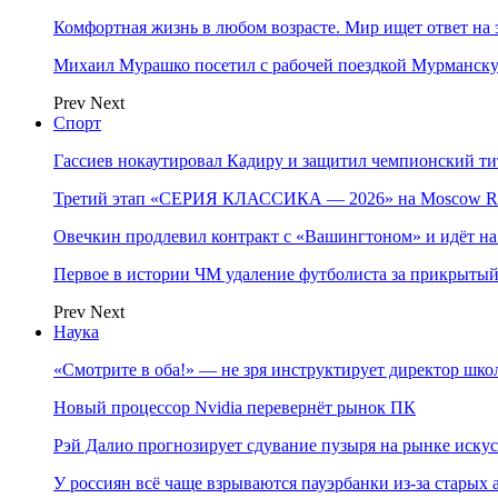
Комфортная жизнь в любом возрасте. Мир ищет ответ на 
Михаил Мурашко посетил с рабочей поездкой Мурманску
Prev
Next
Спорт
Гассиев нокаутировал Кадиру и защитил чемпионский 
Третий этап «СЕРИЯ КЛАССИКА — 2026» на Moscow Ra
Овечкин продлевил контракт с «Вашингтоном» и идёт на
Первое в истории ЧМ удаление футболиста за прикрытый
Prev
Next
Наука
«Смотрите в оба!» — не зря инструктирует директор шк
Новый процессор Nvidia перевернёт рынок ПК
Рэй Далио прогнозирует сдувание пузыря на рынке иску
У россиян всё чаще взрываются пауэрбанки из-за старых