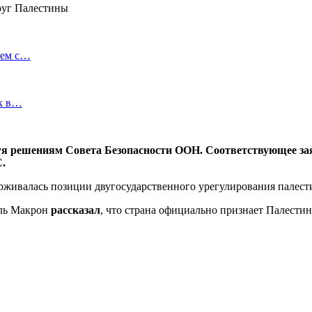
ием с…
ок в…
я решениям Совета Безопасности ООН. Соответствующее зая
.
ерживалась позиции двугосударственного урегулирования палест
эль Макрон
рассказал
, что страна официально признает Палести