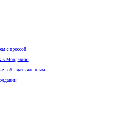
ем с прессой
к в Молдавию
ожет обладать ядерным…
Молдавии