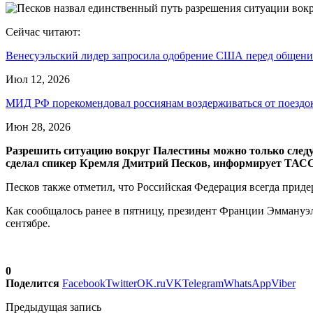
Сейчас читают:
Венесуэльский лидер запросила одобрение США перед общен
Июл 12, 2026
МИД РФ порекомендовал россиянам воздерживаться от поезд
Июн 28, 2026
Разрешить ситуацию вокруг Палестины можно только следу
сделал спикер Кремля Дмитрий Песков, информирует ТАСС
Песков также отметил, что Российская Федерация всегда прид
Как сообщалось ранее в пятницу, президент Франции Эмману
сентябре.
0
Поделится
Facebook
Twitter
OK.ru
VK
Telegram
WhatsApp
Viber
Предыдущая запись