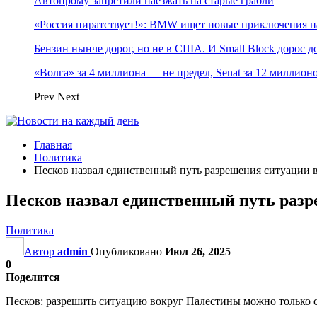
Автопрому запретили наезжать на старые грабли
«Россия пиратствует!»: BMW ищет новые приключения н
Бензин нынче дорог, но не в США. И Small Block дорос до
«Волга» за 4 миллиона — не предел, Senat за 12 миллио
Prev
Next
Главная
Политика
Песков назвал единственный путь разрешения ситуации 
Песков назвал единственный путь раз
Политика
Автор
admin
Опубликовано
Июл 26, 2025
0
Поделится
Песков: разрешить ситуацию вокруг Палестины можно только