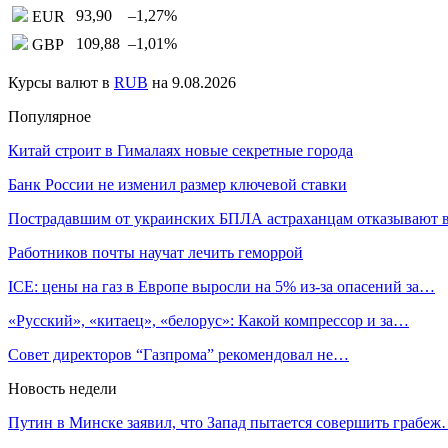
93,90
–1,27
%
EUR
109,88
–1,01
%
GBP
Курсы валют в
RUB
на 9.08.2026
Популярное
Китай строит в Гималаях новые секретные города
Банк России не изменил размер ключевой ставки
Пострадавшим от украинских БПЛА астраханцам отказывают
Работников почты научат лечить геморрой
ICE: цены на газ в Европе выросли на 5% из-за опасений за…
«Русский», «китаец», «белорус»: Какой компрессор и за…
Совет директоров “Газпрома” рекомендовал не…
Новость недели
Путин в Минске заявил, что Запад пытается совершить грабе