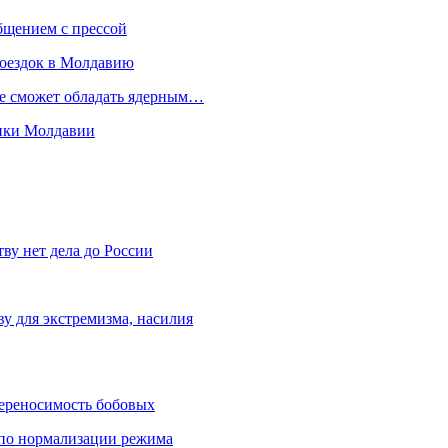
бщением с прессой
поездок в Молдавию
не сможет обладать ядерным…
мики Молдавии
ву нет дела до России
ву для экстремизма, насилия
переносимость бобовых
и по нормализации режима