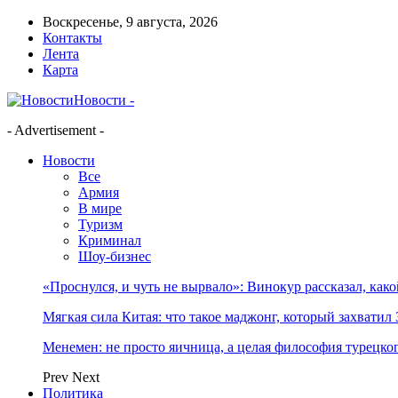
Воскресенье, 9 августа, 2026
Контакты
Лента
Карта
Новости -
- Advertisement -
Новости
Все
Армия
В мире
Туризм
Криминал
Шоу-бизнес
«Проснулся, и чуть не вырвало»: Винокур рассказал, как
Мягкая сила Китая: что такое маджонг, который захватил 
Менемен: не просто яичница, а целая философия турецког
Prev
Next
Политика