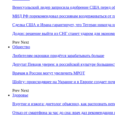
Венесуэльский лидер запросила одобрение США перед о
МИД РФ порекомендовал россиянам воздерживаться от 
Сделка США и Ирана гарантирует, что Тегеран никогда 
Додон: решение выйти из СНГ станет ударом для эконо
Prev
Next
Общество
Любителям окрошки придётся зарабатывать больше
Депутат Певцов уверен: в российской культуре большинст
Врачам в России могут увеличить МРОТ
Шойгу: происходящее на Украине и в Европе создает поч
Prev
Next
Здоровье
Вздутие и изжога: диетолог объяснил, как распознать не
Отказ от смартфона за час до сна: врач дал рекомендаци