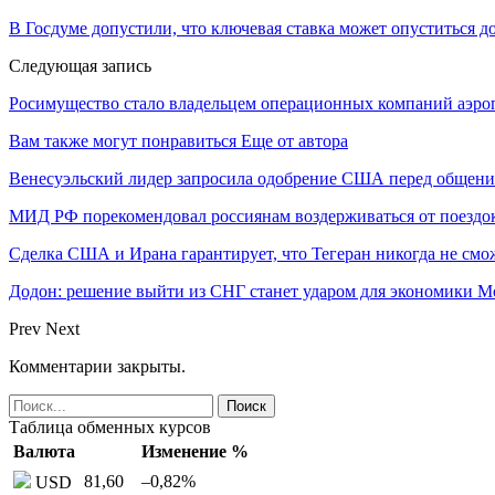
В Госдуме допустили, что ключевая ставка может опуститься д
Следующая запись
Росимущество стало владельцем операционных компаний аэро
Вам также могут понравиться
Еще от автора
Венесуэльский лидер запросила одобрение США перед общени
МИД РФ порекомендовал россиянам воздерживаться от поездо
Сделка США и Ирана гарантирует, что Тегеран никогда не см
Додон: решение выйти из СНГ станет ударом для экономики 
Prev
Next
Комментарии закрыты.
Таблица обменных курсов
Валюта
Изменение %
81,60
–0,82
%
USD