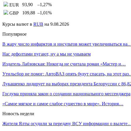
93,90
–1,27
%
EUR
109,88
–1,01
%
GBP
Курсы валют в
RUB
на 9.08.2026
Популярное
В жару число инфарктов и инсультов может увеличиваться на
Нас дефолтами пугают, ну а мы не унываем
Издатель Лабзовская: Никогда не считала роман «Мастер и…
Утильсбор не помог: АвтоВАЗ опять будут спасать, на этот ра
Лукашенко лидирует на выборах президента Белоруссии с 86
Госдума приняла закон о создании национального мессенджера
«Самое мягкое и самое слабое существо в мире». История…
Новость недели
Жителя Ялты осудили за передачу ВСУ информации о вылете