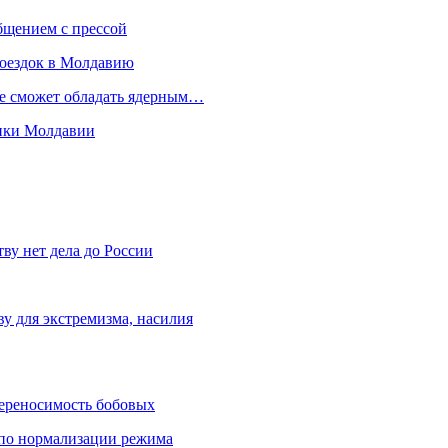
бщением с прессой
поездок в Молдавию
не сможет обладать ядерным…
мики Молдавии
ву нет дела до России
ву для экстремизма, насилия
переносимость бобовых
и по нормализации режима