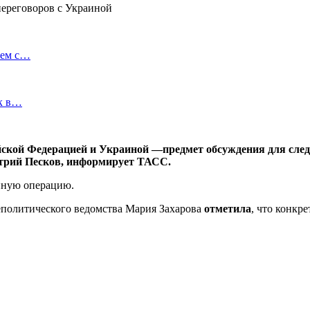
ием с…
ок в…
ской Федерацией и Украиной —предмет обсуждения для след
трий Песков, информирует ТАСС.
енную операцию.
неполитического ведомства Мария Захарова
отметила
, что конкр