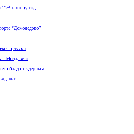
о 15% к концу года
порта “Домодедово”
ем с прессой
к в Молдавию
ожет обладать ядерным…
Молдавии