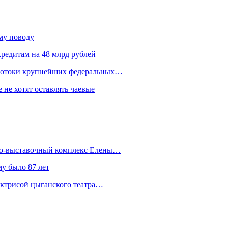
ому поводу
редитам на 48 млрд рублей
 потоки крупнейших федеральных…
 не хотят оставлять чаевые
йно-выставочный комплекс Елены…
у было 87 лет
актрисой цыганского театра…