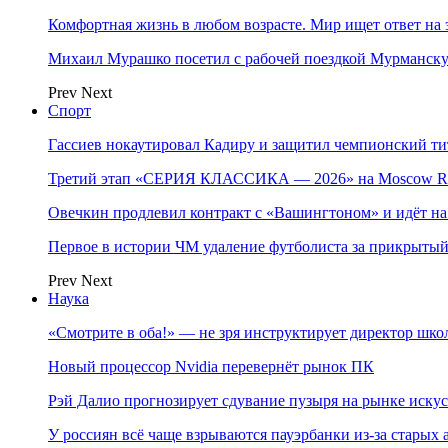
Комфортная жизнь в любом возрасте. Мир ищет ответ на 
Михаил Мурашко посетил с рабочей поездкой Мурманску
Prev
Next
Спорт
Гассиев нокаутировал Кадиру и защитил чемпионский 
Третий этап «СЕРИЯ КЛАССИКА — 2026» на Moscow Ra
Овечкин продлевил контракт с «Вашингтоном» и идёт на
Первое в истории ЧМ удаление футболиста за прикрытый
Prev
Next
Наука
«Смотрите в оба!» — не зря инструктирует директор шк
Новый процессор Nvidia перевернёт рынок ПК
Рэй Далио прогнозирует сдувание пузыря на рынке иску
У россиян всё чаще взрываются пауэрбанки из-за старых