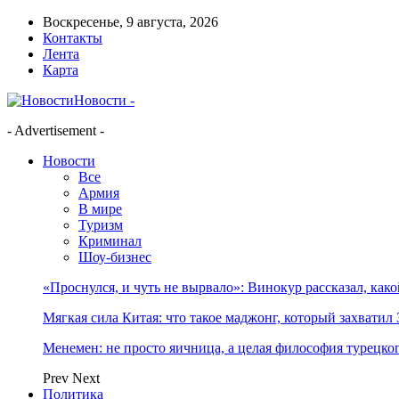
Воскресенье, 9 августа, 2026
Контакты
Лента
Карта
Новости -
- Advertisement -
Новости
Все
Армия
В мире
Туризм
Криминал
Шоу-бизнес
«Проснулся, и чуть не вырвало»: Винокур рассказал, как
Мягкая сила Китая: что такое маджонг, который захватил 
Менемен: не просто яичница, а целая философия турецког
Prev
Next
Политика