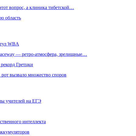
этот вопрос, а клиника тибетской…
ю область
титул WBA
ceway — ретро‑атмосфера, зрелищные…
 рекорд Гретцки
 рот вызвало множество споров
олы учителей на ЕГЭ
сственного интеллекта
 аккумуляторов