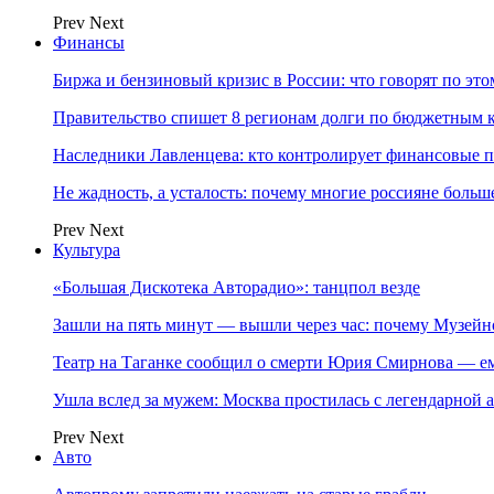
Prev
Next
Финансы
Биржа и бензиновый кризис в России: что говорят по эт
Правительство спишет 8 регионам долги по бюджетным к
Наследники Лавленцева: кто контролирует финансовые
Не жадность, а усталость: почему многие россияне больше
Prev
Next
Культура
«Большая Дискотека Авторадио»: танцпол везде
Зашли на пять минут — вышли через час: почему Музе
Театр на Таганке сообщил о смерти Юрия Смирнова — ем
Ушла вслед за мужем: Москва простилась с легендарной 
Prev
Next
Авто