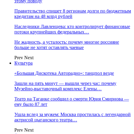
этому поводу
Правительство спишет 8 регионам долги по бюджетным
кредитам на 48 млрд рублей
Наследники Лавленцева: кто контролирует финансовые
потоки крупнейших федеральных…
Не жадность, а усталость: почему многие россияне
больше не хотят оставлять чаевые
Prev
Next
Культура
«Большая Дискотека Авторадио»: танцпол везде
Зашли на пять минут — вышли через час: почему
Музейно-выставочный комплекс Елены…
Театр на Таганке сообщил о смерти Юрия Смирнова —
ему было 87 лет
Ушла вслед за мужем: Москва простилась с легендарной
актрисой цыганского театра…
Prev
Next