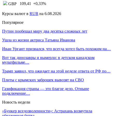
109,41
+0,33
%
GBP
Курсы валют в
RUB
на 6.08.2026
Популярное
Путин пообещал миру два десятка сложных лет
Ушла из жизни актриса Татьяна Иванова
Иван Ургант признался, что всегда хотел быть похожим на…
Вот так динозавры и вымерли: в детском канадском
мультфильме…
Трамп заявил, что ожидает на этой неделе ответа от РФ по…
Плиты с крымских заброшек вывозят на СВО
Газификация страны — это благое дело. Отныне
подключение…
Новость недели
«Бункер вседозволенности»: Астрахань возмутила
обнаженная битва…