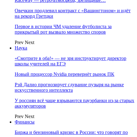
Raceway — ретро‑атмосфера, зрелищные…
Овечкин продлевил контракт с «Вашингтоном» и идёт
на рекорд Гретцки
Первое в истории ЧМ удаление футболиста за
прикрытый рот вызвало множество споров
Prev
Next
Наука
«Смотрите в оба!» — не зря инструктирует директор
школы учителей на ЕГЭ
Новый процессор Nvidia перевернёт рынок ПК
Рэй Далио прогнозирует сдувание пузыря на рынке
искусственного интеллекта
У россиян всё чаще взрываются пауэрбанки из-за старых
аккумуляторов
Prev
Next
Финансы
Биржа и бензиновый кризис в России: что говорят по