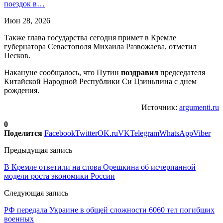
поездок в…
Июн 28, 2026
Также глава государства сегодня примет в Кремле
губернатора Севастополя Михаила Развожаева, отметил
Песков.
Накануне сообщалось, что Путин
поздравил
председателя
Китайской Народной Республики Си Цзиньпина с днем
рождения.
Источник:
argumenti.ru
0
Поделится
Facebook
Twitter
OK.ru
VK
Telegram
WhatsApp
Viber
Предыдущая запись
В Кремле ответили на слова Орешкина об исчерпанной
модели роста экономики России
Следующая запись
РФ передала Украине в общей сложности 6060 тел погибших
военных