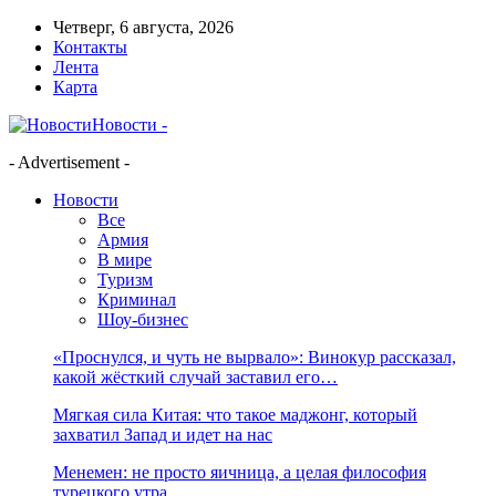
Четверг, 6 августа, 2026
Контакты
Лента
Карта
Новости -
- Advertisement -
Новости
Все
Армия
В мире
Туризм
Криминал
Шоу-бизнес
«Проснулся, и чуть не вырвало»: Винокур рассказал,
какой жёсткий случай заставил его…
Мягкая сила Китая: что такое маджонг, который
захватил Запад и идет на нас
Менемен: не просто яичница, а целая философия
турецкого утра