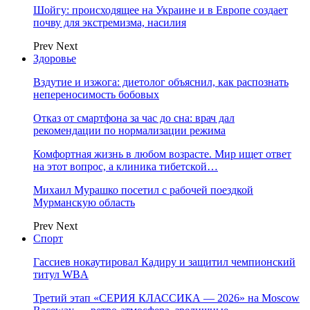
Шойгу: происходящее на Украине и в Европе создает
почву для экстремизма, насилия
Prev
Next
Здоровье
Вздутие и изжога: диетолог объяснил, как распознать
непереносимость бобовых
Отказ от смартфона за час до сна: врач дал
рекомендации по нормализации режима
Комфортная жизнь в любом возрасте. Мир ищет ответ
на этот вопрос, а клиника тибетской…
Михаил Мурашко посетил с рабочей поездкой
Мурманскую область
Prev
Next
Спорт
Гассиев нокаутировал Кадиру и защитил чемпионский
титул WBA
Третий этап «СЕРИЯ КЛАССИКА — 2026» на Moscow