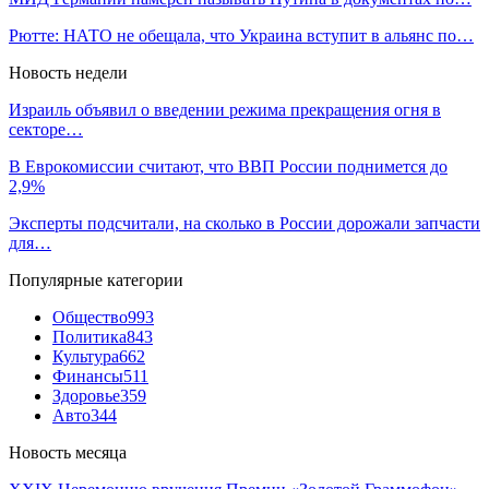
Рютте: НАТО не обещала, что Украина вступит в альянс по…
Новость недели
Израиль объявил о введении режима прекращения огня в
секторе…
В Еврокомиссии считают, что ВВП России поднимется до
2,9%
Эксперты подсчитали, на сколько в России дорожали запчасти
для…
Популярные категории
Общество
993
Политика
843
Культура
662
Финансы
511
Здоровье
359
Авто
344
Новость месяца