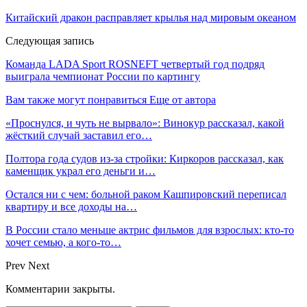
Китайский дракон расправляет крылья над мировым океаном
Следующая запись
Команда LADA Sport ROSNEFT четвертый год подряд
выиграла чемпионат России по картингу
Вам также могут понравиться
Еще от автора
«Проснулся, и чуть не вырвало»: Винокур рассказал, какой
жёсткий случай заставил его…
Полтора года судов из-за стройки: Киркоров рассказал, как
каменщик украл его деньги и…
Остался ни с чем: больной раком Кашпировский переписал
квартиру и все доходы на…
В России стало меньше актрис фильмов для взрослых: кто-то
хочет семью, а кого-то…
Prev
Next
Комментарии закрыты.