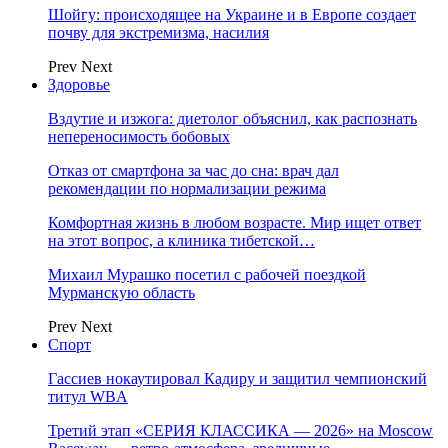
Шойгу: происходящее на Украине и в Европе создает
почву для экстремизма, насилия
Prev
Next
Здоровье
Вздутие и изжога: диетолог объяснил, как распознать
непереносимость бобовых
Отказ от смартфона за час до сна: врач дал
рекомендации по нормализации режима
Комфортная жизнь в любом возрасте. Мир ищет ответ
на этот вопрос, а клиника тибетской…
Михаил Мурашко посетил с рабочей поездкой
Мурманскую область
Prev
Next
Спорт
Гассиев нокаутировал Кадиру и защитил чемпионский
титул WBA
Третий этап «СЕРИЯ КЛАССИКА — 2026» на Moscow