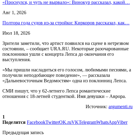
«Проснулся, и чуть не вырвало»: Винокур рассказал, какой…
Авг 1, 2026
Полтора года судов из-за стройки: Киркоров рассказал, как…
Июл 18, 2026
Зрители заметили, что артист появился на сцене в нетрезвом
состоянии, – сообщает URA.RU. Некоторые разочарованные
поклонники ушли с концерта Лепса до окончания его
выступления.
«Мы пришли насладиться его голосом, любимыми песнями, а
получили неподобающее поведение», — рассказала
«Дальневосточным Ведомостям» одна из поклонниц Лепса.
СМИ пишут, что у 62-летнего Лепса романтические
отношения с 18-летней студенткой. Имя девушки – Аврора.
Источник:
argumenti.ru
1
Поделится
Facebook
Twitter
OK.ru
VK
Telegram
WhatsApp
Viber
Предыдущая запись