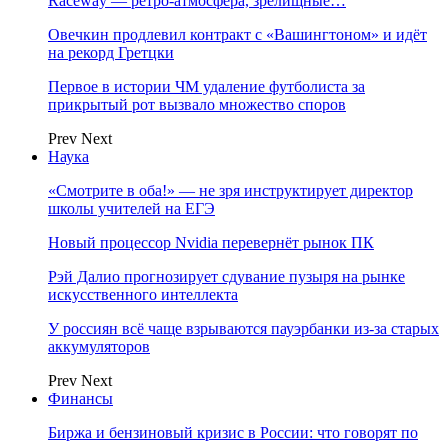
Raceway — ретро‑атмосфера, зрелищные…
Овечкин продлевил контракт с «Вашингтоном» и идёт
на рекорд Гретцки
Первое в истории ЧМ удаление футболиста за
прикрытый рот вызвало множество споров
Prev
Next
Наука
«Смотрите в оба!» — не зря инструктирует директор
школы учителей на ЕГЭ
Новый процессор Nvidia перевернёт рынок ПК
Рэй Далио прогнозирует сдувание пузыря на рынке
искусственного интеллекта
У россиян всё чаще взрываются пауэрбанки из-за старых
аккумуляторов
Prev
Next
Финансы
Биржа и бензиновый кризис в России: что говорят по