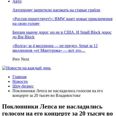
Авто
Автопрому запретили наезжать на старые грабли
«Россия пиратствует!»: BMW ищет новые приключения
на свою голову
Бензин нынче дорог, но не в США. И Small Block дорос
до Big Block
«Волга» за 4 миллиона — не предел, Senat за 12
миллионов «от Мантурова» — вот это…
Prev
Next
Главная
Новости
Шоу-бизнес
Поклонники Лепса не насладились голосом на его
концерте за 20 тысяч во Владивостоке
Поклонники Лепса не насладились
голосом на его концерте за 20 тысяч во