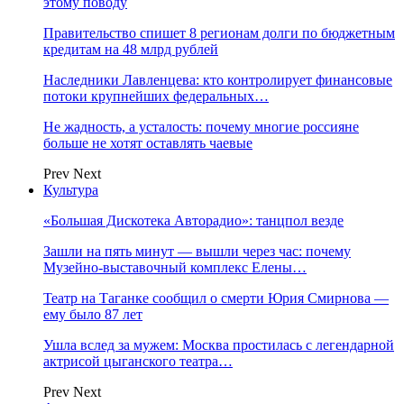
этому поводу
Правительство спишет 8 регионам долги по бюджетным
кредитам на 48 млрд рублей
Наследники Лавленцева: кто контролирует финансовые
потоки крупнейших федеральных…
Не жадность, а усталость: почему многие россияне
больше не хотят оставлять чаевые
Prev
Next
Культура
«Большая Дискотека Авторадио»: танцпол везде
Зашли на пять минут — вышли через час: почему
Музейно-выставочный комплекс Елены…
Театр на Таганке сообщил о смерти Юрия Смирнова —
ему было 87 лет
Ушла вслед за мужем: Москва простилась с легендарной
актрисой цыганского театра…
Prev
Next