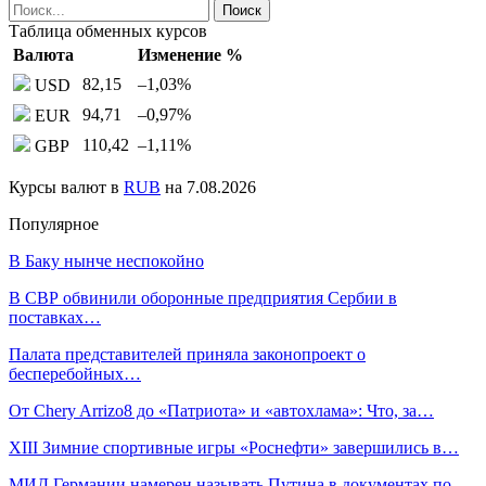
Таблица обменных курсов
Валюта
Изменение %
82,15
–1,03
%
USD
94,71
–0,97
%
EUR
110,42
–1,11
%
GBP
Курсы валют в
RUB
на 7.08.2026
Популярное
В Баку нынче неспокойно
В СВР обвинили оборонные предприятия Сербии в
поставках…
Палата представителей приняла законопроект о
бесперебойных…
От Chery Arrizo8 до «Патриота» и «автохлама»: Что, за…
XIII Зимние спортивные игры «Роснефти» завершились в…
МИД Германии намерен называть Путина в документах по…