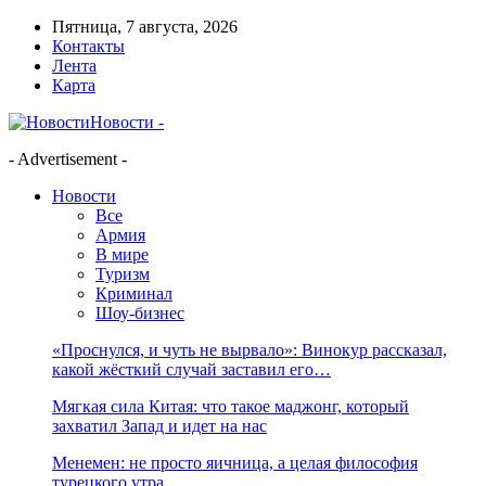
Пятница, 7 августа, 2026
Контакты
Лента
Карта
Новости -
- Advertisement -
Новости
Все
Армия
В мире
Туризм
Криминал
Шоу-бизнес
«Проснулся, и чуть не вырвало»: Винокур рассказал,
какой жёсткий случай заставил его…
Мягкая сила Китая: что такое маджонг, который
захватил Запад и идет на нас
Менемен: не просто яичница, а целая философия
турецкого утра