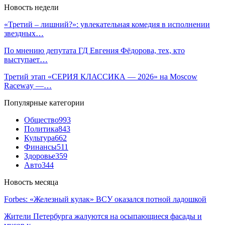
Новость недели
«Третий – лишний?»: увлекательная комедия в исполнении
звездных…
По мнению депутата ГД Евгения Фёдорова, тех, кто
выступает…
Третий этап «СЕРИЯ КЛАССИКА — 2026» на Moscow
Raceway —…
Популярные категории
Общество
993
Политика
843
Культура
662
Финансы
511
Здоровье
359
Авто
344
Новость месяца
Forbes: «Железный кулак» ВСУ оказался потной ладошкой
Жители Петербурга жалуются на осыпающиеся фасады и