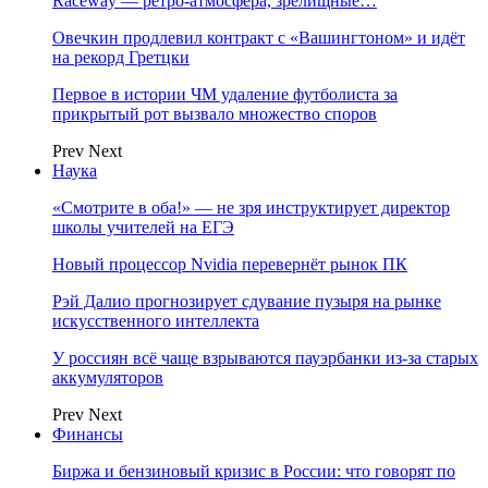
Raceway — ретро‑атмосфера, зрелищные…
Овечкин продлевил контракт с «Вашингтоном» и идёт
на рекорд Гретцки
Первое в истории ЧМ удаление футболиста за
прикрытый рот вызвало множество споров
Prev
Next
Наука
«Смотрите в оба!» — не зря инструктирует директор
школы учителей на ЕГЭ
Новый процессор Nvidia перевернёт рынок ПК
Рэй Далио прогнозирует сдувание пузыря на рынке
искусственного интеллекта
У россиян всё чаще взрываются пауэрбанки из-за старых
аккумуляторов
Prev
Next
Финансы
Биржа и бензиновый кризис в России: что говорят по