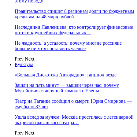
этому поводу
Правительство спишет 8 регионам долги по бюджетным
кредитам на 48 млрд рублей
Наследники Лавленцева: кто контролирует финансовые
потоки крупнейших федеральных…
Не жадность, а усталость: почему многие россияне
больше не хотят оставлять чаевые
Prev
Next
Культура
«Большая Дискотека Авторадио»: танцпол везде
Зашли на пять минут — вышли через час: почему
Музейно-выставочный комплекс Елены…
Театр на Таганке сообщил о смерти Юрия Смирнова —
ему было 87 лет
Ушла вслед за мужем: Москва простилась с легендарной
актрисой цыганского театра…
Prev
Next