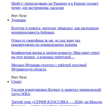
Шойгу: происходящее на Украине и в Европе создает
почву для экстремизма, насилия
Prev
Next
Здоровье
Вздутие и изжога: диетолог объяснил, как распознать
непереносимость бобовых
Отказ от смартфона за час до сна: врач дал
рекомендации по нормализации режима
Комфортная жизнь в любом возрасте. Мир ищет ответ
на этот вопрос, а клиника тибетской…
Михаил Мурашко посетил с рабочей поездкой
Мурманскую область
Prev
Next
Спорт
Гассиев нокаутировал Кадиру и защитил чемпионский
титул WBA
Третий этап «СЕРИЯ КЛАССИКА — 2026» на Moscow