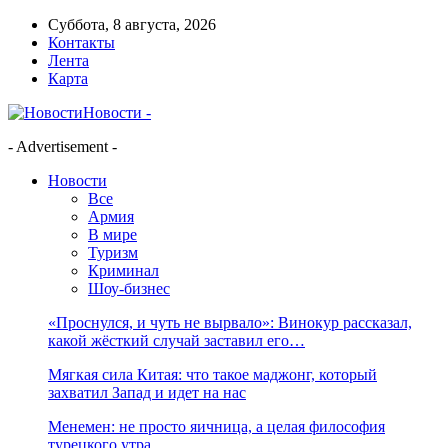
Суббота, 8 августа, 2026
Контакты
Лента
Карта
Новости -
- Advertisement -
Новости
Все
Армия
В мире
Туризм
Криминал
Шоу-бизнес
«Проснулся, и чуть не вырвало»: Винокур рассказал,
какой жёсткий случай заставил его…
Мягкая сила Китая: что такое маджонг, который
захватил Запад и идет на нас
Менемен: не просто яичница, а целая философия
турецкого утра