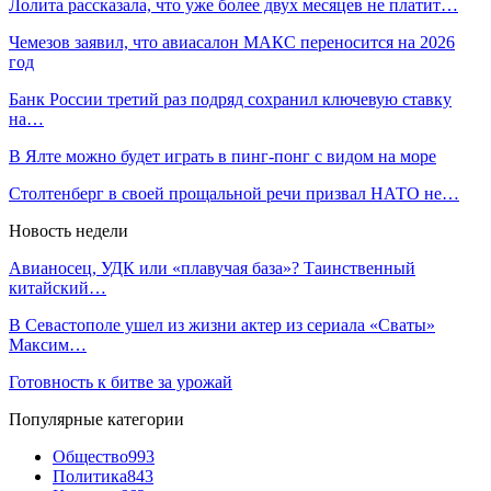
Лолита рассказала, что уже более двух месяцев не платит…
Чемезов заявил, что авиасалон МАКС переносится на 2026
год
Банк России третий раз подряд сохранил ключевую ставку
на…
В Ялте можно будет играть в пинг-понг с видом на море
Столтенберг в своей прощальной речи призвал НАТО не…
Новость недели
Авианосец, УДК или «плавучая база»? Таинственный
китайский…
В Севастополе ушел из жизни актер из сериала «Сваты»
Максим…
Готовность к битве за урожай
Популярные категории
Общество
993
Политика
843