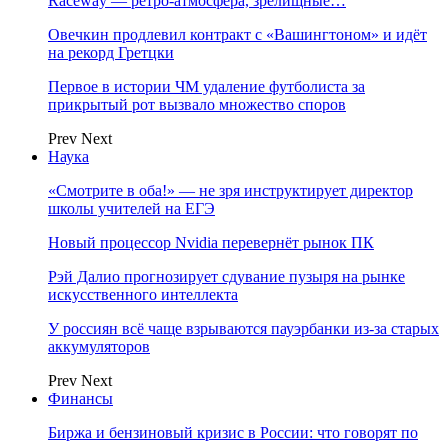
Raceway — ретро‑атмосфера, зрелищные…
Овечкин продлевил контракт с «Вашингтоном» и идёт
на рекорд Гретцки
Первое в истории ЧМ удаление футболиста за
прикрытый рот вызвало множество споров
Prev
Next
Наука
«Смотрите в оба!» — не зря инструктирует директор
школы учителей на ЕГЭ
Новый процессор Nvidia перевернёт рынок ПК
Рэй Далио прогнозирует сдувание пузыря на рынке
искусственного интеллекта
У россиян всё чаще взрываются пауэрбанки из-за старых
аккумуляторов
Prev
Next
Финансы
Биржа и бензиновый кризис в России: что говорят по