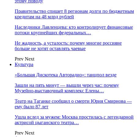
этому поводу
Правительство спишет 8 регионам долги по бюджетным
кредитам на 48 млрд рублей
Наследники Лавленцева: кто контролирует финансовые
потоки крупнейших федеральных…
Не жадность, а усталость: почему многие россияне
больше не хотят оставлять чаевые
Prev
Next
Культура
«Большая Дискотека Авторадио»: танцпол везде
Зашли на пять минут — вышли через час: почему
Музейно-выставочный комплекс Елены…
Театр на Таганке сообщил о смерти Юрия Смирнова —
ему было 87 лет
Ушла вслед за мужем: Москва простилась с легендарной
актрисой цыганского театра…
Prev
Next