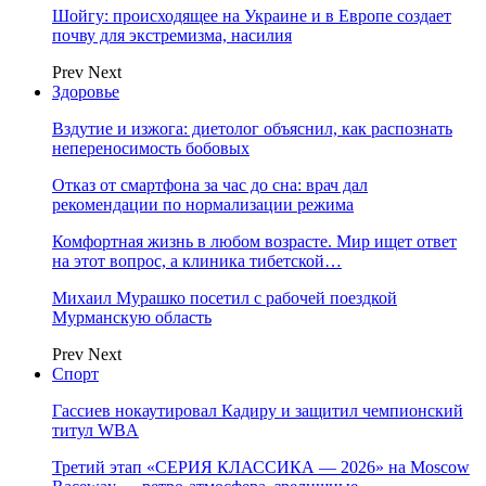
Шойгу: происходящее на Украине и в Европе создает
почву для экстремизма, насилия
Prev
Next
Здоровье
Вздутие и изжога: диетолог объяснил, как распознать
непереносимость бобовых
Отказ от смартфона за час до сна: врач дал
рекомендации по нормализации режима
Комфортная жизнь в любом возрасте. Мир ищет ответ
на этот вопрос, а клиника тибетской…
Михаил Мурашко посетил с рабочей поездкой
Мурманскую область
Prev
Next
Спорт
Гассиев нокаутировал Кадиру и защитил чемпионский
титул WBA
Третий этап «СЕРИЯ КЛАССИКА — 2026» на Moscow