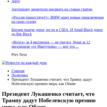
Авто
Автопрому запретили наезжать на старые грабли
«Россия пиратствует!»: BMW ищет новые приключения
на свою голову
Бензин нынче дорог, но не в США. И Small Block дорос
до Big Block
«Волга» за 4 миллиона — не предел, Senat за 12
миллионов «от Мантурова» — вот это…
Prev
Next
Главная
Политика
Президент Лукашенко считает, что Трампу дадут
Нобелевскую премию мира, как Обаме
Президент Лукашенко считает, что
Трампу дадут Нобелевскую премию
мира, как Обаме