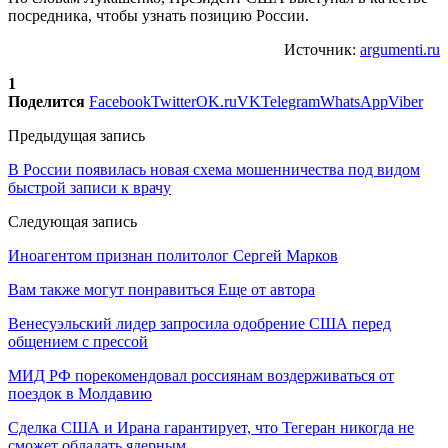
посредника, чтобы узнать позицию России.
Источник:
argumenti.ru
1
Поделится
Facebook
Twitter
OK.ru
VK
Telegram
WhatsApp
Viber
Предыдущая запись
В России появилась новая схема мошенничества под видом
быстрой записи к врачу
Следующая запись
Иноагентом признан политолог Сергей Марков
Вам также могут понравиться
Еще от автора
Венесуэльский лидер запросила одобрение США перед
общением с прессой
МИД РФ порекомендовал россиянам воздерживаться от
поездок в Молдавию
Сделка США и Ирана гарантирует, что Тегеран никогда не
сможет обладать ядерным…