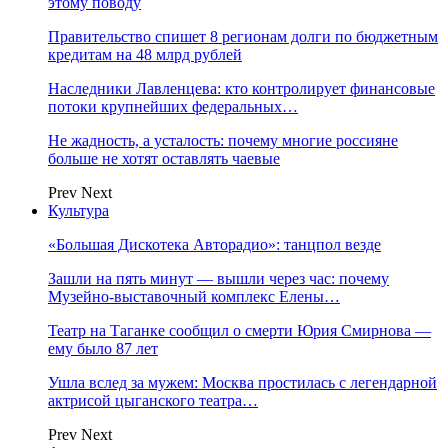
этому поводу
Правительство спишет 8 регионам долги по бюджетным
кредитам на 48 млрд рублей
Наследники Лавленцева: кто контролирует финансовые
потоки крупнейших федеральных…
Не жадность, а усталость: почему многие россияне
больше не хотят оставлять чаевые
Prev
Next
Культура
«Большая Дискотека Авторадио»: танцпол везде
Зашли на пять минут — вышли через час: почему
Музейно-выставочный комплекс Елены…
Театр на Таганке сообщил о смерти Юрия Смирнова —
ему было 87 лет
Ушла вслед за мужем: Москва простилась с легендарной
актрисой цыганского театра…
Prev
Next