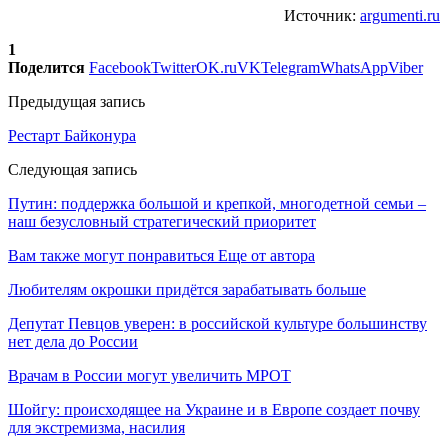
Источник:
argumenti.ru
1
Поделится
Facebook
Twitter
OK.ru
VK
Telegram
WhatsApp
Viber
Предыдущая запись
Рестарт Байконура
Следующая запись
Путин: поддержка большой и крепкой, многодетной семьи –
наш безусловный стратегический приоритет
Вам также могут понравиться
Еще от автора
Любителям окрошки придётся зарабатывать больше
Депутат Певцов уверен: в российской культуре большинству
нет дела до России
Врачам в России могут увеличить МРОТ
Шойгу: происходящее на Украине и в Европе создает почву
для экстремизма, насилия