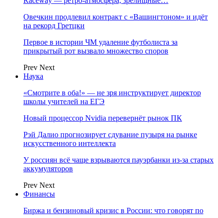
Raceway — ретро‑атмосфера, зрелищные…
Овечкин продлевил контракт с «Вашингтоном» и идёт
на рекорд Гретцки
Первое в истории ЧМ удаление футболиста за
прикрытый рот вызвало множество споров
Prev
Next
Наука
«Смотрите в оба!» — не зря инструктирует директор
школы учителей на ЕГЭ
Новый процессор Nvidia перевернёт рынок ПК
Рэй Далио прогнозирует сдувание пузыря на рынке
искусственного интеллекта
У россиян всё чаще взрываются пауэрбанки из-за старых
аккумуляторов
Prev
Next
Финансы
Биржа и бензиновый кризис в России: что говорят по