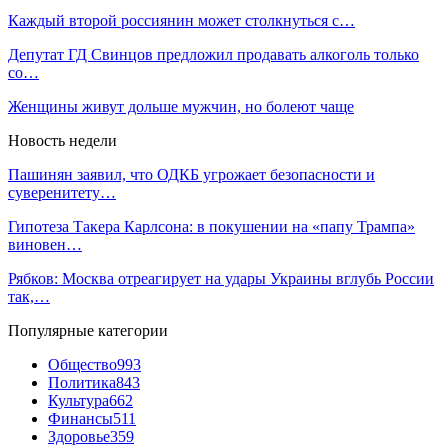
Каждый второй россиянин может столкнуться с…
Депутат ГД Свинцов предложил продавать алкоголь только
со…
Женщины живут дольше мужчин, но болеют чаще
Новость недели
Пашинян заявил, что ОДКБ угрожает безопасности и
суверенитету…
Гипотеза Такера Карлсона: в покушении на «папу Трампа»
виновен…
Рябков: Москва отреагирует на удары Украины вглубь России
так,…
Популярные категории
Общество
993
Политика
843
Культура
662
Финансы
511
Здоровье
359