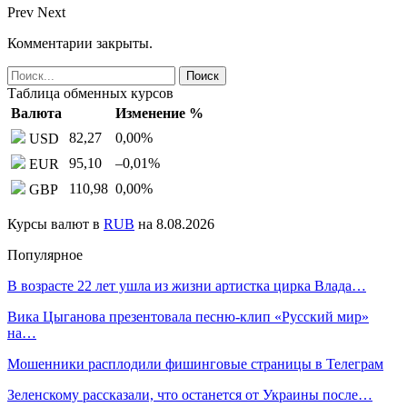
Prev
Next
Комментарии закрыты.
Таблица обменных курсов
Валюта
Изменение %
82,27
0,00
%
USD
95,10
–0,01
%
EUR
110,98
0,00
%
GBP
Курсы валют в
RUB
на 8.08.2026
Популярное
В возрасте 22 лет ушла из жизни артистка цирка Влада…
Вика Цыганова презентовала песню-клип «Русский мир»
на…
Мошенники расплодили фишинговые страницы в Телеграм
Зеленскому рассказали, что останется от Украины после…