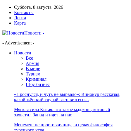
Суббота, 8 августа, 2026
Контакты
Лента
Карта
Новости -
- Advertisement -
Новости
Все
Армия
В мире
Туризм
Криминал
Шоу-бизнес
«Проснулся, и чуть не вырвало»: Винокур рассказал,
какой жёсткий случай заставил его…
Мягкая сила Китая: что такое маджонг, который
захватил Запад и идет на нас
Менемен: не просто яичница, а целая философия
турецкого утра