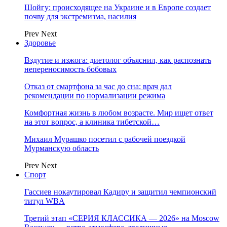
Шойгу: происходящее на Украине и в Европе создает
почву для экстремизма, насилия
Prev
Next
Здоровье
Вздутие и изжога: диетолог объяснил, как распознать
непереносимость бобовых
Отказ от смартфона за час до сна: врач дал
рекомендации по нормализации режима
Комфортная жизнь в любом возрасте. Мир ищет ответ
на этот вопрос, а клиника тибетской…
Михаил Мурашко посетил с рабочей поездкой
Мурманскую область
Prev
Next
Спорт
Гассиев нокаутировал Кадиру и защитил чемпионский
титул WBA
Третий этап «СЕРИЯ КЛАССИКА — 2026» на Moscow